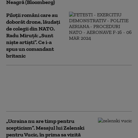
Neagră (Bloomberg)
Piloții români care au
doborât drone, lăudați
de colegii din NATO.
Radu Miruță: „Sunt
niște artiști”. Ce i-a
spus un comandant
britanic
Diplomaţia rusă acuză
Ucraina şi UE că
încearcă să atragă
Georgia într-un nou
război cu Moscova
„Ucraina nu are timp pentru
scepticism”. Mesajul lui Zelenski
pentru Vucic, în prima sa vizită