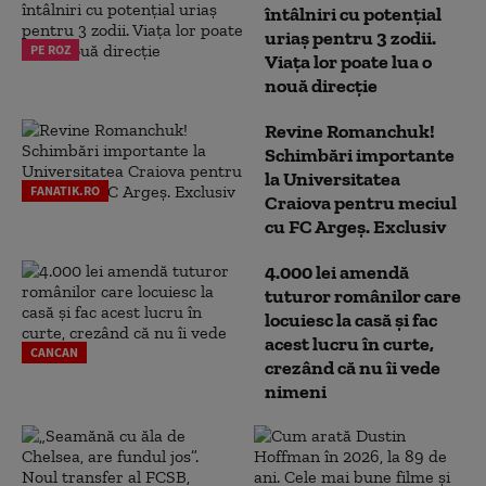
întâlniri cu potențial
uriaș pentru 3 zodii.
PE ROZ
Viața lor poate lua o
nouă direcție
Revine Romanchuk!
Schimbări importante
la Universitatea
FANATIK.RO
Craiova pentru meciul
cu FC Argeş. Exclusiv
4.000 lei amendă
tuturor românilor care
locuiesc la casă și fac
acest lucru în curte,
CANCAN
crezând că nu îi vede
nimeni