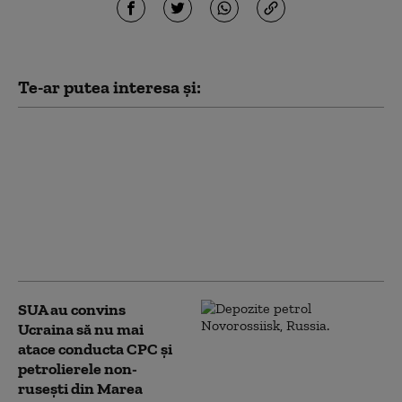
Te-ar putea interesa și:
Zelenski dezvăluie
înțelegerea cu SUA:
rachete Patriot lunar,
dar Kievul vrea mai
mult. „Nu e suficient
pentru apărarea
noastră”
SUA au convins
Ucraina să nu mai
atace conducta CPC şi
petrolierele non-
ruseşti din Marea