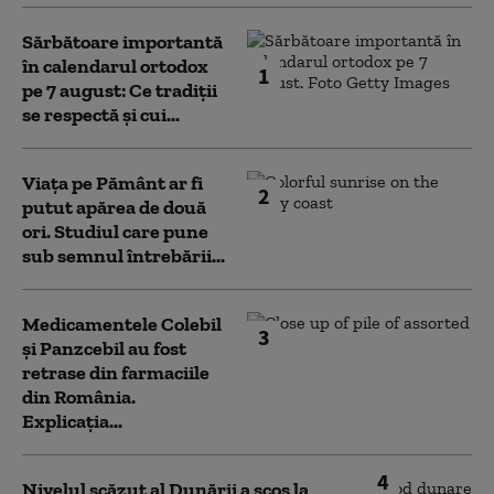
Sărbătoare importantă
în calendarul ortodox
1
pe 7 august: Ce tradiții
se respectă și cui...
Viața pe Pământ ar fi
2
putut apărea de două
ori. Studiul care pune
sub semnul întrebării...
Medicamentele Colebil
3
și Panzcebil au fost
retrase din farmaciile
din România.
Explicația...
4
Nivelul scăzut al Dunării a scos la