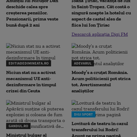
Anunțul lui Nicușor Dan
Ioana Țiriac, vacanță de lux
deschide calea spre
în Saint-Tropez. Cât costă o
creșterea pensiilor.
singură noapte la hotelul cu
Pensionarii, prima veste
aspect de castel ales de
bună după 2 ani
fiica lui Ion Țiriac
Descarcă aplicația Digi FM
EDITIADEDIMINEATA.RO
ADEVARUL
Niciun stat nu a activat
Moody’s a cruțat România.
mecanismul UE anti-
Acum politicienii pot strica
dezinformare în timpul
tot. Avertismentul
crizei din Ceuta
analiștilor
DIGI SPORT
Lovitură de teatru în cazul
GANDUL.RO
transferului lui Rodri!
Ministrul bulgar al
Anunț pe prima pagină