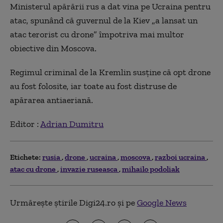
Ministerul apărării rus a dat vina pe Ucraina pentru
atac, spunând că guvernul de la Kiev „a lansat un
atac terorist cu drone” împotriva mai multor
obiective din Moscova.
Regimul criminal de la Kremlin susține că opt drone
au fost folosite, iar toate au fost distruse de
apărarea antiaeriană.
Editor :
Adrian Dumitru
Etichete:
rusia
drone
ucraina
moscova
razboi ucraina
atac cu drone
invazie ruseasca
mihailo podoliak
Urmărește știrile Digi24.ro și pe
Google News