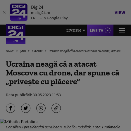
Digi24
VIEW
m.digi24.ro
FREE - In Google Play
LIVE TV
LIVE FM
HOME
Știri
Externe
Ucraina neagă că a atacat Moscova cu drone, dar spune că „privește cu plăcere”
Ucraina neagă că a atacat
Moscova cu drone, dar spune că
„privește cu plăcere”
Data publicării:
30.05.2023 11:53
Consilierul prezidențial ucrainean, Mihailo Podoliak. Foto: Profimedia