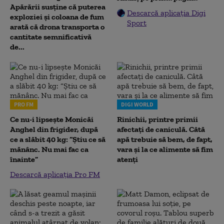
Apărării susține că puterea
Descarcă aplicația Digi
exploziei și coloana de fum
Sport
arată că drona transporta o
cantitate semnificativă
de...
PRO FM
DIGI WORLD
Ce nu-i lipsește Monicăi
Rinichii, printre primii
Anghel din frigider, după
afectați de caniculă. Câtă
ce a slăbit 40 kg: “Știu ce să
apă trebuie să bem, de fapt,
mănânc. Nu mai fac ca
vara și la ce alimente să fim
înainte”
atenți
Descarcă aplicația Pro FM