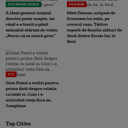
DIGI ANIMAL WORLD
FILM NOW
A lăsat geamul mașinii
Matt Damon, eclipsat de
deschis peste noapte, iar
frumoasa lui soție, pe
când s-a trezit a găsit
covorul roșu. Tablou
animalul atârnat de volan:
superb de familie alături de
„Noroc că se mișcă greu”
două dintre fiicele lor, la
Seul
UTV
Gina Pistol a vorbit pentru
prima dată despre relația
cu tatăl ei. Cum i-a
schimbat viața fiica sa,
Josephine
Top Citite