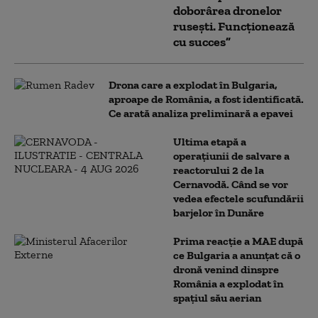
doborârea dronelor
rusești. Funcționează
cu succes”
Drona care a explodat în Bulgaria,
aproape de România, a fost identificată.
Ce arată analiza preliminară a epavei
Ultima etapă a
operațiunii de salvare a
reactorului 2 de la
Cernavodă. Când se vor
vedea efectele scufundării
barjelor în Dunăre
Prima reacție a MAE după
ce Bulgaria a anunţat că o
dronă venind dinspre
România a explodat în
spaţiul său aerian