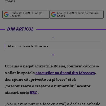
Images
Urmărește
Digi24
în Google
Adaugă
Digi24
ca sursă preferată în
Discover
Google
DIN ARTICOL
Atac cu dronă la Moscova
Ucraina a negat acuzațiile Rusiei, conform cărora s-
a aflat în spatele
atacurilor cu dronă din Moscova
,
dar spune că „privește cu plăcere” și că
„preconizează o creștere a numărului” acestor
atacuri, scrie
BBC
.
„Noi n-avem nimic a face cu asta”, a declarat Mihailo