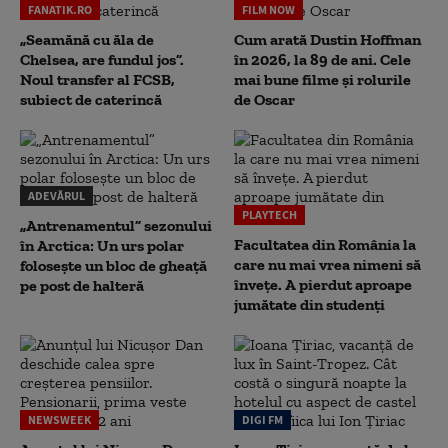
FANATIK.RO
FILM NOW
„Seamănă cu ăla de
Cum arată Dustin Hoffman
Chelsea, are fundul jos”.
în 2026, la 89 de ani. Cele
Noul transfer al FCSB,
mai bune filme și rolurile
subiect de caterincă
de Oscar
ADEVĂRUL
PLAYTECH
„Antrenamentul” sezonului
Facultatea din România la
în Arctica: Un urs polar
care nu mai vrea nimeni să
folosește un bloc de gheață
înveţe. A pierdut aproape
pe post de halteră
jumătate din studenţi
NEWSWEEK
DIGI FM