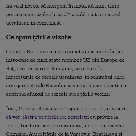
nu va fi nevoie să mergem în instanţă mult timp
pentru a ne rezolva litigiul", a subliniat ministrul
ucrainean în comunicat.
Ce spun țările vizate
Comisia Europeană a pus punct vineri interdicţiei
introduse de cinci state membre UE din Europa de
Est, printre care şi România, cu privire la
importurile de cereale ucrainene, în schimbul unor
angajamente ale Kievului că va lua măsuri pentru a
controla afluxul de cereale spre ţările vecine.
Însă, Polonia, Slovacia şi Ungaria au anunţat vineri
că vor păstra propriile lor restricţii
cu privire la
importurile de cereale ucrainene, în pofida deciziei
Comisiei. Autorităţile de la Varşovia, Bratislava şi