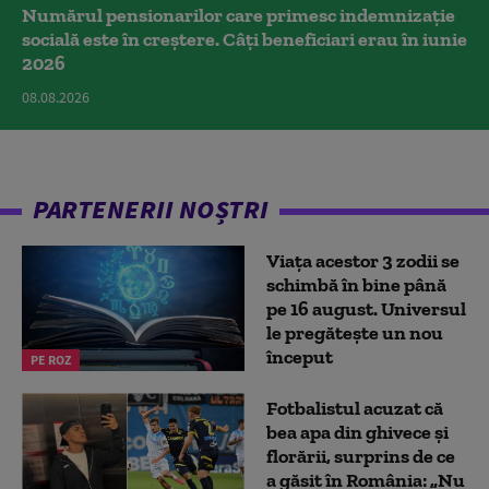
Numărul pensionarilor care primesc indemnizaţie
socială este în creștere. Câți beneficiari erau în iunie
2026
08.08.2026
PARTENERII NOȘTRI
Viața acestor 3 zodii se
schimbă în bine până
pe 16 august. Universul
le pregătește un nou
început
PE ROZ
Fotbalistul acuzat că
bea apa din ghivece și
florării, surprins de ce
a găsit în România: „Nu