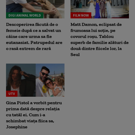
DIGI ANIMAL WORLD
FILM NOW
Descoperirea făcută de o
Matt Damon, eclipsat de
femeie după ce a salvat un
frumoasa lui soție, pe
câine care urma sa fie
covorul roșu. Tablou
eutanasiat. Patrupedul are
superb de familie alături de
o rasă extrem de rară
două dintre fiicele lor, la
Seul
UTV
Gina Pistol a vorbit pentru
prima dată despre relația
cu tatăl ei. Cum i-a
schimbat viața fiica sa,
Josephine