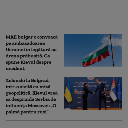
spitalele și
ambulanțele din
Ucraina ținte ale
dronelor rusești
MAE bulgar o convoacă
pe ambasadoarea
Ucrainei în legătură cu
drona prăbuşită. Ce
spune Kievul despre
incident
Zelenski la Belgrad,
într-o vizită cu miză
geopolitică. Kievul vrea
să desprindă Serbia de
influența Moscovei: „O
palmă pentru ruși”