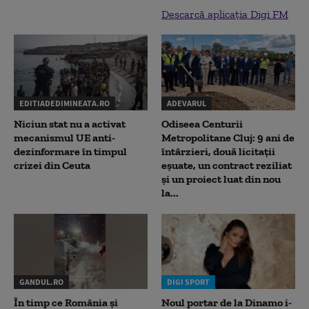
Descarcă aplicația Digi FM
EDITIADEDIMINEATA.RO
ADEVARUL
Niciun stat nu a activat
Odiseea Centurii
mecanismul UE anti-
Metropolitane Cluj: 9 ani de
dezinformare în timpul
întârzieri, două licitații
crizei din Ceuta
eșuate, un contract reziliat
și un proiect luat din nou
la...
GANDUL.RO
DIGI SPORT
În timp ce România și
Noul portar de la Dinamo i-