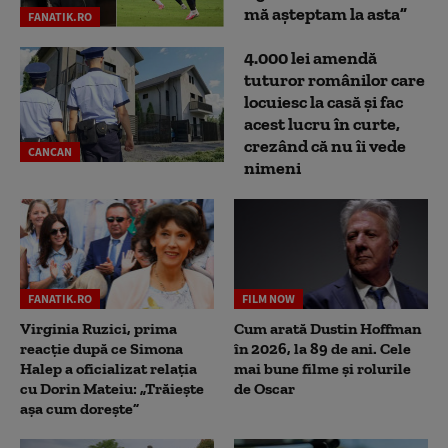
mă așteptam la asta”
FANATIK.RO
4.000 lei amendă
tuturor românilor care
locuiesc la casă și fac
acest lucru în curte,
crezând că nu îi vede
CANCAN
nimeni
FANATIK.RO
FILM NOW
Virginia Ruzici, prima
Cum arată Dustin Hoffman
reacție după ce Simona
în 2026, la 89 de ani. Cele
Halep a oficializat relația
mai bune filme și rolurile
cu Dorin Mateiu: „Trăiește
de Oscar
așa cum dorește”