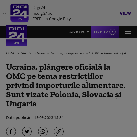
Digi24
VIEW
m.digi24.ro
FREE - In Google Play
LIVE TV
LIVE FM
HOME
Știri
Externe
Ucraina, plângere oficială la OMC pe tema restricțiilor privind importurile alimentare. Sunt vizate Polonia, Slovacia și Ungaria
Ucraina, plângere oficială la
OMC pe tema restricțiilor
privind importurile alimentare.
Sunt vizate Polonia, Slovacia și
Ungaria
Data publicării:
19.09.2023 15:34