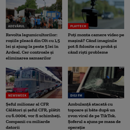
ADEVĂRUL
PLAYTECH
Revolta legumicultorilor:
Poți monta camere video pe
roșiile pleacă din Olt cu 1,5
mașină? Când imaginile
lei și ajung la peste 5 lei în
pot fi folosite ca probă și
Ardeal. Cer controale și
când riști probleme
eliminarea samsarilor
NEWSWEEK
DIGI FM
Șeful milionar al CFR
Ambulanță atacată cu
Călători și șeful CFR, plătit
topoare și bâte după un
cu 6.000€, vor fi schimbați.
zvon viral de pe TikTok.
Companii cu miliarde
Șoferul a ajuns pe masa de
datorii
operație