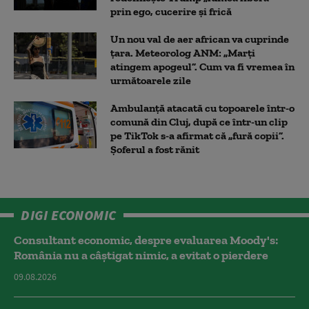
prin ego, cucerire și frică
Un nou val de aer african va cuprinde
țara. Meteorolog ANM: „Marți
atingem apogeul”. Cum va fi vremea în
următoarele zile
Ambulanţă atacată cu topoarele într-o
comună din Cluj, după ce într-un clip
pe TikTok s-a afirmat că „fură copii”.
Șoferul a fost rănit
DIGI ECONOMIC
Consultant economic, despre evaluarea Moody's:
România nu a câştigat nimic, a evitat o pierdere
09.08.2026