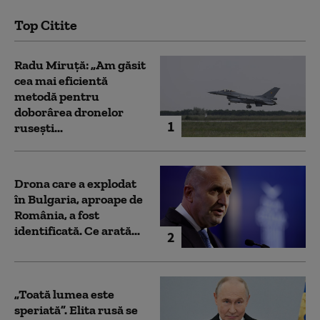
Top Citite
Radu Miruță: „Am găsit
cea mai eficientă
metodă pentru
doborârea dronelor
1
rusești...
Drona care a explodat
în Bulgaria, aproape de
România, a fost
identificată. Ce arată...
2
„Toată lumea este
speriată”. Elita rusă se