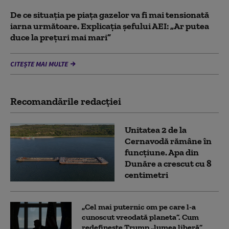
De ce situaţia pe piaţa gazelor va fi mai tensionată
iarna următoare. Explicația șefului AEI: „Ar putea
duce la preţuri mai mari”
CITEȘTE MAI MULTE
Recomandările redacţiei
Unitatea 2 de la
Cernavodă rămâne în
funcțiune. Apa din
Dunăre a crescut cu 8
centimetri
„Cel mai puternic om pe care l-a
cunoscut vreodată planeta”. Cum
redefinește Trump „lumea liberă”