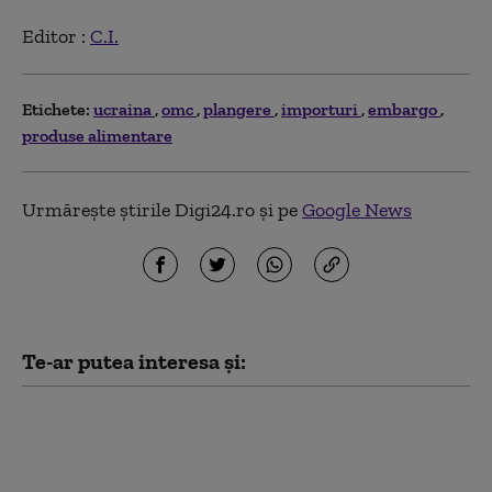
Editor :
C.I.
Etichete:
ucraina
omc
plangere
importuri
embargo
produse alimentare
Urmărește știrile Digi24.ro și pe
Google News
Te-ar putea interesa și:
„Am fugit pentru că
știam că o să mor”. Cum
au ajuns medicii,