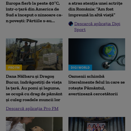
Europa fierb la peste 40°C,
a atras atenția unei actrițe
într-o țară din America de
din România: ”Am fost
Sud a început o ninsoare ca-
împreună în altă viață”
n povești: Pârtiile s-au...
Descarcă aplicația Digi
Sport
PRO FM
DIGI WORLD
Dana Nălbaru și Dragoș
Oamenii schimbă
Bucur, îndrăgostiți de viața
literalmente felul în care se
la țară. Au pomi și legume,
rotește Pământul,
se ocupă cu drag de pământ
avertizează cercetătorii
și culeg roadele muncii lor
Descarcă aplicația Pro FM