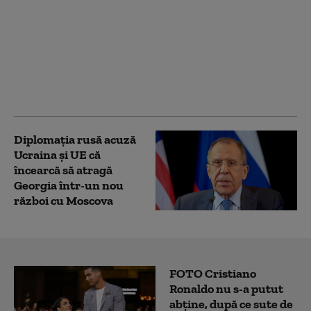
Zelenski dezvăluie
înțelegerea cu SUA:
rachete Patriot lunar,
dar Kievul vrea mai
mult. „Nu e suficient
pentru apărarea
noastră”
Diplomaţia rusă acuză
Ucraina şi UE că
încearcă să atragă
Georgia într-un nou
război cu Moscova
FOTO Cristiano
Ronaldo nu s-a putut
abține, după ce sute de