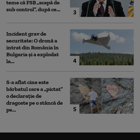
teme că FSB „scapă de
sub control”, după ce...
3
Incident grav de
securitate: O dronă a
intrat din România în
Bulgaria şi a explodat
4
la...
S-a aflat cine este
bărbatul care a „pictat”
o declarație de
dragoste pe o stâncă de
5
pe...