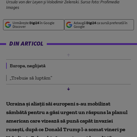
Ursula von der Leyen și Volodimir Zelenski. Sursa foto: Profimedia
Images
Urmărește
Digi24
în Google
Adaugă
Digi24
ca sursă preferată în
Discover
Google
DIN ARTICOL
Europa, neglijată
„Trebuie să luptăm”
Ucraina şi aliaţii săi europeni s-au mobilizat
sâmbătă pentru a găsi urgent un răspuns la planul
american care vizează să pună capăt invaziei
ruseşti, după ce Donald Trump l-a somat vineri pe