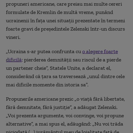
propuneri americane, care preiau mai multe cereri
formulate de Kremlin de multă vreme, punând
ucrainenii în faţa unei situaţii prezentate în termeni
foarte gravi de preşedintele Zelenski într-un discurs
vineri.
„Ucraina s-ar putea confrunta cu
o alegere foarte
dificilă
: pierderea demnităţii sau riscul de a pierde
un partener cheie”, Statele Unite, a declarat el,
considerând că ţara sa traversează „unul dintre cele
mai dificile momente din istoria sa”.
Propunerile americane prezic „o viaţă fără libertate,
fără demnitate, fără justiţie”, a adăugat Zelenski.
„Voi prezenta argumente, voi convinge, voi propune
alternative”, a mai spus el, adăugând: „Nu voi trăda
niciodată (...) jurământul meu de loialitate faţă de