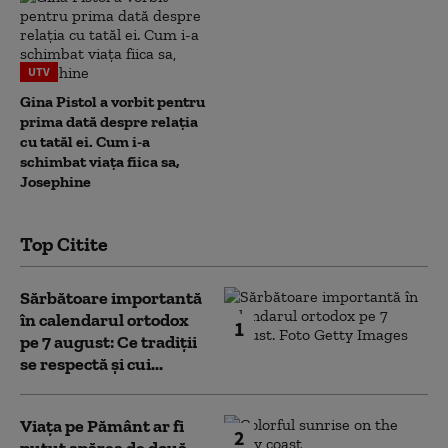
UTV
Gina Pistol a vorbit pentru
prima dată despre relația
cu tatăl ei. Cum i-a
schimbat viața fiica sa,
Josephine
Top Citite
Sărbătoare importantă
în calendarul ortodox
1
pe 7 august: Ce tradiții
se respectă și cui...
Viața pe Pământ ar fi
2