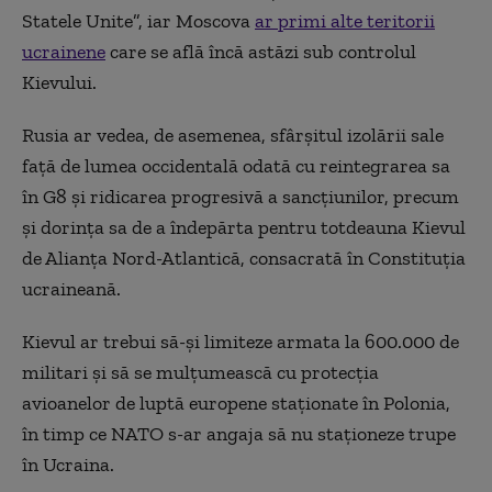
Statele Unite”, iar Moscova
ar primi alte teritorii
ucrainene
care se află încă astăzi sub controlul
Kievului.
Rusia ar vedea, de asemenea, sfârşitul izolării sale
faţă de lumea occidentală odată cu reintegrarea sa
în G8 şi ridicarea progresivă a sancţiunilor, precum
şi dorinţa sa de a îndepărta pentru totdeauna Kievul
de Alianţa Nord-Atlantică, consacrată în Constituţia
ucraineană.
Kievul ar trebui să-şi limiteze armata la 600.000 de
militari şi să se mulţumească cu protecţia
avioanelor de luptă europene staţionate în Polonia,
în timp ce NATO s-ar angaja să nu staţioneze trupe
în Ucraina.