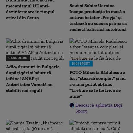
Scut și Sabie: Ucraina
mecanismul UE anti-
începe producția în masă a
dezinformare în timpul
antirachetelor „Freyja” și
crizei din Ceuta
testează cu succes prima sa
rachetă balistică autohtonă
GANDUL.RO
DIGI SPORT
Adio, drumuri în Bulgaria
FOTO Mihaela Rădulescu a
după țigări și băutură
fost ”ștearsă complet” și nu
ieftine! ANAF și
s-a mai putut abține:
Autoritatea Vamală au
”Trebuie să le fie frică de
stabilit noi reguli
mine”
Descarcă aplicația Digi
Sport