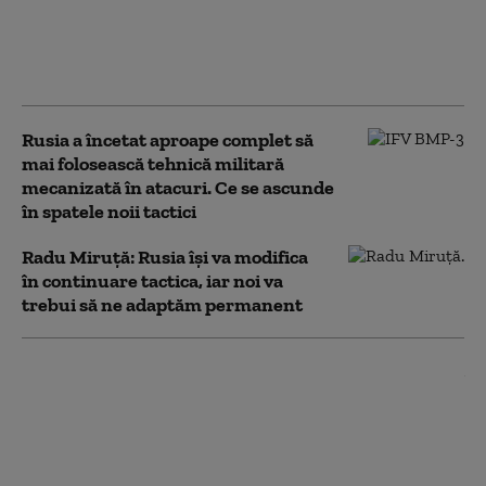
companie din Texas
forțează limitele: foraj
petrolier fără acordul
autorităților locale
Rusia a încetat aproape complet să
mai folosească tehnică militară
mecanizată în atacuri. Ce se ascunde
în spatele noii tactici
Radu Miruță: Rusia își va modifica
în continuare tactica, iar noi va
trebui să ne adaptăm permanent
„Nu există nicio cale de
scăpare”. Cuba, colonia
renegată a SUA: în interiorul
campaniei de presiune a lui
Marco Rubio asupra Havanei