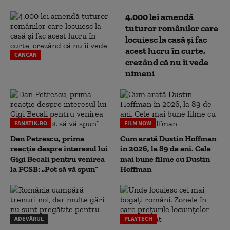
4.000 lei amendă
tuturor românilor care
locuiesc la casă și fac
acest lucru în curte,
CANCAN
crezând că nu îi vede
nimeni
FANATIK.RO
FILM NOW
Dan Petrescu, prima
Cum arată Dustin Hoffman
reacție despre interesul lui
în 2026, la 89 de ani. Cele
Gigi Becali pentru venirea
mai bune filme cu Dustin
la FCSB: „Pot să vă spun”
Hoffman
ADEVĂRUL
PLAYTECH