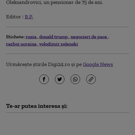
Oleksandrovici, un pensionar de 75 de ani.
Editor :
B.P.
Etichete:
rusia
donald trump
negocieri de pace
razboi ucraina
volodimir zelenski
Urmărește știrile Digi24.ro și pe
Google News
Te-ar putea interesa și:
Groenlanda, sub
presiunea lui Trump. O