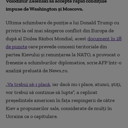
Volodimir Zelenski să accepte rapid condițiile
impuse de Washington și Moscova.
Ultima schimbare de poziţie a lui Donald Trump cu
privire la cel mai sângeros conflict din Europa de
după al Doilea Război Mondial, acest
document în 28
de puncte
care prevede concesii teritoriale din
partea Kievului şi renunţarea la NATO, a provocat o
frenezie a schimburilor diplomatice, scrie AFP într-o
analiză preluată de News.ro.
„
Va trebui să-i placă
, iar dacă nu-i place, atunci, ştiţi,
vor trebui să continue să lupte”, a replicat
preşedintele american în faţa respingerii de către
Kiev a propunerilor sale, considerate de mulţi în
Ucraina ca o capitulare.