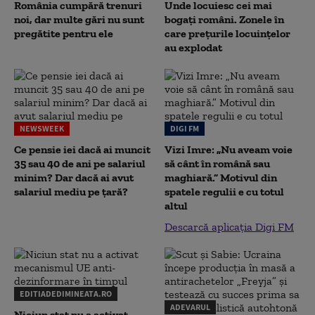
România cumpără trenuri
Unde locuiesc cei mai
noi, dar multe gări nu sunt
bogați români. Zonele în
pregătite pentru ele
care prețurile locuințelor
au explodat
NEWSWEEK
DIGI FM
Ce pensie iei dacă ai muncit
Vizi Imre: „Nu aveam voie
35 sau 40 de ani pe salariul
să cânt în română sau
minim? Dar dacă ai avut
maghiară.” Motivul din
salariul mediu pe țară?
spatele regulii e cu totul
altul
Descarcă aplicația Digi FM
EDITIADEDIMINEATA.RO
ADEVARUL
Niciun stat nu a activat