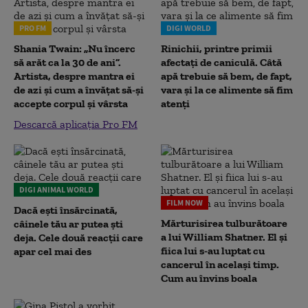
PRO FM
DIGI WORLD
Shania Twain: „Nu încerc
Rinichii, printre primii
să arăt ca la 30 de ani”.
afectați de caniculă. Câtă
Artista, despre mantra ei
apă trebuie să bem, de fapt,
de azi și cum a învățat să-și
vara și la ce alimente să fim
accepte corpul și vârsta
atenți
Descarcă aplicația Pro FM
DIGI ANIMAL WORLD
FILM NOW
Dacă ești însărcinată,
Mărturisirea tulburătoare
câinele tău ar putea ști
a lui William Shatner. El și
deja. Cele două reacții care
fiica lui s-au luptat cu
apar cel mai des
cancerul în același timp.
Cum au învins boala