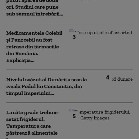
putut apărea de două
ori. Studiul care pune
sub semnul întrebării...
Medicamentele Colebil
3
și Panzcebil au fost
retrase din farmaciile
din România.
Explicația...
4
Nivelul scăzut al Dunării a scos la
iveală Podul lui Constantin, din
timpul Imperiului...
La câte grade trebuie
5
setat frigiderul.
Temperatura care
păstrează alimentele