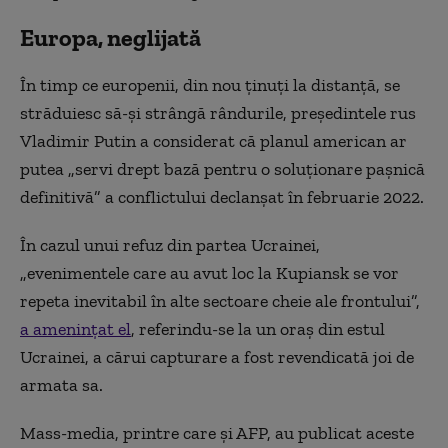
Europa, neglijată
În timp ce europenii, din nou ţinuţi la distanţă, se
străduiesc să-şi strângă rândurile, preşedintele rus
Vladimir Putin a considerat că planul american ar
putea „servi drept bază pentru o soluţionare paşnică
definitivă” a conflictului declanşat în februarie 2022.
În cazul unui refuz din partea Ucrainei,
„evenimentele care au avut loc la Kupiansk se vor
repeta inevitabil în alte sectoare cheie ale frontului”,
a ameninţat el
, referindu-se la un oraş din estul
Ucrainei, a cărui capturare a fost revendicată joi de
armata sa.
Mass-media, printre care şi AFP, au publicat aceste