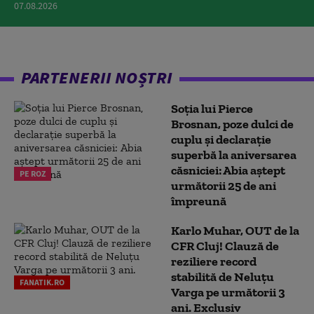
07.08.2026
PARTENERII NOȘTRI
Soția lui Pierce
Brosnan, poze dulci de
cuplu și declarație
superbă la aniversarea
căsniciei: Abia aștept
PE ROZ
următorii 25 de ani
împreună
Karlo Muhar, OUT de la
CFR Cluj! Clauză de
reziliere record
stabilită de Neluțu
FANATIK.RO
Varga pe următorii 3
ani. Exclusiv