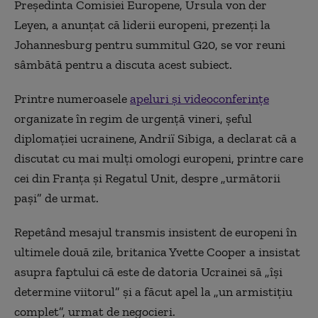
Preşedinta Comisiei Europene, Ursula von der
Leyen, a anunţat că liderii europeni, prezenţi la
Johannesburg pentru summitul G20, se vor reuni
sâmbătă pentru a discuta acest subiect.
Printre numeroasele
apeluri şi videoconferinţe
organizate în regim de urgenţă vineri, şeful
diplomaţiei ucrainene, Andriï Sibiga, a declarat că a
discutat cu mai mulţi omologi europeni, printre care
cei din Franţa şi Regatul Unit, despre „următorii
paşi” de urmat.
Repetând mesajul transmis insistent de europeni în
ultimele două zile, britanica Yvette Cooper a insistat
asupra faptului că este de datoria Ucrainei să „îşi
determine viitorul” şi a făcut apel la „un armistiţiu
complet”, urmat de negocieri.