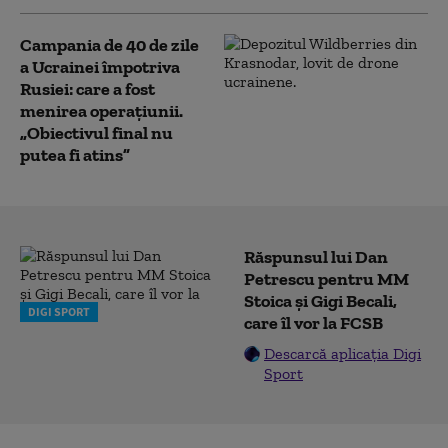
Campania de 40 de zile
a Ucrainei împotriva
Rusiei: care a fost
menirea operațiunii.
„Obiectivul final nu
putea fi atins”
Răspunsul lui Dan
Petrescu pentru MM
Stoica și Gigi Becali,
DIGI SPORT
care îl vor la FCSB
Descarcă aplicația Digi
Sport