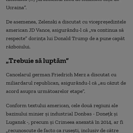
Ucraina”.
De asemenea, Zelenski a discutat cu vicepreşedintele
american JD Vance, asigurându-l că „va continua să
respecte” dorinţa lui Donald Trump de a pune capăt
războiului.
„Trebuie să luptăm”
Cancelarul german Friedrich Merz a discutat cu
miliardarul republican, asigurându-l că „au căzut de
acord asupra următoarelor etape”.
Conform textului american, cele două regiuni ale
bazinului minier şi industrial Donbas - Doneţk şi
Lugansk -, precum şi Crimeea anexată în 2014, ar fi
„recunoscute de facto ca ruseşti, inclusiv de către