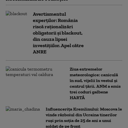
Avertismentul
experților: România
riscă raționalizări
obligatorii și blackout,
din cauza lipsei
investițiilor. Apel către
ANRE
Ziua extremelor
meteorologice: caniculă
în sud, vijelii în vestul și
centrul țării. ANM a emis
trei coduri galbene
HARTĂ
Influencerița Kremlinului: Moscova le
vinde războiul din Ucraina tinerilor
ruși prin soția de 25 de ani a unui
soldat de pe front