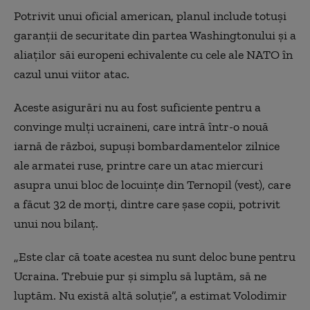
Potrivit unui oficial american, planul include totuşi
garanţii de securitate din partea Washingtonului şi a
aliaţilor săi europeni echivalente cu cele ale NATO în
cazul unui viitor atac.
Aceste asigurări nu au fost suficiente pentru a
convinge mulţi ucraineni, care intră într-o nouă
iarnă de război, supuşi bombardamentelor zilnice
ale armatei ruse, printre care un atac miercuri
asupra unui bloc de locuinţe din Ternopil (vest), care
a făcut 32 de morţi, dintre care şase copii, potrivit
unui nou bilanţ.
„Este clar că toate acestea nu sunt deloc bune pentru
Ucraina. Trebuie pur şi simplu să luptăm, să ne
luptăm. Nu există altă soluţie”, a estimat Volodimir