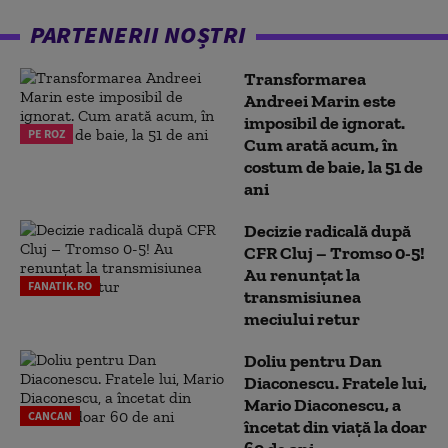
PARTENERII NOȘTRI
Transformarea
Andreei Marin este
imposibil de ignorat.
PE ROZ
Cum arată acum, în
costum de baie, la 51 de
ani
Decizie radicală după
CFR Cluj – Tromso 0-5!
Au renunțat la
FANATIK.RO
transmisiunea
meciului retur
Doliu pentru Dan
Diaconescu. Fratele lui,
Mario Diaconescu, a
CANCAN
încetat din viață la doar