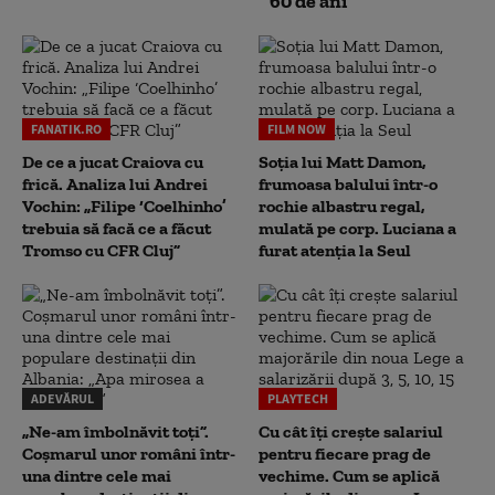
60 de ani
FANATIK.RO
FILM NOW
De ce a jucat Craiova cu
Soția lui Matt Damon,
frică. Analiza lui Andrei
frumoasa balului într-o
Vochin: „Filipe ‘Coelhinho’
rochie albastru regal,
trebuia să facă ce a făcut
mulată pe corp. Luciana a
Tromso cu CFR Cluj”
furat atenția la Seul
ADEVĂRUL
PLAYTECH
„Ne-am îmbolnăvit toți”.
Cu cât îți crește salariul
Coșmarul unor români într-
pentru fiecare prag de
una dintre cele mai
vechime. Cum se aplică