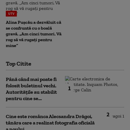
UTV
Alina Pușcău a dezvăluit că
se confruntă cu o boală
gravă. „Am cinci tumori. Vă
rog să vă rugați pentru
mine”
Top Citite
Până când mai poate fi
folosit buletinul vechi.
1
Autoritățile au stabilit
pentru cine se...
2
Cine este românca Alecsandra Drăgoi,
tânăra care a realizat fotografia oficială
a noului...