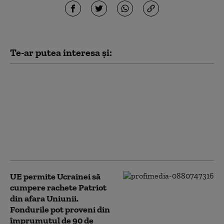
Te-ar putea interesa și:
Cel mai recent sondaj
de opinie: Câți
ucraineni susțin
aderarea la UE și câți
sprijină intrarea în
NATO. Ambele
preferințe, în scădere
UE permite Ucrainei să
cumpere rachete Patriot
din afara Uniunii.
Fondurile pot proveni din
împrumutul de 90 de