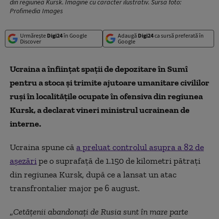
din regiunea Kursk. Imagine cu caracter ilustrativ. Sursa foto:
Profimedia Images
Urmărește
Digi24
în Google
Adaugă
Digi24
ca sursă preferată în
Discover
Google
Ucraina a înființat spații de depozitare în Sumî
pentru a stoca și trimite ajutoare umanitare civililor
ruși în localitățile ocupate în ofensiva din regiunea
Kursk, a declarat vineri ministrul ucrainean de
interne.
Ucraina spune că
a preluat controlul asupra a 82 de
așezări
pe o suprafață de 1.150 de kilometri pătrați
din regiunea Kursk, după ce a lansat un atac
transfrontalier major pe 6 august.
„
Cetăţenii abandonaţi de Rusia sunt în mare parte