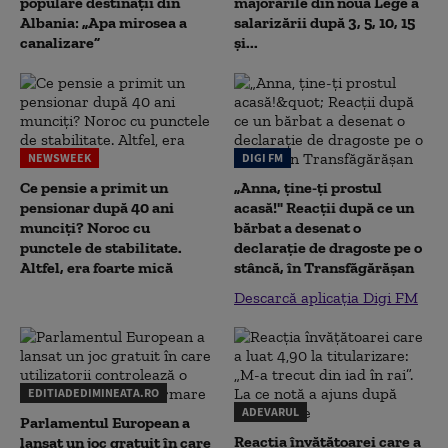
populare destinații din
majorările din noua Lege a
Albania: „Apa mirosea a
salarizării după 3, 5, 10, 15
canalizare”
și...
NEWSWEEK
DIGI FM
Ce pensie a primit un
„Anna, ţine-ţi prostul
pensionar după 40 ani
acasă!" Reacţii după ce un
munciți? Noroc cu
bărbat a desenat o
punctele de stabilitate.
declaraţie de dragoste pe o
Altfel, era foarte mică
stâncă, în Transfăgărăşan
Descarcă aplicația Digi FM
EDITIADEDIMINEATA.RO
ADEVARUL
Parlamentul European a
Reacția învățătoarei care a
lansat un joc gratuit în care