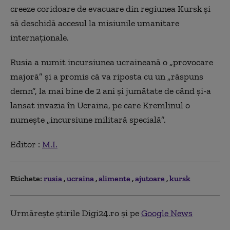
creeze coridoare de evacuare din regiunea Kursk și
să deschidă accesul la misiunile umanitare
internaționale.
Rusia a numit incursiunea ucraineană o „provocare
majoră” și a promis că va riposta cu un „răspuns
demn”, la mai bine de 2 ani și jumătate de când și-a
lansat invazia în Ucraina, pe care Kremlinul o
numește „incursiune militară specială”.
Editor :
M.I.
Etichete:
rusia
ucraina
alimente
ajutoare
kursk
Urmărește știrile Digi24.ro și pe
Google News