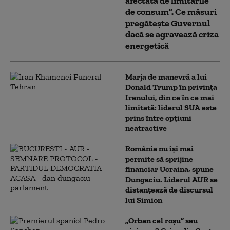
afectată de limitările
de consum”. Ce măsuri
pregătește Guvernul
dacă se agravează criza
energetică
Marja de manevră a lui
Donald Trump în privința
Iranului, din ce în ce mai
limitată: liderul SUA este
prins între opțiuni
neatractive
România nu își mai
permite să sprijine
financiar Ucraina, spune
Dungaciu. Liderul AUR se
distanțează de discursul
lui Simion
„Orban cel roșu” sau