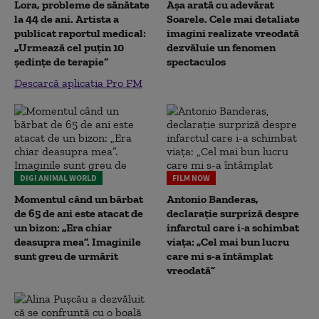
Lora, probleme de sănătate
Așa arată cu adevărat
la 44 de ani. Artista a
Soarele. Cele mai detaliate
publicat raportul medical:
imagini realizate vreodată
„Urmează cel puțin 10
dezvăluie un fenomen
ședințe de terapie”
spectaculos
Descarcă aplicația Pro FM
DIGI ANIMAL WORLD
FILM NOW
Momentul când un bărbat
Antonio Banderas,
de 65 de ani este atacat de
declarație surpriză despre
un bizon: „Era chiar
infarctul care i-a schimbat
deasupra mea”. Imaginile
viața: „Cel mai bun lucru
sunt greu de urmărit
care mi s-a întâmplat
vreodată”