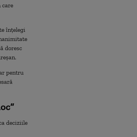
n care
e înțelegi
unanimitate
că doresc
ureșan.
ar pentru
cesară
loc”
a deciziile