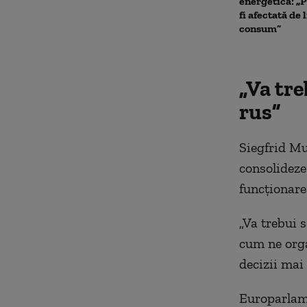
energetică: „P
fi afectată de 
consum”
„Va tre
rus”
Siegfrid Mu
consolideze
funcționare
„Va trebui 
cum ne orga
decizii mai 
Europarlame