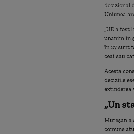
decizional 
Uniunea ar
„UE a fost 
unanim în ș
în 27 sunt 
ceai sau caf
Acesta cons
deciziile es
extinderea v
„Un sta
Mureșan a s
comune atun