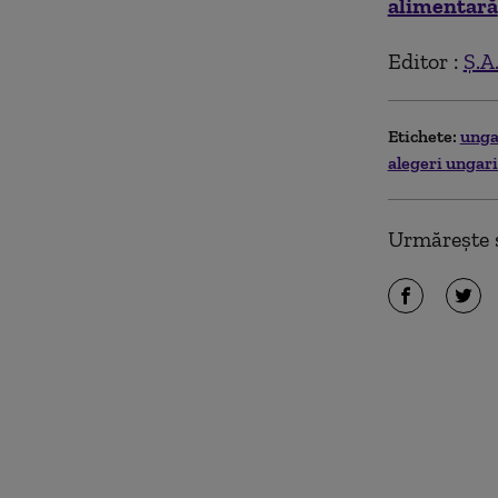
alimentară
Editor :
Ș.A
Etichete:
unga
alegeri ungar
Urmărește ș