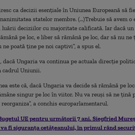
iresc ca decizii esențiale în Uniunea Europeană să fie
nanimitatea statelor membre. (...)Trebuie să avem o 
 luării deciziilor cu majoritate calificată. Iar dacă un
ămână pe loc, e liber să rămână pe loc, dar să nu ne ț
u ne poată ține pe noi captivi”, a spus el.
, dacă Ungaria va continua pe actuala direcție politic
n cadrul Uniunii.
mea este că, dacă Ungaria va decide să rămână pe loc
mâne singur pe loc în viitor. Nu va reuși să ne țină p
 reorganiza”, a conchis europarlamentarul.
Bugetul UE pentru următorii 7 ani. Siegfried Mure
 va fi siguranța cetățeanului, în primul rând securi