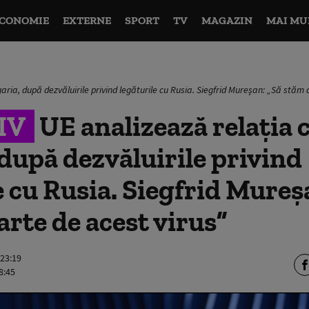
CONOMIE
EXTERNE
SPORT
TV
MAGAZIN
MAI MU
ria, după dezvăluirile privind legăturile cu Rusia. Siegfrid Mureșan: „Să stăm 
IV
UE analizează relația 
după dezvăluirile privind
e cu Rusia. Siegfrid Mureș
rte de acest virus”
 23:19
8:45