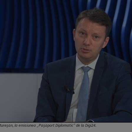
ureșan, la emisiunea „Pașaport Diplomatic” de la Digi24.