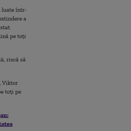
 luate într-
extindere a
 stat
ină pe toți
ă, riscă să
, Viktor
e toți pe
șan:
tatea