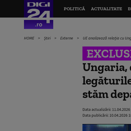
POLITICĂ
ACTUALITATE
E
HOME
Știri
Externe
UE analizează relația cu Unga
EXCLUS
Ungaria, 
legăturil
stăm depa
Data actualizării:
11.04.2026
Data publicării:
10.04.2026 1