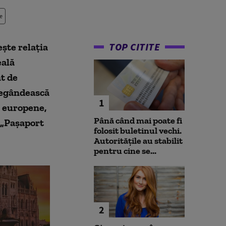
e
TOP CITITE
ște relația
eală
t de
 regândească
1
r europene,
Până când mai poate fi
 „Pașaport
folosit buletinul vechi.
Autoritățile au stabilit
pentru cine se...
2