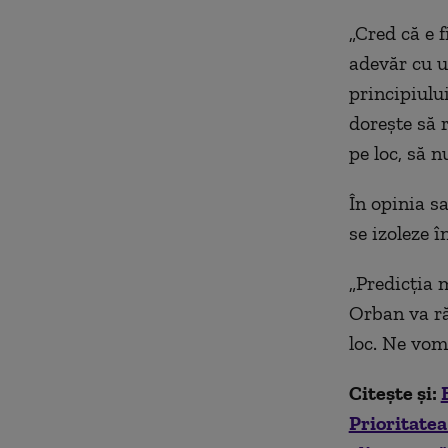
„Cred că e f
adevăr cu u
principiului
dorește să r
pe loc, să n
În opinia sa
se izoleze î
„Predicția 
Orban va ră
loc. Ne vom
Citește și:
Prioritatea