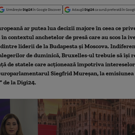
Urmărește
Digi24
în Google Discover
Adaugă
Digi24
ca sursă preferată în Googl
opeană ar putea lua decizii majore în ceea ce prive
 în contextul anchetelor de presă care au scos la iv
dintre liderii de la Budapesta și Moscova. Indiferen
alegerilor de duminică, Bruxelles-ul trebuie să își
ață de statele care acționează împotriva intereselo
 europarlamentarul Siegfrid Mureșan, la emisiunea
 de la Digi24.