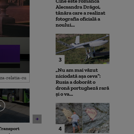
Cine este românca
Alecsandra Drăgoi,
tânăra care a realizat
fotografia oficială a
noului...
3
„Nu am mai văzut
niciodată așa ceva”:
Rusia a doborât o
dronă portugheză rară
și o va...
4
Transport
Avertisment de la Bruxelles
Noua lege a int