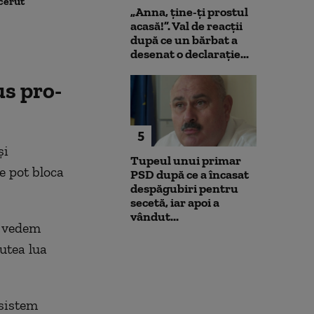
 cerut
după scandalul centralelor
deschide calea
„Anna, ţine-ţi prostul
pe cărbune: „Blocarea
parteneriatul 
acasă!”. Val de reacții
angajamentelor din PNRR
Nu poți impune
după ce un bărbat a
poate avea consecințe
fără să oferi și
desenat o declarație...
financiare”
us pro-
5
și
Tupeul unui primar
e pot bloca
PSD după ce a încasat
despăgubiri pentru
secetă, iar apoi a
vândut...
ă vedem
utea lua
 sistem