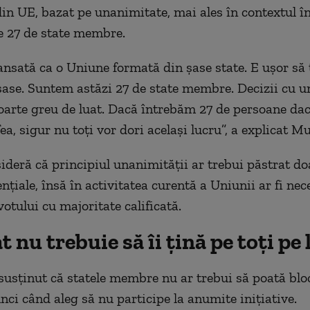
din UE, bazat pe unanimitate, mai ales în contextul î
e 27 de state membre.
lansată ca o Uniune formată din șase state. E ușor să t
ase. Suntem astăzi 27 de state membre. Decizii cu 
foarte greu de luat. Dacă întrebăm 27 de persoane da
ea, sigur nu toți vor dori același lucru”, a explicat M
ideră că principiul unanimității ar trebui păstrat do
ențiale, însă în activitatea curentă a Uniunii ar fi ne
otului cu majoritate calificată.
t nu trebuie să îi țină pe toți pe 
usținut că statele membre nu ar trebui să poată bloc
ci când aleg să nu participe la anumite inițiative.