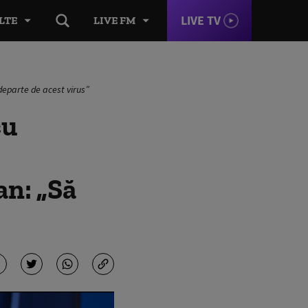
LIVE TV
LTE
LIVE FM
departe de acest virus”
cu
an: „Să