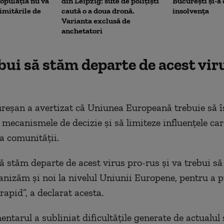
opulația nu va
din Leipzig: sute de polițiști
București și-a
limitările de
caută o a doua dronă.
insolvența
Varianta exclusă de
anchetatori
bui să stăm departe de acest vir
reșan a avertizat că Uniunea Europeană trebuie să î
 mecanismele de decizie și să limiteze influențele car
a comunității.
să stăm departe de acest virus pro-rus și va trebui s
nizăm și noi la nivelul Uniunii Europene, pentru a p
rapid”, a declarat acesta.
ntarul a subliniat dificultățile generate de actualul