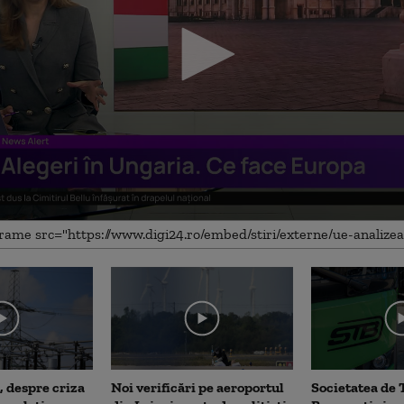
me
, despre criza
Noi verificări pe aeroportul
Societatea de 