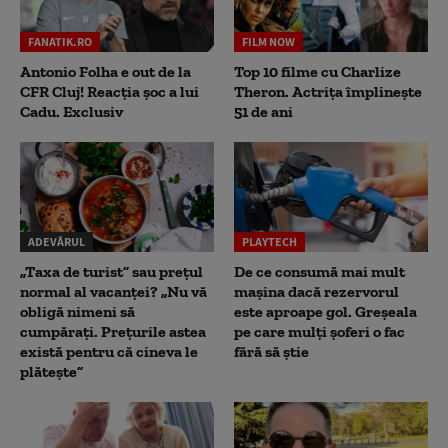
FANATIK.RO
FILM NOW
Antonio Folha e out de la
Top 10 filme cu Charlize
CFR Cluj! Reacția șoc a lui
Theron. Actrița împlinește
Cadu. Exclusiv
51 de ani
ADEVĂRUL
PLAYTECH
„Taxa de turist” sau prețul
De ce consumă mai mult
normal al vacanței? „Nu vă
mașina dacă rezervorul
obligă nimeni să
este aproape gol. Greșeala
cumpărați. Prețurile astea
pe care mulți șoferi o fac
există pentru că cineva le
fără să știe
plătește”