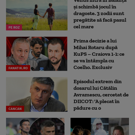
și schimbă jocul în
dragoste. 3 zodii sunt
pregătite să facă pasul
cel mare
PE ROZ
Prima decizie a lui
Mihai Rotaru după
KuPS – Craiova 1-1: ce
se va întâmpla cu
Coelho. Exclusiv
FANATIK.RO
Episodul extrem din
dosarul lui Cătălin
Avramescu, cercetat de
DIICOT: 'A plecat în
pădure cu o
CANCAN