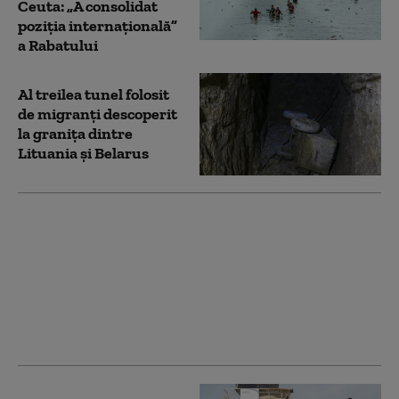
Ceuta: „A consolidat
poziția internațională”
a Rabatului
Al treilea tunel folosit
de migranți descoperit
la granița dintre
Lituania și Belarus
Premierul Greciei cere
noi reguli în UE pentru
migrația „folosită ca
armă” și propune chiar
suspendarea
temporară a cererilor
de azil