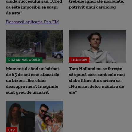
ciuda succesului său: „Cred
trebuie ignorate niciodată,
că este imposibil să scapi
potrivit unui cardiolog
de asta”
Descarcă aplicația Pro FM
DIGI ANIMAL WORLD
FILM NOW
Momentul când un bărbat
Tom Holland nu se ferește
de 65 de ani este atacat de
să spună care sunt cele mai
un bizon: „Era chiar
slabe filme din cariera sa:
deasupra mea”. Imaginile
„Nu eram deloc mândru de
sunt greu de urmărit
ele”
UTV