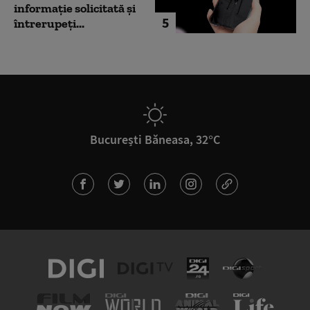
informație solicitată și
5
întrerupeți...
București Băneasa, 32°C