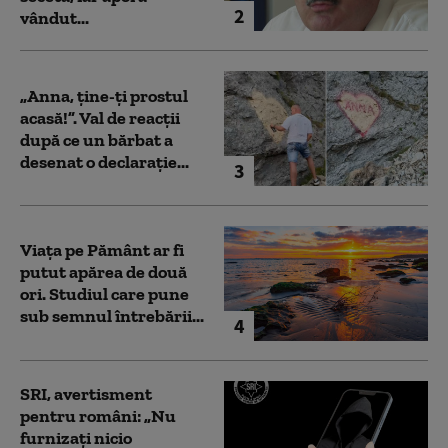
2
vândut...
„Anna, ţine-ţi prostul
acasă!”. Val de reacții
după ce un bărbat a
desenat o declarație...
3
Viața pe Pământ ar fi
putut apărea de două
ori. Studiul care pune
sub semnul întrebării...
4
SRI, avertisment
pentru români: „Nu
furnizați nicio