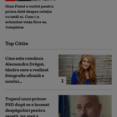
Gina Pistol a vorbit pentru
prima dată despre relația
cu tatăl ei. Cum i-a
schimbat viața fiica sa,
Josephine
Top Citite
Cine este românca
Alecsandra Drăgoi,
tânăra care a realizat
fotografia oficială a
1
noului...
Tupeul unui primar
PSD după ce a încasat
despăgubiri pentru
secetă, iar apoi a