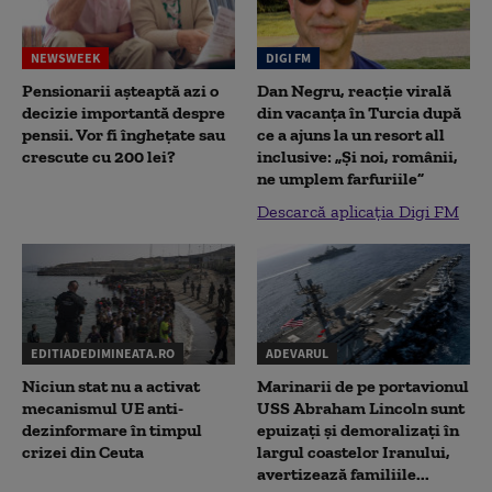
NEWSWEEK
DIGI FM
Pensionarii așteaptă azi o
Dan Negru, reacție virală
decizie importantă despre
din vacanța în Turcia după
pensii. Vor fi înghețate sau
ce a ajuns la un resort all
crescute cu 200 lei?
inclusive: „Și noi, românii,
ne umplem farfuriile”
Descarcă aplicația Digi FM
EDITIADEDIMINEATA.RO
ADEVARUL
Niciun stat nu a activat
Marinarii de pe portavionul
mecanismul UE anti-
USS Abraham Lincoln sunt
dezinformare în timpul
epuizați și demoralizați în
crizei din Ceuta
largul coastelor Iranului,
avertizează familiile...