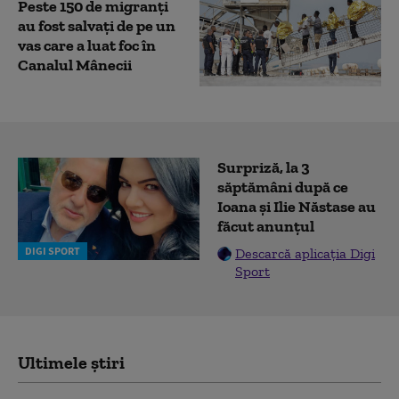
Peste 150 de migranţi
au fost salvați de pe un
vas care a luat foc în
Canalul Mânecii
Surpriză, la 3
săptămâni după ce
Ioana și Ilie Năstase au
făcut anunțul
DIGI SPORT
Descarcă aplicația Digi
Sport
Ultimele știri