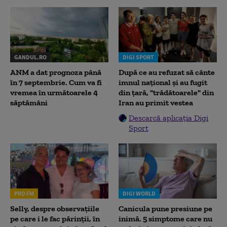
GANDUL.RO
DIGI SPORT
ANM a dat prognoza până
După ce au refuzat să cânte
în 7 septembrie. Cum va fi
imnul naţional şi au fugit
vremea în următoarele 4
din ţară, "trădătoarele" din
săptămâni
Iran au primit vestea
Descarcă aplicația Digi
Sport
PRO FM
DIGI WORLD
Selly, despre observațiile
Canicula pune presiune pe
pe care i le fac părinții, în
inimă. 5 simptome care nu