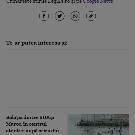
Urmărește știrile Digi24.ro și pe
Google News
Te-ar putea interesa și:
„Orban cel roșu” sau
vizionar? Criza din
Ceuta reaprinde
dezbaterea despre
rolul premierului
spaniol Pedro Sanchez
în UE
Relația dintre SUA și
Maroc, în centrul
atenției după criza din