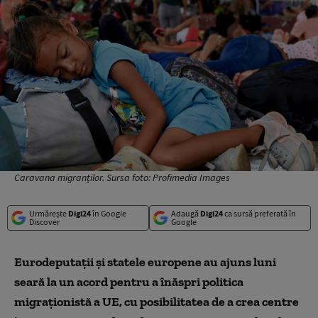
Caravana migranților. Sursa foto: Profimedia Images
Urmărește
Digi24
în Google
Adaugă
Digi24
ca sursă preferată în
Discover
Google
Eurodeputaţii şi statele europene au ajuns luni
seară la un acord pentru a înăspri politica
migraţionistă a UE, cu posibilitatea de a crea centre