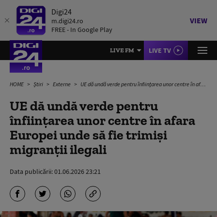
Digi24
VIEW
m.digi24.ro
FREE - In Google Play
LIVE TV
LIVE FM
HOME
Știri
Externe
UE dă undă verde pentru înfiinţarea unor centre în afara Europei unde să fie trimişi migranţii ilegali
UE dă undă verde pentru
înfiinţarea unor centre în afara
Europei unde să fie trimişi
migranţii ilegali
Data publicării:
01.06.2026 23:21