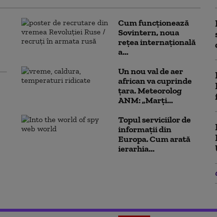
Cum funcționează
Sovintern, noua
rețea internațională
a...
Un nou val de aer
african va cuprinde
țara. Meteorolog
ANM: „Marți...
Topul serviciilor de
informații din
Europa. Cum arată
ierarhia...