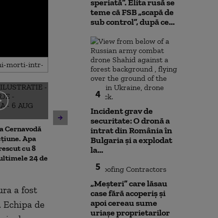
speriată”. Elita rusă se
teme că FSB „scapă de
sub control”, după ce...
4
Ambulanţă atacată cu
Topul serviciil
Incident grav de
topoarele într-o comună din
informații din
securitate: O dronă a
Cluj, după ce într-un clip pe
la Cernavodă
arată ierarhia ț
intrat din România în
TikTok s-a afirmat că „fură
cțiune. Apa
mai buni spioni
Bulgaria şi a explodat
copii”. Șoferul a fost rănit
rescut cu 8
Ucraina a urca
la...
 ultimele 24 de
5
„Meșteri” care lăsau
ra a fost
case fără acoperiș și
apoi cereau sume
. Echipa de
uriașe proprietarilor