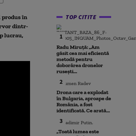
TOP CITITE
l produs în
rvor dintr-
p lucrau,
1
Radu Miruță: „Am
găsit cea mai eficientă
metodă pentru
doborârea dronelor
rusești...
2
Drona care a explodat
în Bulgaria, aproape de
România, a fost
identificată. Ce arată...
3
„Toată lumea este