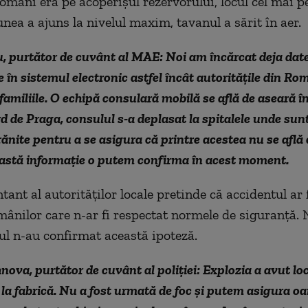
omâni era pe acoperişul rezervorului, locul cel mai pe
nea a ajuns la nivelul maxim, tavanul a sărit în aer.
, purtător de cuvânt al MAE: Noi am încărcat deja date
e în sistemul electronic astfel încât autorităţile din Ro
familiile. O echipă consulară mobilă se află de aseară î
rd de Praga, consulul s-a deplasat la spitalele unde sun
ănite pentru a se asigura că printre acestea nu se află 
astă informaţie o putem confirma în acest moment.
ant al autorităţilor locale pretinde că accidentul ar f
mânilor care n-ar fi respectat normele de siguranţă. N
ul n-au confirmat această ipoteză.
ova, purtător de cuvânt al poliţiei: Explozia a avut lo
 la fabrică. Nu a fost urmată de foc şi putem asigura o