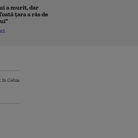
ui a murit, dar
Toată țara a râs de
lui”
ort