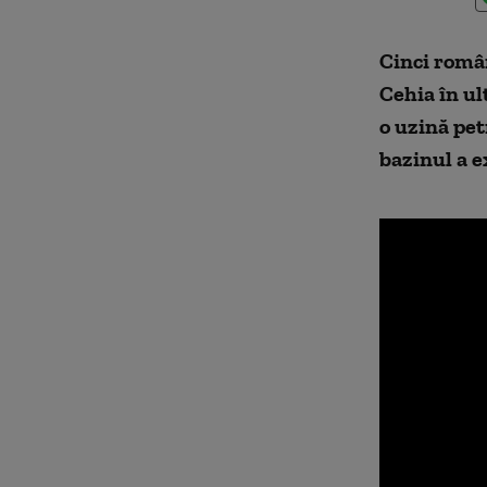
Cinci român
Cehia în ul
o uzină pet
bazinul a e