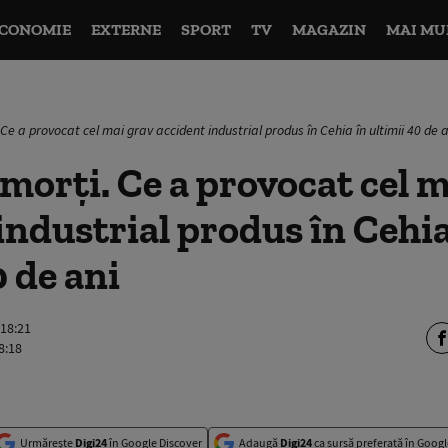
CONOMIE
EXTERNE
SPORT
TV
MAGAZIN
MAI MU
Ce a provocat cel mai grav accident industrial produs în Cehia în ultimii 40 de a
morți. Ce a provocat cel m
industrial produs în Cehia
0 de ani
 18:21
8:18
Urmărește
Digi24
în Google Discover
Adaugă
Digi24
ca sursă preferată în Googl