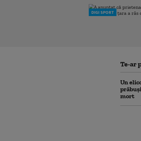
DIGI SPORT
Te-ar p
Un elico
prăbuși
mort
Încă o 
interzi
şcoli. 
în insp