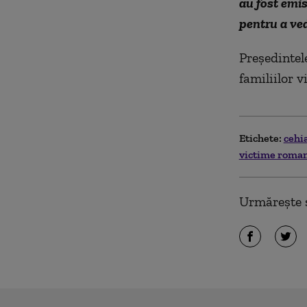
au fost emis
pentru a ved
Preşedintel
familiilor v
Etichete:
cehi
victime roman
Urmărește ș