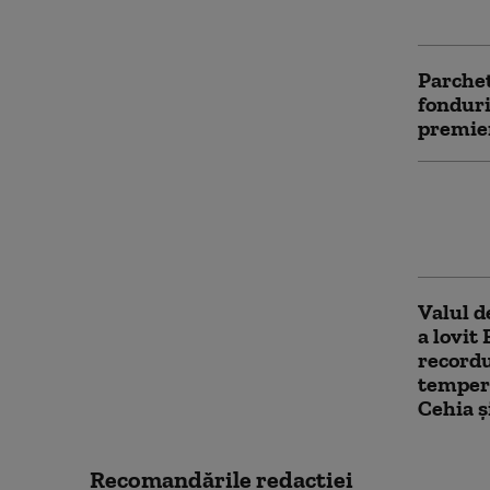
Parchet
fonduri
premier
Record
state e
de mii 
Valul d
a lovit
recordu
temper
Cehia 
Recomandările redacţiei