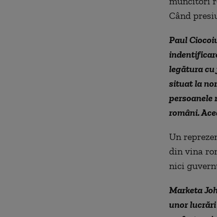
muncitori r
Când presiu
Paul Ciocoiu
indentificar
legătura cu 
situat la no
persoanele r
români. Ace
Un reprezent
din vina ro
nici guvern
Marketa John
unor lucrări