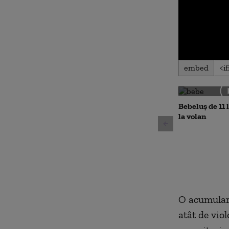
0
embed
seconds
of
0
seconds
Volu
90%
Bebeluș de 11 
la volan
O acumulare
atât de vio