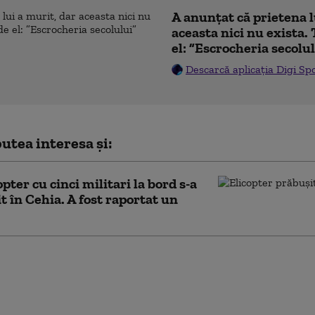
A anunțat că prietena l
aceasta nici nu exista. 
el: ”Escrocheria secolu
Descarcă aplicația Digi Sp
utea interesa și:
pter cu cinci militari la bord s-a
t în Cehia. A fost raportat un
țară europeană vrea să
că telefoanele mobile în
„Transformă profesorii
ectori de ghiozdane”