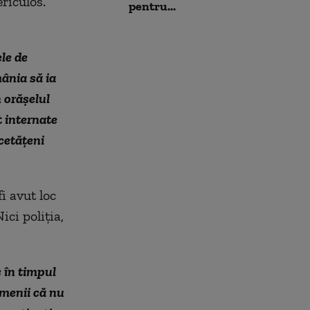
riculos.
pentru...
le de
mânia să ia
n orăşelul
t internate
cetăţeni
i avut loc
ici poliţia,
c în timpul
amenii că nu