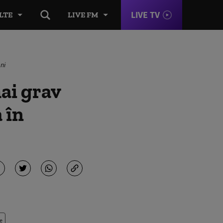
LIVE TV
LTE
LIVE FM
ni
ai grav
 în
e