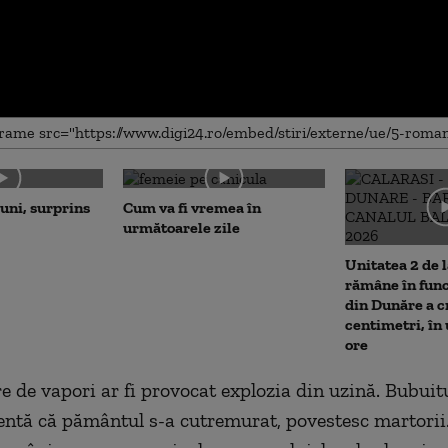
me
luni, surprins
Cum va fi vremea în
următoarele zile
Unitatea 2 de 
rămâne în fun
din Dunăre a c
centimetri, în
ore
 de vapori ar fi provocat explozia din uzină. Bubuitu
lentă că pământul s-a cutremurat, povestesc martorii