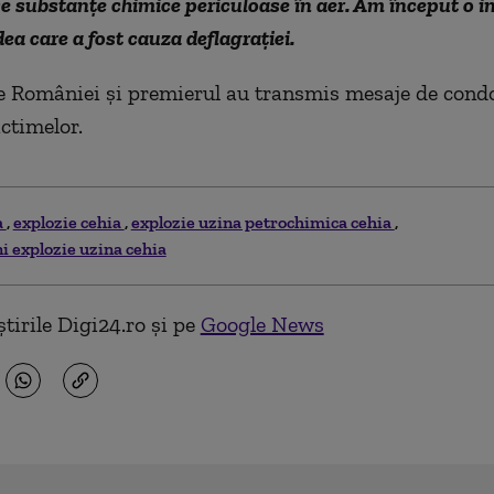
e substanţe chimice periculoase în aer. Am început o i
ea care a fost cauza deflagraţiei.
e României şi premierul au transmis mesaje de cond
ictimelor.
a
explozie cehia
explozie uzina petrochimica cehia
i explozie uzina cehia
tirile Digi24.ro și pe
Google News