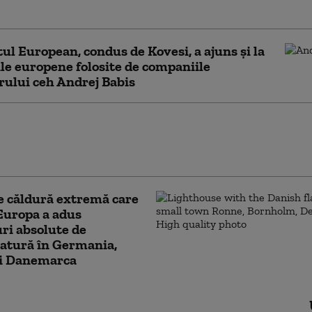
ul European, condus de Kovesi, a ajuns și la
le europene folosite de companiile
ului ceh Andrej Babis
uri de temperatură în mai multe
uropene: peste 1.300 de morți și zeci
de locuințe fără curent
e căldură extremă care
 Europa a adus
ri absolute de
atură în Germania,
şi Danemarca