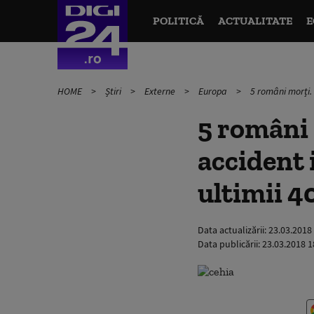
POLITICĂ
ACTUALITATE
E
HOME
Știri
Externe
Europa
5 români morți. 
5 români 
accident 
ultimii 4
Data actualizării:
23.03.2018
Data publicării:
23.03.2018 1