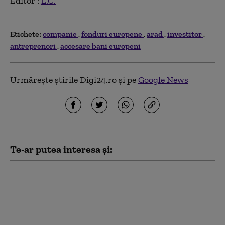
Editor :
L.C.
Etichete:
companie
fonduri europene
arad
investitor
antreprenori
accesare bani europeni
Urmărește știrile Digi24.ro și pe
Google News
Te-ar putea interesa și:
Aeroportul din
România care are o
singură cursă pe
săptămână, dar a
rămas fără kerosen.