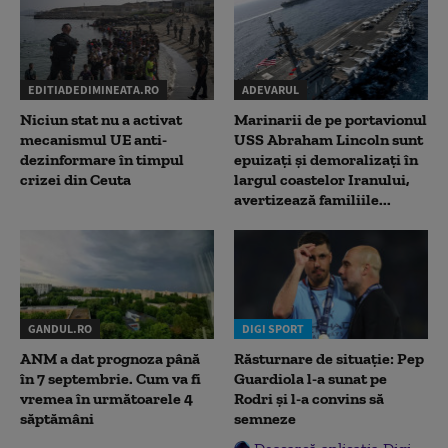
EDITIADEDIMINEATA.RO
ADEVARUL
Niciun stat nu a activat
Marinarii de pe portavionul
mecanismul UE anti-
USS Abraham Lincoln sunt
dezinformare în timpul
epuizați și demoralizați în
crizei din Ceuta
largul coastelor Iranului,
avertizează familiile...
GANDUL.RO
DIGI SPORT
ANM a dat prognoza până
Răsturnare de situație: Pep
în 7 septembrie. Cum va fi
Guardiola l-a sunat pe
vremea în următoarele 4
Rodri și l-a convins să
săptămâni
semneze