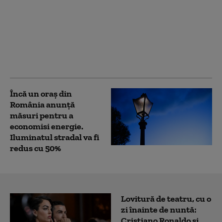
avertizează că
amendamentele la
legea decarbonizării
pot bloca PNRR:
„Riscăm pierderea a
miliarde de euro”
Încă un oraș din
România anunță
măsuri pentru a
economisi energie.
Iluminatul stradal va fi
redus cu 50%
Lovitură de teatru, cu o
zi înainte de nuntă:
Cristiano Ronaldo și