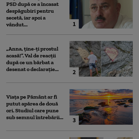
PSD după ce a încasat
despăgubiri pentru
secetă, iar apoi a
1
vândut...
„Anna, ţine-ţi prostul
acasă!”. Val de reacții
după ce un bărbat a
desenat o declarație...
2
Viața pe Pământ ar fi
putut apărea de două
ori. Studiul care pune
sub semnul întrebării...
3