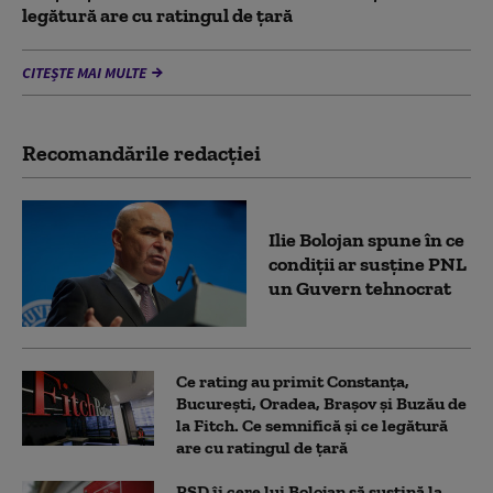
legătură are cu ratingul de țară
CITEȘTE MAI MULTE
Recomandările redacţiei
Ilie Bolojan spune în ce
condiții ar susține PNL
un Guvern tehnocrat
Ce rating au primit Constanța,
București, Oradea, Brașov și Buzău de
la Fitch. Ce semnifică și ce legătură
are cu ratingul de țară
PSD îi cere lui Bolojan să susțină la