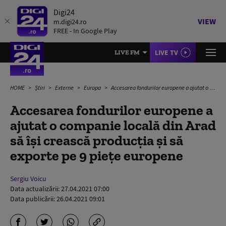
Digi24
VIEW
m.digi24.ro
FREE - In Google Play
LIVE TV
LIVE FM
HOME
Știri
Externe
Europa
Accesarea fondurilor europene a ajutat o companie locală din Arad să își crească producția și să exporte pe 9 piețe europene
Accesarea fondurilor europene a
ajutat o companie locală din Arad
să își crească producția și să
exporte pe 9 piețe europene
Sergiu Voicu
Data actualizării:
27.04.2021 07:00
Data publicării:
26.04.2021 09:01