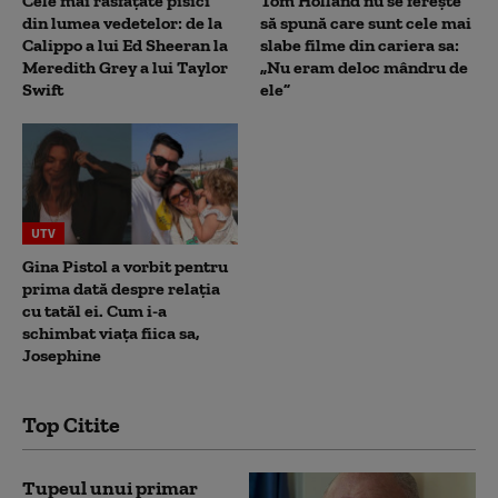
Cele mai răsfățate pisici
Tom Holland nu se ferește
din lumea vedetelor: de la
să spună care sunt cele mai
Calippo a lui Ed Sheeran la
slabe filme din cariera sa:
Meredith Grey a lui Taylor
„Nu eram deloc mândru de
Swift
ele”
UTV
Gina Pistol a vorbit pentru
prima dată despre relația
cu tatăl ei. Cum i-a
schimbat viața fiica sa,
Josephine
Top Citite
Tupeul unui primar