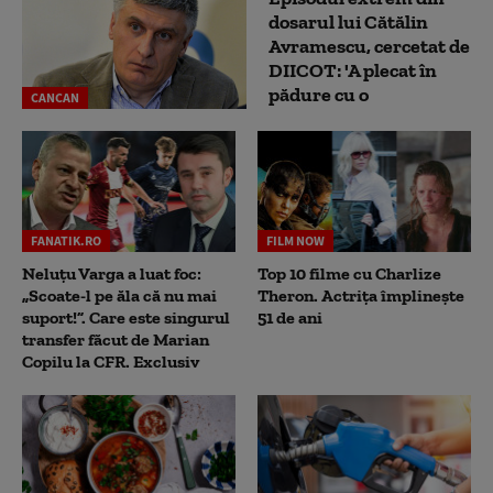
dosarul lui Cătălin
Avramescu, cercetat de
DIICOT: 'A plecat în
pădure cu o
CANCAN
FANATIK.RO
FILM NOW
Neluțu Varga a luat foc:
Top 10 filme cu Charlize
„Scoate-l pe ăla că nu mai
Theron. Actrița împlinește
suport!”. Care este singurul
51 de ani
transfer făcut de Marian
Copilu la CFR. Exclusiv