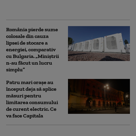
„Cisterna e în coadă la
Năvodari”
România pierde sume
colosale din cauza
lipsei de stocare a
energiei, comparativ
cu Bulgaria. „Miniștrii
n-au făcut un lucru
simplu”
Patru mari orașe au
început deja să aplice
măsuri pentru
limitarea consumului
de curent electric. Ce
va face Capitala
Dragoș Pîslaru