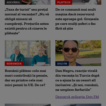
ADEVĂRUL
PLAYTECH
„Taxa de turist” sau prețul
De ce consumă mai mult
normal al vacanței? „Nu vă
mașina dacă rezervorul
obligă nimeni să
este aproape gol. Greșeala
cumpărați. Prețurile astea
pe care mulți șoferi o fac
există pentru că cineva le
fără să știe
plătește”
NEWSWEEK
DIGI FM
Românii plătesc cele mai
Dan Negru, reacție virală
mari contribuții la pensie,
din vacanța în Turcia după
dar au printre cele mai
ce a ajuns la un resort all
mici pensii în UE. De ce?
inclusive: „Și noi, românii,
ne umplem farfuriile”
Descarcă aplicația Digi FM