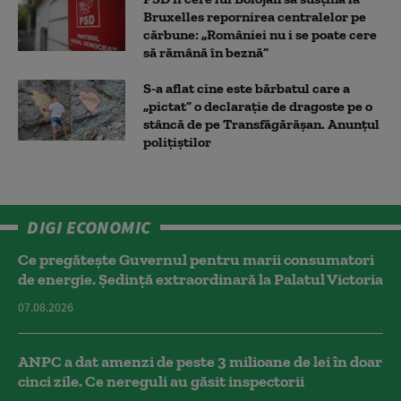
Bruxelles repornirea centralelor pe
cărbune: „României nu i se poate cere
să rămână în beznă”
S-a aflat cine este bărbatul care a
„pictat” o declarație de dragoste pe o
stâncă de pe Transfăgărășan. Anunțul
polițiștilor
DIGI ECONOMIC
Ce pregătește Guvernul pentru marii consumatori
de energie. Ședință extraordinară la Palatul Victoria
07.08.2026
ANPC a dat amenzi de peste 3 milioane de lei în doar
cinci zile. Ce nereguli au găsit inspectorii