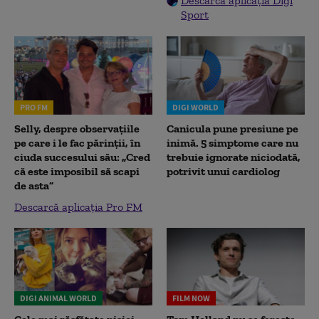
Descarcă aplicația Digi
Sport
PRO FM
DIGI WORLD
Selly, despre observațiile
Canicula pune presiune pe
pe care i le fac părinții, în
inimă. 5 simptome care nu
ciuda succesului său: „Cred
trebuie ignorate niciodată,
că este imposibil să scapi
potrivit unui cardiolog
de asta”
Descarcă aplicația Pro FM
DIGI ANIMAL WORLD
FILM NOW