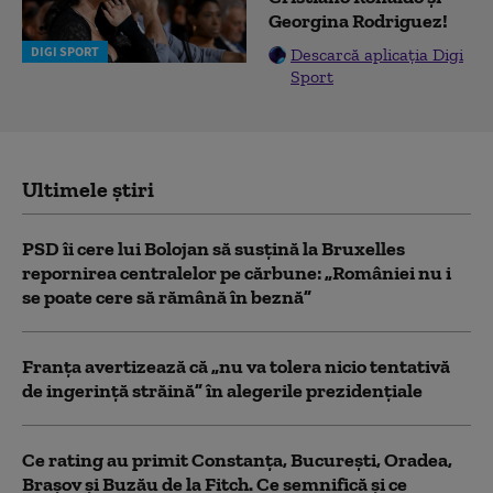
Georgina Rodriguez!
DIGI SPORT
Descarcă aplicația Digi
Sport
Ultimele știri
PSD îi cere lui Bolojan să susțină la Bruxelles
repornirea centralelor pe cărbune: „României nu i
se poate cere să rămână în beznă”
Franţa avertizează că „nu va tolera nicio tentativă
de ingerinţă străină” în alegerile prezidenţiale
Ce rating au primit Constanța, București, Oradea,
Brașov și Buzău de la Fitch. Ce semnifică și ce