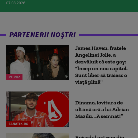
07.08.2026
PARTENERII NOȘTRI
James Haven, fratele
Angelinei Jolie, a
dezvăluit că este gay:
"Încep un nou capitol.
Sunt liber să trăiesc o
PE ROZ
viață plină"
Dinamo, lovitura de
ultimă oră a lui Adrian
Mazilu. „A semnat!”
FANATIK.RO
Episodul extrem din