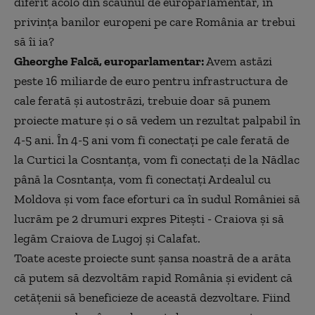
diferit acolo din scaunul de europarlamentar, în
privința banilor europeni pe care România ar trebui
să îi ia?
Gheorghe Falcă, europarlamentar:
Avem astăzi
peste 16 miliarde de euro pentru infrastructura de
cale ferată și autostrăzi, trebuie doar să punem
proiecte mature și o să vedem un rezultat palpabil în
4-5 ani. În 4-5 ani vom fi conectați pe cale ferată de
la Curtici la Cosntanța, vom fi conectați de la Nădlac
până la Cosntanța, vom fi conectați Ardealul cu
Moldova și vom face eforturi ca în sudul României să
lucrăm pe 2 drumuri expres Pitești - Craiova și să
legăm Craiova de Lugoj și Calafat.
Toate aceste proiecte sunt șansa noastră de a arăta
că putem să dezvoltăm rapid România și evident că
cetățenii să beneficieze de această dezvoltare. Fiind