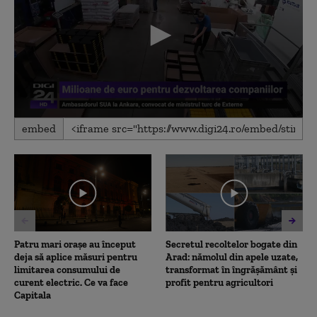
0
embed
seconds
of
6
minutes,
26
seconds
Patru mari orașe au început
Secretul recoltelor bogate din
deja să aplice măsuri pentru
Arad: nămolul din apele uzate,
limitarea consumului de
transformat în îngrășământ și
curent electric. Ce va face
profit pentru agricultori
Capitala