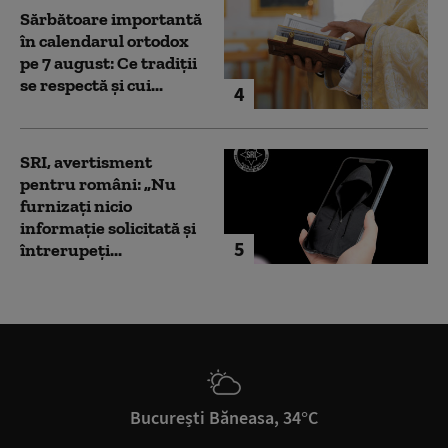
Sărbătoare importantă
în calendarul ortodox
pe 7 august: Ce tradiții
se respectă și cui...
4
SRI, avertisment
pentru români: „Nu
furnizați nicio
informație solicitată și
5
întrerupeți...
București Băneasa, 34°C