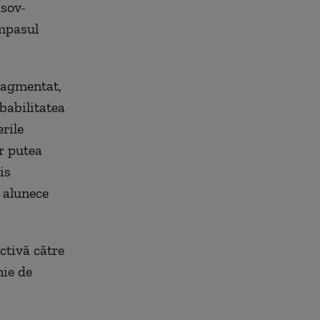
isov-
impasul
fragmentat,
obabilitatea
rile
ar putea
is
 alunece
ctivă către
nie de