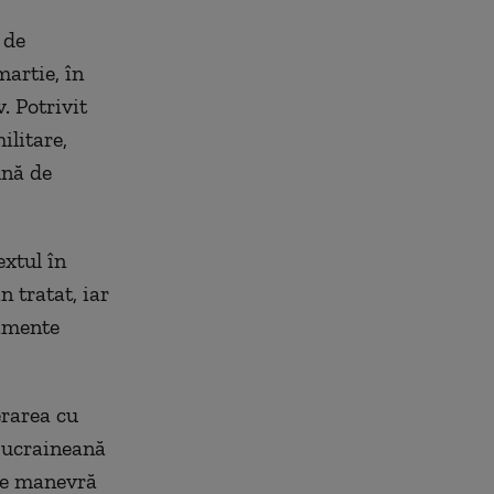
 de
artie, în
. Potrivit
ilitare,
ună de
xtul în
 tratat, iar
jamente
erarea cu
a ucraineană
 de manevră