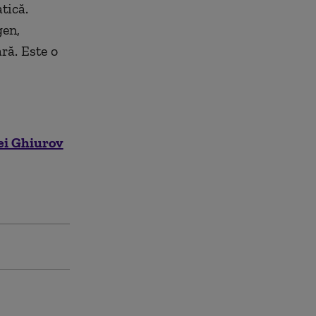
tică.
gen,
ră. Este o
ei Ghiurov