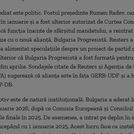
diat este politic. Fostul președinte Rumen Radev, ca
în ianuarie și a fost ulterior autorizat de Curtea Con
ă funcția înainte de sfârșitul mandatului, a reintrat 
ie cu o nouă alianță, Bulgaria Progresistă. Reuters a 
a alimentat speculațiile despre un proiect de partid ș
lterior că Bulgaria Progresistă a fost formată pentr
din aprilie. Sondajele citate de Reuters și Agenția de 
TA)
sugerează că alianța este în fața GERB-UDF și a b
P-DB.
otiv este de natură instituțională. Bulgaria a aderat 
anuarie 2026, după ce Comisia Europeană și Consiliul 
le finale în 2025. De asemenea, a intrat pe deplin în 
cepând cu 1 ianuarie 2025. Acest lucru face ca instab