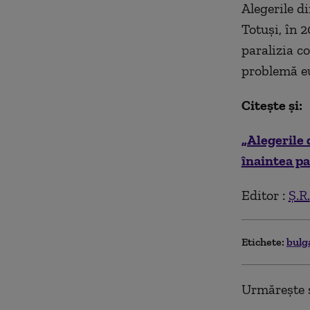
Alegerile d
Totuși, în 
paralizia c
problemă e
Citește și:
„Alegerile 
înaintea p
Editor :
Ș.R.
Etichete:
bulg
Urmărește ș