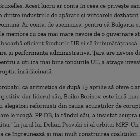
 Bruxelles. Acest lucru ar conta în ceea ce privește san
 dintre indust
riile de apărare
și viitoarele dezbateri
comună. Ar conta, de asemenea,
pentru că
Bulgaria e
ele membre cu cea mai mare nevoie de o guvernare st
absoarbă eficient fondurile UE și să îmbunătățească
ura și performanța administrativă. Țara are nevoie 
entru a utiliza mai bine fondurile UE, a atrage investi
upția înrădăcinată.
probabil ca aritmetica de după 19 aprilie să ofere cla
etitiv, dar liderul său, Boiko Borisov, este încă inac
i alegători reformiști din cauza acuzațiilor de corup
care le neagă. PP-DB, la rândul său, a insistat asupra
itar” în jurul lui Delian Peevski și al orbitei MRF-U
ea ce îngreunează și mai mult construirea coalițiilor