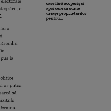
 electorale
case fără acoperiș și
egrării, ci
apoi cereau sume
uriașe proprietarilor
E.
pentru...
său a
i.
o-Kremlin
 De
 pus la
olitice
ă ar putea
earcă să
izițiile
Ucraina.