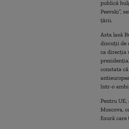
publică bul
Peevski”, s
țării.
Asta lasă B
discuții de 
ca direcția
prezidențial
constata că
antieuropea
într-o amb
Pentru UE, 
Moscova, co
fisură care 