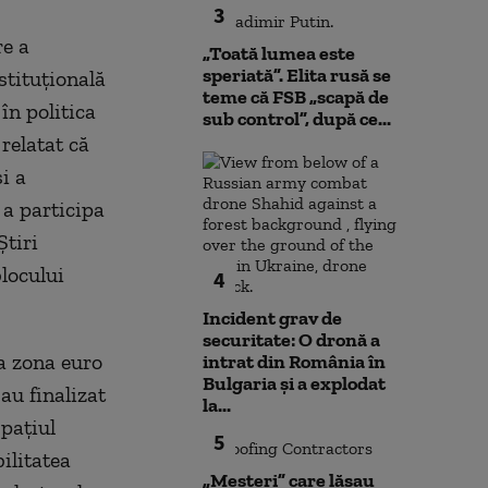
3
re a
„Toată lumea este
speriată”. Elita rusă se
stituțională
teme că FSB „scapă de
în politica
sub control”, după ce...
relatat că
i a
u a
participa
Știri
locului
4
Incident grav de
securitate: O dronă a
la zona euro
intrat din România în
Bulgaria şi a explodat
au finalizat
la...
spațiul
5
ilitatea
„Meșteri” care lăsau