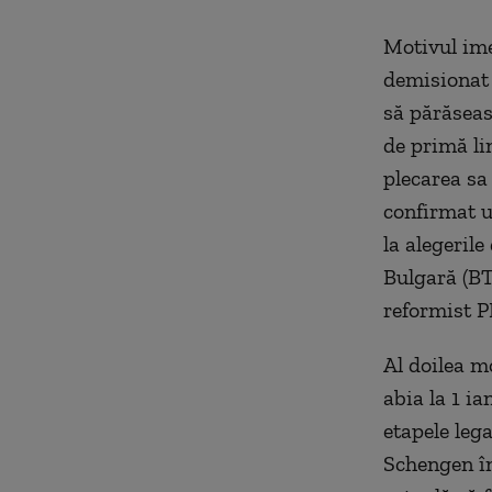
Motivul ime
demisionat 
să părăseasc
de primă lin
plecarea sa 
confirmat u
la
alegerile 
Bulgară
(B
reformist P
Al doilea m
abia la 1 i
etapele lega
Schengen în