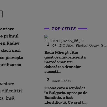
e
TOP CITITE
mentare
pe primul
umen Radev
1
 dacă încă
Radu Miruță: „Am
 ce privește
găsit cea mai eficientă
metodă pentru
 utilizarea
doborârea dronelor
rusești...
2
mentare
Drona care a explodat
 dificultăți
în Bulgaria, aproape de
România, a fost
a, însă,
identificată. Ce arată...