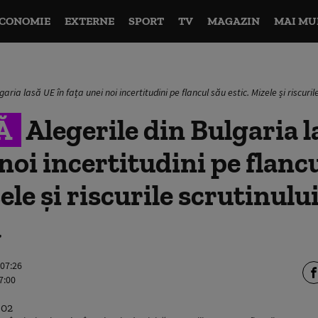
CONOMIE
EXTERNE
SPORT
TV
MAGAZIN
MAI MU
garia lasă UE în fața unei noi incertitudini pe flancul său estic. Mizele și riscuri
Ă
Alegerile din Bulgaria l
 noi incertitudini pe flanc
ele și riscurile scrutinulu
ă
 07:26
7:00