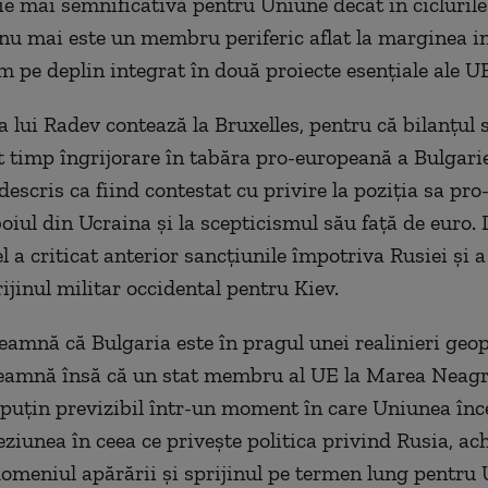
ie mai semnificativă pentru Uniune decât în ​​ciclurile
 nu mai este un membru periferic aflat la marginea int
m pe deplin integrat în două proiecte esențiale ale U
 lui Radev contează la Bruxelles,
pentru că
bilanțul 
t timp îngrijorare în tabăra pro-europeană a Bulgarie
 descris ca fiind
contestat
cu privire la poziția sa pr
boiul din Ucraina și la scepticismul său față de euro.
 a criticat anterior sancțiunile împotriva Rusiei și a
ijinul militar occidental pentru Kiev.
eamnă că Bulgaria este în pragul unei realinieri geop
seamnă însă că un stat membru al UE la Marea Neagr
puțin previzibil într-un moment în care Uniunea înc
ziunea în ceea ce privește politica
privind
Rusi
a,
ach
domeniul apărării și sprijinul pe termen lung pentru 