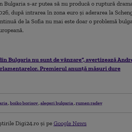
in Bulgaria s-ar putea să nu producă o ruptură drama
2026, după intrarea în zona euro și aderarea la Schen
ontinuă de la Sofia nu mai este doar o problemă bulga
uropeană.
din Bulgaria nu sunt de vânzare”, avertizează Andr
arlamentarelor. Premierul anunță măsuri dure
aria
boiko borisov
alegeri bulgaria
rumen radev
tirile Digi24.ro și pe
Google News