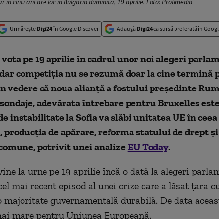
 în cinci ani are loc în Bulgaria duminică, 19 aprilie. Foto: Profimedia
Urmărește
Digi24
în Google Discover
Adaugă
Digi24
ca sursă preferată în Googl
 vota pe 19 aprilie în cadrul unor noi alegeri parla
 dar competiția nu se rezumă doar la cine termină 
în vedere că noua alianță a fostului președinte R
sondaje, adevărata întrebare pentru Bruxelles este
de instabilitate la Sofia va slăbi unitatea UE în ceea
, producția de apărare, reforma statului de drept și
comune, potrivit unei analize
EU Today
.
vine la urne pe 19 aprilie încă o dată
la
alegeri parla
cel mai recent episod al unei crize care a lăsat țara cu
o majoritate guvernamentală durabilă. De data aceast
mai mare pentru Uniunea Europeană.