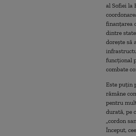
al Sofiei la
coordonarea
finanțarea 
dintre stat
dorește să 
infrastruct
funcțional p
combate cor
Este puțin 
rămâne comp
pentru mulț
durată, pe 
„cordon san
Început, ce