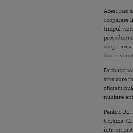
Acest risc 
cooperare î
timpul vizi
președinție
cooperarea 
drone și mu
Dezbaterea 
sine pare m
oficialii b
militare au
Pentru UE, 
Ucraina. Ci
într-un ins