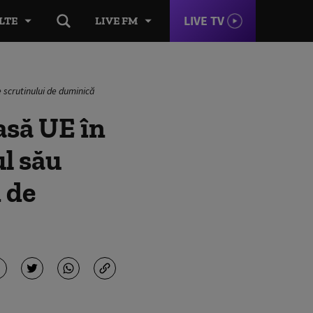
LIVE TV
LTE
LIVE FM
le scrutinului de duminică
asă UE în
ul său
i de