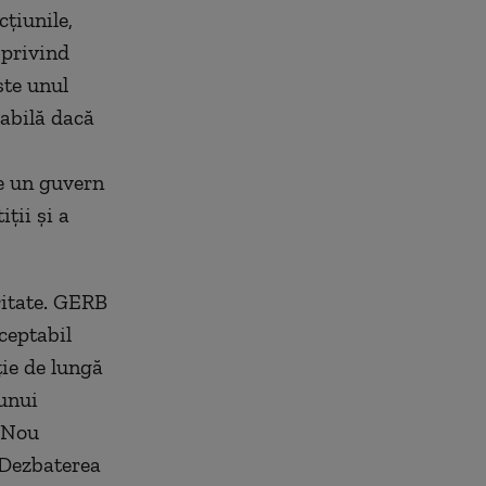
cțiunile,
 privind
ste unul
abilă dacă
de un guvern
ții și a
ritate. GERB
ceptabil
ție de lungă
 unui
n Nou
. Dezbaterea