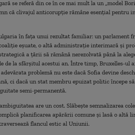
gară se referă din ce în ce mai mult la un „model Bor
emn că clivajul anticorupție rămâne esențial pentru 
ulgaria în fața unui rezultat familiar: un parlament 
coaliție eșuate, o altă administrație interimară și pr
 strategică a țării să rămână nerezolvată până la alege
e de la sfârșitul acestui an. Între timp, Bruxelles-ul 
 adevărata problemă nu este dacă Sofia devine desch
nă, ci dacă un stat membru epuizat politic începe să
iguitate semi-permanentă.
ambiguitatea are un cost. Slăbește semnalizarea cole
mplică planificarea apărării comune și lasă o altă li
traversează flancul estic al Uniunii.