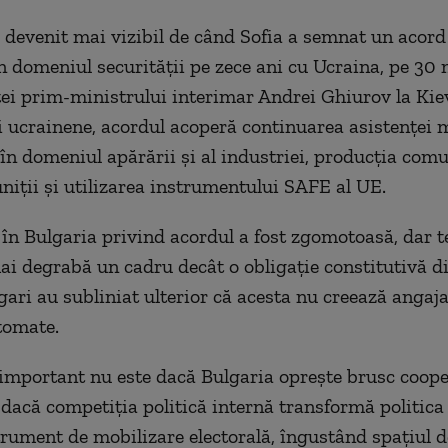
a devenit mai vizibil de când Sofia a semnat un acord
n domeniul securității pe zece ani cu Ucraina, pe 30 m
tei prim-ministrului interimar Andrei Ghiurov la Kiev
i ucrainene, acordul acoperă continuarea asistenței m
în domeniul apărării și al industriei, producția com
niții și utilizarea instrumentului SAFE al UE.
în Bulgaria privind acordul a fost zgomotoasă, dar te
ai degrabă un cadru decât o obligație constitutivă din
ulgari au subliniat ulterior că acesta nu creează anga
tomate.
important nu este dacă Bulgaria oprește brusc coop
 dacă competiția politică internă transformă politic
trument de mobilizare electorală, îngustând spațiul