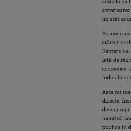
actuală să f
anterioare:
un stat acu
Ascensiunea
stârnit mul
Reuters l-a
față de răz
asemenea, el
îndoială spr
Asta nu îns
directe. În
deveni mai 
mențină coe
publice în 