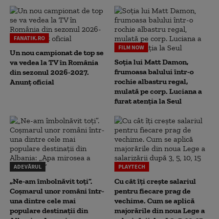
FANATIK.RO
FILM NOW
Un nou campionat de top se
Soția lui Matt Damon,
va vedea la TV în România
frumoasa balului într-o
din sezonul 2026-2027.
rochie albastru regal,
Anunț oficial
mulată pe corp. Luciana a
furat atenția la Seul
ADEVĂRUL
PLAYTECH
„Ne-am îmbolnăvit toți”.
Cu cât îți crește salariul
Coșmarul unor români într-
pentru fiecare prag de
una dintre cele mai
vechime. Cum se aplică
populare destinații din
majorările din noua Lege a