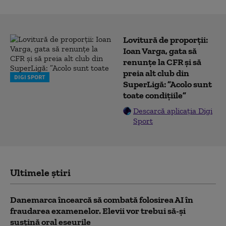
Lovitură de proporții:
Ioan Varga, gata să
renunțe la CFR și să
preia alt club din
DIGI SPORT
SuperLigă: ”Acolo sunt
toate condițiile”
Descarcă aplicația Digi
Sport
Ultimele știri
Danemarca încearcă să combată folosirea AI în
fraudarea examenelor. Elevii vor trebui să-şi
susţină oral eseurile