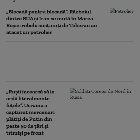
„Blocadă pentru blocadă”. Războiul
dintre SUA și Iran se mută în Marea
Roșie: rebelii susținuți de Teheran au
atacat un petrolier
Comisia Europeană încearcă
să găsească soluții pentru ca
Ungaria și Slovacia să renunțe
la petrolul rusesc
„Rușii încearcă să le
ardă literalmente
fețele”. Ucraina a
capturat mercenari
plătiți de Putin din
peste 50 de țări și
trimiși pe front