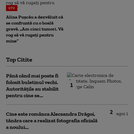
UTV
Alina Pușcău a dezvăluit că
se confruntă cu o boală
gravă. „Am cinci tumori. Vă
rog să vă rugați pentru
mine”
Top Citite
Până când mai poate fi
folosit buletinul vechi.
1
Autoritățile au stabilit
pentru cine se...
2
Cine este românca Alecsandra Drăgoi,
tânăra care a realizat fotografia oficială
a noului...