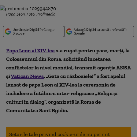
Papa Leon. Foto. Profimedia
Urmărește
Digi24
în Google
Adaugă
Digi24
ca sursă preferată în
Discover
Google
Papa Leon al XIV-lea
s-a rugat pentru pace, marţi, la
Colosseumul din Roma, solicitând încetarea
conflictelor la nivel mondial, transmit agenţia ANSA
şi
Vatican News
.
„
Gata cu războaiele!
”
a fost apelul
lansat de papa Leon al XIV-lea la ceremonia de
închidere a Întâlnirii inter-religioase
„
Religii şi
culturi în dialog
”
, organizată la Roma de
Comunitatea Sant'Egidio.
Setarile tale privind cookie-urile nu permit