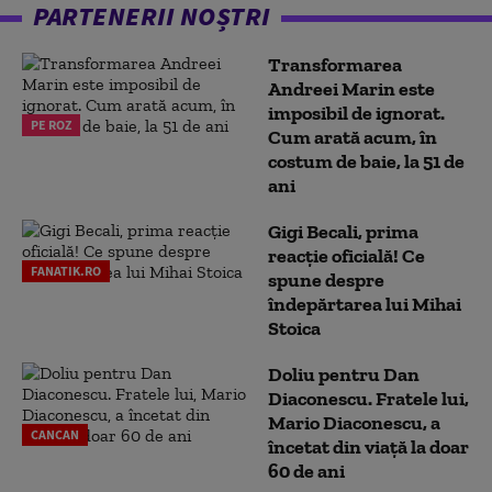
PARTENERII NOȘTRI
Transformarea
Andreei Marin este
imposibil de ignorat.
PE ROZ
Cum arată acum, în
costum de baie, la 51 de
ani
Gigi Becali, prima
reacție oficială! Ce
FANATIK.RO
spune despre
îndepărtarea lui Mihai
Stoica
Doliu pentru Dan
Diaconescu. Fratele lui,
Mario Diaconescu, a
CANCAN
încetat din viață la doar
60 de ani