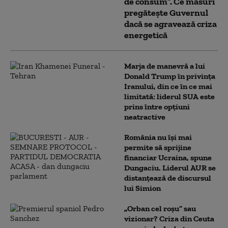
de consum”. Ce măsuri
pregătește Guvernul
dacă se agravează criza
energetică
Marja de manevră a lui
Donald Trump în privința
Iranului, din ce în ce mai
limitată: liderul SUA este
prins între opțiuni
neatractive
România nu își mai
permite să sprijine
financiar Ucraina, spune
Dungaciu. Liderul AUR se
distanțează de discursul
lui Simion
„Orban cel roșu” sau
vizionar? Criza din Ceuta