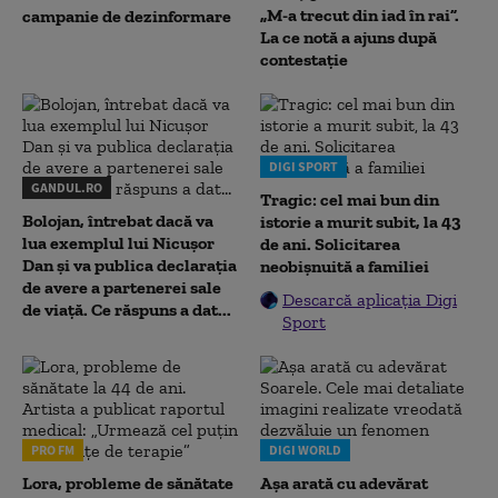
„M-a trecut din iad în rai”.
campanie de dezinformare
La ce notă a ajuns după
contestație
DIGI SPORT
GANDUL.RO
Tragic: cel mai bun din
Bolojan, întrebat dacă va
istorie a murit subit, la 43
lua exemplul lui Nicușor
de ani. Solicitarea
Dan și va publica declarația
neobișnuită a familiei
de avere a partenerei sale
Descarcă aplicația Digi
de viață. Ce răspuns a dat...
Sport
PRO FM
DIGI WORLD
Lora, probleme de sănătate
Așa arată cu adevărat