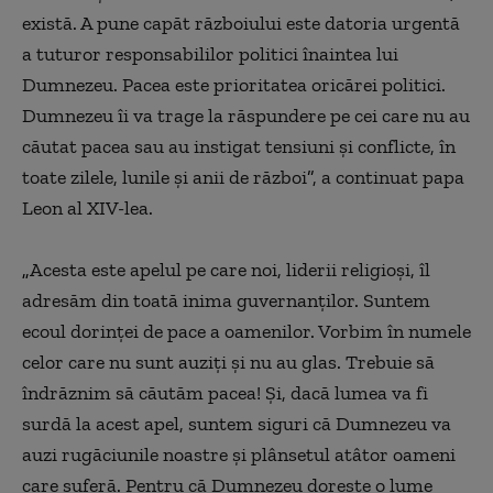
există. A pune capăt războiului este datoria urgentă
a tuturor responsabililor politici înaintea lui
Dumnezeu. Pacea este prioritatea oricărei politici.
Dumnezeu îi va trage la răspundere pe cei care nu au
căutat pacea sau au instigat tensiuni şi conflicte, în
toate zilele, lunile şi anii de război
”
, a continuat papa
Leon al XIV-lea.
„
Acesta este apelul pe care noi, liderii religioşi, îl
adresăm din toată inima guvernanţilor. Suntem
ecoul dorinţei de pace a oamenilor. Vorbim în numele
celor care nu sunt auziţi şi nu au glas. Trebuie să
îndrăznim să căutăm pacea! Şi, dacă lumea va fi
surdă la acest apel, suntem siguri că Dumnezeu va
auzi rugăciunile noastre şi plânsetul atâtor oameni
care suferă. Pentru că Dumnezeu doreşte o lume