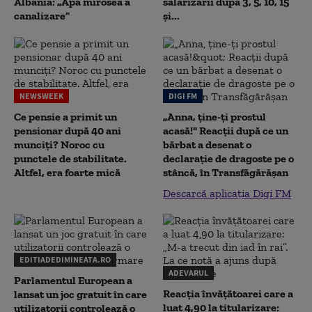
Albania: „Apa mirosea a
salarizării după 3, 5, 10, 15
canalizare”
și...
NEWSWEEK
DIGI FM
Ce pensie a primit un
„Anna, ţine-ţi prostul
pensionar după 40 ani
acasă!" Reacţii după ce un
munciți? Noroc cu
bărbat a desenat o
punctele de stabilitate.
declaraţie de dragoste pe o
Altfel, era foarte mică
stâncă, în Transfăgărăşan
Descarcă aplicația Digi FM
EDITIADEDIMINEATA.RO
ADEVARUL
Parlamentul European a
Reacția învățătoarei care a
lansat un joc gratuit în care
luat 4,90 la titularizare:
utilizatorii controlează o