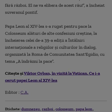
fără război. El ne va elibera de acest rău!
”
, a încheiat
suveranul pontif.
Papa Leon al XIV-lea s-a rugat pentru pace la
Colosseum alături de alte confesiuni creştine, la
încheierea celei de-a 39-a ediţii a Întâlniri
internaţionale a religiilor şi culturilor în dialog,
organizată la Roma de Comunitatea Sant'Egidio, cu
tema
„
A îndrăzni la pace
”
.
Citește și
Viktor Orban, în vizită la Vatican. Ce i-a
cerut papei Leon al XIV-lea
Editor :
C.A.
Etichete:
dumnezeu
razboi
colosseum
papa leon