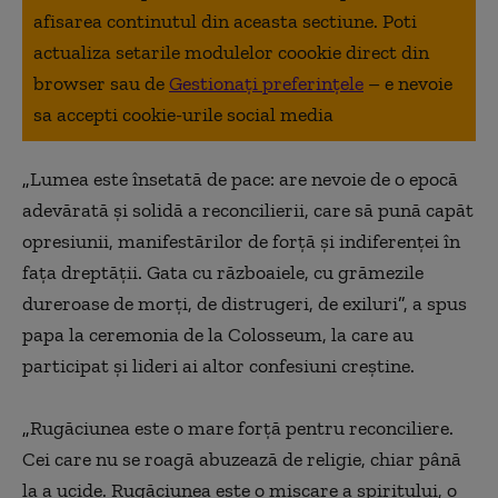
afisarea continutul din aceasta sectiune. Poti
actualiza setarile modulelor coookie direct din
browser sau de
Gestionați preferințele
– e nevoie
sa accepti cookie-urile social media
„
Lumea este însetată de pace: are nevoie de o epocă
adevărată şi solidă a reconcilierii, care să pună capăt
opresiunii, manifestărilor de forţă şi indiferenţei în
faţa dreptăţii. Gata cu războaiele, cu grămezile
dureroase de morţi, de distrugeri, de exiluri
”
, a spus
papa la ceremonia de la Colosseum, la care au
participat şi lideri ai altor confesiuni creştine.
„
Rugăciunea este o mare forţă pentru reconciliere.
Cei care nu se roagă abuzează de religie, chiar până
la a ucide. Rugăciunea este o mişcare a spiritului, o