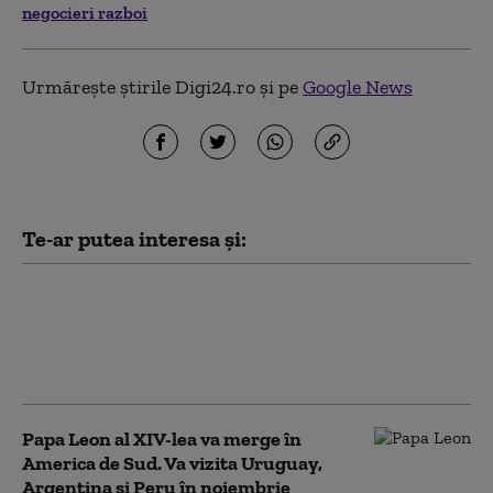
negocieri razboi
Urmărește știrile Digi24.ro și pe
Google News
Te-ar putea interesa și:
Văduva activistului Navalnîi
îndeamnă ruşii să voteze partidul
liberal Iabloko, formațiune care se
opune continuării războiului
Papa Leon al XIV-lea va merge în
America de Sud. Va vizita Uruguay,
Argentina și Peru în noiembrie