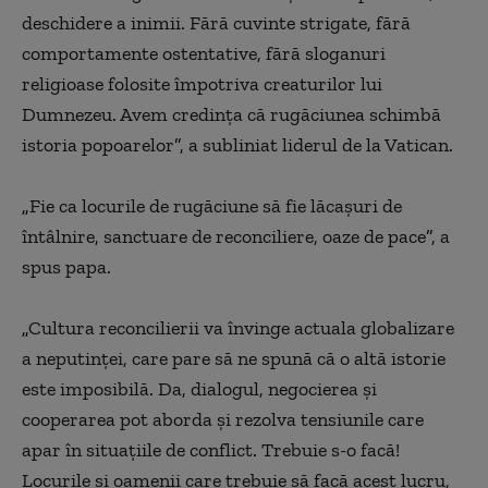
deschidere a inimii. Fără cuvinte strigate, fără
comportamente ostentative, fără sloganuri
religioase folosite împotriva creaturilor lui
Dumnezeu. Avem credinţa că rugăciunea schimbă
istoria popoarelor
”
, a subliniat liderul de la Vatican.
„
Fie ca locurile de rugăciune să fie lăcaşuri de
întâlnire, sanctuare de reconciliere, oaze de pace
”
, a
spus papa.
„
Cultura reconcilierii va învinge actuala globalizare
a neputinţei, care pare să ne spună că o altă istorie
este imposibilă. Da, dialogul, negocierea şi
cooperarea pot aborda şi rezolva tensiunile care
apar în situaţiile de conflict. Trebuie s-o facă!
Locurile şi oamenii care trebuie să facă acest lucru,