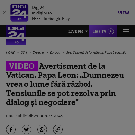
Digi24
VIEW
m.digi24.ro
FREE - In Google Play
LIVE TV
LIVE FM
HOME
Știri
Externe
Europa
Avertisment de la Vatican. Papa Leon: „Dumnezeu vrea o lume fără război. Tensiunile se pot rezolva prin dialog și negociere”
VIDEO
Avertisment de la
Vatican. Papa Leon: „Dumnezeu
vrea o lume fără război.
Tensiunile se pot rezolva prin
dialog și negociere”
Data publicării:
28.10.2025 20:45