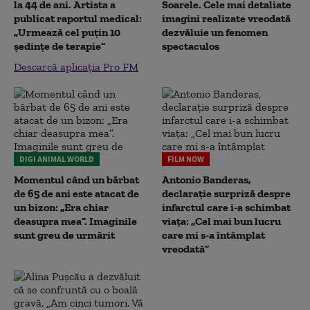
la 44 de ani. Artista a
Soarele. Cele mai detaliate
publicat raportul medical:
imagini realizate vreodată
„Urmează cel puțin 10
dezvăluie un fenomen
ședințe de terapie”
spectaculos
Descarcă aplicația Pro FM
DIGI ANIMAL WORLD
FILM NOW
Momentul când un bărbat
Antonio Banderas,
de 65 de ani este atacat de
declarație surpriză despre
un bizon: „Era chiar
infarctul care i-a schimbat
deasupra mea”. Imaginile
viața: „Cel mai bun lucru
sunt greu de urmărit
care mi s-a întâmplat
vreodată”