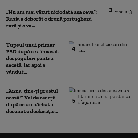
3
„Nu am mai văzut niciodată așa ceva”:
Rusia a doborât o dronă portugheză
rară și o va...
Tupeul unui primar
4
PSD după ce a încasat
despăgubiri pentru
secetă, iar apoi a
vândut...
„Anna, ţine-ţi prostul
acasă!”. Val de reacții
5
după ce un bărbat a
desenat o declarație...