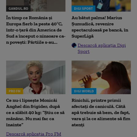
GANDUL.RO
DIGI SPORT
În timp ce România și
Au bătut palma! Marius
Europa fierb la peste 40°C,
Șumudică, revenire
într-o țară din America de
spectaculoasă pe bancă, în
Sud a început o ninsoare ca-
SuperLigă
n povești: Pârtiile s-au...
Descarcă aplicația Digi
Sport
PRO FM
DIGI WORLD
Ce nu-i lipsește Monicăi
Rinichii, printre primii
Anghel din frigider, după
afectați de caniculă. Câtă
ce a slăbit 40 kg: “Știu ce să
apă trebuie să bem, de fapt,
mănânc. Nu mai fac ca
vara și la ce alimente să fim
înainte”
atenți
Descarcă aplicația Pro FM