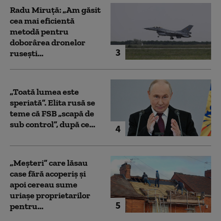
Radu Miruță: „Am găsit
cea mai eficientă
metodă pentru
doborârea dronelor
3
rusești...
„Toată lumea este
speriată”. Elita rusă se
teme că FSB „scapă de
sub control”, după ce...
4
„Meșteri” care lăsau
case fără acoperiș și
apoi cereau sume
uriașe proprietarilor
5
pentru...