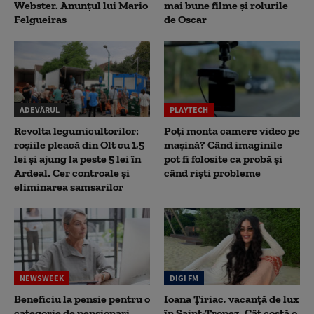
Webster. Anunțul lui Mario
mai bune filme și rolurile
Felgueiras
de Oscar
ADEVĂRUL
PLAYTECH
Revolta legumicultorilor:
Poți monta camere video pe
roșiile pleacă din Olt cu 1,5
mașină? Când imaginile
lei și ajung la peste 5 lei în
pot fi folosite ca probă și
Ardeal. Cer controale și
când riști probleme
eliminarea samsarilor
NEWSWEEK
DIGI FM
Beneficiu la pensie pentru o
Ioana Țiriac, vacanță de lux
categorie de pensionari.
în Saint-Tropez. Cât costă o