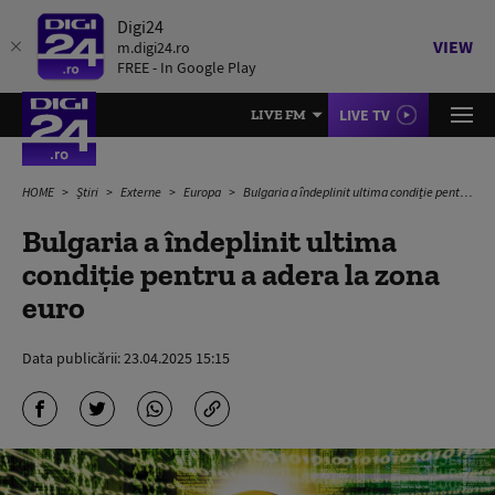
Digi24
VIEW
m.digi24.ro
FREE - In Google Play
LIVE TV
LIVE FM
HOME
Știri
Externe
Europa
Bulgaria a îndeplinit ultima condiție pentru a adera la zona euro
Bulgaria a îndeplinit ultima
condiție pentru a adera la zona
euro
Data publicării:
23.04.2025 15:15