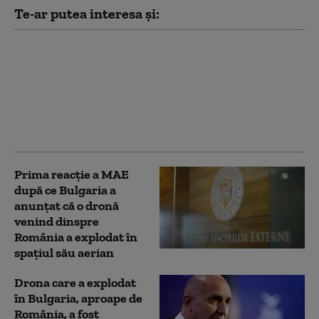
Te-ar putea interesa și:
MAE bulgar o convoacă
pe ambasadoarea
Ucrainei în legătură cu
drona prăbuşită. Ce
spune Kievul despre
incident
Prima reacție a MAE
după ce Bulgaria a
anunţat că o dronă
venind dinspre
România a explodat în
spaţiul său aerian
Drona care a explodat
în Bulgaria, aproape de
România, a fost