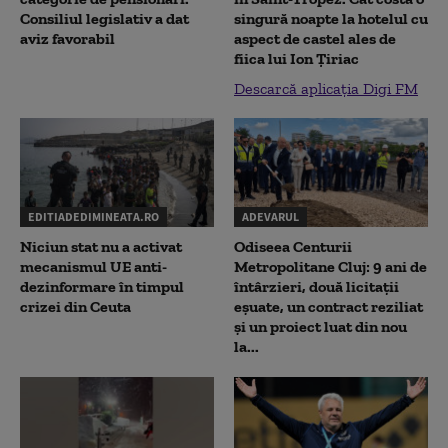
Consiliul legislativ a dat
singură noapte la hotelul cu
aviz favorabil
aspect de castel ales de
fiica lui Ion Țiriac
Descarcă aplicația Digi FM
EDITIADEDIMINEATA.RO
ADEVARUL
Niciun stat nu a activat
Odiseea Centurii
mecanismul UE anti-
Metropolitane Cluj: 9 ani de
dezinformare în timpul
întârzieri, două licitații
crizei din Ceuta
eșuate, un contract reziliat
și un proiect luat din nou
la...