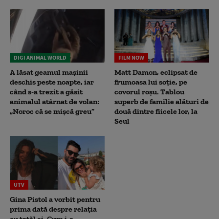
DIGI ANIMAL WORLD
FILM NOW
A lăsat geamul mașinii
Matt Damon, eclipsat de
deschis peste noapte, iar
frumoasa lui soție, pe
când s-a trezit a găsit
covorul roșu. Tablou
animalul atârnat de volan:
superb de familie alături de
„Noroc că se mișcă greu”
două dintre fiicele lor, la
Seul
UTV
Gina Pistol a vorbit pentru
prima dată despre relația
cu tatăl ei. Cum i-a