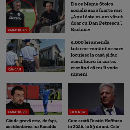
De ce Meme Stoica
socializează foarte rar:
„Anul ăsta m-am văzut
doar cu Dan Petrescu”.
Exclusiv
FANATIK.RO
4.000 lei amendă
tuturor românilor care
locuiesc la casă și fac
acest lucru în curte,
crezând că nu îi vede
CANCAN
nimeni
FANATIK.RO
FILM NOW
Cât de gravă este, de fapt,
Cum arată Dustin Hoffman
accidentarea lui Ronaldo
în 2026, la 89 de ani. Cele