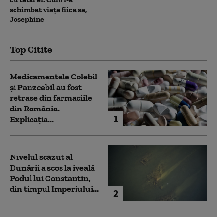
schimbat viața fiica sa,
Josephine
Top Citite
Medicamentele Colebil
și Panzcebil au fost
retrase din farmaciile
din România.
1
Explicația...
Nivelul scăzut al
Dunării a scos la iveală
Podul lui Constantin,
din timpul Imperiului...
2