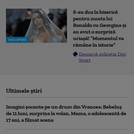
S-au dus la biserică
pentru nunta lui
Ronaldo cu Georgina și
au avut o surpriză
uriașă! ”Momentul va
DIGI SPORT
rămâne în istorie”
Descarcă aplicația Digi
Sport
Ultimele știri
Imagini șocante pe un drum din Vrancea: Bebeluș
de 11 luni, surprins la volan. Mama, o adolescentă de
17 ani, a filmat scena