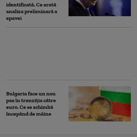
identificată. Ce arată
analiza preliminară a
epavei
Incident grav de
securitate: O dronă a
intrat din România în
Bulgaria şi a explodat
la 100 de metri de
graniţă. Reacția MApN
Bulgaria face un nou
pas în tranziţia către
euro. Ce se schimbă
începând de mâine