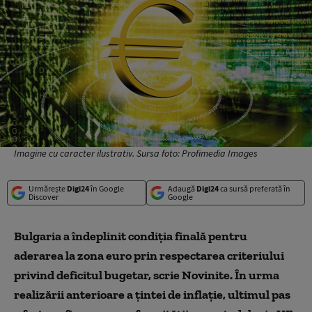
Imagine cu caracter ilustrativ. Sursa foto: Profimedia Images
Urmărește
Digi24
în Google
Adaugă
Digi24
ca sursă preferată în
Discover
Google
Bulgaria a îndeplinit condiţia finală pentru
aderarea la zona euro prin respectarea criteriului
privind deficitul bugetar, scrie Novinite. În urma
realizării anterioare a ţintei de inflaţie, ultimul pas