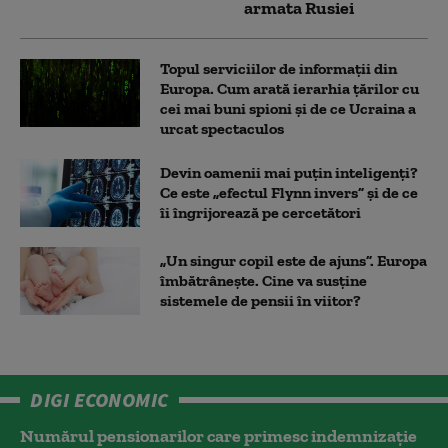
armata Rusiei
Topul serviciilor de informații din
Europa. Cum arată ierarhia țărilor cu
cei mai buni spioni și de ce Ucraina a
urcat spectaculos
Devin oamenii mai puțin inteligenți?
Ce este „efectul Flynn invers” și de ce
îi îngrijorează pe cercetători
„Un singur copil este de ajuns”. Europa
îmbătrânește. Cine va susține
sistemele de pensii în viitor?
DIGI ECONOMIC
Numărul pensionarilor care primesc indemnizaţie