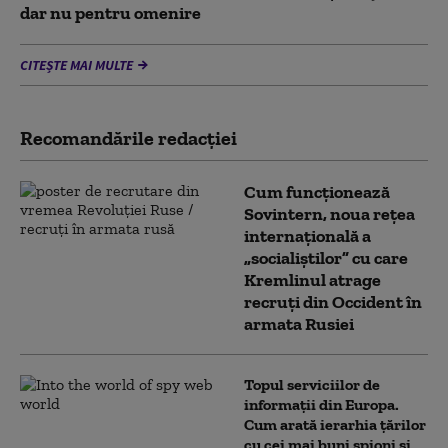
dar nu pentru omenire
CITEȘTE MAI MULTE
Recomandările redacţiei
Cum funcționează
Sovintern, noua rețea
internațională a
„socialiștilor” cu care
Kremlinul atrage
recruți din Occident în
armata Rusiei
Topul serviciilor de
informații din Europa.
Cum arată ierarhia țărilor
cu cei mai buni spioni și