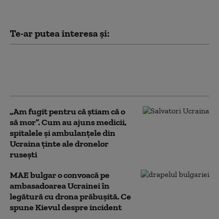
Te-ar putea interesa și:
Musk nu permite Ucrainei să utilizeze
reţeaua Starlink pentru atacuri în
Rusia. Ce le-a spus oficialilor de la Kiev
„Am fugit pentru că știam că o
să mor”. Cum au ajuns medicii,
spitalele și ambulanțele din
Ucraina ținte ale dronelor
rusești
MAE bulgar o convoacă pe
ambasadoarea Ucrainei în
legătură cu drona prăbuşită. Ce
spune Kievul despre incident