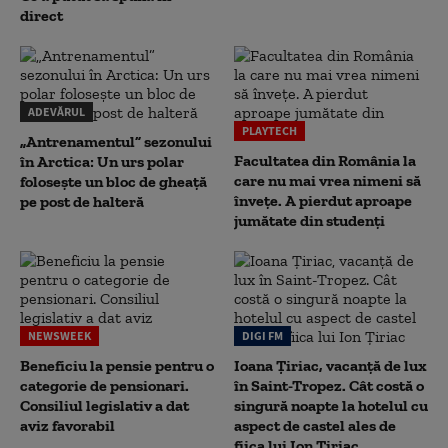
direct
ADEVĂRUL
PLAYTECH
„Antrenamentul” sezonului
Facultatea din România la
în Arctica: Un urs polar
care nu mai vrea nimeni să
folosește un bloc de gheață
înveţe. A pierdut aproape
pe post de halteră
jumătate din studenţi
NEWSWEEK
DIGI FM
Beneficiu la pensie pentru o
Ioana Țiriac, vacanță de lux
categorie de pensionari.
în Saint-Tropez. Cât costă o
Consiliul legislativ a dat
singură noapte la hotelul cu
aviz favorabil
aspect de castel ales de
fiica lui Ion Țiriac