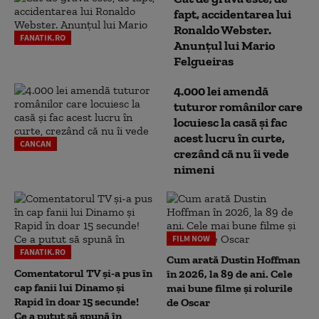
fapt, accidentarea lui
Ronaldo Webster.
FANATIK.RO
Anunțul lui Mario
Felgueiras
4.000 lei amendă
tuturor românilor care
locuiesc la casă și fac
acest lucru în curte,
CANCAN
crezând că nu îi vede
nimeni
FILM NOW
FANATIK.RO
Cum arată Dustin Hoffman
Comentatorul TV și-a pus în
în 2026, la 89 de ani. Cele
cap fanii lui Dinamo și
mai bune filme și rolurile
Rapid în doar 15 secunde!
de Oscar
Ce a putut să spună în