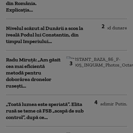
din România.
Explicația...
2
Nivelul scăzut al Dunării a scos la
iveală Podul lui Constantin, din
timpul Imperiului...
Radu Miruță: „Am găsit
3
cea mai eficientă
metodă pentru
doborârea dronelor
rusești...
4
„Toată lumea este speriată”. Elita
rusă se teme că FSB „scapă de sub
control”, după ce...