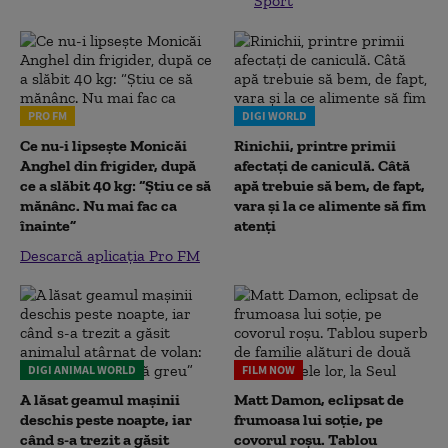
Sport
PRO FM
DIGI WORLD
Ce nu-i lipsește Monicăi
Rinichii, printre primii
Anghel din frigider, după
afectați de caniculă. Câtă
ce a slăbit 40 kg: “Știu ce să
apă trebuie să bem, de fapt,
mănânc. Nu mai fac ca
vara și la ce alimente să fim
înainte”
atenți
Descarcă aplicația Pro FM
DIGI ANIMAL WORLD
FILM NOW
A lăsat geamul mașinii
Matt Damon, eclipsat de
deschis peste noapte, iar
frumoasa lui soție, pe
când s-a trezit a găsit
covorul roșu. Tablou