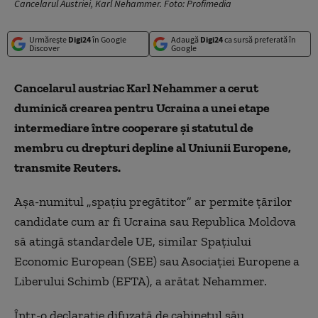
Cancelarul Austriei, Karl Nehammer. Foto: Profimedia
Urmărește
Digi24
în Google
Adaugă
Digi24
ca sursă preferată în
Discover
Google
Cancelarul austriac Karl Nehammer a cerut
duminică crearea pentru Ucraina a unei etape
intermediare între cooperare şi statutul de
membru cu drepturi depline al Uniunii Europene,
transmite Reuters.
Aşa-numitul „spaţiu pregătitor” ar permite ţărilor
candidate cum ar fi Ucraina sau Republica Moldova
să atingă standardele UE, similar Spaţiului
Economic European (SEE) sau Asociaţiei Europene a
Liberului Schimb (EFTA), a arătat Nehammer.
Într-o declaraţie difuzată de cabinetul său,