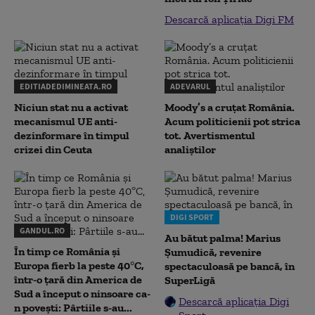
Descarcă aplicația Digi FM
EDITIADEDIMINEATA.RO
ADEVARUL
Niciun stat nu a activat
Moody’s a cruțat România.
mecanismul UE anti-
Acum politicienii pot strica
dezinformare în timpul
tot. Avertismentul
crizei din Ceuta
analiștilor
DIGI SPORT
GANDUL.RO
Au bătut palma! Marius
În timp ce România și
Șumudică, revenire
Europa fierb la peste 40°C,
spectaculoasă pe bancă, în
într-o țară din America de
SuperLigă
Sud a început o ninsoare ca-
Descarcă aplicația Digi
n povești: Pârtiile s-au...