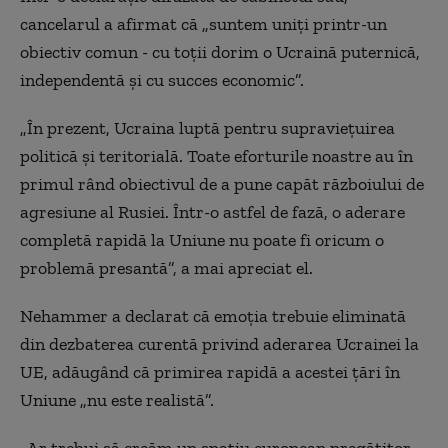
cancelarul a afirmat că „suntem uniţi printr-un
obiectiv comun - cu toţii dorim o Ucraină puternică,
independentă şi cu succes economic”.
„În prezent, Ucraina luptă pentru supravieţuirea
politică şi teritorială. Toate eforturile noastre au în
primul rând obiectivul de a pune capăt războiului de
agresiune al Rusiei. Într-o astfel de fază, o aderare
completă rapidă la Uniune nu poate fi oricum o
problemă presantă”, a mai apreciat el.
Nehammer a declarat că emoţia trebuie eliminată
din dezbaterea curentă privind aderarea Ucrainei la
UE, adăugând că primirea rapidă a acestei ţări în
Uniune „nu este realistă”.