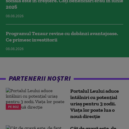
socială este în creștere. Câți beneficiari erau în iunie
2026
08.08.2026
Programul Tezaur revine cu dobânzi avantajoase.
Ce primesc investitorii
08.08.2026
PARTENERII NOȘTRI
Portalul Leului aduce
întâlniri cu potențial
uriaș pentru 3 zodii.
PE ROZ
Viața lor poate lua o
nouă direcție
Cât de gravă este, de