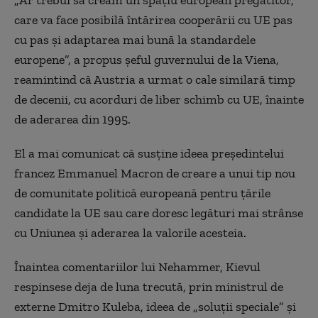
„Ar trebui să creăm un spaţiu european pregătitor,
care va face posibilă întărirea cooperării cu UE pas
cu pas şi adaptarea mai bună la standardele
europene”, a propus şeful guvernului de la Viena,
reamintind că Austria a urmat o cale similară timp
de decenii, cu acorduri de liber schimb cu UE, înainte
de aderarea din 1995.
El a mai comunicat că susţine ideea preşedintelui
francez Emmanuel Macron de creare a unui tip nou
de comunitate politică europeană pentru ţările
candidate la UE sau care doresc legături mai strânse
cu Uniunea şi aderarea la valorile acesteia.
Înaintea comentariilor lui Nehammer, Kievul
respinsese deja de luna trecută, prin ministrul de
externe Dmitro Kuleba, ideea de „soluţii speciale” şi