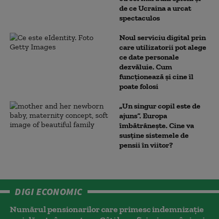
de ce Ucraina a urcat
spectaculos
Noul serviciu digital prin
care utilizatorii pot alege
ce date personale
dezvăluie. Cum
funcționează și cine îl
poate folosi
„Un singur copil este de
ajuns”. Europa
îmbătrânește. Cine va
susține sistemele de
pensii în viitor?
DIGI ECONOMIC
Numărul pensionarilor care primesc indemnizaţie