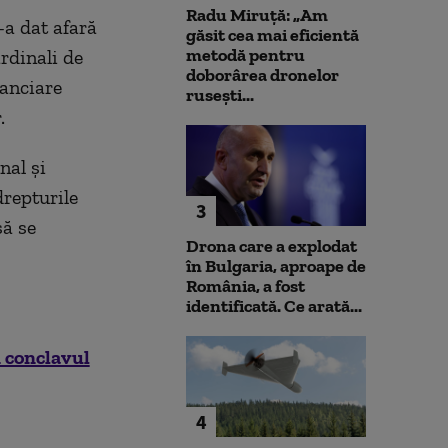
Radu Miruță: „Am
l-a dat afară
găsit cea mai eficientă
metodă pentru
ardinali de
doborârea dronelor
nanciare
rusești...
.
nal şi
drepturile
3
să se
Drona care a explodat
în Bulgaria, aproape de
România, a fost
identificată. Ce arată...
 conclavul
4