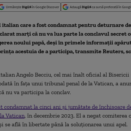
Urmărește
Digi24
în Google Discover
Adaugă
Digi24
ca sursă preferată în Googl
 italian care a fost condamnat pentru deturnare de
clarat marţi că nu va lua parte la conclavul secret 
erea noului papă, deși în primele informații apăru
orința acestuia de a participa, transmite Reuters, sc
talian Angelo Becciu, cel mai înalt oficial al Bisericii
odată în faţa unui tribunal penal de la Vatican, a anu
ă nu va participa la conclav.
st condamnat la cinci ani şi jumătate de închisoare d
 la Vatican
, în decembrie 2023. El a negat comiterea o
şi se află în libertate până la soluţionarea unui apel.