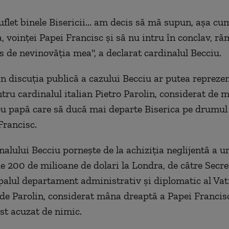
uflet binele Bisericii... am decis să mă supun, aşa c
, voinţei Papei Francisc şi să nu intru în conclav, r
s de nevinovăţia mea", a declarat cardinalul Becciu.
în discuţia publică a cazului Becciu ar putea repreze
tru cardinalul italian Pietro Parolin, considerat de m
ou papă care să ducă mai departe Biserica pe drumul
Francisc.
alului Becciu porneşte de la achiziţia neglijentă a un
de 200 de milioane de dolari la Londra, de către Secre
ipalul departament administrativ şi diplomatic al Vat
de Parolin, considerat mâna dreaptă a Papei Francisc
ost acuzat de nimic.