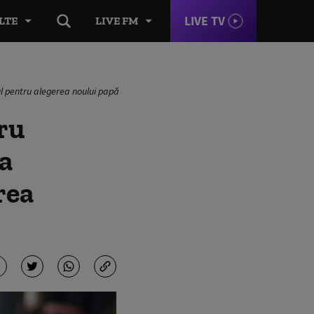
LIVE TV
LTE
LIVE FM
ul pentru alegerea noului papă
ru
a
rea