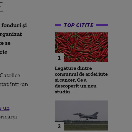
e
TOP CITITE
 fonduri şi
organizat
te se
rie
1
Legătura dintre
consumul de ardei iute
 Catolice
și cancer. Ce a
nţat într-un
descoperit un nou
studiu
e un
ricărei
2