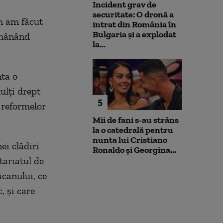
Incident grav de
securitate: O dronă a
um am făcut
intrat din România în
Bulgaria şi a explodat
ămânând
la...
nta o
ulţi drept
5
 reformelor
Mii de fani s-au strâns
la o catedrală pentru
nunta lui Cristiano
ei clădiri
Ronaldo şi Georgina...
tariatul de
icanului, ce
, şi care