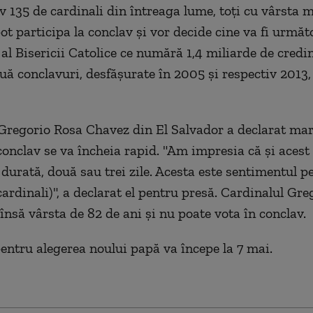
 135 de cardinali din întreaga lume, toţi cu vârsta 
ot participa la conclav şi vor decide cine va fi următ
al Bisericii Catolice ce numără 1,4 miliarde de credin
uă conclavuri, desfăşurate în 2005 şi respectiv 2013,
Gregorio Rosa Chavez din El Salvador a declarat mar
 conclav se va încheia rapid. "Am impresia că şi acest
 durată, două sau trei zile. Acesta este sentimentul pe
cardinali)", a declarat el pentru presă. Cardinalul Gr
însă vârsta de 82 de ani şi nu poate vota în conclav.
entru alegerea noului papă va începe la 7 mai.