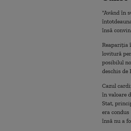
"Având în s
întotdeauna
însă convin
Reapariţia 
lovitură pen
posibilul n
deschis de 
Cazul cardin
în valoare 
Stat, princ
era condus 
însă nu a f