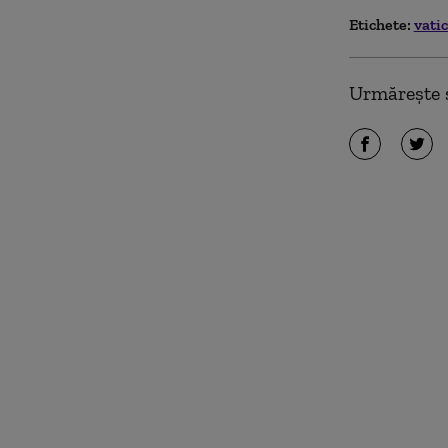
Etichete:
vati
Urmărește ș