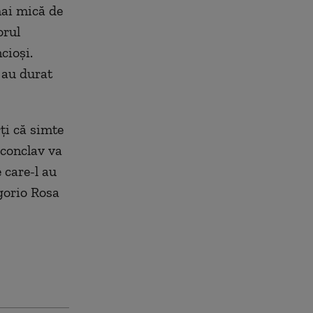
mai mică de
orul
cioşi.
 au durat
ţi că simte
 conclav va
 care-l au
egorio Rosa