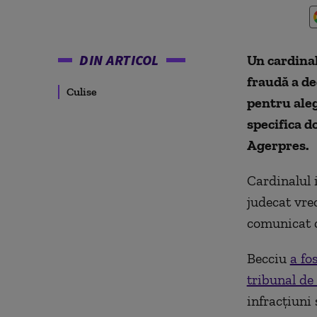
DIN ARTICOL
Un cardinal
fraudă a de
Culise
pentru aleg
specifica d
Agerpres.
Cardinalul i
judecat vre
comunicat c
Becciu
a fo
tribunal de
infracţiuni 