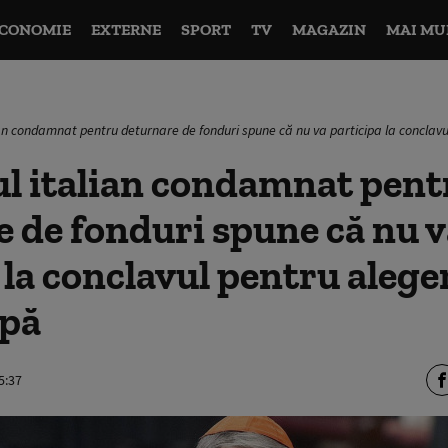
CONOMIE
EXTERNE
SPORT
TV
MAGAZIN
MAI MU
ian condamnat pentru deturnare de fonduri spune că nu va participa la conclav
ul italian condamnat pent
 de fonduri spune că nu v
 la conclavul pentru alege
apă
5:37