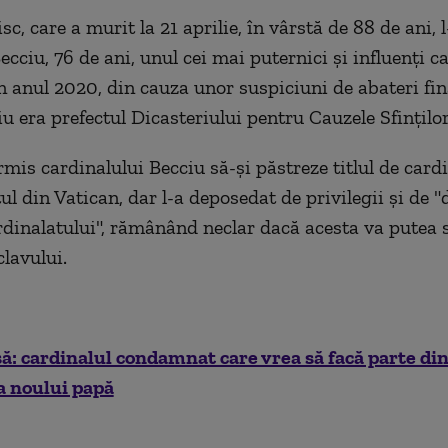
c, care a murit la 21 aprilie, în vârstă de 88 de ani, 
cciu, 76 de ani, unul cei mai puternici şi influenţi c
în anul 2020, din cauza unor suspiciuni de abateri fi
u era prefectul Dicasteriului pentru Cauzele Sfinţilor
mis cardinalului Becciu să-şi păstreze titlul de cardi
l din Vatican, dar l-a deposedat de privilegii şi de "
rdinalatului", rămânând neclar dacă acesta va putea 
clavului.
: cardinalul condamnat care vrea să facă parte din
a noului papă