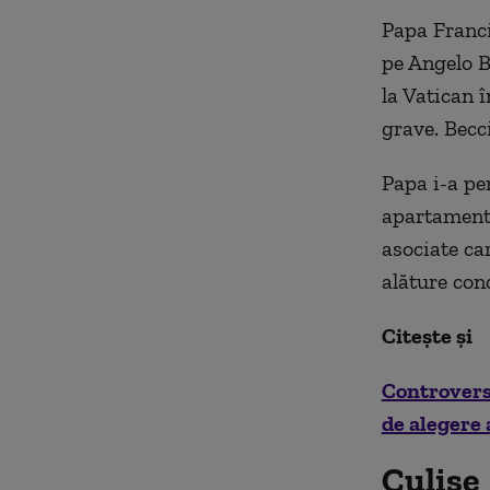
Papa Francis
pe Angelo Be
la Vatican 
grave. Becci
Papa i-a per
apartamentu
asociate ca
alăture con
Citește și
Controversă
de alegere 
Culise