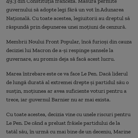
49.3 din Constituția franceză. Măsura permite
guvernului să adopte legi fără un vot în Adunarea
Națională. Cu toate acestea, legiuitorii au dreptul să
răspundă prin depunerea unei moțiuni de cenzură.
Membrii Noului Front Popular, încă furioși din cauza
deciziei lui Macron de a-și respinge șansele la
guvernare, au promis deja să facă acest lucru.
Marea întrebare este ce va face Le Pen. Dacă liderul
de lungă durată al extremei drepte și partidul său o
susțin, moțiunea ar avea suficiente voturi pentru a
trece, iar guvernul Barnier nu ar mai exista.
Cu toate acestea, decizia vine cu unele riscuri pentru
Le Pen. De când a preluat frâiele partidului de la
tatăl său, în urmă cu mai bine de un deceniu, Marine