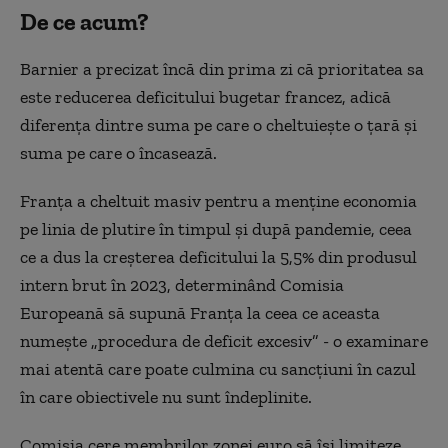
De ce acum?
Barnier a precizat încă din prima zi că prioritatea sa
este reducerea deficitului bugetar francez, adică
diferența dintre suma pe care o cheltuiește o țară și
suma pe care o încasează.
Franța a cheltuit masiv pentru a menține economia
pe linia de plutire în timpul și după pandemie, ceea
ce a dus la creșterea deficitului la 5,5% din produsul
intern brut în 2023, determinând Comisia
Europeană să supună Franța la ceea ce aceasta
numește „procedura de deficit excesiv” - o examinare
mai atentă care poate culmina cu sancțiuni în cazul
în care obiectivele nu sunt îndeplinite.
Comisia cere membrilor zonei euro să își limiteze