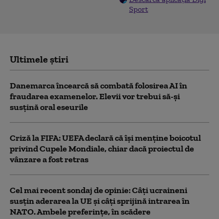
Sport
Ultimele știri
Danemarca încearcă să combată folosirea AI în
fraudarea examenelor. Elevii vor trebui să-şi
susţină oral eseurile
Criză la FIFA: UEFA declară că îşi menţine boicotul
privind Cupele Mondiale, chiar dacă proiectul de
vânzare a fost retras
Cel mai recent sondaj de opinie: Câți ucraineni
susțin aderarea la UE și câți sprijină intrarea în
NATO. Ambele preferințe, în scădere