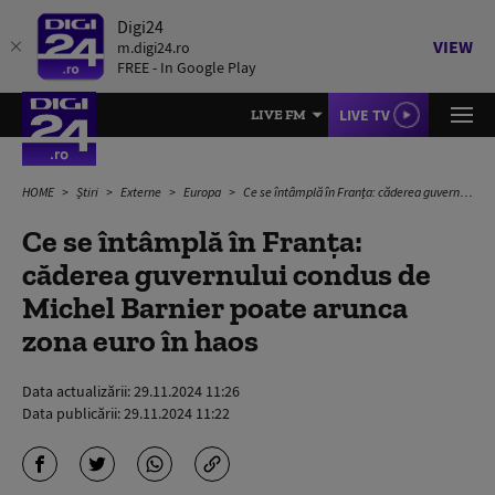
Digi24
VIEW
m.digi24.ro
FREE - In Google Play
LIVE TV
LIVE FM
HOME
Știri
Externe
Europa
Ce se întâmplă în Franța: căderea guvernului condus de Michel Barnier poate arunca zona euro în haos
Ce se întâmplă în Franța:
căderea guvernului condus de
Michel Barnier poate arunca
zona euro în haos
Data actualizării:
29.11.2024 11:26
Data publicării:
29.11.2024 11:22