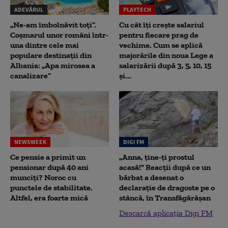
ADEVĂRUL
PLAYTECH
„Ne-am îmbolnăvit toți”.
Cu cât îți crește salariul
Coșmarul unor români într-
pentru fiecare prag de
una dintre cele mai
vechime. Cum se aplică
populare destinații din
majorările din noua Lege a
Albania: „Apa mirosea a
salarizării după 3, 5, 10, 15
canalizare”
și...
NEWSWEEK
DIGI FM
Ce pensie a primit un
„Anna, ţine-ţi prostul
pensionar după 40 ani
acasă!" Reacţii după ce un
munciți? Noroc cu
bărbat a desenat o
punctele de stabilitate.
declaraţie de dragoste pe o
Altfel, era foarte mică
stâncă, în Transfăgărăşan
Descarcă aplicația Digi FM