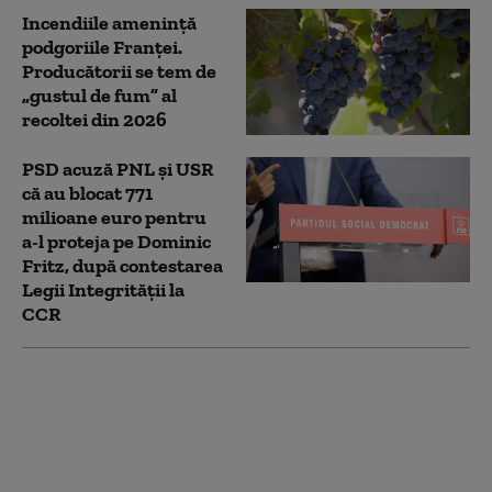
Incendiile amenință
podgoriile Franței.
Producătorii se tem de
„gustul de fum” al
recoltei din 2026
PSD acuză PNL şi USR
că au blocat 771
milioane euro pentru
a-l proteja pe Dominic
Fritz, după contestarea
Legii Integrității la
CCR
Dan Dungaciu:
Discuțiile AUR cu
partidele
parlamentare au eșuat.
Singura soluție pentru