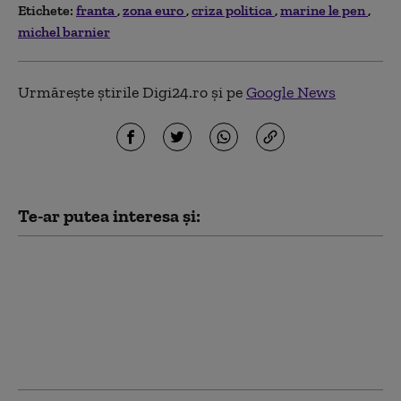
Etichete:
franta
zona euro
criza politica
marine le pen
michel barnier
Urmărește știrile Digi24.ro și pe
Google News
Te-ar putea interesa și:
Zeci de bărbați de pe
un grup online
„masculinist” vor fi
judecați în Franța
pentru instigare la ură
împotriva femeilor