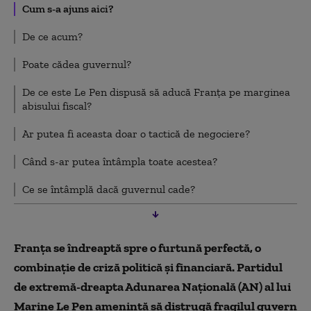
Cum s-a ajuns aici?
De ce acum?
Poate cădea guvernul?
De ce este Le Pen dispusă să aducă Franța pe marginea
abisului fiscal?
Ar putea fi aceasta doar o tactică de negociere?
Când s-ar putea întâmpla toate acestea?
Ce se întâmplă dacă guvernul cade?
De ce este Bruxelles-ul speriat?
Cum reacționează piețele?
Franța se îndreaptă spre o furtună perfectă, o
combinație de criză politică și financiară. Partidul
Care este cel mai rău scenariu pentru zona euro?
de extremă-dreapta Adunarea Națională (AN) al lui
Marine Le Pen amenință să distrugă fragilul guvern