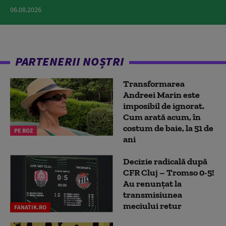
06.08.2026
PARTENERII NOȘTRI
Transformarea
Andreei Marin este
imposibil de ignorat.
Cum arată acum, în
costum de baie, la 51 de
PE ROZ
ani
Decizie radicală după
CFR Cluj – Tromso 0-5!
Au renunțat la
transmisiunea
meciului retur
FANATIK.RO