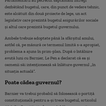
Parlamentarii au petrecut săptămâni întregi
dezbătând bugetul, care, din punct de vedere tehnic,
este alcătuit din două proiecte de lege, un act
legislativ care prezintă bugetul asigurărilor sociale
și altul care prezintă bugetul guvernului.
Ambele trebuie adoptate până la sfârșitul anului,
astfel că, pe măsură ce termenul limită s-a apropiat,
problema a ajuns în prim-plan. După o întâlnire
avută luni cu Barnier, Le Pen a declarat că ea și
oamenii săi intenționează să înlăture guvernul „în
situația actuală”.
Poate cădea guvernul?
Barnier va trebui probabil să folosească o portiță
constituțională pentru a-și trece bugetul, articolul