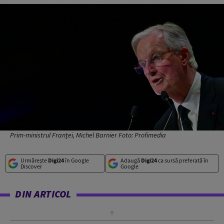
Prim-ministrul Franței, Michel Barnier Foto: Profimedia
Urmărește
Digi24
în Google
Adaugă
Digi24
ca sursă preferată în
Discover
Google
DIN ARTICOL