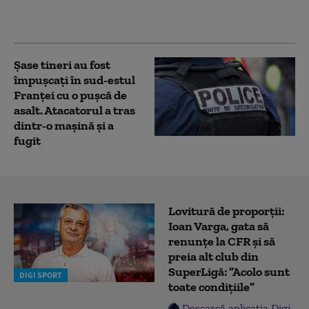
România sunt alegerile
anticipate
Şase tineri au fost
împuşcați în sud-estul
Franţei cu o pușcă de
asalt. Atacatorul a tras
dintr-o maşină și a
fugit
Lovitură de proporții:
Ioan Varga, gata să
renunțe la CFR și să
preia alt club din
SuperLigă: ”Acolo sunt
DIGI SPORT
toate condițiile”
Descarcă aplicația Digi