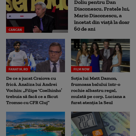
Doliu pentru Dan
Diaconescu. Fratele lui,
Mario Diaconescu, a
încetat din viață la doar
60 de ani
CANCAN
FANATIK.RO
FILM NOW
De ce a jucat Craiova cu
Soția lui Matt Damon,
frică. Analiza lui Andrei
frumoasa balului într-o
Vochin: „Filipe ‘Coelhinho’
rochie albastru regal,
trebuia să facă ce a făcut
mulată pe corp. Luciana a
Tromso cu CFR Cluj”
furat atenția la Seul