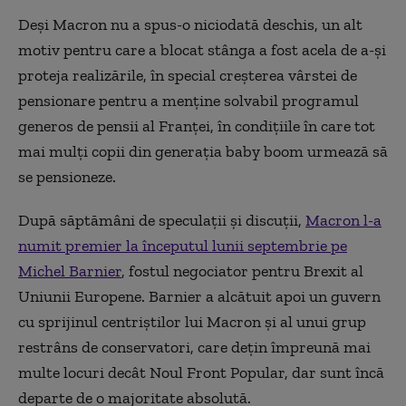
Deși Macron nu a spus-o niciodată deschis, un alt
motiv pentru care a blocat stânga a fost acela de a-și
proteja realizările, în special creșterea vârstei de
pensionare pentru a menține solvabil programul
generos de pensii al Franței, în condițiile în care tot
mai mulți copii din generația baby boom urmează să
se pensioneze.
După săptămâni de speculații și discuții,
Macron l-a
numit premier la începutul lunii septembrie pe
Michel Barnier
, fostul negociator pentru Brexit al
Uniunii Europene. Barnier a alcătuit apoi un guvern
cu sprijinul centriștilor lui Macron și al unui grup
restrâns de conservatori, care dețin împreună mai
multe locuri decât Noul Front Popular, dar sunt încă
departe de o majoritate absolută.