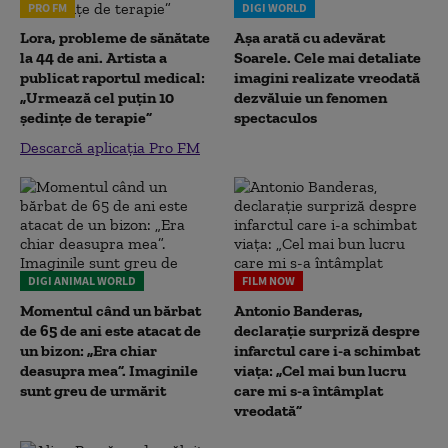
PRO FM
DIGI WORLD
Lora, probleme de sănătate
Așa arată cu adevărat
la 44 de ani. Artista a
Soarele. Cele mai detaliate
publicat raportul medical:
imagini realizate vreodată
„Urmează cel puțin 10
dezvăluie un fenomen
ședințe de terapie”
spectaculos
Descarcă aplicația Pro FM
DIGI ANIMAL WORLD
FILM NOW
Momentul când un bărbat
Antonio Banderas,
de 65 de ani este atacat de
declarație surpriză despre
un bizon: „Era chiar
infarctul care i-a schimbat
deasupra mea”. Imaginile
viața: „Cel mai bun lucru
sunt greu de urmărit
care mi s-a întâmplat
vreodată”