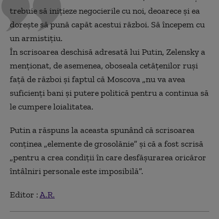
trebuie să inițieze negocierile cu noi, deoarece și ea
dorește să pună capăt acestui război. Să începem cu
un armistițiu.
În scrisoarea deschisă adresată lui Putin, Zelensky a
menționat, de asemenea, oboseala cetățenilor ruși
față de război și faptul că Moscova „nu va avea
suficienți bani și putere politică pentru a continua să
le cumpere loialitatea.
Putin a răspuns la aceasta spunând că scrisoarea
conținea „elemente de grosolănie” și că a fost scrisă
„pentru a crea condiții în care desfășurarea oricăror
întâlniri personale este imposibilă”.
Editor :
A.R.