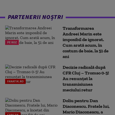
PARTENERII NOȘTRI
Transformarea
Andreei Marin este
imposibil de ignorat.
PE ROZ
Cum arată acum, în
costum de baie, la 51 de
ani
Decizie radicală după
CFR Cluj – Tromso 0-5!
Au renunțat la
FANATIK.RO
transmisiunea
meciului retur
Doliu pentru Dan
Diaconescu. Fratele lui,
Mario Diaconescu, a
CANCAN