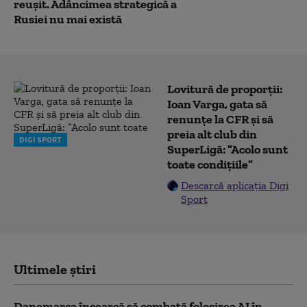
reușit. Adâncimea strategică a
Rusiei nu mai există
Lovitură de proporții:
Ioan Varga, gata să
renunțe la CFR și să
preia alt club din
DIGI SPORT
SuperLigă: ”Acolo sunt
toate condițiile”
Descarcă aplicația Digi
Sport
Ultimele știri
Danemarca încearcă să combată folosirea AI în