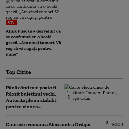
UTV
Alina Pușcău a dezvăluit că
se confruntă cu o boală
gravă. „Am cinci tumori. Vă
rog să vă rugați pentru
mine”
Top Citite
Până când mai poate fi
folosit buletinul vechi.
1
Autoritățile au stabilit
pentru cine se...
2
Cine este românca Alecsandra Drăgoi,