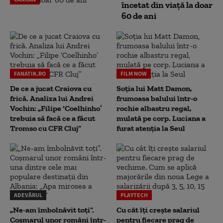
încetat din viață la doar
60 de ani
FANATIK.RO
FILM NOW
De ce a jucat Craiova cu
Soția lui Matt Damon,
frică. Analiza lui Andrei
frumoasa balului într-o
Vochin: „Filipe ‘Coelhinho’
rochie albastru regal,
trebuia să facă ce a făcut
mulată pe corp. Luciana a
Tromso cu CFR Cluj”
furat atenția la Seul
ADEVĂRUL
PLAYTECH
„Ne-am îmbolnăvit toți”.
Cu cât îți crește salariul
Coșmarul unor români într-
pentru fiecare prag de