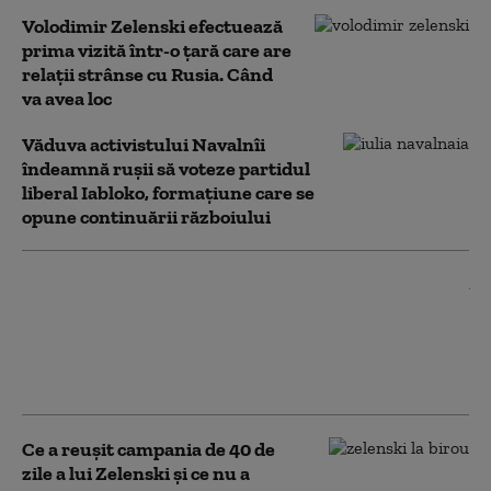
Volodimir Zelenski efectuează
prima vizită într-o țară care are
relații strânse cu Rusia. Când
va avea loc
Văduva activistului Navalnîi
îndeamnă ruşii să voteze partidul
liberal Iabloko, formațiune care se
opune continuării războiului
Ucraina este aproape să-și
dezvolte propriul scut
antirachetă. Anunțul făcut
de Zelenski în plin val de
atacuri rusești
Ce a reușit campania de 40 de
zile a lui Zelenski și ce nu a