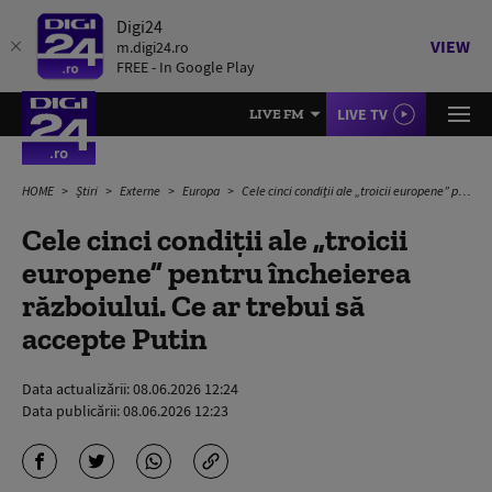
Digi24
VIEW
m.digi24.ro
FREE - In Google Play
LIVE TV
LIVE FM
HOME
Știri
Externe
Europa
Cele cinci condiții ale „troicii europene” pentru încheierea războiului. Ce ar trebui să accepte Putin
Cele cinci condiții ale „troicii
europene” pentru încheierea
războiului. Ce ar trebui să
accepte Putin
Data actualizării:
08.06.2026 12:24
Data publicării:
08.06.2026 12:23