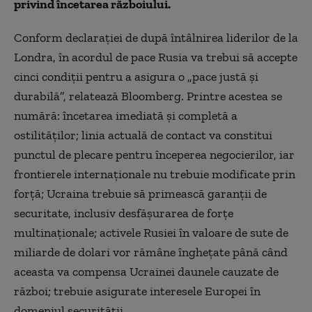
privind încetarea războiului.
Conform declarației de după întâlnirea liderilor de la
Londra, în acordul de pace Rusia va trebui să accepte
cinci condiții pentru a asigura o „pace justă și
durabilă”, relatează Bloomberg. Printre acestea se
numără: încetarea imediată și completă a
ostilităților; linia actuală de contact va constitui
punctul de plecare pentru începerea negocierilor, iar
frontierele internaționale nu trebuie modificate prin
forță; Ucraina trebuie să primească garanții de
securitate, inclusiv desfășurarea de forțe
multinaționale; activele Rusiei în valoare de sute de
miliarde de dolari vor rămâne înghețate până când
aceasta va compensa Ucrainei daunele cauzate de
război; trebuie asigurate interesele Europei în
domeniul securității.