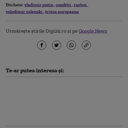
Etichete:
vladimir putin
conditii
razboi
volodimir zelenski
troica europeana
Urmărește știrile Digi24.ro și pe
Google News
Te-ar putea interesa și:
UE permite Ucrainei să
cumpere rachete Patriot
din afara Uniunii.
Fondurile pot proveni din
împrumutul de 90 de
miliarde de euro