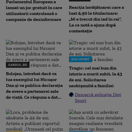
Parlamentul European a
Reacția învățătoarei care a
lansat un joc gratuit în care
luat 4,90 la titularizare:
utilizatorii controlează o
„M-a trecut din iad în rai”.
campanie de dezinformare
La ce notă a ajuns după
contestație
DIGI SPORT
GANDUL.RO
Tragic: cel mai bun din
Bolojan, întrebat dacă va
istorie a murit subit, la 43
lua exemplul lui Nicușor
de ani. Solicitarea
Dan și va publica declarația
neobișnuită a familiei
de avere a partenerei sale
Descarcă aplicația Digi
de viață. Ce răspuns a dat...
Sport