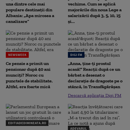
una dintre cele mai
vechime. Cum se aplică
populare destinații din
majorările din noua Lege a
Albania: „Apa mirosea a
salarizării după 3, 5, 10, 15
canalizare”
și...
NEWSWEEK
DIGI FM
Ce pensie a primit un
„Anna, ţine-ţi prostul
pensionar după 40 ani
acasă!" Reacţii după ce un
munciți? Noroc cu
bărbat a desenat o
punctele de stabilitate.
declaraţie de dragoste pe o
Altfel, era foarte mică
stâncă, în Transfăgărăşan
Descarcă aplicația Digi FM
EDITIADEDIMINEATA.RO
ADEVARUL