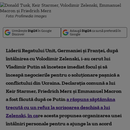
Foto: Profimedia Images
Urmărește
Digi24
în Google
Adaugă
Digi24
ca sursă preferată în
Discover
Google
Liderii Regatului Unit, Germaniei și Franței, după
întâlnirea cu Volodimir Zelenski, i-au cerut lui
Vladimir Putin să înceteze imediat focul și să
înceapă negocierile pentru o soluționare pașnică a
conflictului din Ucraina. Declarația comună a lui
Keir Starmer, Friedrich Merz și Emmanuel Macron
a fost făcută după ce Putin
a răspuns săptămâna
trecută cu un refuz la scrisoarea deschisă a lui
Zelenski, în ca
re acesta propunea organizarea unei
întâlniri personale pentru a ajunge la un acord