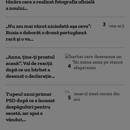
tânăra care a realizat fotografia oficială
a noului...
3
„Nu am mai văzut niciodată așa ceva”:
Rusia a doborât o dronă portugheză
rară și o va...
„Anna, ţine-ţi prostul
acasă!”. Val de reacții
4
după ce un bărbat a
desenat o declarație...
Tupeul unui primar
5
PSD după ce a încasat
despăgubiri pentru
secetă, iar apoi a
vândut...