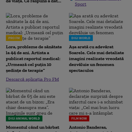
de viață. Ce răspuns a dat...
Sport
PRO FM
DIGI WORLD
Lora, probleme de sănătate
Așa arată cu adevărat
la 44 de ani. Artista a
Soarele. Cele mai detaliate
publicat raportul medical:
imagini realizate vreodată
„Urmează cel puțin 10
dezvăluie un fenomen
ședințe de terapie”
spectaculos
Descarcă aplicația Pro FM
DIGI ANIMAL WORLD
FILM NOW
Momentul când un bărbat
Antonio Banderas,