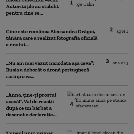
1
Autoritățile au stabilit
pentru cine se...
2
Cine este românca Alecsandra Drăgoi,
tânăra care a realizat fotografia oficială
a noului...
3
„Nu am mai văzut niciodată așa ceva”:
Rusia a doborât o dronă portugheză
rară și o va...
„Anna, ţine-ţi prostul
acasă!”. Val de reacții
4
după ce un bărbat a
desenat o declarație...
Tupeul unui primar