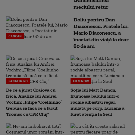
transmisiunea
meciului retur
Doliu pentru Dan
Diaconescu. Fratele lui,
Mario Diaconescu, a
CANCAN
încetat din viață la doar
60 de ani
FANATIK.RO
FILM NOW
De ce a jucat Craiova cu
Soția lui Matt Damon,
frică. Analiza lui Andrei
frumoasa balului într-o
Vochin: „Filipe ‘Coelhinho’
rochie albastru regal,
trebuia să facă ce a făcut
mulată pe corp. Luciana a
Tromso cu CFR Cluj”
furat atenția la Seul