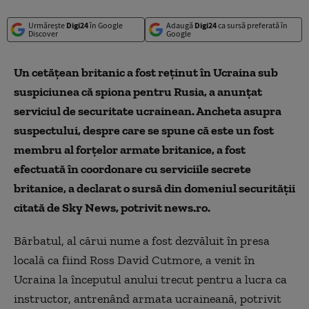
Urmărește
Digi24
în Google
Adaugă
Digi24
ca sursă preferată în
Discover
Google
Un cetăţean britanic a fost reţinut în Ucraina sub
suspiciunea că spiona pentru Rusia, a anunţat
serviciul de securitate ucrainean. Ancheta asupra
suspectului, despre care se spune că este un fost
membru al forţelor armate britanice, a fost
efectuată în coordonare cu serviciile secrete
britanice, a declarat o sursă din domeniul securităţii
citată de Sky News, potrivit news.ro.
Bărbatul, al cărui nume a fost dezvăluit în presa
locală ca fiind Ross David Cutmore, a venit în
Ucraina la începutul anului trecut pentru a lucra ca
instructor, antrenând armata ucraineană, potrivit