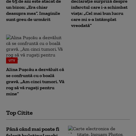
de 65 de ani este atacat de
declarație surpriză despre
un bizon: „Era chiar
infarctul care i-a schimbat
deasupra mea”. Imaginile
viața: „Cel mai bun lucru
sunt greu de urmărit
care mi s-a întâmplat
vreodată”
UTV
Alina Pușcău a dezvăluit că
se confruntă cu o boală
gravă. „Am cinci tumori. Vă
rog să vă rugați pentru
mine”
Top Citite
Până când mai poate fi
folosit buletinul vechi.