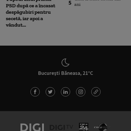
5
PSD după ce a încasat
despăgubiri pentru
secetă, iar apoi a
vândut...
București Băneasa, 21°C