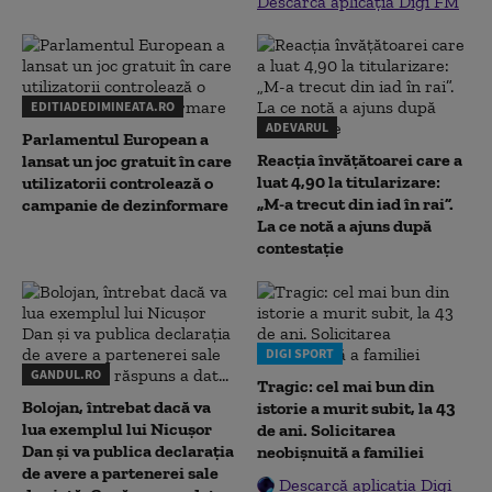
Descarcă aplicația Digi FM
EDITIADEDIMINEATA.RO
ADEVARUL
Parlamentul European a
Reacția învățătoarei care a
lansat un joc gratuit în care
luat 4,90 la titularizare:
utilizatorii controlează o
„M-a trecut din iad în rai”.
campanie de dezinformare
La ce notă a ajuns după
contestație
DIGI SPORT
GANDUL.RO
Tragic: cel mai bun din
Bolojan, întrebat dacă va
istorie a murit subit, la 43
lua exemplul lui Nicușor
de ani. Solicitarea
Dan și va publica declarația
neobișnuită a familiei
de avere a partenerei sale
Descarcă aplicația Digi