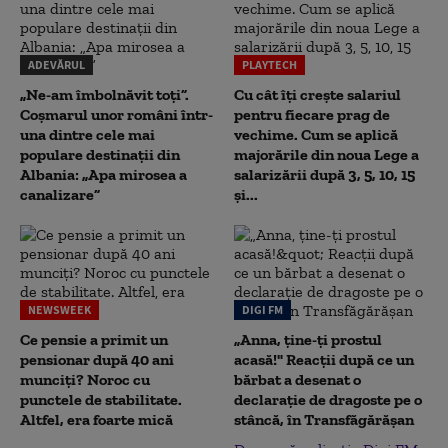
ADEVĂRUL
PLAYTECH
„Ne-am îmbolnăvit toți”.
Cu cât îți crește salariul
Coșmarul unor români într-
pentru fiecare prag de
una dintre cele mai
vechime. Cum se aplică
populare destinații din
majorările din noua Lege a
Albania: „Apa mirosea a
salarizării după 3, 5, 10, 15
canalizare”
și...
NEWSWEEK
DIGI FM
Ce pensie a primit un
„Anna, ţine-ţi prostul
pensionar după 40 ani
acasă!" Reacţii după ce un
munciți? Noroc cu
bărbat a desenat o
punctele de stabilitate.
declaraţie de dragoste pe o
Altfel, era foarte mică
stâncă, în Transfăgărăşan