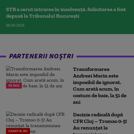
STB a cerut intrarea în insolvență. Solicitarea a fost
depusă la Tribunalul București
06.08.2026
PARTENERII NOȘTRI
Transformarea
Andreei Marin este
imposibil de ignorat.
PE ROZ
Cum arată acum, în
costum de baie, la 51 de
ani
Decizie radicală după
CFR Cluj – Tromso 0-5!
Au renunțat la
FANATIK.RO