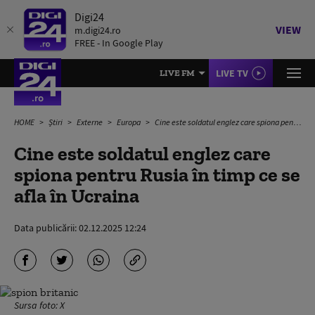
Digi24
VIEW
m.digi24.ro
FREE - In Google Play
LIVE TV
LIVE FM
HOME
Știri
Externe
Europa
Cine este soldatul englez care spiona pentru Rusia în timp ce se afla în Ucraina
Cine este soldatul englez care
spiona pentru Rusia în timp ce se
afla în Ucraina
Data publicării:
02.12.2025 12:24
Sursa foto: X