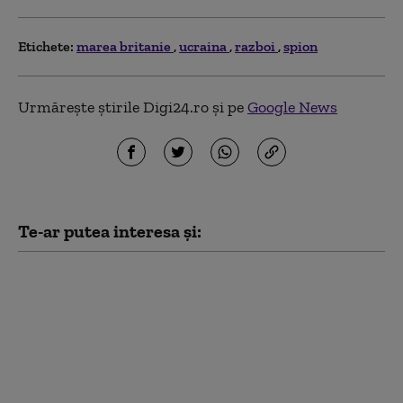
Etichete:
marea britanie
ucraina
razboi
spion
Urmărește știrile Digi24.ro și pe
Google News
Te-ar putea interesa și:
Cel mai recent sondaj
de opinie: Câți
ucraineni susțin
aderarea la UE și câți
sprijină intrarea în
NATO. Ambele
preferințe, în scădere