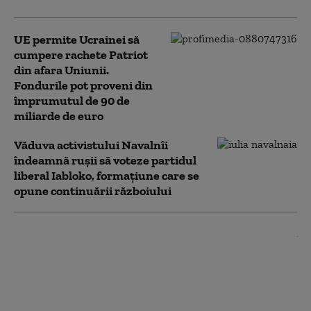
UE permite Ucrainei să
cumpere rachete Patriot
din afara Uniunii.
Fondurile pot proveni din
împrumutul de 90 de
miliarde de euro
Văduva activistului Navalnîi
îndeamnă ruşii să voteze partidul
liberal Iabloko, formațiune care se
opune continuării războiului
Ucraina este aproape să-și
dezvolte propriul scut
antirachetă. Anunțul făcut
de Zelenski în plin val de
atacuri rusești