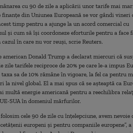
ânarea cu 90 de zile a aplicării unor tarife mai mar
e finanţe din Uniunea Europeană se vor gândi vineri
acest timp pentru a ajunge la un acord comercial cu
l şi cum să îşi coordoneze eforturile pentru a face f
cazul în care nu vor reuşi, scrie Reuters.
le american Donald Trump a declarat miercuri că su
e zile tarifele reciproce de 20% pe care le-a impus Eu
i taxa sa de 10% rămâne în vigoare, la fel ca pentru m
ări la nivel global. El a mai spus că se aşteaptă ca Eu
 multă energie americană pentru a reechilibra relaţ
 UE-SUA în domeniul mărfurilor.
 folosim cele 90 de zile cu înţelepciune, avem nevoie
cetăţenii europeni şi pentru companiile europene”, a