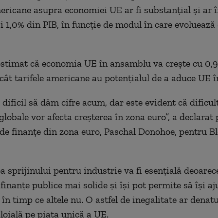
mericane asupra economiei UE ar fi substanţial şi ar
şi 1,0% din PIB, în funcţie de modul în care evoluează
stimat că economia UE în ansamblu va creşte cu 0,9
ncât tarifele americane au potenţialul de a aduce UE î
 dificil să dăm cifre acum, dar este evident că dificult
globale vor afecta creşterea în zona euro”, a declarat 
 de finanţe din zona euro, Paschal Donohoe, pentru 
 sprijinului pentru industrie va fi esenţială deoarec
inanţe publice mai solide şi îşi pot permite să îşi aj
în timp ce altele nu. O astfel de inegalitate ar denat
loială pe piaţa unică a UE.