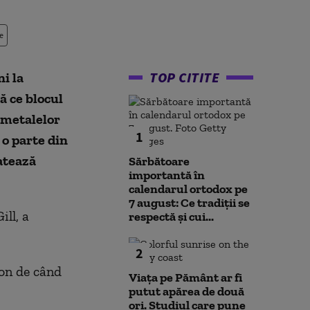
e
TOP CITITE
i la
ă ce blocul
 metalelor
1
 o parte din
atează
Sărbătoare
importantă în
calendarul ortodox pe
7 august: Ce tradiții se
ll, a
respectă și cui...
2
ton de când
Viața pe Pământ ar fi
putut apărea de două
ori. Studiul care pune