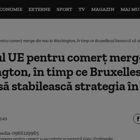
CONOMIE
EXTERNE
SPORT
TV
MAGAZIN
MAI MU
ntru comerţ merge din nou la Washington, în timp ce Bruxellesul încearcă să sta
l UE pentru comerţ merg
gton, în timp ce Bruxelle
să stabilească strategia în
6:43
ropean pentru comerț și securitate economică Foto: Profimedia