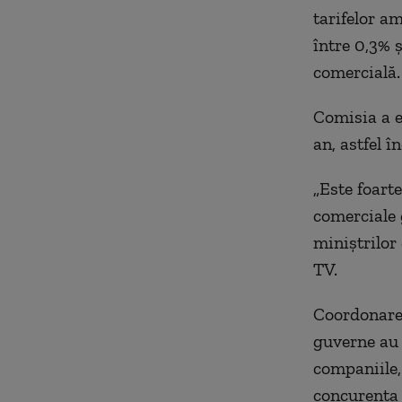
tarifelor a
între 0,3% 
comercială.
Comisia a e
an, astfel î
„Este foarte
comerciale 
miniştrilor
TV.
Coordonarea
guverne au f
companiile, 
concurenţa 