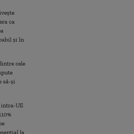
iveşte
era ca
ea
babil şi în
intre cele
spute
e să-şi
 intra-UE
 110%
pe
senţial la