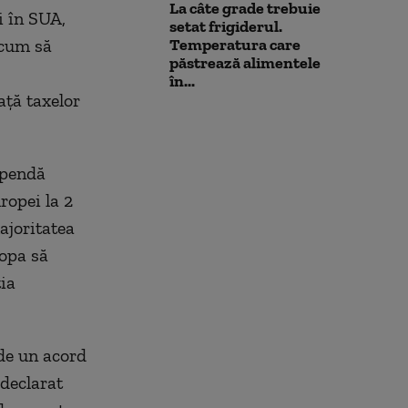
La câte grade trebuie
i în SUA,
setat frigiderul.
 cum să
Temperatura care
păstrează alimentele
în...
aţă taxelor
spendă
ropei la 2
ajoritatea
ropa să
ia
 de un acord
 declarat