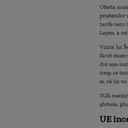
Oferta noast
prietenilor 
tarife zero
Leyen, a re
Vizita lui 
făcut mierc
din aşa-numi
timp ce tari
ei, că îşi v
SUA menţin 
globale, plu
UE înce