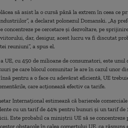
lăcea să asist la o cursă până la extrem în ceea ce pr
 industriilor”, a declarat polonezul Domanski. „Aş pref
e concentreze pe cercetare şi dezvoltare, pe sprijinir
viitorului, dar, desigur, acest lucru va fi discutat pro
ei reuniuni”, a spus el.
 a UE, cu 450 de milioane de consumatori, este unul d
uuri pe care blocul comunitar le are în cazul unor di
 însă pentru a o face cu adevărat eficientă, UE trebui
mentările, care acţionează efectiv ca tarife.
tar Internaţional estimează că barierele comerciale
lente cu un tarif de 44% pentru bunuri şi un tarif de
icii. Este probabil ca miniştrii UE să se concentreze 
cestor obstacole în calea comerţului UE, ca răspuns e