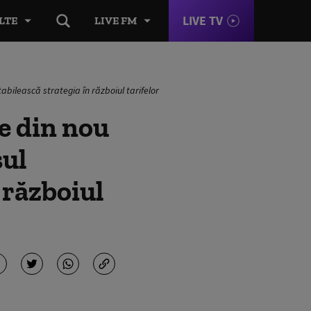
LIVE TV
LTE
LIVE FM
bilească strategia în războiul tarifelor
e din nou
sul
 războiul