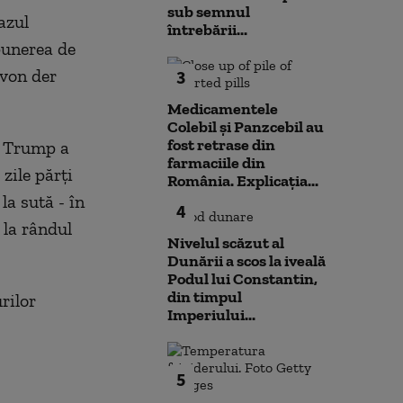
sub semnul
azul
întrebării...
opunerea de
 von der
3
Medicamentele
Colebil și Panzcebil au
fost retrase din
d Trump a
farmaciile din
zile părţi
România. Explicația...
la sută - în
4
 la rândul
Nivelul scăzut al
Dunării a scos la iveală
Podul lui Constantin,
din timpul
rilor
Imperiului...
5