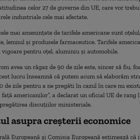
atitudinea celor 27 de guverne din UE, care vor trebui
rele industriale cele mai afectate.
 cele mai ameninţate de tarifele americane sunt oţelul
e, lemnul şi produsele farmaceutice. Tarifele americ
n vigoare pentru oţel, aluminiu şi automobile.
om avea un răgaz de 90 de zile este, sincer să fiu, foa
cest lucru înseamnă că putem acum să elaborăm stra
 de zile pentru a ne pregăti în cazul în care nu exis
 faţă americanilor”, a declarat un oficial UE de rang î
pregătirea discuţiilor ministeriale.
ul asupra creșterii economice
rală Europeană şi Comisia Europeană estimează că 