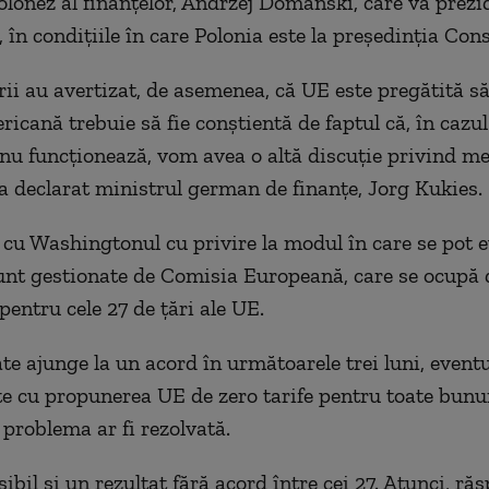
olonez al finanţelor, Andrzej Domanski, care va prezi
, în condiţiile în care Polonia este la preşedinţia Cons
rii au avertizat, de asemenea, că UE este pregătită să
icană trebuie să fie conştientă de faptul că, în cazul
 nu funcţionează, vom avea o altă discuţie privind m
, a declarat ministrul german de finanţe, Jorg Kukies.
 cu Washingtonul cu privire la modul în care se pot ev
nt gestionate de Comisia Europeană, care se ocupă d
pentru cele 27 de ţări ale UE.
te ajunge la un acord în următoarele trei luni, eventu
e cu propunerea UE de zero tarife pentru toate bunur
 problema ar fi rezolvată.
ibil şi un rezultat fără acord între cei 27. Atunci, ră