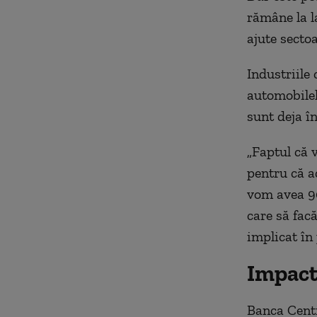
rămâne la l
ajute sectoa
Industriile
automobilel
sunt deja î
„Faptul că v
pentru că a
vom avea 90
care să facă
implicat în 
Impact
Banca Cent