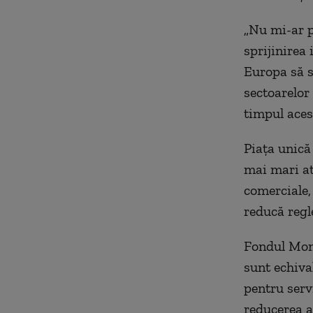
„Nu mi-ar p
sprijinirea
Europa să s
sectoarelor 
timpul acest
Piaţa unică
mai mari at
comerciale,
reducă regle
Fondul Mone
sunt echiva
pentru serv
reducerea a