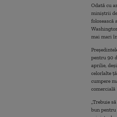
Odată cu am
miniştrii d
folosească 
Washingtonu
mai mari în 
Preşedinte
pentru 90 d
aprilie, deş
celorlalte ţ
cumpere mai
comercială
„Trebuie să
bun pentru 