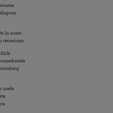
 însuma
 disputa
% în acest
n recesiune.
ăţile
preşedintele
Bloomberg
e unele
ute
ura