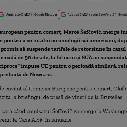
Urmărește
Digi24
în Google Discover
Adaugă
Digi24
ca sursă preferată în Googl
european pentru comerţ, Maroš Šefčovič, merge lun
pentru a se întâlni cu omologii săi americani, dup
promis să suspende tarifele de retorsiune în cazul
rioadă de 90 de zile, la fel cum şi SUA au suspendat
eciproce” impuse UE pentru o perioadă similară, rel
preluată de News.ro.
de cuvânt al Comisiei Europene pentru comerţ, Olof Gi
zita la briefingul de presă de vineri de la Bruxelles.
ia oară când comisarul Šefčovič va merge la Washing
enit la Casa Albă, în ianuarie.