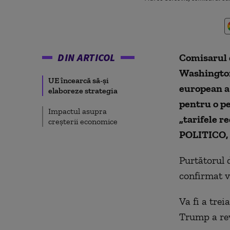
DIN ARTICOL
Comisarul 
Washington 
UE încearcă să-și
european a 
elaboreze strategia
pentru o pe
Impactul asupra
„tarifele r
creșterii economice
POLITICO, 
Purtătorul 
confirmat vi
Va fi a tre
Trump a rev