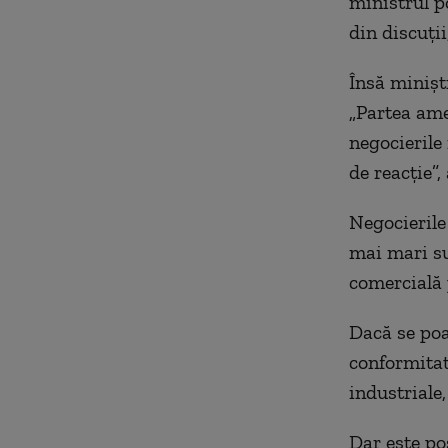
ministrul p
din discuţii
Însă minişt
„Partea amer
negocierile
de reacţie”
Negocierile
mai mari su
comercială 
Dacă se poa
conformitat
industriale,
Dar este pos