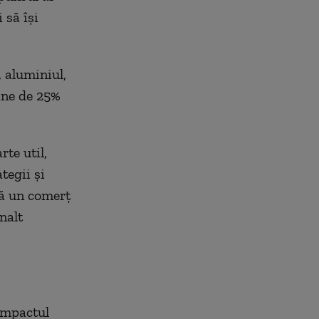
 să îşi
, aluminiul,
ane de 25%
rte util,
tegii şi
tă un comerţ
nalt
impactul