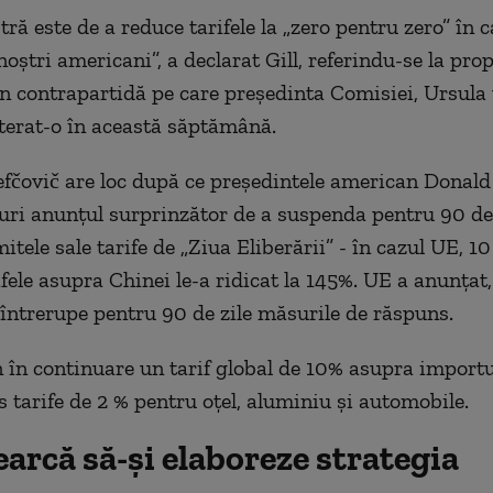
ră este de a reduce tarifele la „zero pentru zero” în c
noştri americani”, a declarat Gill, referindu-se la pr
 în contrapartidă pe care preşedinta Comisiei, Ursula
iterat-o în această săptămână.
Šefčovič are loc după ce preşedintele american Donal
uri anunţul surprinzător de a suspenda pentru 90 de 
tele sale tarife de „Ziua Eliberării” - în cazul UE, 10 
fele asupra Chinei le-a ridicat la 145%. UE a anunţat,
a întrerupe pentru 90 de zile măsurile de răspuns.
în continuare un tarif global de 10% asupra importu
s tarife de 2 % pentru oţel, aluminiu şi automobile.
arcă să-și elaboreze strategia