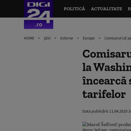
POLITICĂ
ACTUALITATE
E
HOME
Știri
Externe
Europa
Comisarul UE pe
Comisaru
la Washin
încearcă 
tarifelor
Data publicării:
11.04.2025 1
Maros Sefcovic, comisarul eu