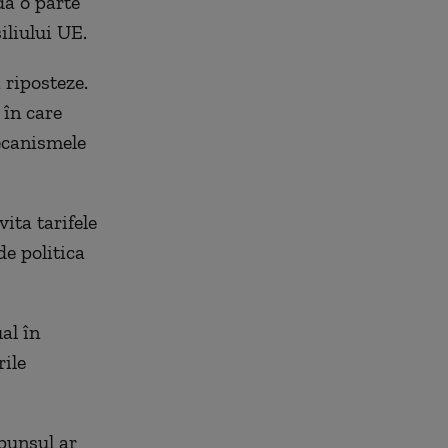
da o parte
iliului UE.
 riposteze.
 în care
ecanismele
ita tarifele
e politica
al în
ile
spunsul ar