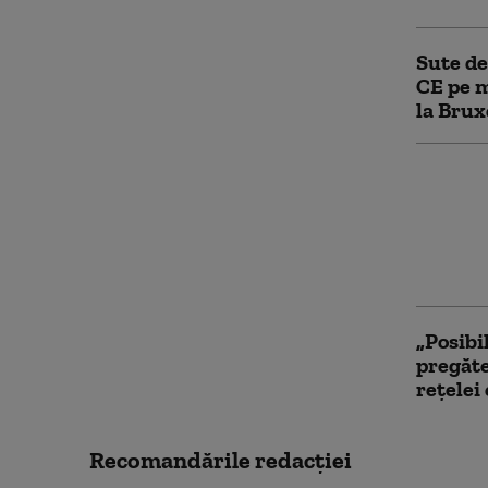
Sute de
CE pe m
la Brux
„Orban 
Criza d
dezbate
premier
în UE
„Posibi
pregăte
rețelei
Recomandările redacţiei