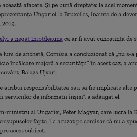
 această afacere. Şi pe bună dreptate: la acel moment
prezentanţa Ungariei la Bruxelles, înainte de a deve
 2019.
elyi a negat întotdeauna
că ar fi avut cunoştinţă de s
 luni de anchetă, Comisia a concluzionat că „nu s-a 
icio încălcare majoră a securităţii” în acest caz, a an
 cuvânt, Balazs Ujvari.
e atribui responsabilitatea sau să fie implicate alte 
i serviciilor de informaţii înşişi”, a adăugat el.
im-ministru al Ungariei, Peter Magyar, care lucra la B
esupuselor fapte, l-a acuzat pe comisar că nu a spus
pre acest subiect.