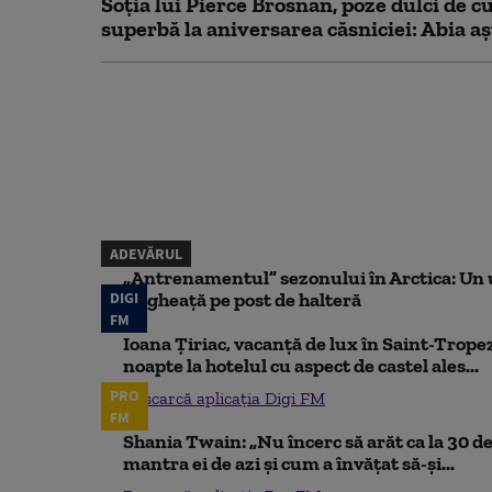
Soția lui Pierce Brosnan, poze dulci de cu
superbă la aniversarea căsniciei: Abia aș
ADEVĂRUL
„Antrenamentul” sezonului în Arctica: Un u
DIGI
de gheață pe post de halteră
FM
Ioana Țiriac, vacanță de lux în Saint-Tropez
noapte la hotelul cu aspect de castel ales...
PRO
Descarcă aplicația Digi FM
FM
Shania Twain: „Nu încerc să arăt ca la 30 de
mantra ei de azi și cum a învățat să-și...