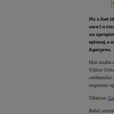
Nu a fost i
care l-a vi
un apropiat
spionaj, a 
Agerpres.
Mai multe c
Viktor Orba
cetăţenilor 
organiza op
Ulterior,
Co
Rolul comis