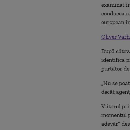
examinat în
conducea re
european în
Oliver Varh
După câteva
identifica n
purtător de
„
Nu se poat
decât agenţi
Viitorul pr
momentul pr
adevăr” des