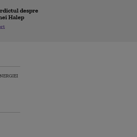
erdictul despre
nei Halep
ort