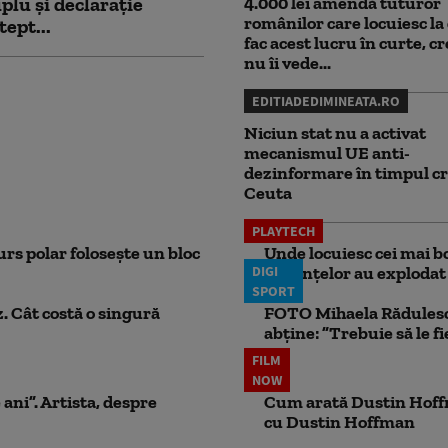
plu și declarație
4.000 lei amendă tuturor
românilor care locuiesc la 
tept...
fac acest lucru în curte, c
nu îi vede...
EDITIADEDIMINEATA.RO
Niciun stat nu a activat
mecanismul UE anti-
dezinformare în timpul cr
Ceuta
PLAYTECH
rs polar folosește un bloc
Unde locuiesc cei mai b
DIGI
locuințelor au explodat
SPORT
. Cât costă o singură
FOTO Mihaela Rădulescu 
abține: ”Trebuie să le fi
FILM
NOW
 ani”. Artista, despre
Cum arată Dustin Hoffma
cu Dustin Hoffman