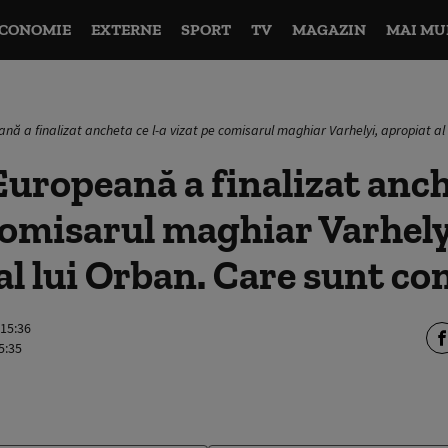
CONOMIE
EXTERNE
SPORT
TV
MAGAZIN
MAI MU
ă a finalizat ancheta ce l-a vizat pe comisarul maghiar Varhelyi, apropiat al 
uropeană a finalizat anche
comisarul maghiar Varhely
al lui Orban. Care sunt con
 15:36
5:35