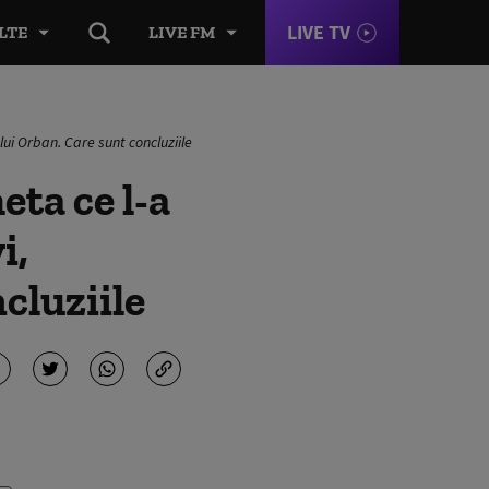
LIVE TV
LTE
LIVE FM
lui Orban. Care sunt concluziile
ta ce l-a
i,
cluziile