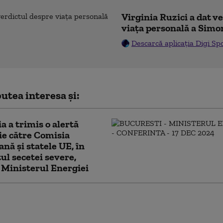
Virginia Ruzici a dat v
viața personală a Simo
Descarcă aplicația Digi Sp
utea interesa și:
 a trimis o alertă
e către Comisia
nă și statele UE, în
ul secetei severe,
Ministerul Energiei
 crucială în Ungaria, sâmbătă: partidul
ecide pe cine nominalizează pentru funcția
edinte, anunță Peter Magyar