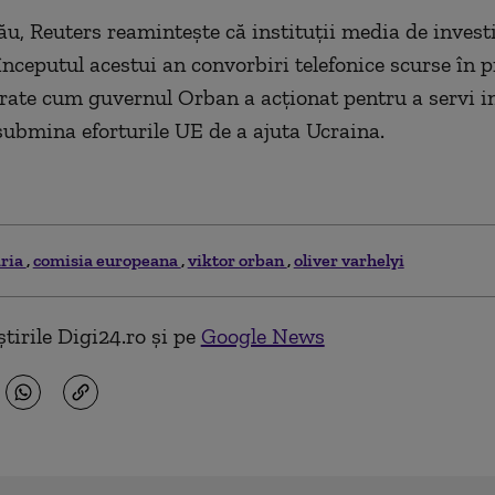
ău, Reuters reaminteşte că instituţii media de invest
începutul acestui an convorbiri telefonice scurse în p
rate cum guvernul Orban a acţionat pentru a servi in
 submina eforturile UE de a ajuta Ucraina.
ria
comisia europeana
viktor orban
oliver varhelyi
tirile Digi24.ro și pe
Google News