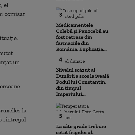
, el
ni comisar
3
Medicamentele
Colebil și Panzcebil au
fost retrase din
ituaţie.
farmaciile din
România. Explicația...
putut
4
unţat un
Nivelul scăzut al
Dunării a scos la iveală
Podul lui Constantin,
persoane
din timpul
Imperiului...
ruxelles la
5
 „întregul
La câte grade trebuie
setat frigiderul.