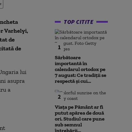
e
TOP CITITE
 ancheta
r Varhelyi,
tat de
1
citat
ă de
Sărbătoare
importantă în
calendarul ortodox pe
Ungaria lui
7 august: Ce tradiții se
uni asupra
respectă și cui...
tru a
2
Viața pe Pământ ar fi
putut apărea de două
ori. Studiul care pune
sub semnul
nt
întrebării...