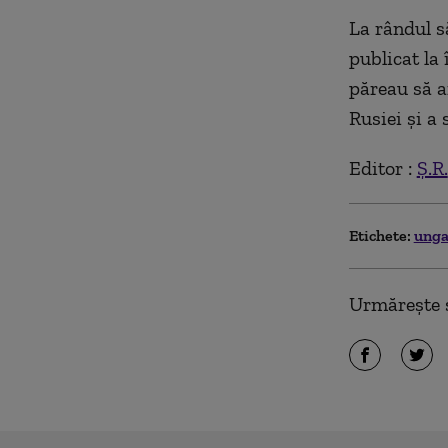
La rândul s
publicat la 
păreau să a
Rusiei şi a
Editor :
Ș.R.
Etichete:
unga
Urmărește ș