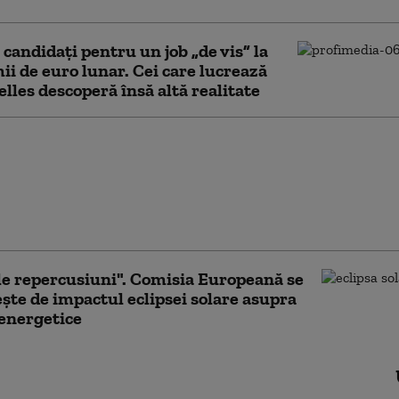
 candidați pentru un job „de vis” la
ii de euro lunar. Cei care lucrează
elles descoperă însă altă realitate
cel roșu” sau vizionar?
in Ceuta reaprinde
rea despre rolul
ului spaniol Pedro Sanchez
le repercusiuni". Comisia Europeană se
ște de impactul eclipsei solare asupra
 energetice