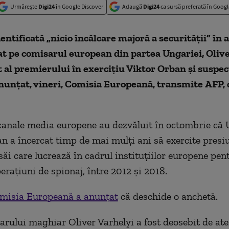
Urmărește
Digi24
în Google Discover
Adaugă
Digi24
ca sursă preferată în Googl
dentificată „nicio încălcare majoră a securităţii” în
zat pe comisarul european din partea Ungariei, Olive
 al premierului în exerciţiu Viktor Orban şi suspec
anunţat, vineri, Comisia Europeană,
transmite
AFP,
anale media europene au dezvăluit în octombrie că 
n a încercat timp de mai mulţi ani să exercite presi
săi care lucrează în cadrul instituţiilor europene pen
eraţiuni de spionaj, între 2012 şi 2018.
misia Europeană a anunţat
că deschide o anchetă.
arului maghiar Oliver Varhelyi a fost deosebit de ate