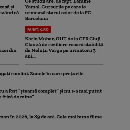
Ce studii are, de fapt, Lamine
casă și
Yamal. Cursurile pe care le
rezând că
urmează starul celor de la FC
Barcelona
FANATIK.RO
Karlo Muhar, OUT de la CFR Cluj!
Clauză de reziliere record stabilită
izei din
de Neluțu Varga pe următorii 3
ani...
ogați români. Zonele în care prețurile
a fost ”ștearsă complet” și nu s-a mai putut
e frică de mine”
n în 2026, la 89 de ani. Cele mai bune filme