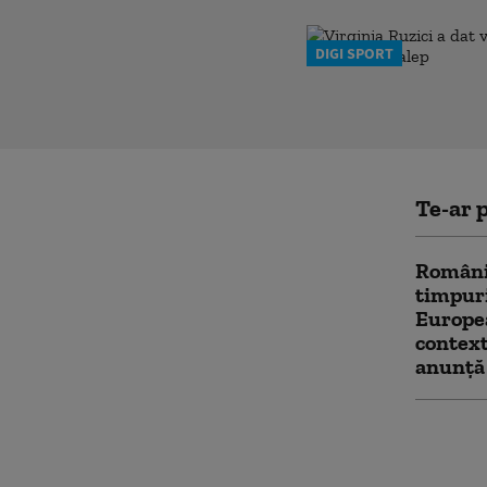
DIGI SPORT
Te-ar p
România
timpuri
Europea
context
anunță 
Decizie
Tisza d
de preș