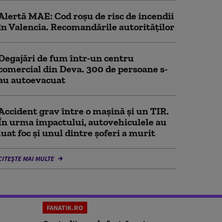
Alertă MAE: Cod roșu de risc de incendii
în Valencia. Recomandările autorităților
Degajări de fum într-un centru
comercial din Deva. 300 de persoane s-
au autoevacuat
Accident grav între o mașină și un TIR.
În urma impactului, autovehiculele au
luat foc și unul dintre șoferi a murit
CITEȘTE MAI MULTE
FANATIK.RO