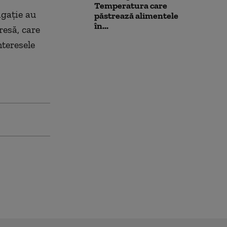
Temperatura care
igaţie au
păstrează alimentele
în...
resă, care
teresele