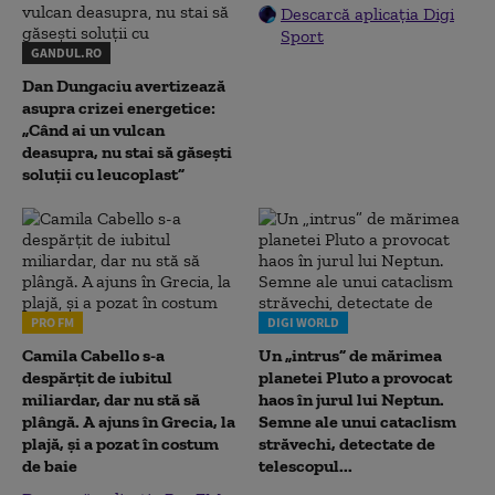
Descarcă aplicația Digi
Sport
GANDUL.RO
Dan Dungaciu avertizează
asupra crizei energetice:
„Când ai un vulcan
deasupra, nu stai să găsești
soluții cu leucoplast”
PRO FM
DIGI WORLD
Camila Cabello s-a
Un „intrus” de mărimea
despărțit de iubitul
planetei Pluto a provocat
miliardar, dar nu stă să
haos în jurul lui Neptun.
plângă. A ajuns în Grecia, la
Semne ale unui cataclism
plajă, și a pozat în costum
străvechi, detectate de
de baie
telescopul...