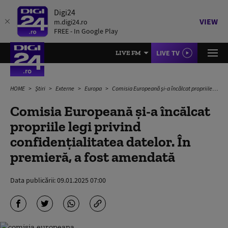
Digi24
VIEW
m.digi24.ro
FREE - In Google Play
LIVE TV
LIVE FM
HOME
Știri
Externe
Europa
Comisia Europeană și-a încălcat propriile legi privind confidențialitatea datelor. În premieră, a fost amendată
Comisia Europeană și-a încălcat
propriile legi privind
confidențialitatea datelor. În
premieră, a fost amendată
Data publicării:
09.01.2025 07:00