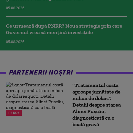
05.08.2026
Ce urmează după PNRR? Noua strategie prin care
Guvernul vrea să mențină investițiile
05.08.2026
PARTENERII NOȘTRI
"Tratamentul costă
aproape jumătate de
milion de dolari".
Detalii despre starea
Alinei Pușcău,
PE ROZ
diagnosticată cu o
boală gravă