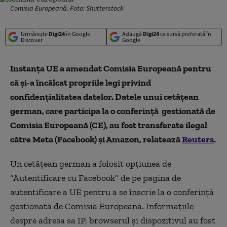
Comisia Europeană. Foto: Shutterstock
Urmărește
Digi24
în Google
Adaugă
Digi24
ca sursă preferată în
Discover
Google
Instanța UE a amendat Comisia Europeană pentru
că și-a încălcat propriile legi privind
confidențialitatea datelor. Datele unui cetățean
german, care participa la o conferință gestionată de
Comisia Europeană (CE), au fost transferate ilegal
către Meta (Facebook) și Amazon, relatează
Reuters
.
Un cetățean german a folosit opțiunea de
“Autentificare cu Facebook” de pe pagina de
autentificare a UE pentru a se înscrie la o conferință
gestionată de Comisia Europeană. Informațiile
despre adresa sa IP, browserul și dispozitivul au fost