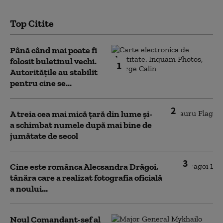
Top Citite
Până când mai poate fi
folosit buletinul vechi.
1
Autoritățile au stabilit
pentru cine se...
2
A treia cea mai mică țară din lume și-
a schimbat numele după mai bine de
jumătate de secol
3
Cine este românca Alecsandra Drăgoi,
tânăra care a realizat fotografia oficială
a noului...
Noul Comandant-șef al