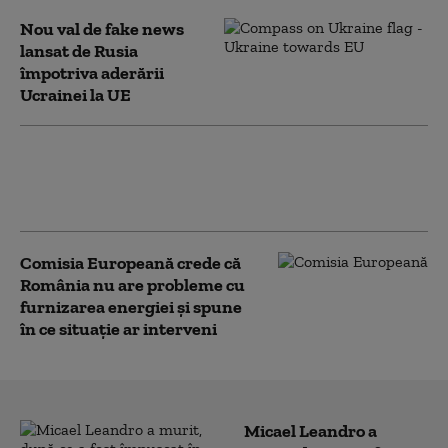
Nou val de fake news
lansat de Rusia
împotriva aderării
Ucrainei la UE
Călin Georgescu critică ideea
adoptării monedei euro, după
anunțul lui Nicușor Dan
Comisia Europeană crede că
România nu are probleme cu
furnizarea energiei și spune
în ce situație ar interveni
Micael Leandro a