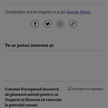
Urmărește știrile Digi24.ro și pe
Google News
Te-ar putea interesa și:
UE folosește 1,4 miliarde de
euro din active rusești
imobilizate pentru sprijinirea
Ucrainei
Comisia Europeană încearcă
să găsească soluții pentru ca
Ungaria și Slovacia să renunțe
la petrolul rusesc