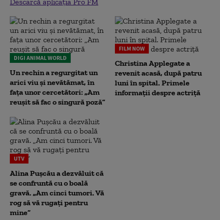
Descarcă aplicația Pro FM
FILM NOW
DIGI ANIMAL WORLD
Christina Applegate a
Un rechin a regurgitat un
revenit acasă, după patru
arici viu și nevătămat, în
luni în spital. Primele
fața unor cercetători: „Am
informații despre actriță
reușit să fac o singură poză”
UTV
Alina Pușcău a dezvăluit că
se confruntă cu o boală
gravă. „Am cinci tumori. Vă
rog să vă rugați pentru
mine”