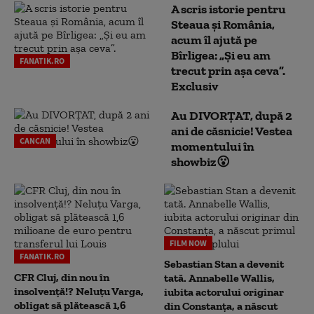
A scris istorie pentru
Steaua și România,
acum îl ajută pe
Bîrligea: „Și eu am
FANATIK.RO
trecut prin așa ceva”.
Exclusiv
Au DIVORȚAT, după 2
ani de căsnicie! Vestea
CANCAN
momentului în
showbiz😮
FILM NOW
FANATIK.RO
Sebastian Stan a devenit
CFR Cluj, din nou în
tată. Annabelle Wallis,
insolvență!? Neluțu Varga,
iubita actorului originar
obligat să plătească 1,6
din Constanța, a născut