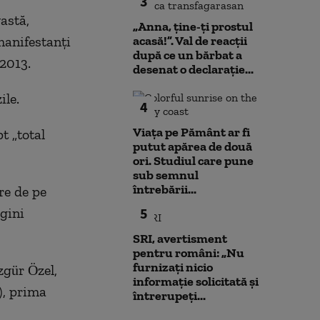
3
astă,
„Anna, ţine-ţi prostul
manifestanţi
acasă!”. Val de reacții
după ce un bărbat a
 2013.
desenat o declarație...
ile.
4
Viața pe Pământ ar fi
t „total
putut apărea de două
ori. Studiul care pune
sub semnul
întrebării...
re de pe
agini
5
SRI, avertisment
pentru români: „Nu
furnizați nicio
zgür Özel,
informație solicitată și
), prima
întrerupeți...