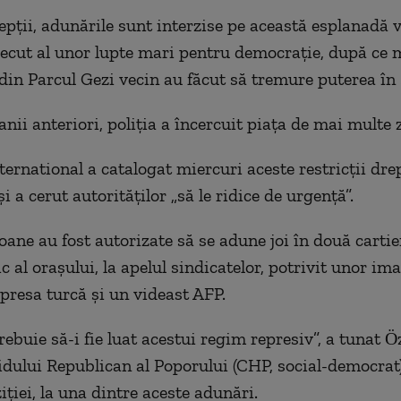
epţii, adunările sunt interzise pe această esplanadă v
trecut al unor lupte mari pentru democraţie, după ce 
 din Parcul Gezi vecin au făcut să tremure puterea în
 anii anteriori, poliţia a încercuit piaţa de mai multe z
ernational a catalogat miercuri aceste restricţii drep
şi a cerut autorităţilor „să le ridice de urgenţă”.
oane au fost autorizate să se adune joi în două cartie
c al oraşului, la apelul sindicatelor, potrivit unor im
 presa turcă şi un videast AFP.
ebuie să-i fie luat acestui regim represiv”, a tunat Ö
tidului Republican al Poporului (CHP, social-democrat
iţiei, la una dintre aceste adunări.