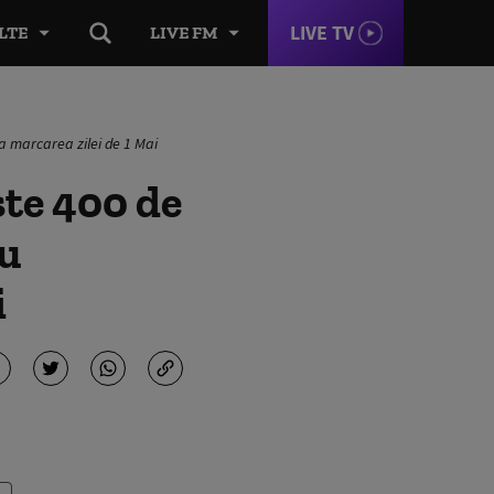
LIVE TV
LTE
LIVE FM
la marcarea zilei de 1 Mai
ste 400 de
au
i