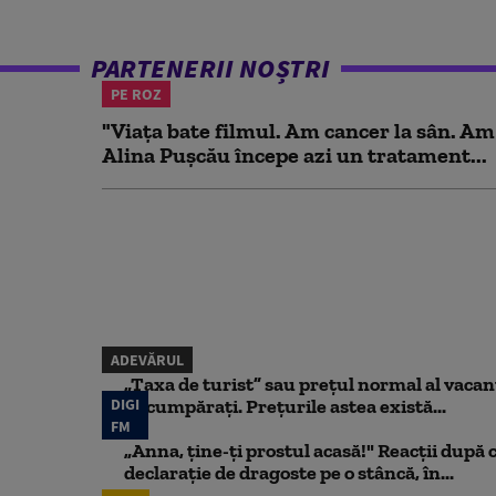
PARTENERII NOȘTRI
PE ROZ
"Viața bate filmul. Am cancer la sân. Am
Alina Pușcău începe azi un tratament...
ADEVĂRUL
„Taxa de turist” sau prețul normal al vaca
DIGI
să cumpărați. Prețurile astea există...
FM
„Anna, ţine-ţi prostul acasă!" Reacţii după 
declaraţie de dragoste pe o stâncă, în...