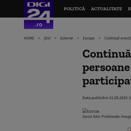
POLITICĂ
ACTUALITATE
E
HOME
Știri
Externe
Europa
Continuă arestăr
Continuă 
persoane 
participa
Data publicării:
01.05.2025 1
Sursa foto: Profimedia Imag