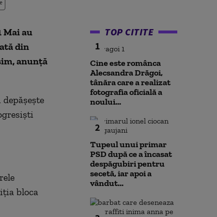
e
TOP CITITE
1 Mai au
1
zată din
sim, anunţă
Cine este românca
Alecsandra Drăgoi,
tânăra care a realizat
fotografia oficială a
ă depăşeşte
noului...
ogresişti
2
Tupeul unui primar
PSD după ce a încasat
despăgubiri pentru
secetă, iar apoi a
rele
vândut...
iţia bloca