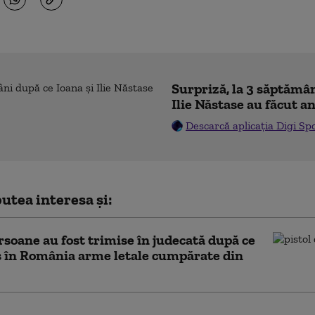
Surpriză, la 3 săptămân
Ilie Năstase au făcut a
Descarcă aplicația Digi Sp
utea interesa și:
rsoane au fost trimise în judecată după ce
 în România arme letale cumpărate din
 cea mai mică țară din lume și-a schimbat