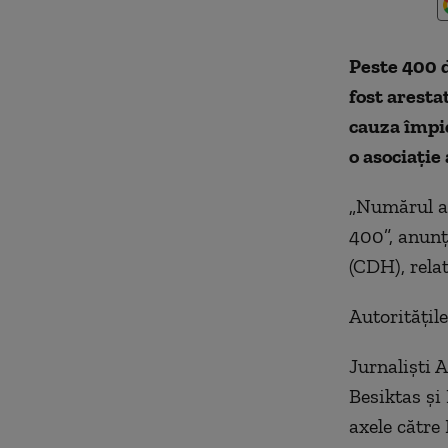
Peste 400 d
fost aresta
cauza împi
o asociaţie 
„Numărul ar
400”, anunţ
(CDH), rela
Autorităţile
Jurnalişti A
Besiktas şi
axele către