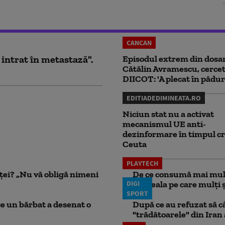
CANCAN
 intrat în metastază".
Episodul extrem din dosar
Cătălin Avramescu, cercet
DIICOT: 'A plecat în pădur
EDITIADEDIMINEATA.RO
Niciun stat nu a activat
mecanismul UE anti-
dezinformare în timpul cr
Ceuta
PLAYTECH
nței? „Nu vă obligă nimeni
De ce consumă mai mult
DIGI
Greșeala pe care mulți șo
SPORT
ce un bărbat a desenat o
După ce au refuzat să câ
"trădătoarele" din Iran