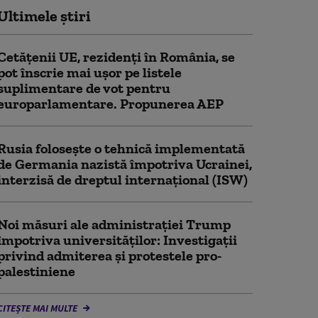
Ultimele știri
Cetățenii UE, rezidenți în România, se
pot înscrie mai ușor pe listele
suplimentare de vot pentru
europarlamentare. Propunerea AEP
Rusia folosește o tehnică implementată
de Germania nazistă împotriva Ucrainei,
interzisă de dreptul internațional (ISW)
Noi măsuri ale administrației Trump
împotriva universităților: Investigații
privind admiterea și protestele pro-
palestiniene
CITEȘTE MAI MULTE