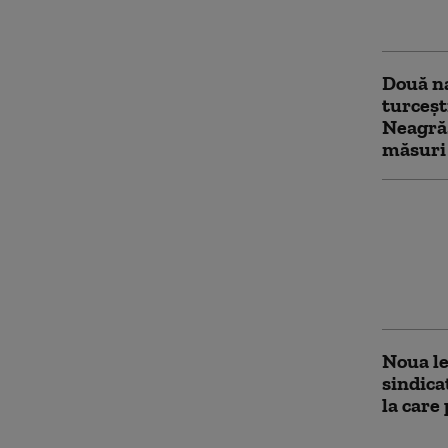
numele 
Două na
turceșt
Neagră.
măsuri
Kaan, a
generaț
face un
înlocui
pistă
Noua le
sindica
la care