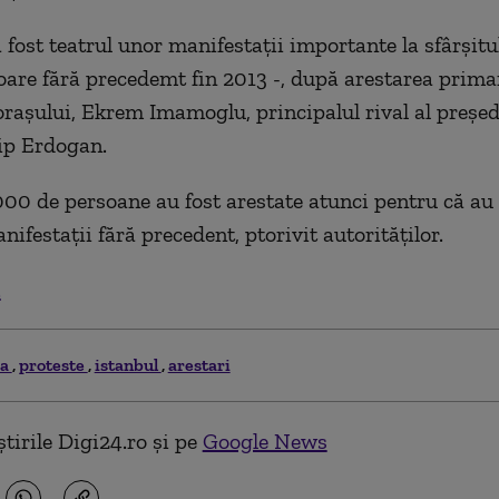
 fost teatrul unor manifestaţii importante la sfârşitu
oare fără precedemt fin 2013 -, după arestarea prima
 oraşului, Ekrem Imamoglu, principalul rival al preşed
ip Erdogan.
00 de persoane au fost arestate atunci pentru că au 
nifestaţii fără precedent, ptorivit autorităţilor.
.
ia
proteste
istanbul
arestari
tirile Digi24.ro și pe
Google News