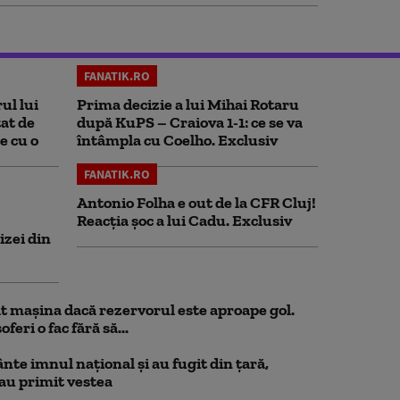
FANATIK.RO
ul lui
Prima decizie a lui Mihai Rotaru
at de
după KuPS – Craiova 1-1: ce se va
e cu o
întâmpla cu Coelho. Exclusiv
FANATIK.RO
Antonio Folha e out de la CFR Cluj!
Reacția șoc a lui Cadu. Exclusiv
izei din
 mașina dacă rezervorul este aproape gol.
feri o fac fără să...
nte imnul naţional şi au fugit din ţară,
 au primit vestea