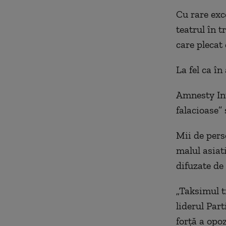
Cu rare exc
teatrul în 
care plecat
La fel ca în
Amnesty Int
falacioase” 
Mii de pers
malul asiati
difuzate de
„Taksimul tr
liderul Par
forţă a opoz