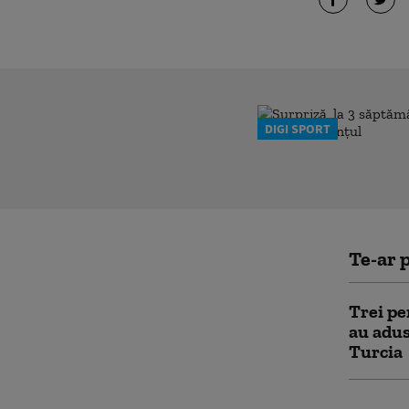
DIGI SPORT
Te-ar p
Trei pe
au adus
Turcia
A treia