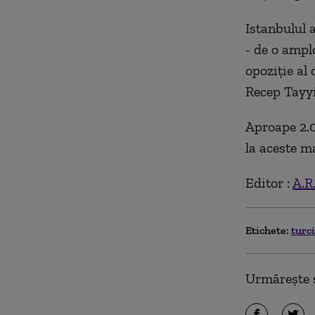
Istanbulul a
- de o ampl
opoziţie al
Recep Tayy
Aproape 2.0
la aceste ma
Editor :
A.R
Etichete:
turc
Urmărește ș