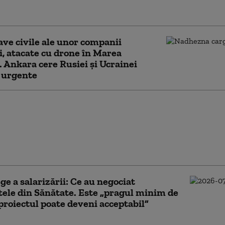
după mai bine de jumătate de secol
ve civile ale unor companii
i, atacate cu drone în Marea
 Ankara cere Rusiei și Ucrainei
 urgente
vionul de vânătoare de
ia a cincea al Turciei,
 pas-cheie spre
rea F-16: test reușit pe
ge a salarizării: Ce au negociat
tele din Sănătate. Este „pragul minim de
 proiectul poate deveni acceptabil”