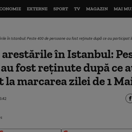
CONOMIE
EXTERNE
SPORT
TV
MAGAZIN
MAI MU
ile în Istanbul: Peste 400 de persoane au fost reținute după ce au participat 
arestările în Istanbul: Pe
au fost reținute după ce 
t la marcarea zilei de 1 Ma
6:42
es