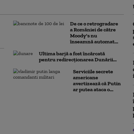
De ce o retrogradare
a României de către
Moody's nu
înseamnă automat...
Ultima barjă a fost încărcată
pentru redirecționarea Dunării...
Serviciile secrete
americane
avertizează că Putin
ar putea ataca o...