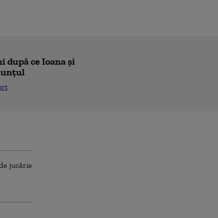
i după ce Ioana și
nunțul
ort