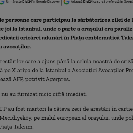
Urmărește
Digi24
în Google Discover
Adaugă
Digi24
ca sursă preferată în Googl
e persoane care participau la sărbătorirea zilei de 
te joi la Istanbul, unde o parte a oraşului era parali
edicării oricărei adunări în Piaţa emblematică Tak
a avocaţilor.
estărilor care a ajuns până la celula noastră de criz
ă pe X aripa de la Istanbul a Asociaţiei Avocaţilor Pr
tează AFP, potrivit Agerpres.
 nu au furnizat nicio cifră imediat.
FP au fost martori la câteva zeci de arestări în cartie
 Mecidiyeköy, pe malul european al oraşului, unde pol
 Piaţa Taksim.