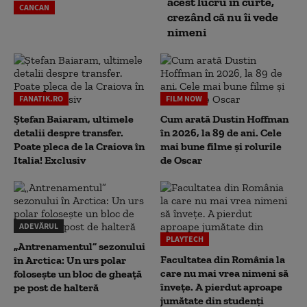
acest lucru în curte,
CANCAN
crezând că nu îi vede
nimeni
FANATIK.RO
FILM NOW
Ștefan Baiaram, ultimele
Cum arată Dustin Hoffman
detalii despre transfer.
în 2026, la 89 de ani. Cele
Poate pleca de la Craiova în
mai bune filme și rolurile
Italia! Exclusiv
de Oscar
ADEVĂRUL
PLAYTECH
„Antrenamentul” sezonului
Facultatea din România la
în Arctica: Un urs polar
care nu mai vrea nimeni să
folosește un bloc de gheață
înveţe. A pierdut aproape
pe post de halteră
jumătate din studenţi