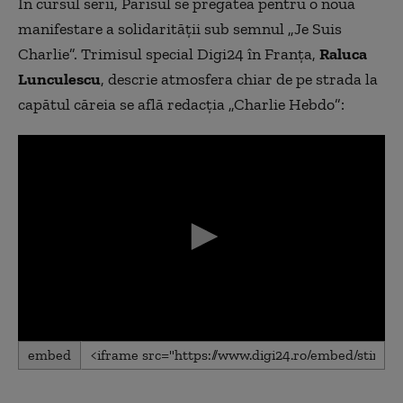
În cursul serii, Parisul se pregătea pentru o nouă
manifestare a solidarității sub semnul „Je Suis
Charlie”. Trimisul special Digi24 în Franța,
Raluca
Lunculescu
, descrie atmosfera chiar de pe strada la
capătul căreia se află redacția „Charlie Hebdo”:
0
embed
seconds
of
0