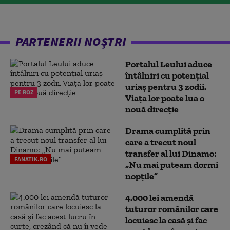
PARTENERII NOȘTRI
Portalul Leului aduce
întâlniri cu potențial
uriaș pentru 3 zodii.
PE ROZ
Viața lor poate lua o
nouă direcție
Drama cumplită prin
care a trecut noul
transfer al lui Dinamo:
FANATIK.RO
„Nu mai puteam dormi
nopțile”
4.000 lei amendă
tuturor românilor care
locuiesc la casă și fac