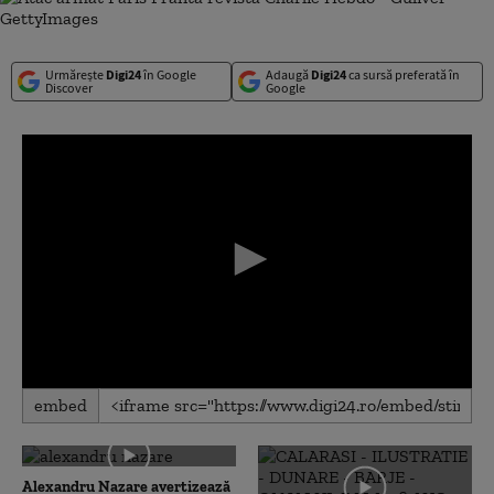
Urmărește
Digi24
în Google
Adaugă
Digi24
ca sursă preferată în
Discover
Google
0
embed
seconds
of
0
seconds
Alexandru Nazare avertizează