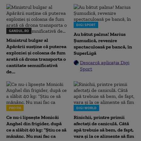
DIGI SPORT
GANDUL.RO
Au bătut palma! Marius
Ministrul bulgar al
Șumudică, revenire
Apărării susține că puterea
spectaculoasă pe bancă, în
exploziei și coloana de fum
SuperLigă
arată că drona transporta o
Descarcă aplicația Digi
cantitate semnificativă
Sport
de...
PRO FM
DIGI WORLD
Ce nu-i lipsește Monicăi
Rinichii, printre primii
Anghel din frigider, după
afectați de caniculă. Câtă
ce a slăbit 40 kg: “Știu ce să
apă trebuie să bem, de fapt,
mănânc. Nu mai fac ca
vara și la ce alimente să fim