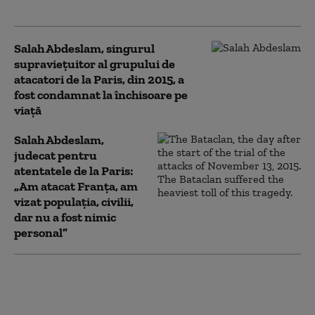
până acum despre el
Salah Abdeslam, singurul
supraviețuitor al grupului de
atacatori de la Paris, din 2015, a
fost condamnat la închisoare pe
viață
Salah Abdeslam,
judecat pentru
atentatele de la Paris:
„Am atacat Franţa, am
vizat populaţia, civilii,
dar nu a fost nimic
personal”
Grup islamist interzis
în Franța, în urma
decapitării