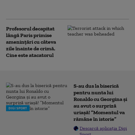
profesorului Samuel
Paty
Profesorul decapitat
lângă Paris primise
amenințări cu câteva
zile înainte de crimă.
Cine este atacatorul
S-au dus la biserică
pentru nunta lui
Ronaldo cu Georgina și
au avut o surpriză
DIGI SPORT
uriașă! ”Momentul va
rămâne în istorie”
Descarcă aplicația Digi
Sport