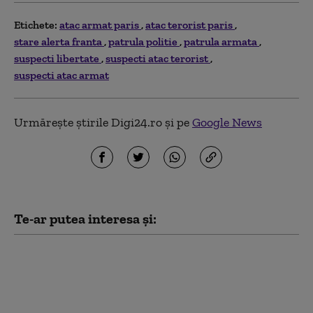
seconds
Etichete:
atac armat paris
atac terorist paris
stare alerta franta
patrula politie
patrula armata
suspecti libertate
suspecti atac terorist
suspecti atac armat
Urmărește știrile Digi24.ro și pe
Google News
Te-ar putea interesa și:
Bărbatul care a ucis
trei kurzi în Paris
ieşise din închisoare pe
12 decembrie. Ce se ştie