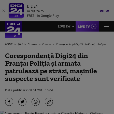
Digi24
VIEW
m.digi24.ro
FREE - In Google Play
LIVE TV
LIVE FM
HOME
Știri
Externe
Europa
Corespondență Digi24 din Franța: Poliția și armata patrulează pe străzi, mașinile suspecte sunt verificate
Corespondență Digi24 din
Franța: Poliția și armata
patrulează pe străzi, mașinile
suspecte sunt verificate
Data publicării:
08.01.2015 10:04