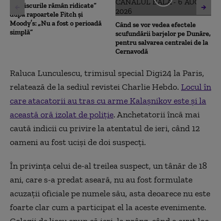
că „riscurile rămân ridicate”
după rapoartele Fitch și
Moody’s: „Nu a fost o perioadă
Când se vor vedea efectele
simplă”
scufundării barjelor pe Dunăre,
pentru salvarea centralei de la
Cernavodă
Raluca Lunculescu, trimisul special Digi24 la Paris,
relatează de la sediul revistei Charlie Hebdo.
Locul în
care atacatorii au tras cu arme Kalașnikov este și la
această oră izolat de poliție
. Anchetatorii încă mai
caută indicii cu privire la atentatul de ieri, când 12
oameni au fost uciși de doi suspecți.
În privința celui de-al treilea suspect, un tânăr de 18
ani, care s-a predat aseară, nu au fost formulate
acuzații oficiale pe numele său, asta deoarece nu este
foarte clar cum a participat el la aceste evenimente.
Colegii de liceu spun că ieri, la prânz, când a avut loc