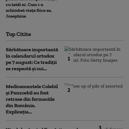
cu tatăl ei. Cum i-a
schimbat viața fiica sa,
Josephine
Top Citite
Sărbătoare importantă
în calendarul ortodox
1
pe 7 august: Ce tradiții
se respectă și cui...
Medicamentele Colebil
2
și Panzcebil au fost
retrase din farmaciile
din România.
Explicația...
3