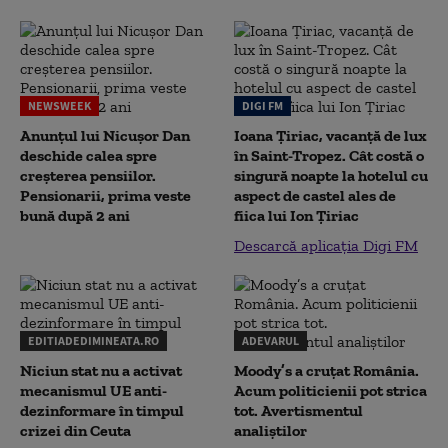
NEWSWEEK
DIGI FM
Anunțul lui Nicușor Dan
Ioana Țiriac, vacanță de lux
deschide calea spre
în Saint-Tropez. Cât costă o
creșterea pensiilor.
singură noapte la hotelul cu
Pensionarii, prima veste
aspect de castel ales de
bună după 2 ani
fiica lui Ion Țiriac
Descarcă aplicația Digi FM
EDITIADEDIMINEATA.RO
ADEVARUL
Niciun stat nu a activat
Moody’s a cruțat România.
mecanismul UE anti-
Acum politicienii pot strica
dezinformare în timpul
tot. Avertismentul
crizei din Ceuta
analiștilor