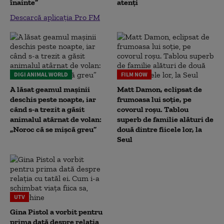
înainte”
atenți
Descarcă aplicația Pro FM
DIGI ANIMAL WORLD
FILM NOW
A lăsat geamul mașinii
Matt Damon, eclipsat de
deschis peste noapte, iar
frumoasa lui soție, pe
când s-a trezit a găsit
covorul roșu. Tablou
animalul atârnat de volan:
superb de familie alături de
„Noroc că se mișcă greu”
două dintre fiicele lor, la
Seul
UTV
Gina Pistol a vorbit pentru
prima dată despre relația