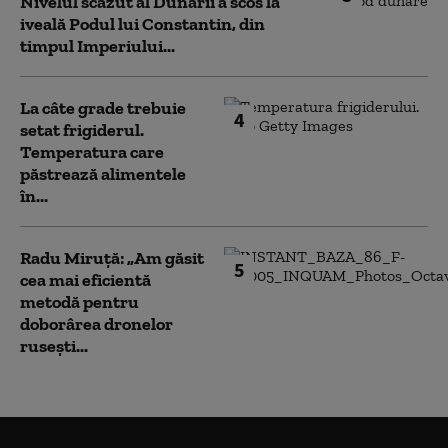
Nivelul scăzut al Dunării a scos la
iveală Podul lui Constantin, din
timpul Imperiului...
La câte grade trebuie
4
setat frigiderul.
Temperatura care
păstrează alimentele
în...
Radu Miruță: „Am găsit
5
cea mai eficientă
metodă pentru
doborârea dronelor
rusești...