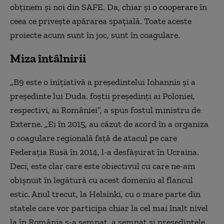
obținem și noi din SAFE. Da, chiar și o cooperare în
ceea ce privește apărarea spațială. Toate aceste
proiecte acum sunt în joc, sunt în coagulare.
Miza întâlnirii
„B9 este o inițiativă a președintelui Iohannis și a
președinte lui Duda. foștii președinți ai Poloniei,
respectivi, ai României”, a spus fostul ministru de
Externe. „Ei în 2015, au căzut de acord în a organiza
o coagulare regională față de atacul pe care
Federația Rusă în 2014, l-a desfășurat în Ucraina.
Deci, este clar care este obiectivul cu care ne-am
obișnuit în legătură cu acest domeniu al flancul
estic. Anul trecut, la Helsinki, cu o mare parte din
statele care vor participa chiar la cel mai înalt nivel
la în România s-a semnat, a semnat și președintele