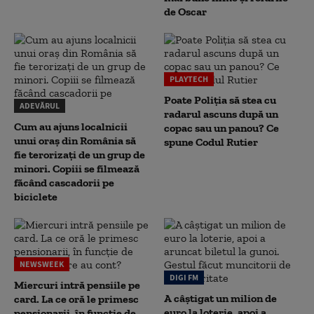
de Oscar
PLAYTECH
Poate Poliția să stea cu
ADEVĂRUL
radarul ascuns după un
Cum au ajuns localnicii
copac sau un panou? Ce
unui oraș din România să
spune Codul Rutier
fie terorizați de un grup de
minori. Copiii se filmează
făcând cascadorii pe
biciclete
NEWSWEEK
DIGI FM
Miercuri intră pensiile pe
A câștigat un milion de
card. La ce oră le primesc
euro la loterie, apoi a
pensionarii, în funcție de