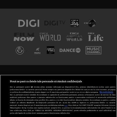
TERMENI ȘI CONDIȚII
POLITICA DE CONFIDENȚIALITATE
Nouă ne pasă ca datele tale personale să rămână confidențiale
Noi și partenerii noștri
30
stocăm și/sau accesăm informații pe dispozitivul dvs., precum identificatorii cookie unici pentru
prelucrarea datelor cu caracter personal. Puteți accepta sau gestiona alegerile dvs. făcând clic mai jos sau în orice moment, pe pagina
ABONARE DIGI TV
cu politica de confidențialitate. Aceste alegeri vor fi raportate partenerilor noștri și nu vă vor afecta navigarea.
Mai multe detalii
Noi si partenerii nostri (retelele de socializare si agentiile de publicitate partenere, precum si furnizorii nostri de servicii de date
analitice) prelucram date pentru a permite website-ului sa functioneze, pentru a personaliza continutul si anunturile publicitare
GESTIONAȚI PREFERINȚELE
afisate in functie de interesele si/sau profilul dvs., pentru a va oferi functionalitati aferente retelelor de socializare si pentru a analiza
traficul pe website. Beneficiati de drepturile prevazute de art. 15-22 din GDPR in legatura cu prelucrarea datelor cu caracter
personal. Aceste drepturi pot fi exercitate prin modalitatea indicata
aici
. Prin click pe “ACCEPT TOATE”, acceptati folosirea tuturor
CODUL DIGI24
Tehnologiilor de tip Cookie, care implica inclusiv acceptul dvs. cu privire la stocarea/accesarea informatiilor de catre Vendor-ii cu
care colaboram. Prin click pe “VREAU SA MODIFIC SETARILE INDIVIDUAL” puteti schimba preferintele in mod individual, mai
putin cele legate de cookie strict necesare pentru functionarea website-ului.
CAMERE WEB