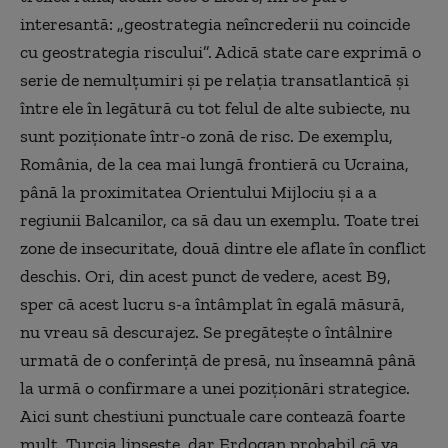
interesantă: „geostrategia neîncrederii nu coincide
cu geostrategia riscului”. Adică state care exprimă o
serie de nemulțumiri și pe relația transatlantică și
între ele în legătură cu tot felul de alte subiecte, nu
sunt poziționate într-o zonă de risc. De exemplu,
România, de la cea mai lungă frontieră cu Ucraina,
până la proximitatea Orientului Mijlociu și a a
regiunii Balcanilor, ca să dau un exemplu. Toate trei
zone de insecuritate, două dintre ele aflate în conflict
deschis. Ori, din acest punct de vedere, acest B9,
sper că acest lucru s-a întâmplat în egală măsură,
nu vreau să descurajez. Se pregătește o întâlnire
urmată de o conferință de presă, nu înseamnă până
la urmă o confirmare a unei poziționări strategice.
Aici sunt chestiuni punctuale care contează foarte
mult. Turcia lipsește, dar Erdogan probabil că va