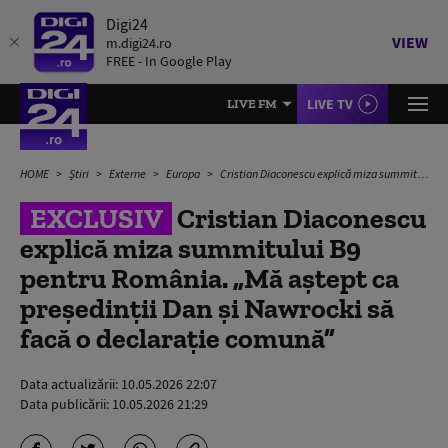
Digi24
VIEW
m.digi24.ro
FREE - In Google Play
LIVE TV
LIVE FM
HOME
Știri
Externe
Europa
Cristian Diaconescu explică miza summitului B9 pentru România. „Mă aștept ca președinții Dan și Nawrocki să facă o declarație comună”
EXCLUSIV
Cristian Diaconescu
explică miza summitului B9
pentru România. „Mă aștept ca
președinții Dan și Nawrocki să
facă o declarație comună”
Data actualizării:
10.05.2026 22:07
Data publicării:
10.05.2026 21:29