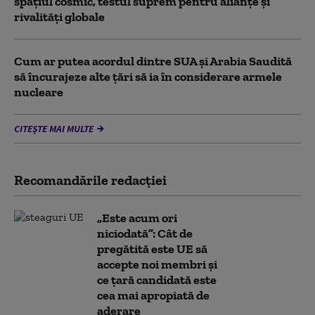
spațiul cosmic, testul suprem pentru alianțe și
rivalități globale
Cum ar putea acordul dintre SUA și Arabia Saudită
să încurajeze alte țări să ia în considerare armele
nucleare
CITEȘTE MAI MULTE
Recomandările redacţiei
„Este acum ori
niciodată”: Cât de
pregătită este UE să
accepte noi membri și
ce țară candidată este
cea mai apropiată de
aderare