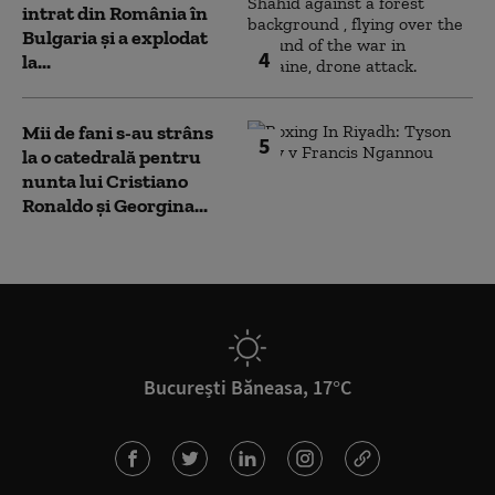
intrat din România în
Bulgaria şi a explodat
4
la...
Mii de fani s-au strâns
5
la o catedrală pentru
nunta lui Cristiano
Ronaldo şi Georgina...
București Băneasa, 17°C