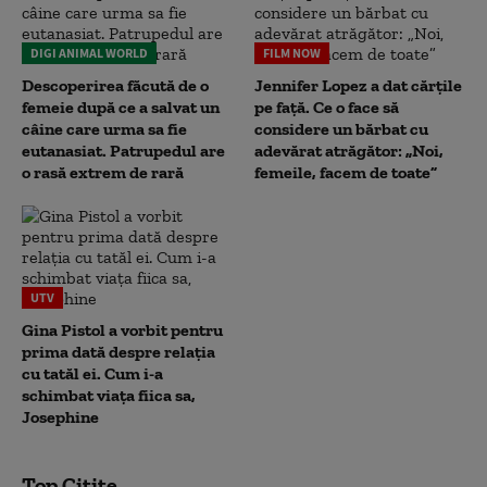
DIGI ANIMAL WORLD
FILM NOW
Descoperirea făcută de o
Jennifer Lopez a dat cărțile
femeie după ce a salvat un
pe față. Ce o face să
câine care urma sa fie
considere un bărbat cu
eutanasiat. Patrupedul are
adevărat atrăgător: „Noi,
o rasă extrem de rară
femeile, facem de toate”
UTV
Gina Pistol a vorbit pentru
prima dată despre relația
cu tatăl ei. Cum i-a
schimbat viața fiica sa,
Josephine
Top Citite