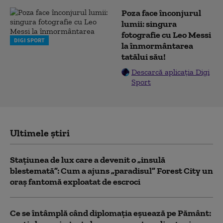
Poza face înconjurul
lumii: singura
fotografie cu Leo Messi
DIGI SPORT
la înmormântarea
tatălui său!
Descarcă aplicația Digi
Sport
Ultimele știri
Stațiunea de lux care a devenit o „insulă
blestemată”: Cum a ajuns „paradisul” Forest City un
oraș fantomă exploatat de escroci
Ce se întâmplă când diplomația eșuează pe Pământ: