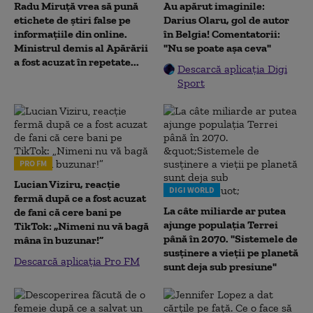
Radu Miruţă vrea să pună
Au apărut imaginile:
etichete de știri false pe
Darius Olaru, gol de autor
informațiile din online.
în Belgia! Comentatorii:
Ministrul demis al Apărării
"Nu se poate așa ceva"
a fost acuzat în repetate...
Descarcă aplicația Digi
Sport
PRO FM
Lucian Viziru, reacție
DIGI WORLD
fermă după ce a fost acuzat
La câte miliarde ar putea
de fani că cere bani pe
ajunge populația Terrei
TikTok: „Nimeni nu vă bagă
până în 2070. "Sistemele de
mâna în buzunar!”
susținere a vieții pe planetă
Descarcă aplicația Pro FM
sunt deja sub presiune"