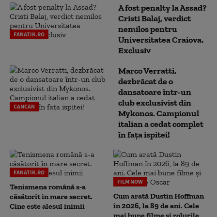
A fost penalty la Assad?
Cristi Balaj, verdict
nemilos pentru
FANATIK.RO
Universitatea Craiova.
Exclusiv
Marco Verratti,
dezbrăcat de o
dansatoare într-un
club exclusivist din
CANCAN
Mykonos. Campionul
italian a cedat complet
în fața ispitei!
FANATIK.RO
FILM NOW
Tenismena română s-a
Cum arată Dustin Hoffman
căsătorit în mare secret.
în 2026, la 89 de ani. Cele
Cine este alesul inimii
mai bune filme și rolurile