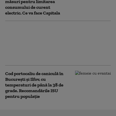
măsuri pentru limitarea
consumului de curent
electric. Ce va face Capitala
Numărul firmelor
dizolvate a crescut cu
aproape 13% în primul
semestru din 2026.
Capitala conduce
clasamentul
Cod portocaliu de caniculă în
București și Ilfov, cu
temperaturi de până la 38 de
grade. Recomandările ISU
pentru populație