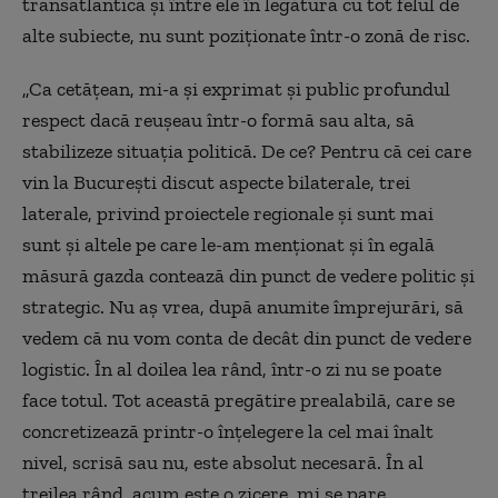
transatlantică și între ele în legătură cu tot felul de
alte subiecte, nu sunt poziționate într-o zonă de risc.
„Ca cetățean, mi-a și exprimat și public profundul
respect dacă reușeau într-o formă sau alta, să
stabilizeze situația politică. De ce? Pentru că cei care
vin la București discut aspecte bilaterale, trei
laterale, privind proiectele regionale și sunt mai
sunt și altele pe care le-am menționat și în egală
măsură gazda contează din punct de vedere politic și
strategic. Nu aș vrea, după anumite împrejurări, să
vedem că nu vom conta de decât din punct de vedere
logistic. În al doilea lea rând, într-o zi nu se poate
face totul. Tot această pregătire prealabilă, care se
concretizează printr-o înțelegere la cel mai înalt
nivel, scrisă sau nu, este absolut necesară. În al
treilea rând, acum este o zicere, mi se pare