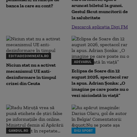
aruncat biletul la gunoi.
banca la care au cont?
Gestul făcut muncitorii de
la salubritate
Descarcă aplicația Digi FM
EDITIADEDIMINEATA.RO
ADEVARUL
Niciun stat nu a activat
Eclipsa de Soare din 12
mecanismul UE anti-
august 2026, spectacol rar
dezinformare în timpul
la apus. Adrian Șonka: „O
crizei din Ceuta
imagine pe care poate nu o
vezi niciodată în viață”
GANDUL.RO
DIGI SPORT