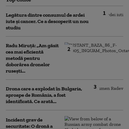
1
Legătura dintre consumul de ardei
iute și cancer. Ce a descoperit un nou
studiu
Radu Miruță: „Am găsit
2
cea mai eficientă
metodă pentru
doborârea dronelor
rusești...
3
Drona care a explodat în Bulgaria,
aproape de România, a fost
identificată. Ce arată...
Incident grav de
securitate: O dronă a