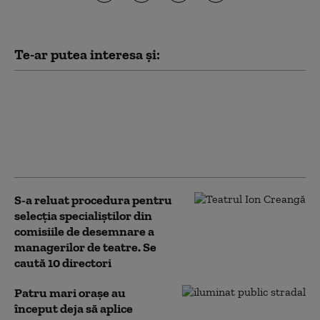
Te-ar putea interesa și:
„Meșteri” care lăsau case fără
acoperiș și apoi cereau sume
uriașe proprietarilor pentru
lucrări. Trei bărbați, trimiși
în judecată
S-a reluat procedura pentru
selecţia specialiştilor din
comisiile de desemnare a
managerilor de teatre. Se
caută 10 directori
Patru mari orașe au
început deja să aplice