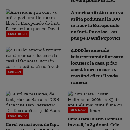
revoluționar în L.A.
Americanii știu cum va
arăta podiumul la 100
m liber la Europenele
de înot. Pe ce loc l-au
FANATIK.RO
pus pe David Popovici
4.000 lei amendă
tuturor românilor care
locuiesc la casă și fac
acest lucru în curte,
CANCAN
crezând că nu îi vede
nimeni
FILM NOW
FANATIK.RO
Cum arată Dustin Hoffman
Ce rol va mai avea, de fapt,
în 2026, la 89 de ani. Cele