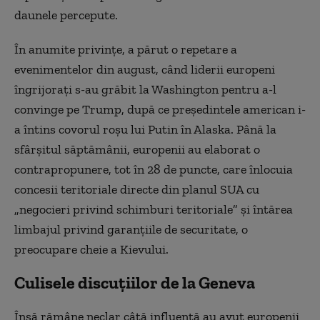
daunele percepute.
În anumite privințe, a părut o repetare a
evenimentelor din august, când liderii europeni
îngrijorați s-au grăbit la Washington pentru a-l
convinge pe Trump, după ce președintele american i-
a întins covorul roșu lui Putin în Alaska. Până la
sfârșitul săptămânii, europenii au elaborat o
contrapropunere, tot în 28 de puncte, care înlocuia
concesii teritoriale directe din planul SUA cu
„negocieri privind schimburi teritoriale” și întărea
limbajul privind garanțiile de securitate, o
preocupare cheie a Kievului.
Culisele discuțiilor de la Geneva
Însă rămâne neclar câtă influență au avut europenii