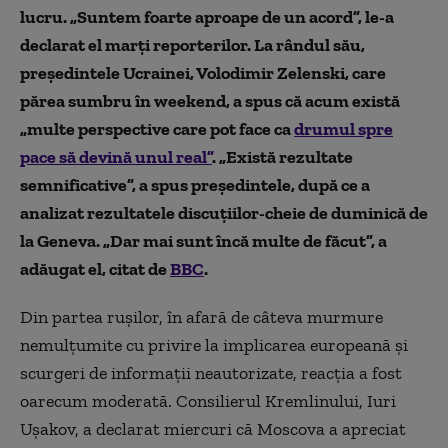
lucru. „Suntem foarte aproape de un acord”, le-a
declarat el marți reporterilor. La rândul său,
președintele Ucrainei, Volodimir Zelenski, care
părea sumbru în weekend, a spus că acum există
„multe perspective care pot face ca
drumul spre
pace să devină unul real”
. „Există rezultate
semnificative”, a spus președintele, după ce a
analizat rezultatele discuțiilor-cheie de duminică de
la Geneva. „Dar mai sunt încă multe de făcut”, a
adăugat el, citat de
BBC
.
Din partea rușilor, în afară de câteva murmure
nemulțumite cu privire la implicarea europeană și
scurgeri de informații neautorizate, reacția a fost
oarecum moderată. Consilierul Kremlinului, Iuri
Ușakov, a declarat miercuri că Moscova a apreciat