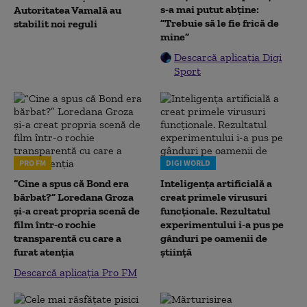
s-a mai putut abține:
Autoritatea Vamală au
”Trebuie să le fie frică de
stabilit noi reguli
mine”
Descarcă aplicația Digi
Sport
PRO FM
DIGI WORLD
“Cine a spus că Bond era
Inteligența artificială a
bărbat?” Loredana Groza
creat primele virusuri
și-a creat propria scenă de
funcționale. Rezultatul
film într-o rochie
experimentului i-a pus pe
transparentă cu care a
gânduri pe oamenii de
furat atenția
știință
Descarcă aplicația Pro FM