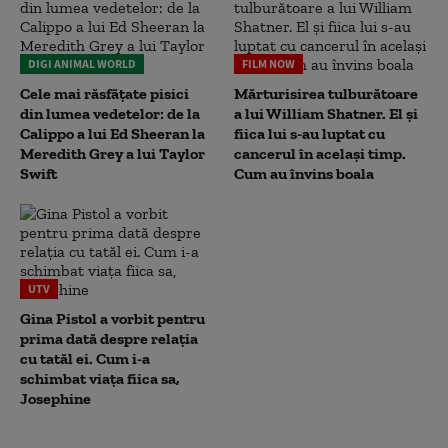
DIGI ANIMAL WORLD
FILM NOW
Cele mai răsfățate pisici
Mărturisirea tulburătoare
din lumea vedetelor: de la
a lui William Shatner. El și
Calippo a lui Ed Sheeran la
fiica lui s-au luptat cu
Meredith Grey a lui Taylor
cancerul în același timp.
Swift
Cum au învins boala
UTV
Gina Pistol a vorbit pentru
prima dată despre relația
cu tatăl ei. Cum i-a
schimbat viața fiica sa,
Josephine