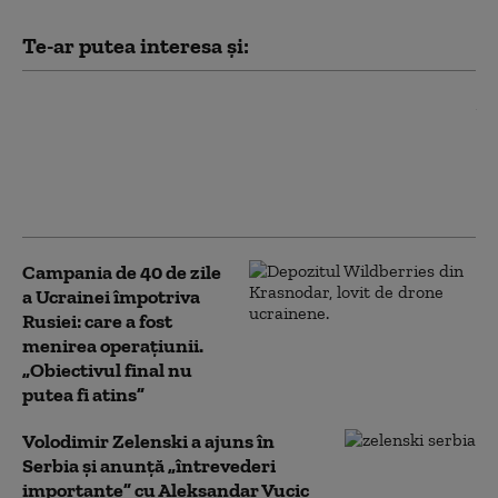
Te-ar putea interesa și:
„Nu există nicio cale de
scăpare”. Cuba, colonia
renegată a SUA: în interiorul
campaniei de presiune a lui
Marco Rubio asupra Havanei
Campania de 40 de zile
a Ucrainei împotriva
Rusiei: care a fost
menirea operațiunii.
„Obiectivul final nu
putea fi atins”
Volodimir Zelenski a ajuns în
Serbia și anunță „întrevederi
importante” cu Aleksandar Vucic