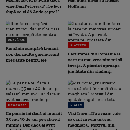
Marius Baciu la FCSB dacă
mai bune filme cu Dustin
vine Dan Petrescu? „Ce faci
Hoffman
după ce-ți dă Auda șapte?”
ADEVĂRUL
PLAYTECH
România cumpără trenuri
Facultatea din România la
noi, dar multe gări nu sunt
care nu mai vrea nimeni să
pregătite pentru ele
înveţe. A pierdut aproape
jumătate din studenţi
NEWSWEEK
DIGI FM
Ce pensie iei dacă ai muncit
Vizi Imre: „Nu aveam voie
35 sau 40 de ani pe salariul
să cânt în română sau
minim? Dar dacă ai avut
maghiară.” Motivul din