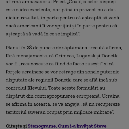
afirmă ambasadorul Fried. „Coaliția celor dispuși
este o idee excelentă, dar până în prezent nu a dat
niciun rezultat, în parte pentru că așteaptă să vadă
dacă americanii îi vor sprijini și în parte pentru că
așteaptă să vadă în ce se implică”.
Planul în 28 de puncte de săptămâna trecută afirma,
fără menajamente, că Crimeea, Lugansk și Donețk
vor fi „recunoscute ca fiind de facto rusești” și că
forțele ucrainene se vor retrage din zonele puternic
disputate ale regiunii Donețk, care se află încă sub
controlul Kievului. Toate aceste formulări au
dispărut din contrapropunerea europeană. Ucraina,
se afirma în aceasta, se va angaja „să nu recupereze
teritoriul suveran ocupat prin mijloace militare”.
Citește și
Stenograme. Cum i-a învățat Steve