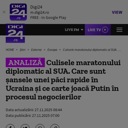
Digi24
VIEW
m.digi24.ro
FREE - In Google Play
LIVE TV
LIVE FM
HOME
Știri
Externe
Europa
Culisele maratonului diplomatic al SUA. Care sunt șansele unei păci rapide în Ucraina și ce carte joacă Putin în procesul negocierilor
ANALIZĂ
Culisele maratonului
diplomatic al SUA. Care sunt
șansele unei păci rapide în
Ucraina și ce carte joacă Putin în
procesul negocierilor
Data actualizării:
27.11.2025 08:44
Data publicării:
27.11.2025 07:00