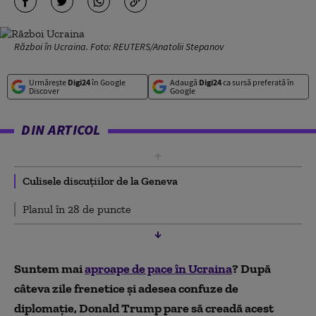
Război în Ucraina. Foto: REUTERS/Anatolii Stepanov
Urmărește
Digi24
în Google
Adaugă
Digi24
ca sursă preferată în
Discover
Google
DIN ARTICOL
Culisele discuțiilor de la Geneva
Planul în 28 de puncte
Suntem mai
aproape de pace în Ucraina
? După
câteva zile frenetice și adesea confuze de
diplomație, Donald Trump pare să creadă acest