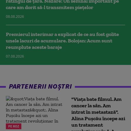
ratingul de țară. Nazare: Un semnal important pe
care am dorit să-l transmitem piețelor
08.08.2026
Premierul interimar a explicat de ce au fost golite
unele lacuri de acumulare. Bolojan: Acum sunt
reumplute aceste baraje
07.08.2026
PARTENERII NOȘTRI
"Viața bate filmul. Am
cancer la sân. Am
intrat în metastază".
Alina Pușcău începe azi
un tratament
PE ROZ