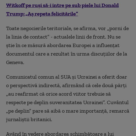
Witkoff pe ruși să-i intre pe sub piele lui Donald
Trump: „Aș repeta felicitările”
Toate negocierile teritoriale, se afirma, vor „porni de
la linia de contact” - actualele linii de front. Nu se
știe în ce măsură abordarea Europei a influențat
documentul care a rezultat în urma discuțiilor de la
Geneva.
Comunicatul comun al SUA și Ucrainei a oferit doar
o perspectivă indirectă, afirmând că cele două părți
„au reafirmat că orice acord viitor trebuie să
respecte pe deplin suveranitatea Ucrainei”. Cuvântul
„pe deplin” pare să aibă o mare importanță, remarcă
jurnaliștii britanici.
Având în vedere abordarea schimbătoare a lui