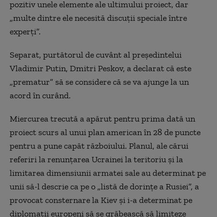
pozitiv unele elemente ale ultimului proiect, dar
„multe dintre ele necesită discuții speciale între
experți”.
Separat, purtătorul de cuvânt al președintelui
Vladimir Putin, Dmitri Peskov, a declarat că este
„prematur” să se considere că se va ajunge la un
acord în curând.
Miercurea trecută a apărut pentru prima dată un
proiect scurs al unui plan american în 28 de puncte
pentru a pune capăt războiului. Planul, ale cărui
referiri la renunțarea Ucrainei la teritoriu și la
limitarea dimensiunii armatei sale au determinat pe
unii să-l descrie ca pe o „listă de dorințe a Rusiei”, a
provocat consternare la Kiev și i-a determinat pe
diplomații europeni să se grăbească să limiteze