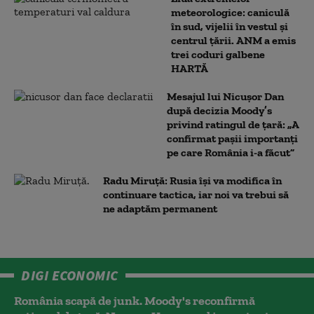
meteorologice: caniculă
în sud, vijelii în vestul și
centrul țării. ANM a emis
trei coduri galbene
HARTĂ
Mesajul lui Nicușor Dan
după decizia Moody’s
privind ratingul de țară: „A
confirmat pașii importanți
pe care România i-a făcut”
Radu Miruță: Rusia își va modifica în
continuare tactica, iar noi va trebui să
ne adaptăm permanent
DIGI ECONOMIC
România scapă de junk. Moody's reconfirmă