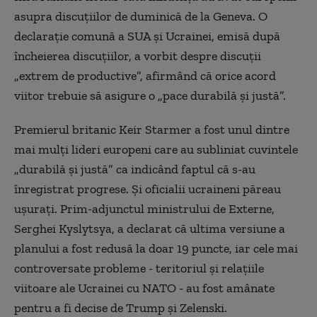
asupra discuțiilor de duminică de la Geneva. O
declarație comună a SUA și Ucrainei, emisă după
încheierea discuțiilor, a vorbit despre discuții
„extrem de productive”, afirmând că orice acord
viitor trebuie să asigure o „pace durabilă și justă”.
Premierul britanic Keir Starmer a fost unul dintre
mai mulți lideri europeni care au subliniat cuvintele
„durabilă și justă” ca indicând faptul că s-au
înregistrat progrese. Și oficialii ucraineni păreau
ușurați. Prim-adjunctul ministrului de Externe,
Serghei Kyslytsya, a declarat că ultima versiune a
planului a fost redusă la doar 19 puncte, iar cele mai
controversate probleme - teritoriul și relațiile
viitoare ale Ucrainei cu NATO - au fost amânate
pentru a fi decise de Trump și Zelenski.