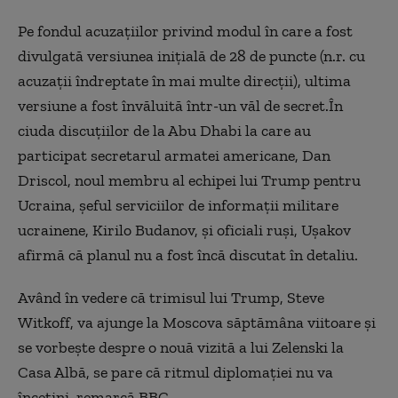
Pe fondul acuzațiilor privind modul în care a fost
divulgată versiunea inițială de 28 de puncte (n.r. cu
acuzații îndreptate în mai multe direcții), ultima
versiune a fost învăluită într-un văl de secret.În
ciuda discuțiilor de la Abu Dhabi la care au
participat secretarul armatei americane, Dan
Driscol, noul membru al echipei lui Trump pentru
Ucraina, șeful serviciilor de informații militare
ucrainene, Kirilo Budanov, și oficiali ruși, Ușakov
afirmă că planul nu a fost încă discutat în detaliu.
Având în vedere că trimisul lui Trump, Steve
Witkoff, va ajunge la Moscova săptămâna viitoare și
se vorbește despre o nouă vizită a lui Zelenski la
Casa Albă, se pare că ritmul diplomației nu va
încetini, remarcă BBC.