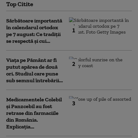
Top Citite
Sărbătoare importantă
în calendarul ortodox
1
pe 7 august: Ce tradiții
se respectă și cui...
Viața pe Pământ ar fi
2
putut apărea de două
ori. Studiul care pune
sub semnul întrebării...
Medicamentele Colebil
3
și Panzcebil au fost
retrase din farmaciile
din România.
Explicația...