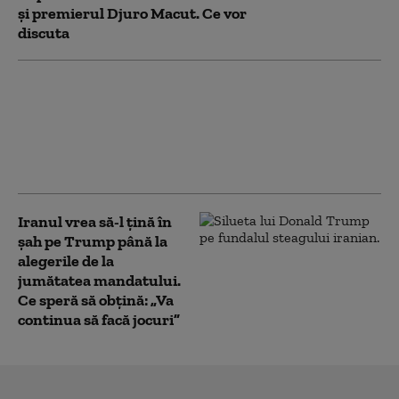
și premierul Djuro Macut. Ce vor
discuta
Antrenament cu miză pentru
securitate: pușcașii marini
români au testat vehiculele de
asalt amfibiu AAV-7 alături de
militarii SUA
Iranul vrea să-l țină în
șah pe Trump până la
alegerile de la
jumătatea mandatului.
Ce speră să obțină: „Va
continua să facă jocuri”