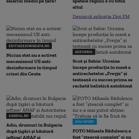
salariul mediu pe țară?
spatele regulii e cu totul
altul
Descarcă aplicația Digi FM
EDITIADEDIMINEATA.RO
ADEVARUL
Niciun stat nu a activat
Scut și Sabie: Ucraina
mecanismul UE anti-
începe producția în masă a
dezinformare în timpul
antirachetelor „Freyja” și
crizei din Ceuta
testează cu succes prima sa
rachetă balistică autohtonă
GANDUL.RO
DIGI SPORT
Adio, drumuri în Bulgaria
FOTO Mihaela Rădulescu a
după țigări și băutură
fost ”ștearsă complet” și nu
ieftine! ANAF și