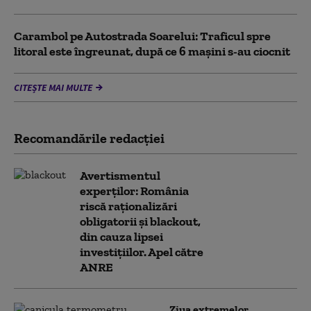
Carambol pe Autostrada Soarelui: Traficul spre
litoral este îngreunat, după ce 6 mașini s-au ciocnit
CITEȘTE MAI MULTE
Recomandările redacţiei
Avertismentul
experților: România
riscă raționalizări
obligatorii și blackout,
din cauza lipsei
investițiilor. Apel către
ANRE
Ziua extremelor