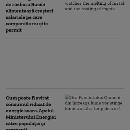
de război a Rusiei
alimentează creşteri
salariale pe care
companiile nu şi le
permit
Guvernul a adoptat
mecanismul prin care
Transelectrica poate
limita consumul
marilor companii. În ce
condiții se poate aplica
Cum poate fi evitat
consumul ridicat de
energie seara. Apelul
Ministerului Energiei
către populație și
companii