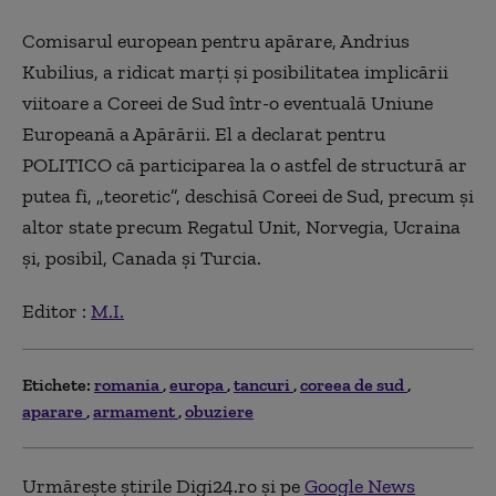
Comisarul european pentru apărare, Andrius
Kubilius, a ridicat marți și posibilitatea implicării
viitoare a Coreei de Sud într-o eventuală Uniune
Europeană a Apărării. El a declarat pentru
POLITICO că participarea la o astfel de structură ar
putea fi, „teoretic”, deschisă Coreei de Sud, precum și
altor state precum Regatul Unit, Norvegia, Ucraina
și, posibil, Canada și Turcia.
Editor :
M.I.
Etichete:
romania
europa
tancuri
coreea de sud
aparare
armament
obuziere
Urmărește știrile Digi24.ro și pe
Google News