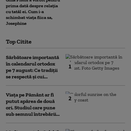
prima dată despre relația
cu tatăl ei. Cum i-a
schimbat viața fiica sa,
Josephine
Top Citite
Sărbătoare importantă
în calendarul ortodox
1
pe 7 august: Ce tradiții
se respectă și cui...
Viața pe Pământ ar fi
2
putut apărea de două
ori. Studiul care pune
sub semnul întrebării...