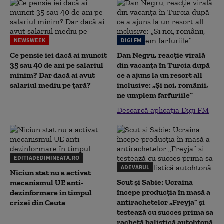
NEWSWEEK
DIGI FM
Ce pensie iei dacă ai muncit
Dan Negru, reacție virală
35 sau 40 de ani pe salariul
din vacanța în Turcia după
minim? Dar dacă ai avut
ce a ajuns la un resort all
salariul mediu pe țară?
inclusive: „Și noi, românii,
ne umplem farfuriile”
Descarcă aplicația Digi FM
EDITIADEDIMINEATA.RO
ADEVARUL
Niciun stat nu a activat
Scut și Sabie: Ucraina
mecanismul UE anti-
începe producția în masă a
dezinformare în timpul
antirachetelor „Freyja” și
crizei din Ceuta
testează cu succes prima sa
rachetă balistică autohtonă