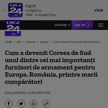
Digi24
VIEW
m.digi24.ro
FREE - In Google Play
LIVE TV
LIVE FM
HOME
Știri
Externe
Europa
Cum a devenit Coreea de Sud unul dintre cei mai importanți furnizori de armament pentru Europa. România, printre marii cumpărători
Cum a devenit Coreea de Sud
unul dintre cei mai importanți
furnizori de armament pentru
Europa. România, printre marii
cumpărători
Data publicării:
11.06.2026 07:00