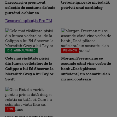
Larsson și-a promovat
trebuie ignorate niciodată,
colecția de costume de baie
potrivit unui cardiolog
purtând-o chiar ea
Descarcă aplicația Pro FM
DIGI ANIMAL WORLD
FILM NOW
Cele mai răsfățate pisici
Morgan Freeman nu se
din lumea vedetelor: de la
ascunde când vine vorba de
Calippo a lui Ed Sheeran la
bani: „Dacă plătesc
Meredith Grey a lui Taylor
suficient”, un scenariu slab
Swift
nu mai contează
UTV
Gina Pistol a vorbit pentru