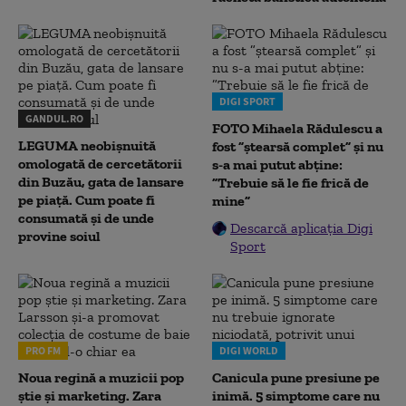
DIGI SPORT
GANDUL.RO
FOTO Mihaela Rădulescu a
LEGUMA neobișnuită
fost ”ștearsă complet” și nu
omologată de cercetătorii
s-a mai putut abține:
din Buzău, gata de lansare
”Trebuie să le fie frică de
pe piață. Cum poate fi
mine”
consumată și de unde
Descarcă aplicația Digi
provine soiul
Sport
PRO FM
DIGI WORLD
Noua regină a muzicii pop
Canicula pune presiune pe
știe și marketing. Zara
inimă. 5 simptome care nu