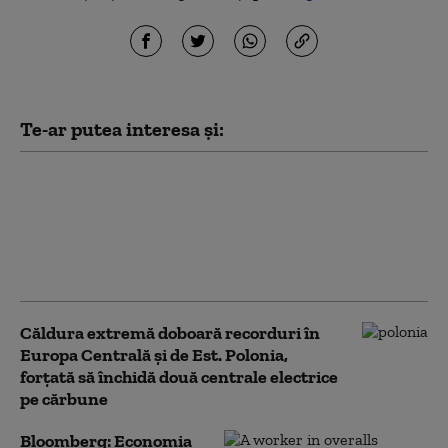
Te-ar putea interesa și:
Ce rating au primit Constanța,
București, Oradea, Brașov și
Buzău de la Fitch. Ce semnifică
și ce legătură are cu ratingul
de țară
Căldura extremă doboară recorduri în
Europa Centrală și de Est. Polonia,
forțată să închidă două centrale electrice
pe cărbune
Bloomberg: Economia