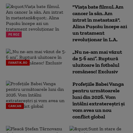
"Viața bate filmul. Am
cancer la sân. Am
intrat în metastază".
Alina Pușcău începe azi
un tratament
PE ROZ
revoluționar în L.A.
„Nu ne-am mai văzut
de 5-6 ani”. Ruptură
FANATIK.RO
uluitoare în fotbalul
românesc! Exclusiv
Profețiile Babei Vanga
pentru următoarele
luni din 2026. Vom
întâlni extratereștri și
CANCAN
vom avea un nou
conflict global