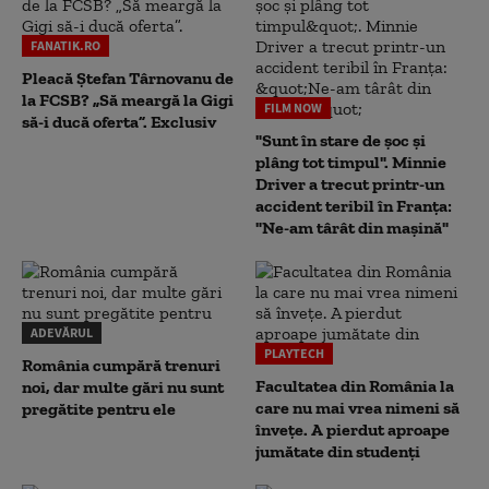
FANATIK.RO
Pleacă Ștefan Târnovanu de
la FCSB? „Să meargă la Gigi
FILM NOW
să-i ducă oferta”. Exclusiv
"Sunt în stare de șoc și
plâng tot timpul". Minnie
Driver a trecut printr-un
accident teribil în Franța:
"Ne-am târât din mașină"
ADEVĂRUL
PLAYTECH
România cumpără trenuri
Facultatea din România la
noi, dar multe gări nu sunt
care nu mai vrea nimeni să
pregătite pentru ele
înveţe. A pierdut aproape
jumătate din studenţi