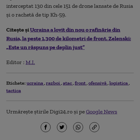
interceptat 130 din cele 151 de drone lansate de Rusia
și o rachetă de tip Kh-59.
Citește și
Ucraina a lovit din nou o rafinărie din
Rusia, la peste 1.300 de kilometri de front. Zelenski:
„Este un răspuns pe deplin just”
Editor :
M.I.
Etichete:
ucraina
razboi
atac
front
ofensivă
logistica
tactica
Urmărește știrile Digi24.ro și pe
Google News