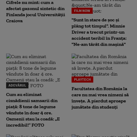
Cifrele nu mint: cum a
afectat gazonul sintetic din
FILM NOW
Finlanda jocul Universității
"Sunt în stare de șoc și
Craiova
plâng tot timpul". Minnie
Driver a trecut printr-un
accident teribil în Franța:
"Ne-am târât din mașină"
PLAYTECH
ADEVĂRUL
Facultatea din România la
Cum au eliminat
care nu mai vrea nimeni să
cisnădienii samsarii din
înveţe. A pierdut aproape
piață: 8 tone de legume
jumătate din studenţi
vândute în doar 4 ore.
Oamenii stau la coadă: „E
incredibil!” FOTO