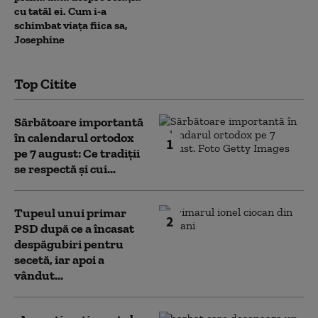
cu tatăl ei. Cum i-a
schimbat viața fiica sa,
Josephine
Top Citite
Sărbătoare importantă
în calendarul ortodox
1
pe 7 august: Ce tradiții
se respectă și cui...
Tupeul unui primar
2
PSD după ce a încasat
despăgubiri pentru
secetă, iar apoi a
vândut...