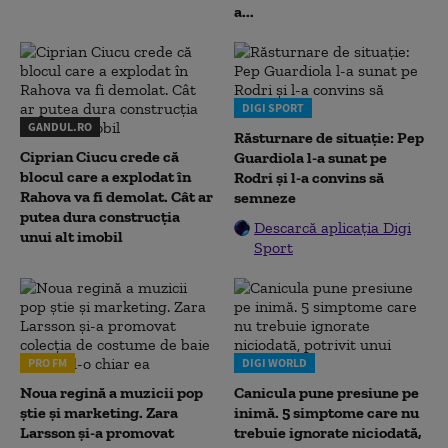
a...
DIGI SPORT
GANDUL.RO
Răsturnare de situație: Pep
Ciprian Ciucu crede că
Guardiola l-a sunat pe
blocul care a explodat în
Rodri și l-a convins să
Rahova va fi demolat. Cât ar
semneze
putea dura construcția
Descarcă aplicația Digi
unui alt imobil
Sport
PRO FM
DIGI WORLD
Noua regină a muzicii pop
Canicula pune presiune pe
știe și marketing. Zara
inimă. 5 simptome care nu
Larsson și-a promovat
trebuie ignorate niciodată,