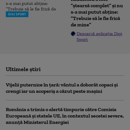
”ștearsă complet” și nu
s-a mai putut abține:
DIGI SPORT
”Trebuie să le fie frică
de mine”
Descarcă aplicația Digi
Sport
Ultimele știri
Vijelii puternice în țară: vântul a doborât copaci și
crengi iar un acoperiș a căzut peste mașini
România a trimis o alertă timpurie către Comisia
Europeană și statele UE, în contextul secetei severe,
anunță Ministerul Energiei