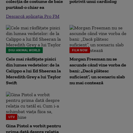
colecția de costume de baie
potrivit unui cardiolog
purtând-o chiar ea
Descarcă aplicația Pro FM
DIGI ANIMAL WORLD
FILM NOW
Cele mai răsfățate pisici
Morgan Freeman nu se
din lumea vedetelor: de la
ascunde când vine vorba de
Calippo a lui Ed Sheeran la
bani: „Dacă plătesc
Meredith Grey a lui Taylor
suficient”, un scenariu slab
Swift
nu mai contează
UTV
Gina Pistol a vorbit pentru
prima dată despre relația