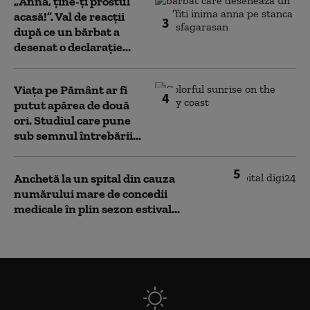
„Anna, ţine-ţi prostul
acasă!”. Val de reacții
3
după ce un bărbat a
desenat o declarație...
Viața pe Pământ ar fi
4
putut apărea de două
ori. Studiul care pune
sub semnul întrebării...
5
Anchetă la un spital din cauza
numărului mare de concedii
medicale în plin sezon estival...