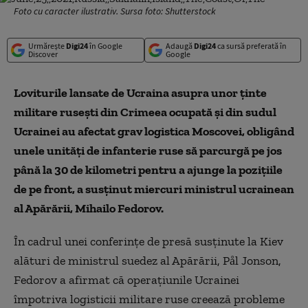
Foto cu caracter ilustrativ. Sursa foto: Shutterstock
Urmărește
Digi24
în Google
Adaugă
Digi24
ca sursă preferată în
Discover
Google
Loviturile lansate de Ucraina asupra unor ținte
militare rusești din Crimeea ocupată și din sudul
Ucrainei au afectat grav logistica Moscovei, obligând
unele unități de infanterie ruse să parcurgă pe jos
până la 30 de kilometri pentru a ajunge la pozițiile
de pe front, a susținut miercuri ministrul ucrainean
al Apărării, Mihailo Fedorov.
În cadrul unei conferințe de presă susținute la Kiev
alături de ministrul suedez al Apărării, Pål Jonson,
Fedorov a afirmat că operațiunile Ucrainei
împotriva logisticii militare ruse creează probleme