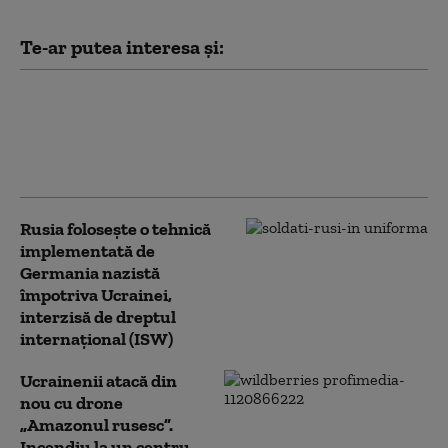
Te-ar putea interesa și:
Sprijinul pentru războiul lui Putin,
la minime istorice: Ce a declanșat
schimbarea de opinie în rândul
rușilor
Rusia folosește o tehnică
implementată de
Germania nazistă
împotriva Ucrainei,
interzisă de dreptul
internațional (ISW)
Ucrainenii atacă din
nou cu drone
„Amazonul rusesc”.
Incendiu la un centru