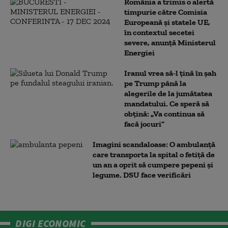
România a trimis o alertă
timpurie către Comisia
Europeană și statele UE,
în contextul secetei
severe, anunță Ministerul
Energiei
Iranul vrea să-l țină în șah
pe Trump până la
alegerile de la jumătatea
mandatului. Ce speră să
obțină: „Va continua să
facă jocuri”
Imagini scandaloase: O ambulanță
care transporta la spital o fetiță de
un an a oprit să cumpere pepeni și
legume. DSU face verificări
DIGI ECONOMIC