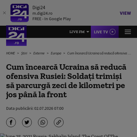
Digi24
VIEW
m.digi24.ro
FREE - In Google Play
LIVE TV
LIVE FM
HOME
Știri
Externe
Europa
Cum încearcă Ucraina să reducă ofensiva Rusiei: Soldați trimiși să parcurgă zeci de kilometri pe jos până la front
Cum încearcă Ucraina să reducă
ofensiva Rusiei: Soldați trimiși
să parcurgă zeci de kilometri pe
jos până la front
Data publicării:
02.07.2026 07:00