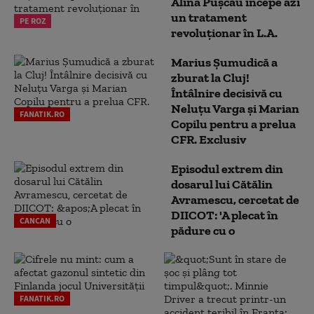
Alina Pușcău începe azi
un tratament
PE ROZ
revoluționar în L.A.
Marius Şumudică a
zburat la Cluj!
Întâlnire decisivă cu
Neluţu Varga şi Marian
FANATIK.RO
Copilu pentru a prelua
CFR. Exclusiv
Episodul extrem din
dosarul lui Cătălin
Avramescu, cercetat de
DIICOT: 'A plecat în
CANCAN
pădure cu o
FANATIK.RO