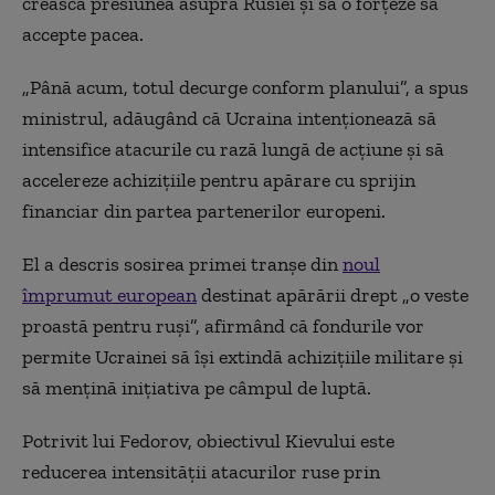
crească presiunea asupra Rusiei și să o forțeze să
accepte pacea.
„Până acum, totul decurge conform planului”, a spus
ministrul, adăugând că Ucraina intenționează să
intensifice atacurile cu rază lungă de acțiune și să
accelereze achizițiile pentru apărare cu sprijin
financiar din partea partenerilor europeni.
El a descris sosirea primei tranșe din
noul
împrumut european
destinat apărării drept „o veste
proastă pentru ruși”, afirmând că fondurile vor
permite Ucrainei să își extindă achizițiile militare și
să mențină inițiativa pe câmpul de luptă.
Potrivit lui Fedorov, obiectivul Kievului este
reducerea intensității atacurilor ruse prin