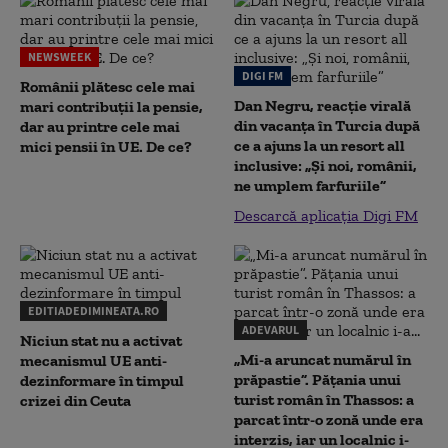
NEWSWEEK
DIGI FM
Românii plătesc cele mai
Dan Negru, reacție virală
mari contribuții la pensie,
din vacanța în Turcia după
dar au printre cele mai
ce a ajuns la un resort all
mici pensii în UE. De ce?
inclusive: „Și noi, românii,
ne umplem farfuriile”
Descarcă aplicația Digi FM
EDITIADEDIMINEATA.RO
ADEVARUL
Niciun stat nu a activat
„Mi-a aruncat numărul în
mecanismul UE anti-
prăpastie”. Pățania unui
dezinformare în timpul
turist român în Thassos: a
crizei din Ceuta
parcat într-o zonă unde era
interzis, iar un localnic i-