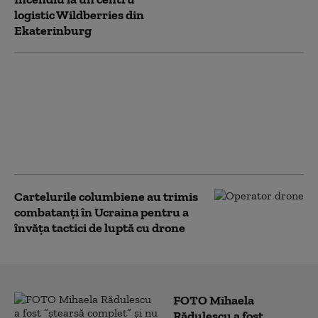
logistic Wildberries din
Ekaterinburg
Bloomberg: Economia
de război a Rusiei
alimentează creşteri
salariale pe care
companiile nu şi le
permit
Cartelurile columbiene au trimis
combatanți în Ucraina pentru a
învăța tactici de luptă cu drone
FOTO Mihaela
Rădulescu a fost