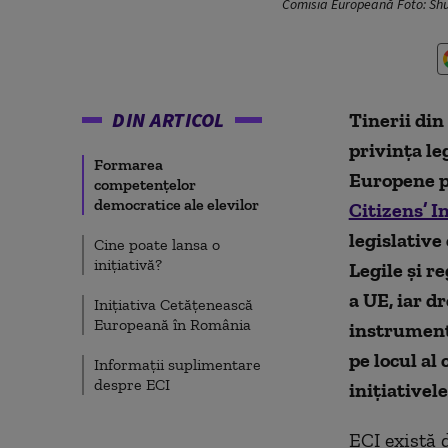
Comisia Europeană Foto: Shu
DIN ARTICOL
Tinerii din
privința le
Formarea
Europene p
competențelor
democratice ale elevilor
Citizens’ In
legislative
Cine poate lansa o
inițiativă?
Legile și r
a UE, iar dr
Inițiativa Cetățenească
Europeană în România
instrument 
pe locul al
Informații suplimentare
despre ECI
inițiativel
ECI există 