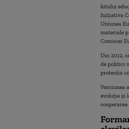
kitului edu
Inițiativa 
Uniunea Eur
materiale p
Comisiei Eur
Din 2012, c
de politici
protecția c
Versiunea a
evoluție și 
cooperarea 
Formar