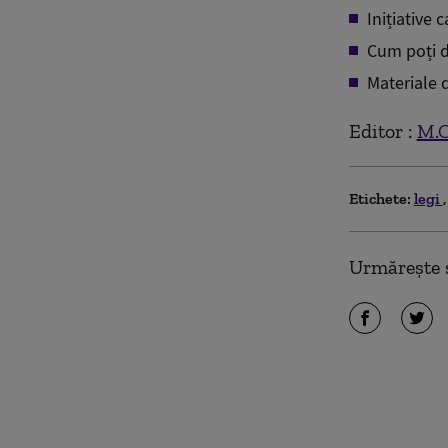
Inițiative 
Cum poți 
Materiale
Editor :
M.
Etichete:
legi
Urmărește ș