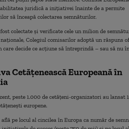
abilitatea juridică a inițiativei înainte de a permite
ilor să înceapă colectarea semnăturilor.
fost colectate și verificate cele un milion de semnătu
 naționale, Colegiul comisarilor adoptă un răspuns ofi
 în care decide ce acțiune să întreprindă – sau să nu î
tiva Cetățenească Europeană în
ia
zent, peste 1.000 de cetățeni-organizatori au lansat 
etățenești europene.
află pe locul al cincilea în Europa ca număr de semn
 inițiativele de succes (peste 750 de mii) și pe locul a