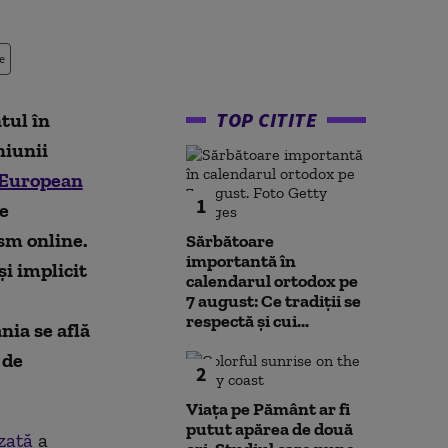
e
TOP CITITE
tul în
niunii
European
1
ve
sm online.
Sărbătoare
importantă în
și implicit
calendarul ortodox pe
7 august: Ce tradiții se
respectă și cui...
nia se află
 de
2
Viața pe Pământ ar fi
putut apărea de două
zată
a