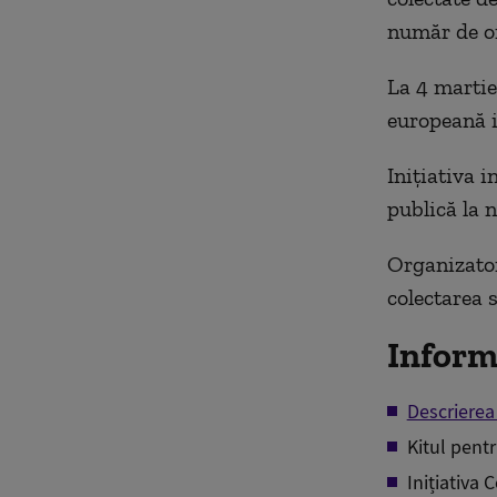
număr de or
La 4 martie
europeană i
Inițiativa i
publică la 
Organizatori
colectarea 
Inform
Descrierea
Kitul pentr
Inițiativa