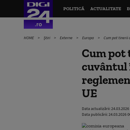
POLITICĂ
ACTUALITATE
E
HOME
Știri
Externe
Europa
Cum pot tinerii 
Cum pot t
cuvântul î
reglement
UE
Data actualizării:
24.03.2026
Data publicării:
24.03.2026 0