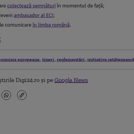
care
colectează semnături
în momentul de față;
deveni
ambasador al ECI
;
 de comunicare
în limba română
.
C
comisia europeana
tineri
reglementări
inițiativa cetățeneas
tirile Digi24.ro și pe
Google News