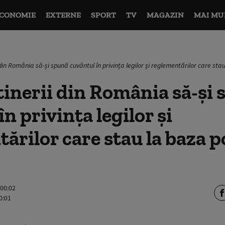
CONOMIE
EXTERNE
SPORT
TV
MAGAZIN
MAI MU
din România să-și spună cuvântul în privința legilor și reglementărilor care stau 
inerii din România să-și
n privința legilor și
ărilor care stau la baza po
 00:02
0:01