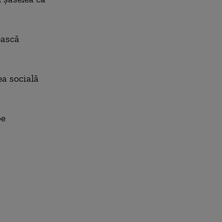
ească
ea socială
pe