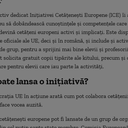
r
ctiv dedicat Inițiativei Cetățenești Europene (ICE) îi 
iceu să dobândească cunoștințele și competențele care 
evină cetățeni europeni activi și implicați. Este disp
e oficiale ale UE, deci și în română, și include și activ
de grup, pentru a sprijini mai bine elevii și profesorii
ot solicita gratuit copii tipărite ale kitului, precum și 
re pentru elevii care iau parte la activități.
ate lansa o inițiativă?
rația UE în acțiune arată cum pot colabora cetățeni
face vocea auzită.
e cetățenești europene pot fi lansate de un grup de or
in cel puțin șapte state membre. Comisia Europeană