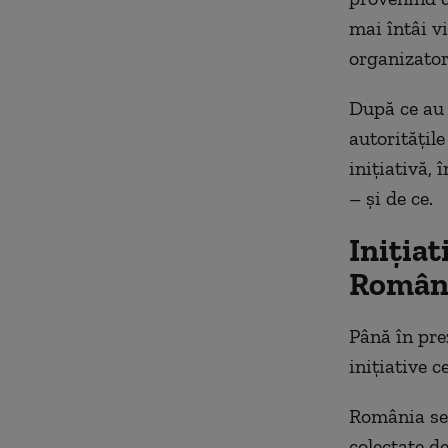
mai întâi vi
organizator
După ce au 
autoritățile
inițiativă,
– și de ce.
Iniția
Român
Până în pre
inițiative c
România se 
colectate de