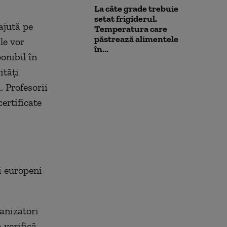
La câte grade trebuie
setat frigiderul.
ajută pe
Temperatura care
păstrează alimentele
le vor
în...
onibil în
ități
. Profesorii
certificate
i europeni
ganizatori
 verifică