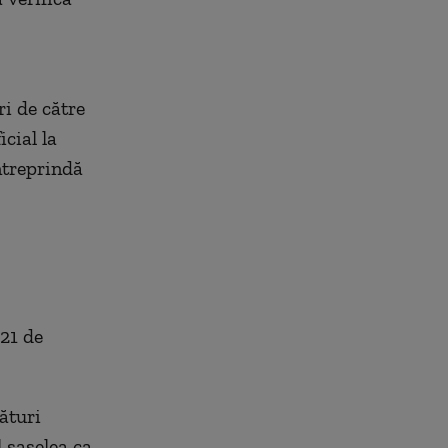
ri de către
cial la
ntreprindă
121 de
ături
l șaselea ca