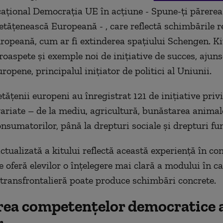
cațional Democrația UE în acțiune - Spune-ți părerea
Cetățenească Europeană - , care reflectă schimbările r
opeană, cum ar fi extinderea spațiului Schengen. Ki
roaspete și exemple noi de inițiative de succes, ajun
opene, principalul inițiator de politici al Uniunii.
etățenii europeni au înregistrat 121 de inițiative pri
 variate – de la mediu, agricultură, bunăstarea animale
onsumatorilor, până la drepturi sociale și drepturi f
ctualizată a kitului reflectă această experiență în co
le oferă elevilor o înțelegere mai clară a modului în c
transfrontalieră poate produce schimbări concrete.
ea competențelor democratice 