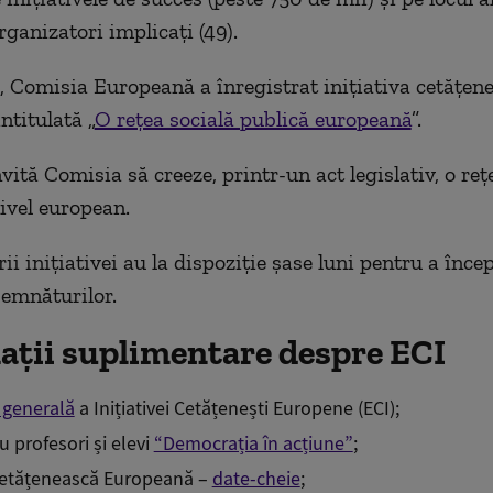
ganizatori implicați (49).
, Comisia Europeană a înregistrat inițiativa cetățen
ntitulată „
O rețea socială publică europeană
”.
nvită Comisia să creeze, printr-un act legislativ, o reț
nivel european.
i inițiativei au la dispoziție șase luni pentru a înce
semnăturilor.
ații suplimentare despre ECI
 generală
a Inițiativei Cetățenești Europene (ECI);
u profesori și elevi
“Democrația în acțiune”
;
 Cetățenească Europeană –
date-cheie
;