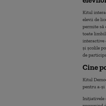
elevilo
Kitul intera
elevii de l
permite să d
toate limbil
interactive 
și școlile p
de participa
Cine po
Kitul Democ
pentru a-și 
Inițiativel
provenind d