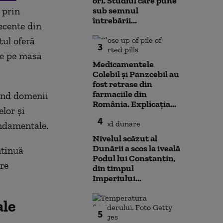
ori. Studiul care pune
 prin
sub semnul
întrebării...
ecente din
tul oferă
3
se pe masa
Medicamentele
Colebil și Panzcebil au
fost retrase din
farmaciile din
vind domenii
România. Explicația...
lor și
4
undamentale.
Nivelul scăzut al
Dunării a scos la iveală
ntinuă
Podul lui Constantin,
are
din timpul
Imperiului...
ale
5