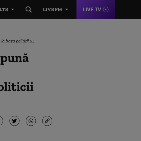
LIVE TV
LTE
LIVE FM
la baza politicii UE
 spună
liticii