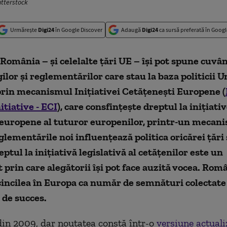
tterstock
Urmărește
Digi24
în Google Discover
Adaugă
Digi24
ca sursă preferată în Googl
 România – și celelalte țări UE – își pot spune cuvân
gilor și reglementărilor care stau la baza politicii U
rin mecanismul Inițiativei Cetățenești Europene (
itiative - ECI
), care consfințește dreptul la inițiati
 europene al tuturor europenilor, printr-un mecani
eglementările noi influențează politica oricărei țări 
eptul la inițiativă legislativă al cetățenilor este un
prin care alegătorii își pot face auzită vocea. Româ
 cincilea în Europa ca număr de semnături colectate
e de succes.
din 2009, dar noutatea constă într-o
versiune actuali