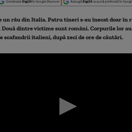
Urmărește
Digi24
în Google Discover
Adaugă
Digi24
ca sursă preferată în Googl
 un râu din Italia. Patru tineri s-au înecat doar în
Două dintre victime sunt români. Corpurile lor au 
e scafandrii italieni, după zeci de ore de căutări.