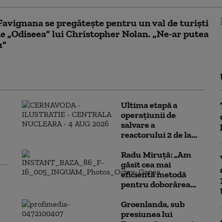
Favignana se pregăteşte pentru un val de turişti
de „Odiseea” lui Christopher Nolan. „Ne-ar putea
u”
Ultima etapă a
operațiunii de
salvare a
reactorului 2 de la...
Radu Miruță: „Am
găsit cea mai
eficientă metodă
pentru doborârea...
Groenlanda, sub
presiunea lui