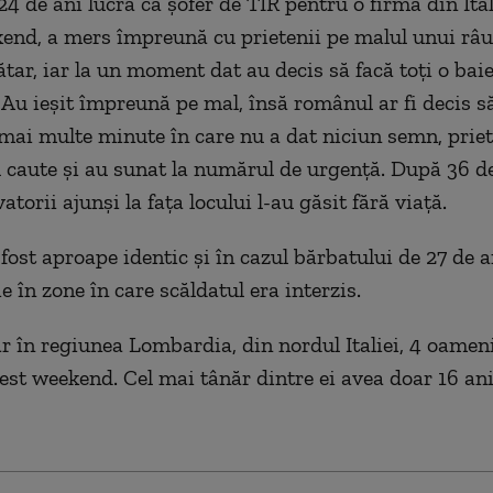
4 de ani lucra ca șofer de TIR pentru o firmă din Ital
end, a mers împreună cu prietenii pe malul unui râu
tar, iar la un moment dat au decis să facă toți o baie
 Au ieșit împreună pe mal, însă românul ar fi decis s
mai multe minute în care nu a dat niciun semn, priete
l caute și au sunat la numărul de urgență. După 36 d
vatorii ajunși la fața locului l-au găsit fără viață.
 fost aproape identic și în cazul bărbatului de 27 de 
e în zone în care scăldatul era interzis.
oar în regiunea Lombardia, din nordul Italiei, 4 oamen
cest weekend. Cel mai tânăr dintre ei avea doar 16 ani