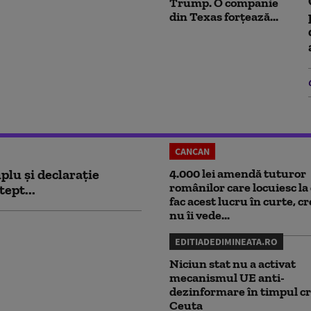
Trump. O companie
din Texas forțează...
CANCAN
plu și declarație
4.000 lei amendă tuturor
românilor care locuiesc la 
tept...
fac acest lucru în curte, c
nu îi vede...
EDITIADEDIMINEATA.RO
Niciun stat nu a activat
mecanismul UE anti-
dezinformare în timpul cr
Ceuta