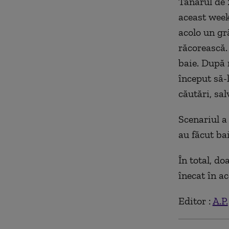
Tânărul de 2
aceast week
acolo un gră
răcorească.
baie. După 
început să-
căutări, sal
Scenariul a
au făcut bai
În total, d
înecat în a
Editor :
A.P.