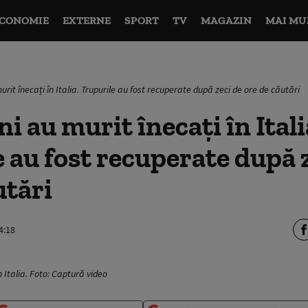
CONOMIE
EXTERNE
SPORT
TV
MAGAZIN
MAI MU
rit înecați în Italia. Trupurile au fost recuperate după zeci de ore de căutări
i au murit înecați în Itali
 au fost recuperate după 
utări
4:18
n Italia. Foto: Captură video