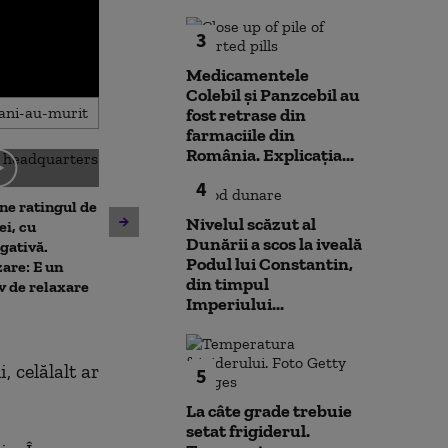
3
Medicamentele
Colebil și Panzcebil au
fost retrase din
farmaciile din
România. Explicația...
4
ne ratingul de
Nivelul scăzut al
De ce nu ajută ploile de vară
Nicușor Dan sp
ei, cu
Dunării a scos la iveală
la diminuarea secetei.
că România își
gativă.
Podul lui Constantin,
Climatolog: Sunt distribuite
obiectivul trece
are: E un
din timpul
neuniform și nu acolo unde
moneda euro: „
v de relaxare
Imperiului...
este nevoie mai mare
de durată care
prioritizat”
, celălalt ar
5
La câte grade trebuie
setat frigiderul.