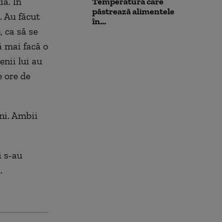
ia. În
Temperatura care
păstrează alimentele
. Au făcut
în...
, ca să se
ă mai facă o
nii lui au
e ore de
ani. Ambii
i s-au
.