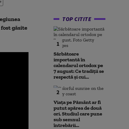
e
TOP CITITE
 regiunea
fost găsite
1
Sărbătoare
importantă în
calendarul ortodox pe
7 august: Ce tradiții se
respectă și cui...
2
Viața pe Pământ ar fi
putut apărea de două
ori. Studiul care pune
sub semnul
întrebării...