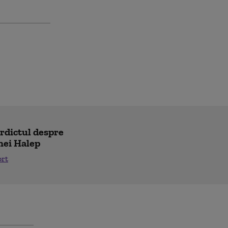
erdictul despre
nei Halep
ort