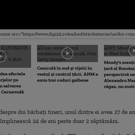
me
Moody's menți
Caniculă în sud și vijelii în
țară al Români
dea efectele
vestul și centrul țării. ANM a
perspectivă ne
rjelor pe
emis trei coduri galbene
Alexandru Naz
u salvarea
răgaz, nu moti
la Cernavodă
espre doi bărbați tineri, unul dintre ei avea 27 de ani
 împlinească 24 de ani peste doar 2 săptămâni.