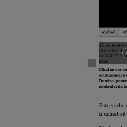
0
embed
seconds
of
0
seconds
Volu
90%
Când se vor ve
scufundării ba
Dunăre, pentr
centralei de 
Este vorba d
fi urmat să