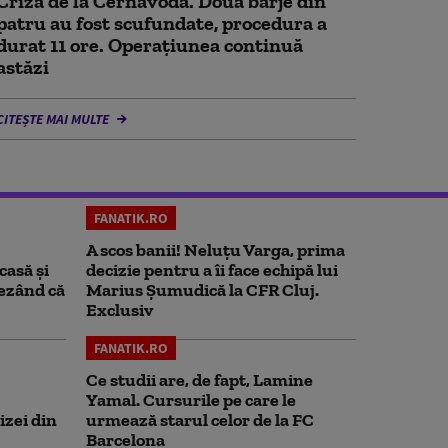
Criza de la Cernavodă. Două barje din
patru au fost scufundate, procedura a
durat 11 ore. Operațiunea continuă
astăzi
CITEȘTE MAI MULTE
FANATIK.RO
A scos banii! Neluțu Varga, prima
casă și
decizie pentru a îi face echipă lui
rezând că
Marius Șumudică la CFR Cluj.
Exclusiv
FANATIK.RO
Ce studii are, de fapt, Lamine
Yamal. Cursurile pe care le
izei din
urmează starul celor de la FC
Barcelona