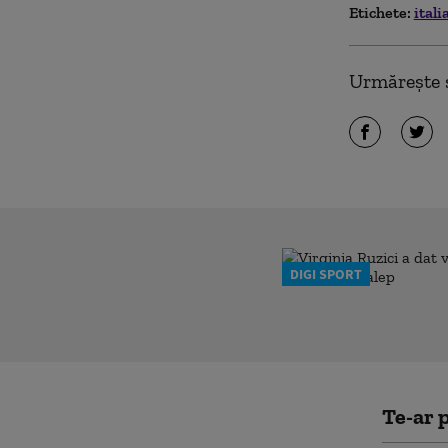
Etichete:
itali
Urmărește ș
DIGI SPORT
Te-ar p