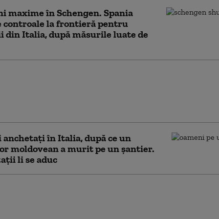
ni maxime în Schengen. Spania
controale la frontieră pentru
ii din Italia, după măsurile luate de
ameninţă Italia cu
măsuri dacă nu elimină
lele la frontiere impuse
iza din Ceuta
anchetați în Italia, după ce un
r moldovean a murit pe un șantier.
ații li se aduc
ment de călătorie pentru
 care merg în Italia.
ările MAE