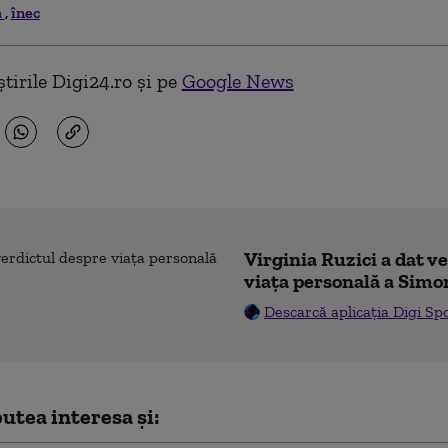
a
înec
tirile Digi24.ro și pe
Google News
Virginia Ruzici a dat v
viața personală a Simo
Descarcă aplicația Digi Sp
utea interesa și: