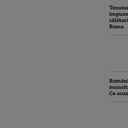
Tensiu
impune 
călător
Roma
Spania 
contra
controa
după cr
Români 
muncito
Ce acuz
Avertis
românii
Preciz