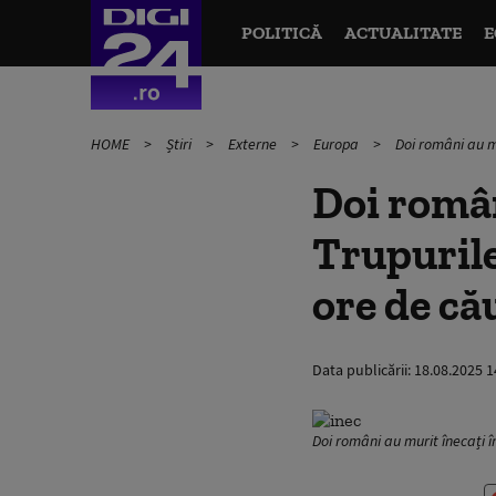
POLITICĂ
ACTUALITATE
E
HOME
Știri
Externe
Europa
Doi români au mu
Doi român
Trupurile
ore de că
Data publicării:
18.08.2025 1
Doi români au murit înecați î