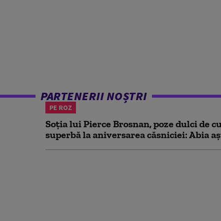
PARTENERII NOȘTRI
PE ROZ
Soția lui Pierce Brosnan, poze dulci de cu
superbă la aniversarea căsniciei: Abia aș