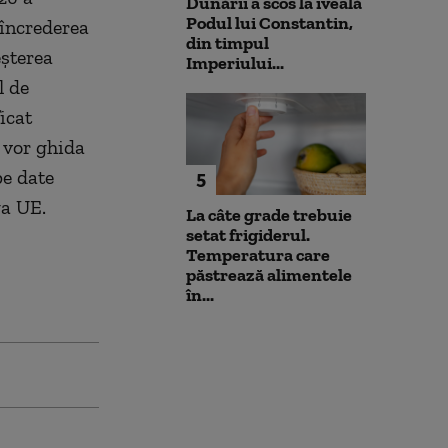
Dunării a scos la iveală
Podul lui Constantin,
 încrederea
din timpul
eşterea
Imperiului...
l de
icat
e vor ghida
pe date
5
ga UE.
La câte grade trebuie
setat frigiderul.
Temperatura care
păstrează alimentele
în...