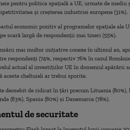
cheie pentru politica spaţială a UE, urmate de mediu 
mpetitivitatea şi creşterea industriei europene (31%).
pactul economic pozitiv al programelor spaţiale ale U
pe scară largă de respondenţii mai tineri (55%).
ansării mai multor iniţiative conexe în ultimul an, ap
ntre respondenţi (74%, respectiv 76% în cazul Românie
velul actual al investiţiilor UE în domeniul apărării 
 aceste cheltuieli ar trebui sporite.
ste deosebit de ridicat în ţări precum Lituania (80%),
anda (83%), Spania (80%) şi Danemarca (78%).
entul de securitate
arometru Flash lansat la începutul lunii ianuarie 20