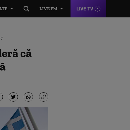
LIVE TV
LTE
LIVE FM
u)
deră că
tă