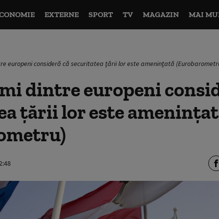
CONOMIE
EXTERNE
SPORT
TV
MAGAZIN
MAI MU
tre europeni consideră că securitatea ţării lor este ameninţată (Eurobarometr
mi dintre europeni consi
ea ţării lor este ameninţa
ometru)
2:48