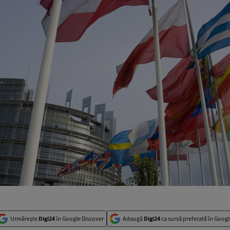
Urmărește
Digi24
în Google Discover
Adaugă
Digi24
ca sursă preferată în Googl