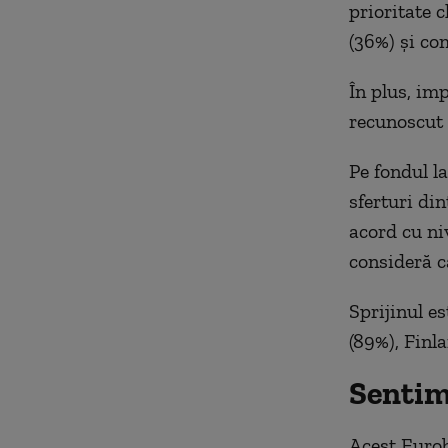
prioritate 
(36%) şi co
În plus, im
recunoscut 
Pe fondul l
sferturi di
acord cu ni
consideră că
Sprijinul e
(89%), Finl
Sentim
Acest Eurob