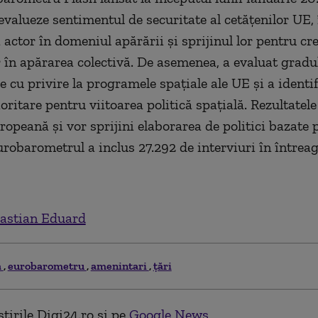
evalueze sentimentul de securitate al cetăţenilor UE,
 actor în domeniul apărării şi sprijinul lor pentru cr
or în apărarea colectivă. De asemenea, a evaluat gradu
e cu privire la programele spaţiale ale UE şi a identif
oritare pentru viitoarea politică spaţială. Rezultatel
opeană şi vor sprijini elaborarea de politici bazate 
urobarometrul a inclus 27.292 de interviuri în întrea
astian Eduard
a
eurobarometru
amenintari
ţări
tirile Digi24.ro și pe
Google News