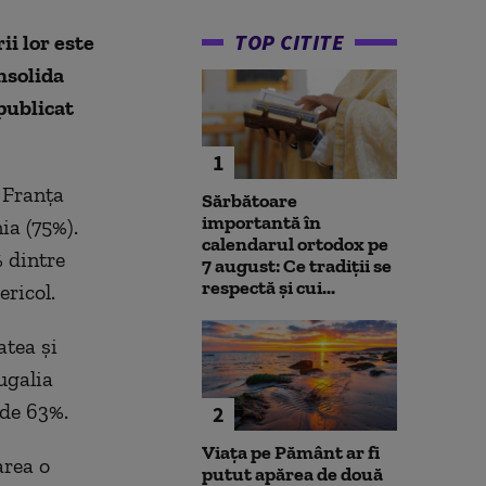
TOP CITITE
i lor este
nsolida
publicat
1
 Franţa
Sărbătoare
importantă în
ia (75%).
calendarul ortodox pe
 dintre
7 august: Ce tradiții se
respectă și cui...
ericol.
atea şi
ugalia
 de 63%.
2
Viața pe Pământ ar fi
area o
putut apărea de două