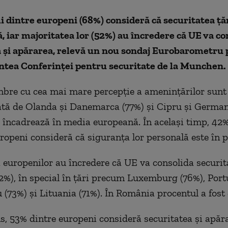
 dintre europeni (68%) consideră că securitatea ţări
 iar majoritatea lor (52%) au încredere că UE va co
a şi apărarea, relevă un nou sondaj Eurobarometru 
intea Conferinţei pentru securitate de la Munchen.
bre cu cea mai mare percepţie a ameninţărilor sunt
tă de Olanda şi Danemarca (77%) şi Cipru şi German
încadrează în media europeană. În acelaşi timp, 42%
uropeni consideră că siguranţa lor personală este în p
 europenilor au încredere că UE va consolida securit
2%), în special în ţări precum Luxemburg (76%), Port
u (73%) şi Lituania (71%). În România procentul a fost
ns, 53% dintre europeni consideră securitatea şi apăr