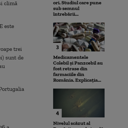
ori. Studiul care pune
şi climă
sub semnul
întrebării...
E este
3
roape trei
i) sunt de
Medicamentele
Colebil și Panzcebil au
sau
fost retrase din
farmaciile din
România. Explicația...
 Portugalia
4
Nivelul scăzut al
26 a