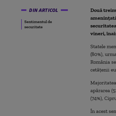
DIN ARTICOL
Două treimi
ameninţată,
Sentimentul de
securitate
securitate
vineri, îna
Statele mem
(80%), urma
România se 
cetăţenii e
Majoritatea
apărarea (5
(74%), Cipr
În acest se