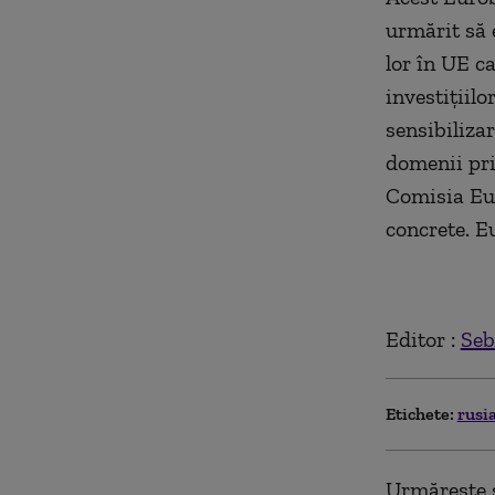
urmărit să 
lor în UE ca
investiţiil
sensibilizar
domenii pri
Comisia Eur
concrete. E
Editor :
Seb
Etichete:
rusi
Urmărește ș