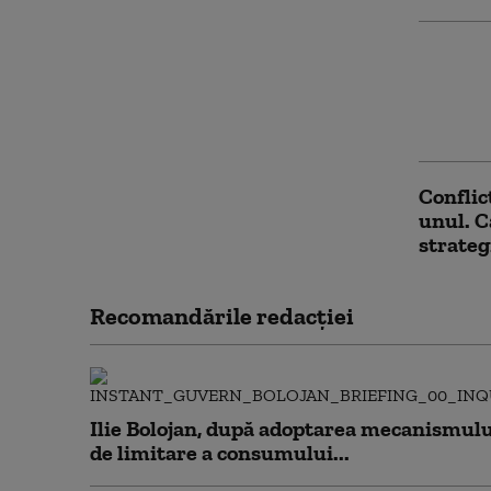
Volodim
șeful N
doi lid
privire
Conflic
unul. C
strateg
Recomandările redacţiei
Ilie Bolojan, după adoptarea mecanismulu
de limitare a consumului...