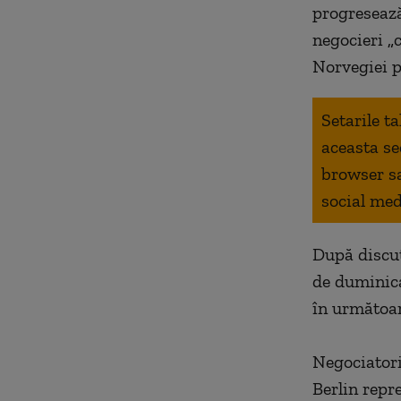
progresează
negocieri
„
Norvegiei p
Setarile t
aceasta se
browser s
social med
După discuţ
de duminica
în următoar
Negociatori
Berlin repre