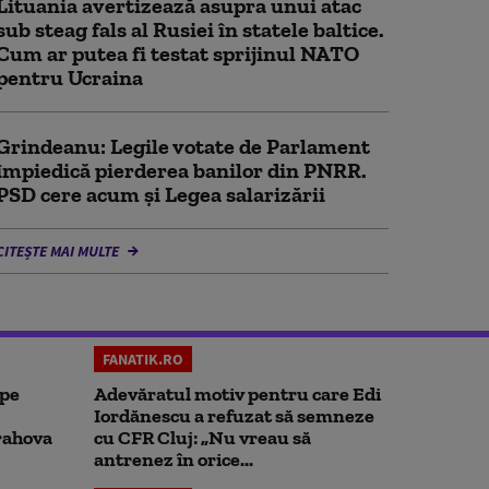
Lituania avertizează asupra unui atac
sub steag fals al Rusiei în statele baltice.
Cum ar putea fi testat sprijinul NATO
pentru Ucraina
Grindeanu: Legile votate de Parlament
împiedică pierderea banilor din PNRR.
PSD cere acum și Legea salarizării
CITEȘTE MAI MULTE
FANATIK.RO
 pe
Adevăratul motiv pentru care Edi
Iordănescu a refuzat să semneze
rahova
cu CFR Cluj: „Nu vreau să
antrenez în orice...