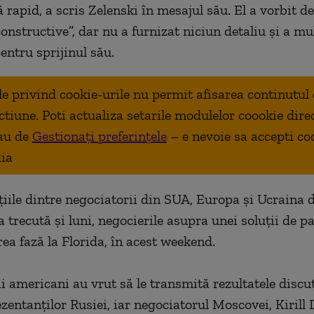
 rapid, a scris Zelenski în mesajul său. El a vorbit d
constructive
”
, dar nu a furnizat niciun detaliu şi a m
entru sprijinul său.
ale privind cookie-urile nu permit afisarea continutul
ctiune. Poti actualiza setarile modulelor coookie dire
au de
Gestionați preferințele
– e nevoie sa accepti co
ia
iile dintre negociatorii din SUA, Europa şi Ucraina de
 trecută şi luni, negocierile asupra unei soluţii de pa
ea fază la Florida, în acest weekend.
i americani au vrut să le transmită rezultatele discuţi
zentanţilor Rusiei, iar negociatorul Moscovei, Kirill 