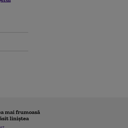
"cea mai frumoasă
ăsit liniștea
ort