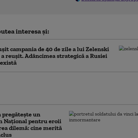
utea interesa și:
ușit campania de 40 de zile a lui Zelenski
u a reușit. Adâncimea strategică a Rusiei
există
i acuză presiuni asupra Ucrainei:
rea livrărilor de rachete antiaeriene
te să ne facă mai cooperanți”
 pregătește un
 Național pentru eroii
rea dilemă: cine merită
nclus