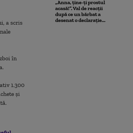
„Anna, ţine-ţi prostul
acasă!”. Val de reacții
după ce un bărbat a
desenat o declarație...
, a scris
nale
zboi în
a.
ativ 1.300
chete şi
tă.
şeful