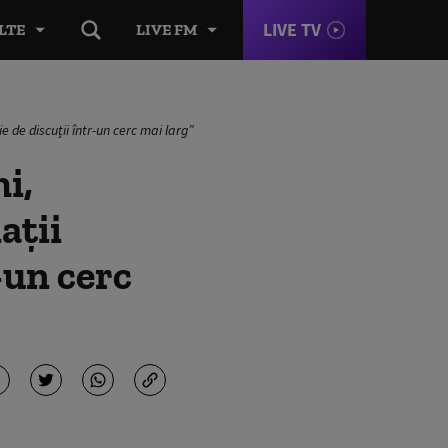
LIVE TV
LTE
LIVE FM
e de discuții într-un cerc mai larg”
i,
aţii
-un cerc