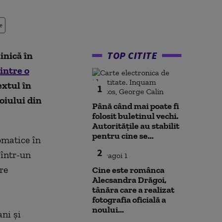
e
TOP CITITE
inică în
dintre o
extul în
1
oiului din
Până când mai poate fi
folosit buletinul vechi.
Autoritățile au stabilit
pentru cine se...
omatice în
2
 într-un
re
Cine este românca
Alecsandra Drăgoi,
tânăra care a realizat
fotografia oficială a
noului...
ni şi