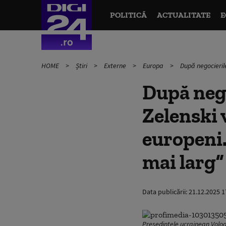
POLITICĂ
ACTUALITATE
E
HOME
Știri
Externe
Europa
După negocierile
După nego
Zelenski v
europeni.
mai larg”
Data publicării:
21.12.2025 1
Președintele ucrainean Volod