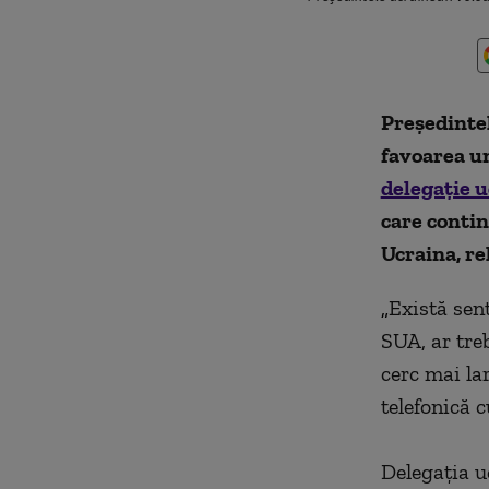
Preşedinte
favoarea un
delegaţie 
care contin
Ucraina, re
„
Există sen
SUA, ar tre
cerc mai la
telefonică 
Delegaţia u