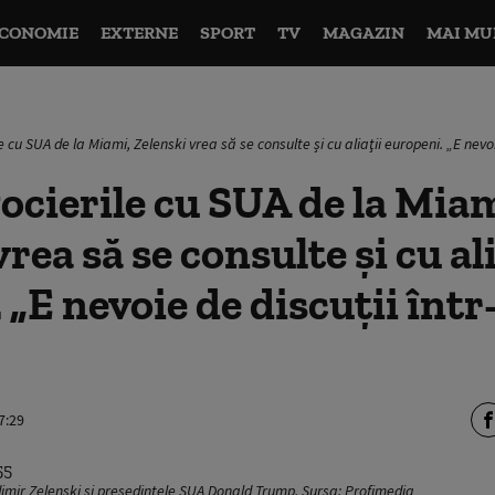
CONOMIE
EXTERNE
SPORT
TV
MAGAZIN
MAI MU
 cu SUA de la Miami, Zelenski vrea să se consulte și cu aliaţii europeni. „E nevoi
cierile cu SUA de la Miam
rea să se consulte și cu ali
 „E nevoie de discuții într
7:29
imir Zelenski și președintele SUA Donald Trump. Sursa: Profimedia