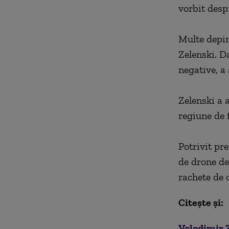
vorbit desp
Multe depin
Zelenski. D
negative, a 
Zelenski a a
regiune de f
Potrivit pr
de drone de
rachete de 
Citește și:
Volodimir Z