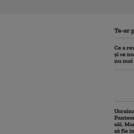
Te-ar p
Ce a re
și ce n
nu mai 
Zelensk
„Reduce
urmăreș
Ucraina
Panteon
săi. Ma
să fie i