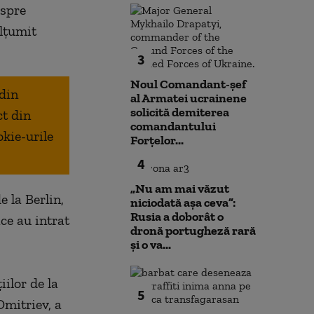
espre
ulţumit
3
Noul Comandant-șef
 din
al Armatei ucrainene
solicită demiterea
ct din
comandantului
okie-urile
Forțelor...
4
„Nu am mai văzut
 la Berlin,
niciodată așa ceva”:
Rusia a doborât o
ce au intrat
dronă portugheză rară
și o va...
ilor de la
5
Dmitriev, a