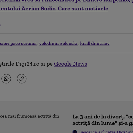
tului Aerian Sudic. Care sunt motivele
.
cieri pace ucraina
volodimir zelenski
kirill dmitriev
tirile Digi24.ro și pe
Google News
La 3 ani de la divorț, 
actriță din lume" și-a g
Descarcă aplicația Digi Sp