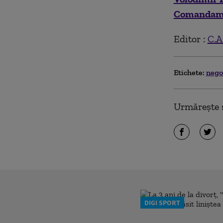
Comandamen
Editor :
C.A
Etichete:
nego
Urmărește ș
DIGI SPORT