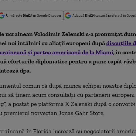
Urmărește
Digi24
în Google Discover
Adaugă
Digi24
ca sursă preferată în Googl
le ucrainean Volodimir Zelenski s-a pronunţat dum
ei noi întâlniri cu aliaţii europeni după
discuţiile 
ucraineană şi partea americană de la Miami
, în cont
uă eforturile diplomatice pentru a pune capăt răzb
latează dpa.
timentul comun că după munca echipei noastre dipl
bui să ţinem acum consultaţii cu partenerii europeni
rg
”
, a postat pe platforma X Zelenski după o convorbi
cu premierul norvegian Jonas Gahr Store.
craineană în Florida lucrează cu negociatorii america