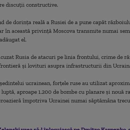
re discuţii constructive.
d de dorinţa reală a Rusiei de a pune capăt războiului
ar în această privinţă Moscova transmite numai sem
adăugat el.
cuzat Rusia de atacuri pe linia frontului, crime de ră
rontieră şi lovituri asupra infrastructurii din Ucrain
eşedintelui ucrainean, forţele ruse au utilizat aproxim
 luptă, aproape 1.200 de bombe cu planare şi nouă ra
croazieră împotriva Ucrainei numai săptămâna trecu
elenski vrea să-l înlocuiască pe Dmitro Karpenko, 