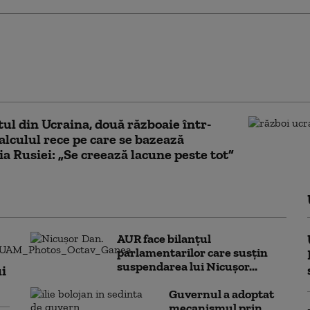
ir Zelenski, discuție cu
ATO. Despre ce au vorbit cei
eri: „Este bine informat cu
 la amenințări”
tul din Ucraina, două războaie într-
alculul rece pe care se bazează
ia Rusiei: „Se creează lacune peste tot”
AUR face bilanțul
parlamentarilor care susțin
suspendarea lui Nicușor...
i
Guvernul a adoptat
mecanismul prin