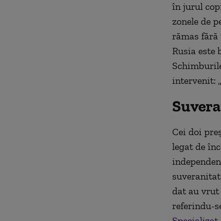
în jurul cop
zonele de pe
rămas fără t
Rusia este 
Schimburile
intervenit: 
Suvera
Cei doi pre
legat de în
independenț
suveranitate
dat au vrut
referindu-s
Specializat