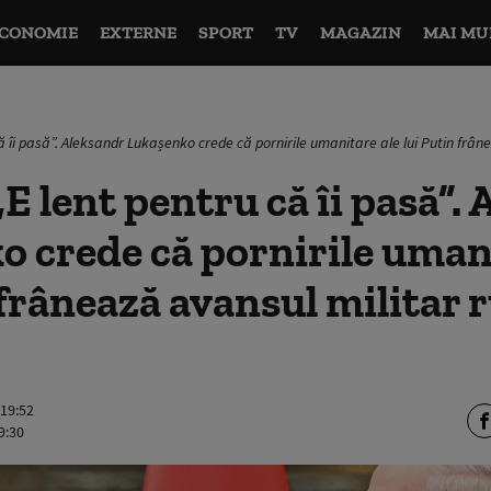
CONOMIE
EXTERNE
SPORT
TV
MAGAZIN
MAI MU
ă îi pasă”. Aleksandr Lukașenko crede că pornirile umanitare ale lui Putin frân
E lent pentru că îi pasă”.
 crede că pornirile umani
 frânează avansul militar r
 19:52
9:30