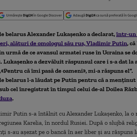
Urmărește
Digi24
în Google Discover
Adaugă
Digi24
ca sursă preferată în Googl
le belarus Alexander Lukașenko a declarat,
într-un
eri, alături de omologul său rus, Vladimir Putin
, că
in urmă de ce avansul armatei ruse în Ucraina se 
t. Lukașenko a dezvăluit răspunsul care i s-a dat la 
„«Pentru că îmi pasă de oameni», mi-a răspuns el”.
le belarus l-a lăudat pe Putin pentru că a menținu
sub cel înregistrat în timpul celui de-al Doilea Răz
duza
.
dimir Putin s-a întâlnit cu Alexander Lukașenko, la o
regiunea Karelia, în nordul Rusiei. După o slujbă relig
ți s-au așezat pe o bancă în aer liber și au răspuns l