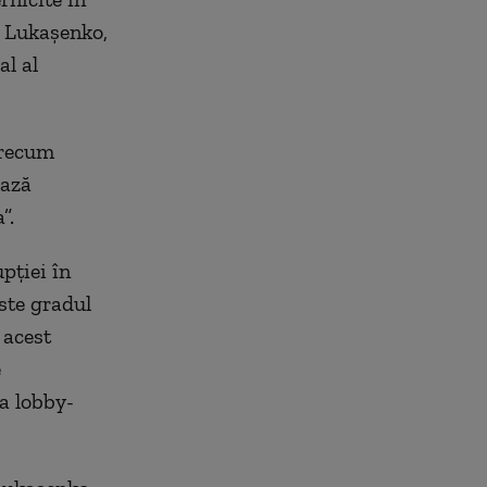
i Lukașenko,
al al
precum
ează
”.
pției în
este gradul
 acest
e
ia lobby-