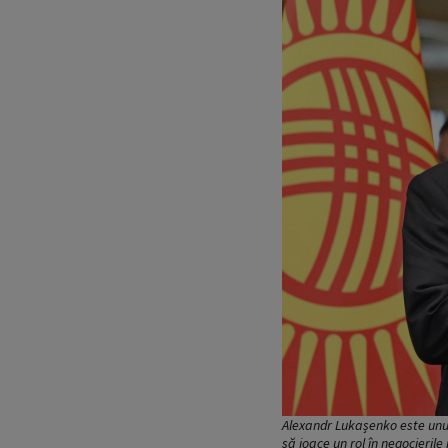
Alexandr Lukașenko este unul d
să joace un rol în negocieril