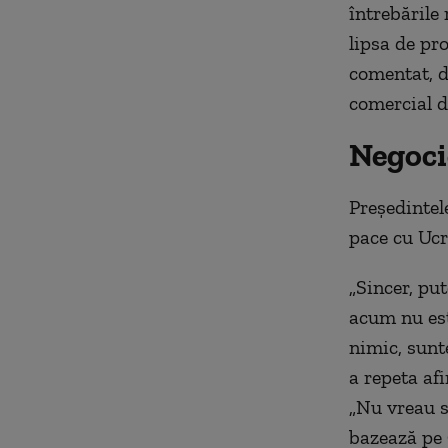
întrebările
lipsa de pr
comentat, d
comercial d
Negoci
Președintele
pace cu Ucr
„Sincer, pu
acum nu est
nimic, sunte
a repeta af
„Nu vreau s
bazează pe 