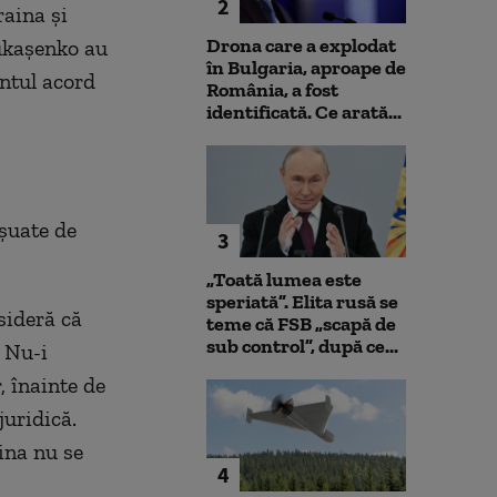
2
raina și
Drona care a explodat
Lukașenko au
în Bulgaria, aproape de
entul acord
România, a fost
identificată. Ce arată...
eșuate de
3
„Toată lumea este
speriată”. Elita rusă se
sideră că
teme că FSB „scapă de
sub control”, după ce...
 Nu-i
, înainte de
juridică.
ina nu se
4