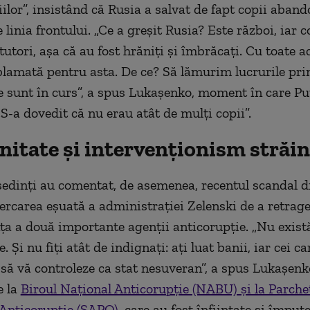
iilor”, insistând că Rusia a salvat de fapt copii aband
 linia frontului. „Ce a greșit Rusia? Este război, iar c
utori, așa că au fost hrăniți și îmbrăcați. Cu toate a
blamată pentru asta. De ce? Să lămurim lucrurile prin
 sunt în curs”, a spus Lukașenko, moment în care Pu
„S-a dovedit că nu erau atât de mulți copii”.
nitate și intervenționism străin
ședinți au comentat, de asemenea, recentul scandal d
cercarea eșuată a administrației Zelenski de a retrag
a a două importante agenții anticorupție. „Nu exist
. Și nu fiți atât de indignați: ați luat banii, iar cei ca
 să vă controleze ca stat nesuveran”, a spus Lukașenk
e la
Biroul Național Anticorupție (NABU) și la Parche
 Anticorupție (SAPO)
, care au fost înființate și împute