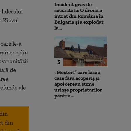
Incident grav de
securitate: O dronă a
 liderului
intrat din România în
r Kievul
Bulgaria şi a explodat
la...
 care le-a
crainene din
uveranității
5
ială de
„Meșteri” care lăsau
case fără acoperiș și
area
apoi cereau sume
rofunde ale
uriașe proprietarilor
pentru...
 din
ct din