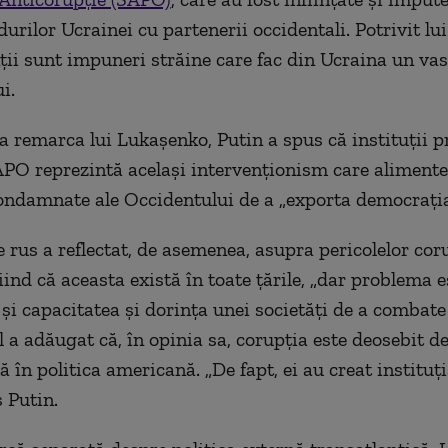
durilor Ucrainei cu partenerii occidentali. Potrivit lu
ții sunt impuneri străine care fac din Ucraina un vas
i.
 remarca lui Lukașenko, Putin a spus că instituții 
O reprezintă același intervenționism care aliment
condamnate ale Occidentului de a „exporta democrația
 rus a reflectat, de asemenea, asupra pericolelor coru
iind că aceasta există în toate țările, „dar problema 
 și capacitatea și dorința unei societăți de a combate
l a adăugat că, în opinia sa, corupția este deosebit d
 în politica americană. „De fapt, ei au creat instituț
s Putin.