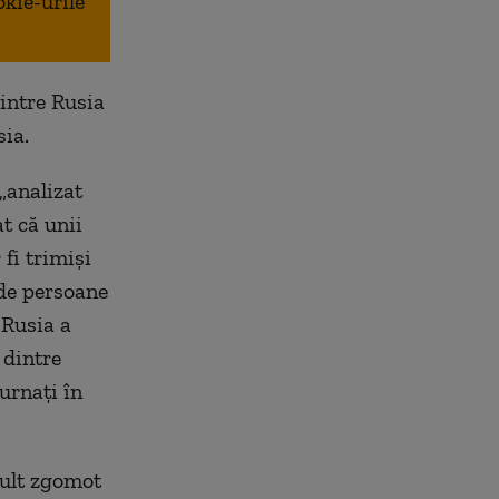
okie-urile
intre Rusia
sia.
„analizat
t că unii
 fi trimiși
0 de persoane
 Rusia a
 dintre
turnați în
mult zgomot