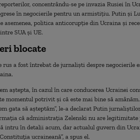
 reporterilor, concentrându-se pe invazia Rusiei în Uc
ogrese în negocierile pentru un armistițiu. Putin și 
e asemenea, politica anticorupție din Ucraina și rec
intre SUA și UE.
eri blocate
 rus a fost întrebat de jurnaliști despre negocierile 
aina.
tem aștepta, în cazul în care conducerea Ucrainei con
e momentul potrivit și că este mai bine să amânăm.
m gata să așteptăm”, le-a declarat Putin jurnaliștilor
irmația că administrația Zelenski nu are legitimitate 
ă intru în detalii acum, dar actualul guvern din Ucra
Constituția ucraineană”, a spus el.