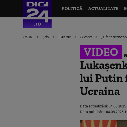
POLITICĂ
ACTUALITATE
E
HOME
Știri
Externe
Europa
„E lent pentru c
VIDEO
„
Lukașenko
lui Putin
Ucraina
Data actualizării:
04.08.2025
Data publicării:
04.08.2025 1