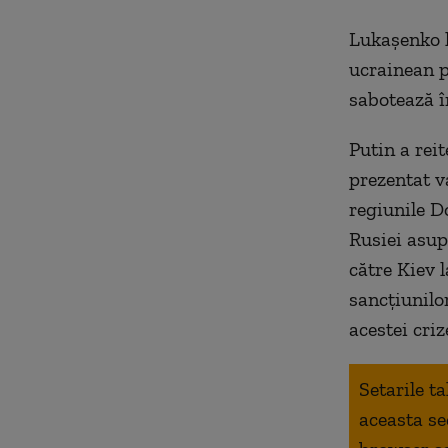
Lukașenko l-
ucrainean pe
sabotează î
Putin a reit
prezentat v
regiunile D
Rusiei asup
către Kiev 
sancțiunilo
acestei criz
Setarile t
aceasta se