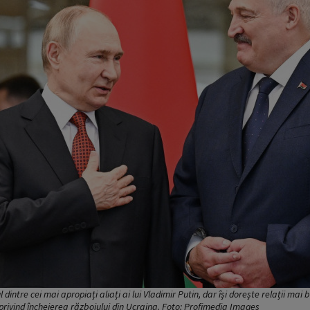
intre cei mai apropiați aliați ai lui Vladimir Putin, dar își dorește relații mai 
e privind încheierea războiului din Ucraina. Foto: Profimedia Images