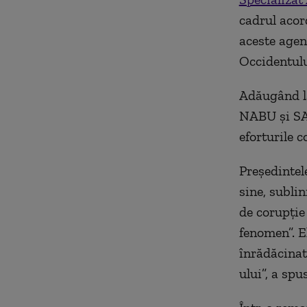
cadrul acor
aceste agen
Occidentulu
Adăugând la
NABU și SAP
eforturile 
Președintele
sine, sublin
de corupție
fenomen”. E
înrădăcinată
ului”, a spu