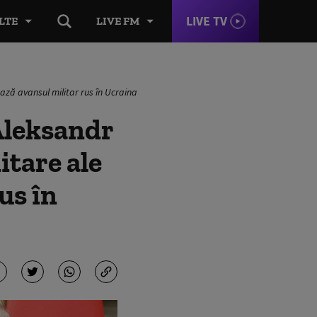
LIVE TV
LTE
LIVE FM
ează avansul militar rus în Ucraina
 Aleksandr
tare ale
us în