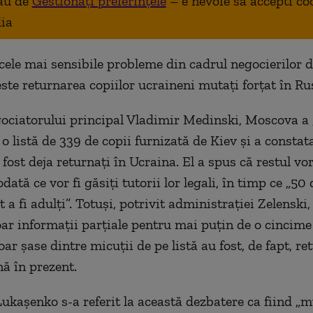
au de
Gestionați preferințele
– e nevoie sa accepti co
ia
cele mai sensibile probleme din cadrul negocierilor d
este returnarea copiilor ucraineni mutați forțat în Ru
gociatorului principal Vladimir Medinski, Moscova a 
o listă de 339 de copii furnizată de Kiev și a constata
 fost deja returnați în Ucraina. El a spus că restul vor
dată ce vor fi găsiți tutorii lor legali, în timp ce „5
 a fi adulți”. Totuși, potrivit administrației Zelenski,
oar informații parțiale pentru mai puțin de o cincime
doar șase dintre micuții de pe listă au fost, de fapt, re
ă în prezent.
ukașenko s-a referit la această dezbatere ca fiind „