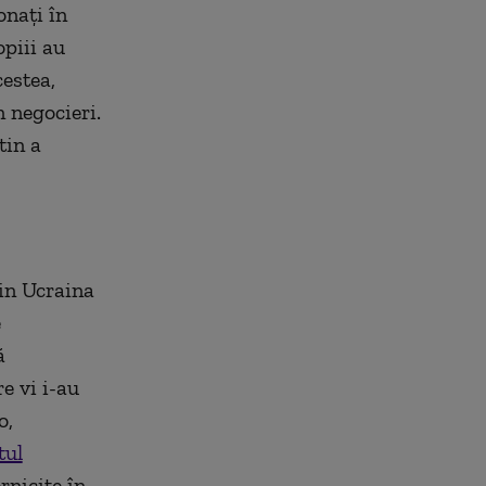
onați în
opiii au
cestea,
 negocieri.
tin a
in Ucraina
e
ă
re vi i-au
o,
tul
rnicite în