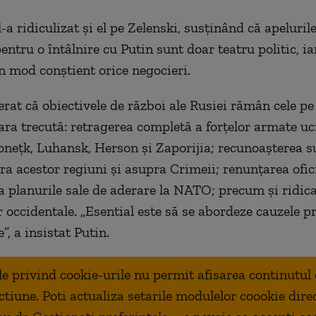
a ridiculizat și el pe Zelenski, susținând că apelurile
ntru o întâlnire cu Putin sunt doar teatru politic, ia
n mod conștient orice negocieri.
erat că obiectivele de război ale Rusiei rămân cele pe
ara trecută: retragerea completă a forțelor armate u
onețk, Luhansk, Herson și Zaporijia; recunoașterea s
ra acestor regiuni și asupra Crimeii; renunțarea ofic
la planurile sale de aderare la NATO; precum și ridic
r occidentale. „Esential este să se abordeze cauzele p
e”, a insistat Putin.
ale privind cookie-urile nu permit afisarea continutul
ctiune. Poti actualiza setarile modulelor coookie dire