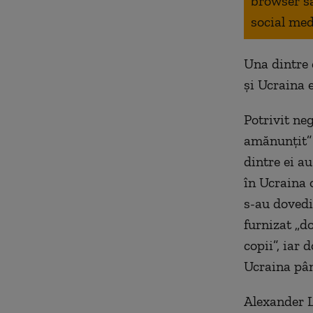
browser s
social med
Una dintre 
și Ucraina 
Potrivit ne
amănunțit” 
dintre ei au
în Ucraina o
s-au dovedit
furnizat „d
copii”, iar 
Ucraina pân
Alexander L