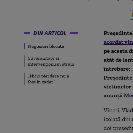
DIN ARTICOL
Președinte
acordat vin
Negocieri blocate
pe acesta d
Suveranitate și
atât de len
intervenționism străin
întrebare: 
„Nicio pierdere nu a
Președinte
fost în zadar”
victimelor 
anunță
Me
Vineri, Vla
izolată din 
doi președin