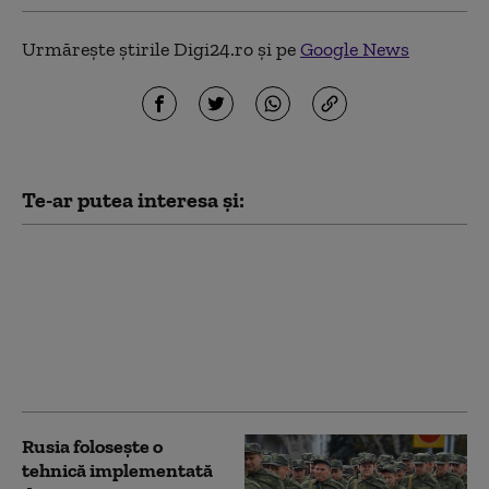
Urmărește știrile Digi24.ro și pe
Google News
Te-ar putea interesa și:
Sprijinul pentru
războiul lui Putin, la
minime istorice: Ce a
declanșat schimbarea
de opinie în rândul
rușilor
Rusia folosește o
tehnică implementată