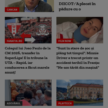
DIICOT: 'A plecat în
pădure cu o
CANCAN
FANATIK.RO
FILM NOW
Colegul lui Joao Paulo de la
"Sunt în stare de șoc și
CM 2026, transfer în
plâng tot timpul". Minnie
SuperLiga! E în tribune la
Driver a trecut printr-un
UTA – Rapid, iar
accident teribil în Franța:
conducerea a făcut marele
"Ne-am târât din mașină"
anunț!
ADEVĂRUL
PLAYTECH