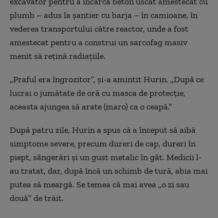
excavator pentru a încărca beton uscat amestecat cu
plumb – adus la șantier cu barja – în camioane, în
vederea transportului către reactor, unde a fost
amestecat pentru a construi un sarcofag masiv
menit să rețină radiațiile.
„Praful era îngrozitor”, și-a amintit Hurin. „După ce
lucrai o jumătate de oră cu masca de protecție,
aceasta ajungea să arate (maro) ca o ceapă.”
După patru zile, Hurin a spus că a început să aibă
simptome severe, precum dureri de cap, dureri în
piept, sângerări și un gust metalic în gât. Medicii l-
au tratat, dar, după încă un schimb de tură, abia mai
putea să meargă. Se temea că mai avea „o zi sau
două” de trăit.