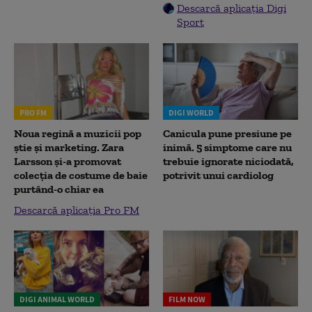
Descarcă aplicația Digi
Sport
PRO FM
DIGI WORLD
Noua regină a muzicii pop
Canicula pune presiune pe
știe și marketing. Zara
inimă. 5 simptome care nu
Larsson și-a promovat
trebuie ignorate niciodată,
colecția de costume de baie
potrivit unui cardiolog
purtând-o chiar ea
Descarcă aplicația Pro FM
DIGI ANIMAL WORLD
FILM NOW