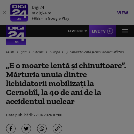
Digi24
VIEW
m.digi24.ro
FREE - In Google Play
LIVE TV
LIVE FM
HOME
Știri
Externe
Europa
„E o moarte lentă și chinuitoare”. Mărturia unuia dintre lichidatorii mobilizați la Cernobîl, la 40 de ani de la accidentul nuclear
„E o moarte lentă și chinuitoare”.
Mărturia unuia dintre
lichidatorii mobilizați la
Cernobîl, la 40 de ani de la
accidentul nuclear
Data publicării:
22.04.2026 07:00