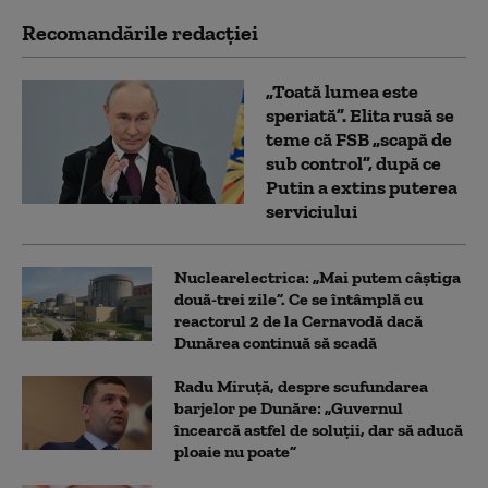
Recomandările redacţiei
„Toată lumea este
speriată”. Elita rusă se
teme că FSB „scapă de
sub control”, după ce
Putin a extins puterea
serviciului
Nuclearelectrica: „Mai putem câștiga
două-trei zile”. Ce se întâmplă cu
reactorul 2 de la Cernavodă dacă
Dunărea continuă să scadă
Radu Miruță, despre scufundarea
barjelor pe Dunăre: „Guvernul
încearcă astfel de soluții, dar să aducă
ploaie nu poate”