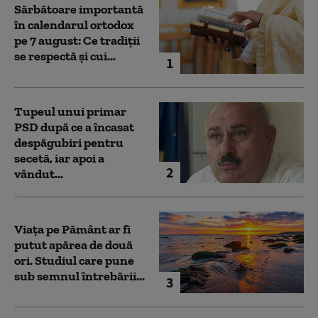
Sărbătoare importantă
în calendarul ortodox
pe 7 august: Ce tradiții
se respectă și cui...
1
Tupeul unui primar
PSD după ce a încasat
despăgubiri pentru
secetă, iar apoi a
2
vândut...
Viața pe Pământ ar fi
putut apărea de două
ori. Studiul care pune
sub semnul întrebării...
3