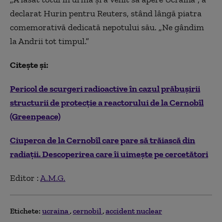
declarat Hurin pentru Reuters, stând lângă piatra
comemorativă dedicată nepotului său. „Ne gândim
la Andrii tot timpul.”
Citește și:
Pericol de scurgeri radioactive în cazul prăbuşirii
structurii de protecţie a reactorului de la Cernobîl
(Greenpeace)
Ciuperca de la Cernobîl care pare să trăiască din
radiații. Descoperirea care îi uimește pe cercetători
Editor :
A.M.G.
Etichete:
ucraina
cernobil
accident nuclear