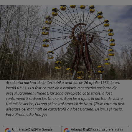
Accidentul nuclear de la Cernobîl a avut loc pe 26 aprilie 1986, la ora
locală 01:23. El a fost cauzat de o explozie a centralei nucleare din
oraşul ucrainean Pripeat, iar zona apropiată catastrofei a fost
contaminată radioactiv. Un nor radioactiv a ajuns în partea de vest a
Uniunii Sovietice, Europa şi în estul Americii de Nord. Ţările care au fost
afectate cel mai mult de catastrofă au fost Ucraina, Belarus şi Rusia.
Foto: Profimedia Images
Urmărește
Digi24
în Google
Adaugă
Digi24
ca sursă preferată în