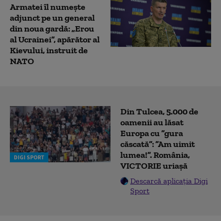
Armatei îl numește
adjunct pe un general
din noua gardă: „Erou
al Ucrainei”, apărător al
Kievului, instruit de
NATO
Din Tulcea, 5.000 de
oamenii au lăsat
Europa cu ”gura
căscată”: ”Am uimit
lumea!”. România,
DIGI SPORT
VICTORIE uriașă
Descarcă aplicația Digi
Sport