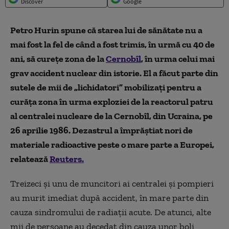
Discover
Google
Petro Hurin spune că starea lui de sănătate nu a
mai fost la fel de când a fost trimis, în urmă cu 40 de
ani, să curețe zona de la
Cernobîl
, în urma celui mai
grav accident nuclear din istorie. El a făcut parte din
sutele de mii de „lichidatori” mobilizați pentru a
curăța zona în urma exploziei de la reactorul patru
al centralei nucleare de la Cernobîl, din Ucraina, pe
26 aprilie 1986. Dezastrul a împrăștiat nori de
materiale radioactive peste o mare parte a Europei,
relatează
Reuters.
Treizeci și unu de muncitori ai centralei și pompieri
au murit imediat după accident, în mare parte din
cauza sindromului de radiații acute. De atunci, alte
mii de persoane au decedat din cauza unor boli