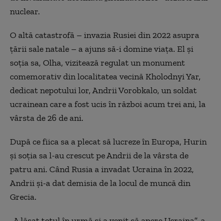
nuclear.
O altă catastrofă – invazia Rusiei din 2022 asupra
țării sale natale – a ajuns să-i domine viața. El și
soția sa, Olha, vizitează regulat un monument
comemorativ din localitatea vecină Kholodnyi Yar,
dedicat nepotului lor, Andrii Vorobkalo, un soldat
ucrainean care a fost ucis în război acum trei ani, la
vârsta de 26 de ani.
După ce fiica sa a plecat să lucreze în Europa, Hurin
și soția sa l-au crescut pe Andrii de la vârsta de
patru ani. Când Rusia a invadat Ucraina în 2022,
Andrii și-a dat demisia de la locul de muncă din
Grecia.
„A lăsat totul în urmă și a venit să apere Ucraina”, a