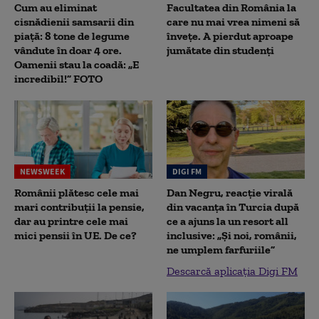
Cum au eliminat
Facultatea din România la
cisnădienii samsarii din
care nu mai vrea nimeni să
piață: 8 tone de legume
înveţe. A pierdut aproape
vândute în doar 4 ore.
jumătate din studenţi
Oamenii stau la coadă: „E
incredibil!” FOTO
NEWSWEEK
DIGI FM
Românii plătesc cele mai
Dan Negru, reacție virală
mari contribuții la pensie,
din vacanța în Turcia după
dar au printre cele mai
ce a ajuns la un resort all
mici pensii în UE. De ce?
inclusive: „Și noi, românii,
ne umplem farfuriile”
Descarcă aplicația Digi FM