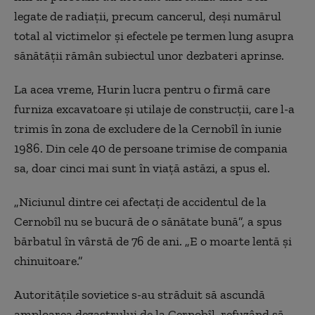
legate de radiații, precum cancerul, deși numărul
total al victimelor și efectele pe termen lung asupra
sănătății rămân subiectul unor dezbateri aprinse.
La acea vreme, Hurin lucra pentru o firmă care
furniza excavatoare și utilaje de construcții, care l-a
trimis în zona de excludere de la Cernobîl în iunie
1986. Din cele 40 de persoane trimise de compania
sa, doar cinci mai sunt în viață astăzi, a spus el.
„Niciunul dintre cei afectați de accidentul de la
Cernobîl nu se bucură de o sănătate bună”, a spus
bărbatul în vârstă de 76 de ani. „E o moarte lentă și
chinuitoare.”
Autoritățile sovietice s-au străduit să ascundă
amploarea dezastrului de la Cernobîl, refuzând să