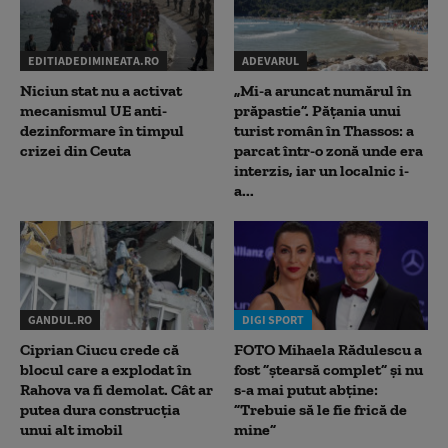
EDITIADEDIMINEATA.RO
ADEVARUL
Niciun stat nu a activat
„Mi-a aruncat numărul în
mecanismul UE anti-
prăpastie”. Pățania unui
dezinformare în timpul
turist român în Thassos: a
crizei din Ceuta
parcat într-o zonă unde era
interzis, iar un localnic i-
a...
GANDUL.RO
DIGI SPORT
Ciprian Ciucu crede că
FOTO Mihaela Rădulescu a
blocul care a explodat în
fost ”ștearsă complet” și nu
Rahova va fi demolat. Cât ar
s-a mai putut abține:
putea dura construcția
”Trebuie să le fie frică de
unui alt imobil
mine”