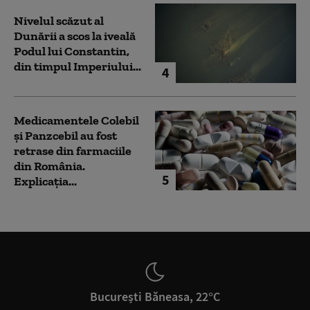
Nivelul scăzut al
Dunării a scos la iveală
Podul lui Constantin,
din timpul Imperiului...
4
Medicamentele Colebil
și Panzcebil au fost
retrase din farmaciile
din România.
5
Explicația...
București Băneasa, 22°C