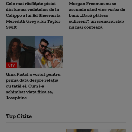
Cele mai răsfățate pisici
Morgan Freeman nu se
din lumea vedetelor: de la
ascunde când vine vorba de
Calippo a lui Ed Sheeran la
bani: „Dacă plătesc
Meredith Grey a lui Taylor
suficient”, un scenariu slab
Swift
nu mai contează
UTV
Gina Pistol a vorbit pentru
prima dată despre relația
cu tatăl ei. Cum i-a
schimbat viața fiica sa,
Josephine
Top Citite