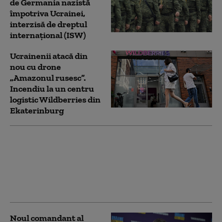
de Germania nazistă
împotriva Ucrainei,
interzisă de dreptul
internațional (ISW)
Ucrainenii atacă din
nou cu drone
„Amazonul rusesc”.
Incendiu la un centru
logistic Wildberries din
Ekaterinburg
Cartelurile columbiene
au trimis combatanți
în Ucraina pentru a
învăța tactici de luptă
cu drone
Noul comandant al