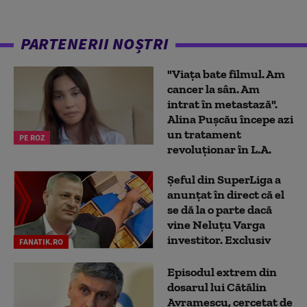
PARTENERII NOȘTRI
"Viața bate filmul. Am
cancer la sân. Am
intrat în metastază".
Alina Pușcău începe azi
un tratament
PE ROZ
revoluționar în L.A.
Șeful din SuperLiga a
anunțat în direct că el
se dă la o parte dacă
vine Neluțu Varga
investitor. Exclusiv
FANATIK.RO
Episodul extrem din
dosarul lui Cătălin
Avramescu, cercetat de