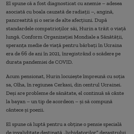
El spune că a fost diagnosticat cu anemie – adesea
asociată cu boala cauzată de radiații –, angină,
pancreatită și o serie de alte afecțiuni.
După
standardele compatrioților săi, Hurin a trăit o viață
lungă. Conform Organizației Mondiale a Sănătății,
speranța medie de viață pentru bărbați în Ucraina
era de 66 de ani în 2021, înregistrând o scădere pe
durata pandemiei de COVID.
Acum pensionat, Hurin locuiește împreună cu soția
sa, Olha, în regiunea Cerkasi, din centrul Ucrainei.
Deși are probleme de sănătate, el continuă să cânte
la bayan – un tip de acordeon – și să compună
cântece și poezii.
El spune că luptă pentru a obține o pensie specială
de invaliditate destinată „lichidatorilor” dezastrului