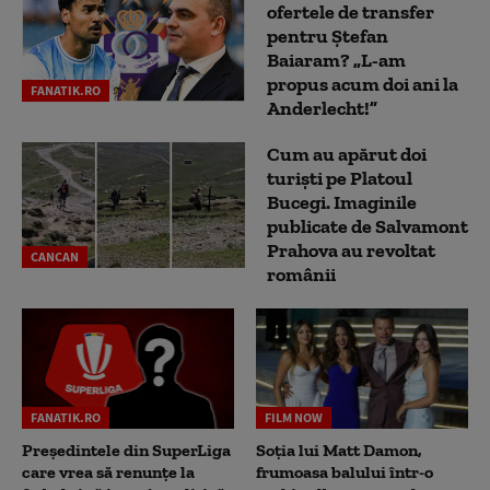
ofertele de transfer
pentru Ștefan
Baiaram? „L-am
propus acum doi ani la
FANATIK.RO
Anderlecht!”
Cum au apărut doi
turiști pe Platoul
Bucegi. Imaginile
publicate de Salvamont
Prahova au revoltat
CANCAN
românii
FANATIK.RO
FILM NOW
Președintele din SuperLiga
Soția lui Matt Damon,
care vrea să renunțe la
frumoasa balului într-o