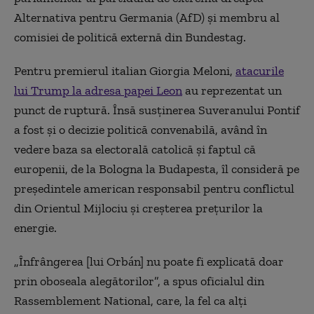
Alternativa pentru Germania (AfD) şi membru al
comisiei de politică externă din Bundestag.
Pentru premierul italian Giorgia Meloni,
atacurile
lui Trump la adresa papei Leon
au reprezentat un
punct de ruptură. Însă susţinerea Suveranului Pontif
a fost şi o decizie politică convenabilă, având în
vedere baza sa electorală catolică şi faptul că
europenii, de la Bologna la Budapesta, îl consideră pe
preşedintele american responsabil pentru conflictul
din Orientul Mijlociu şi creşterea preţurilor la
energie.
„Înfrângerea [lui Orbán] nu poate fi explicată doar
prin oboseala alegătorilor”, a spus oficialul din
Rassemblement National, care, la fel ca alţi