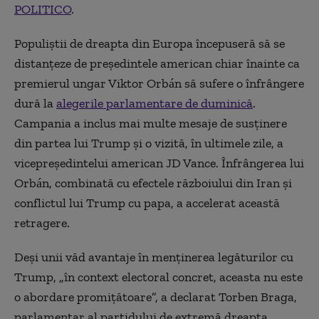
POLITICO
.
Populiştii de dreapta din Europa începuseră să se
distanţeze de preşedintele american chiar înainte ca
premierul ungar Viktor Orbán să sufere o înfrângere
dură la
alegerile parlamentare de duminică
.
Campania a inclus mai multe mesaje de susţinere
din partea lui Trump şi o vizită, în ultimele zile, a
vicepreşedintelui american JD Vance. Înfrângerea lui
Orbán, combinată cu efectele războiului din Iran şi
conflictul lui Trump cu papa, a accelerat această
retragere.
Deşi unii văd avantaje în menţinerea legăturilor cu
Trump, „în context electoral concret, aceasta nu este
o abordare promiţătoare”, a declarat Torben Braga,
parlamentar al partidului de extremă dreapta