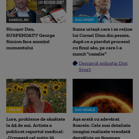
GANDUL.RO
DIGI SPORT
Nicușor Dan,
Suma uriașă care i se reține
SUSPENDAT!? George
lui Cornel Dinu din pensie,
Simion face anunțul
după ce a pierdut procesul
momentului
cu finul său, pe care l-a
numit "canalie"
Descarcă aplicația Digi
Sport
PRO FM
DIGI WORLD
Lora, probleme de sănătate
Așa arată cu adevărat
la 44 de ani. Artista a
Soarele. Cele mai detaliate
publicat raportul medical:
imagini realizate vreodată
„Urmează cel puțin 10
dezvăluie un fenomen