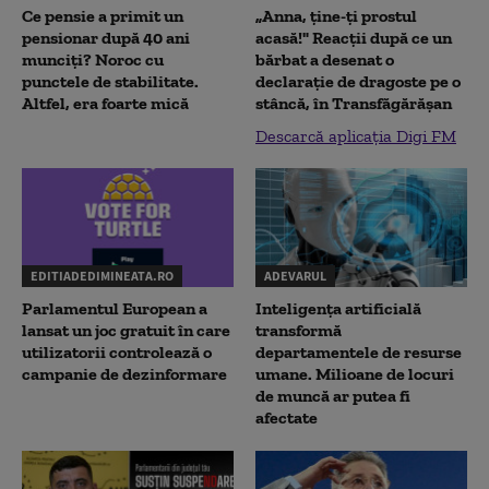
Ce pensie a primit un
„Anna, ţine-ţi prostul
pensionar după 40 ani
acasă!" Reacţii după ce un
munciți? Noroc cu
bărbat a desenat o
punctele de stabilitate.
declaraţie de dragoste pe o
Altfel, era foarte mică
stâncă, în Transfăgărăşan
Descarcă aplicația Digi FM
EDITIADEDIMINEATA.RO
ADEVARUL
Parlamentul European a
Inteligența artificială
lansat un joc gratuit în care
transformă
utilizatorii controlează o
departamentele de resurse
campanie de dezinformare
umane. Milioane de locuri
de muncă ar putea fi
afectate