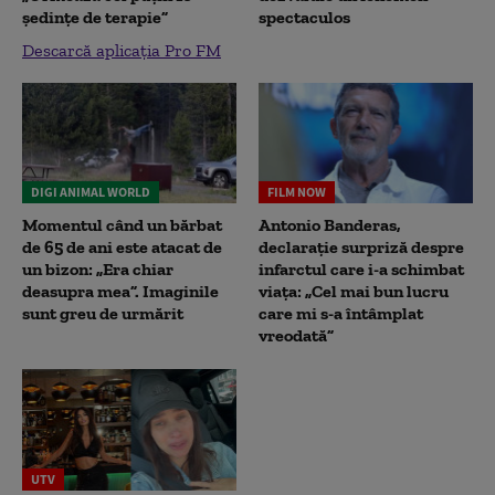
ședințe de terapie”
spectaculos
Descarcă aplicația Pro FM
DIGI ANIMAL WORLD
FILM NOW
Momentul când un bărbat
Antonio Banderas,
de 65 de ani este atacat de
declarație surpriză despre
un bizon: „Era chiar
infarctul care i-a schimbat
deasupra mea”. Imaginile
viața: „Cel mai bun lucru
sunt greu de urmărit
care mi s-a întâmplat
vreodată”
UTV