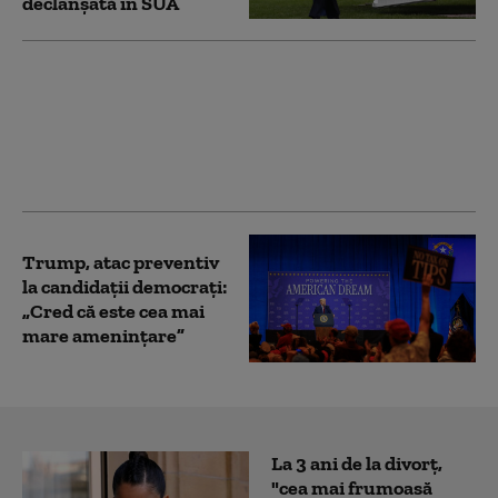
declanșată în SUA
Navele de război
americane care vor fi
botezate „Trump” ar
putea costa sute de
miliarde de dolari
Trump, atac preventiv
la candidații democraţi:
„Cred că este cea mai
mare ameninţare”
La 3 ani de la divorț,
"cea mai frumoasă