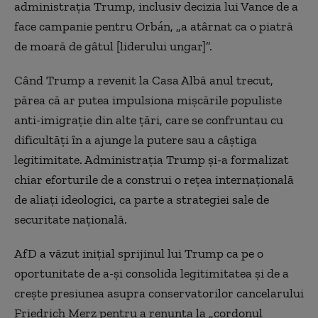
administraţia Trump, inclusiv decizia lui Vance de a
face campanie pentru Orbán, „a atârnat ca o piatră
de moară de gâtul [liderului ungar]”.
Când Trump a revenit la Casa Albă anul trecut,
părea că ar putea impulsiona mişcările populiste
anti-imigraţie din alte ţări, care se confruntau cu
dificultăţi în a ajunge la putere sau a câştiga
legitimitate. Administraţia Trump şi-a formalizat
chiar eforturile de a construi o reţea internaţională
de aliaţi ideologici, ca parte a strategiei sale de
securitate naţională.
AfD a văzut iniţial sprijinul lui Trump ca pe o
oportunitate de a-şi consolida legitimitatea şi de a
creşte presiunea asupra conservatorilor cancelarului
Friedrich Merz pentru a renunţa la „cordonul