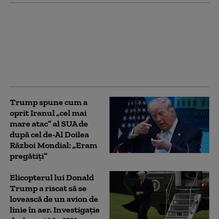
Premierul Canadei îl
ironizează pe Trump
după o problemă cu
teleprompterul: „Nu
văd acest lucru ca pe o
conspirație”
Trump spune cum a
oprit Iranul „cel mai
mare atac” al SUA de
după cel de-Al Doilea
Război Mondial: „Eram
pregătiți”
Elicopterul lui Donald
Trump a riscat să se
lovească de un avion de
linie în aer. Investigație