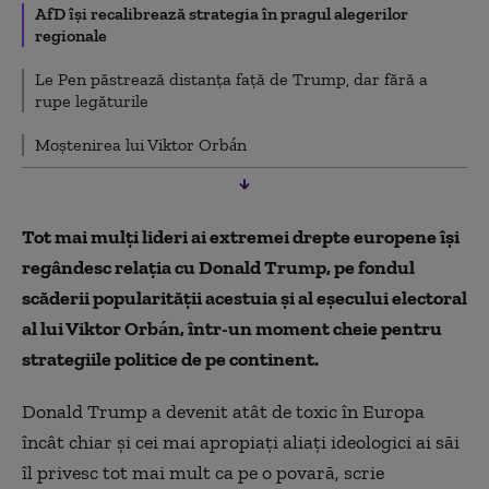
AfD îşi recalibrează strategia în pragul alegerilor
regionale
Le Pen păstrează distanţa faţă de Trump, dar fără a
rupe legăturile
Moştenirea lui Viktor Orbán
Tot mai mulţi lideri ai extremei drepte europene îşi
regândesc relaţia cu Donald Trump, pe fondul
scăderii popularităţii acestuia şi al eşecului electoral
al lui Viktor Orbán, într-un moment cheie pentru
strategiile politice de pe continent.
Donald Trump a devenit atât de toxic în Europa
încât chiar şi cei mai apropiaţi aliaţi ideologici ai săi
îl privesc tot mai mult ca pe o povară, scrie