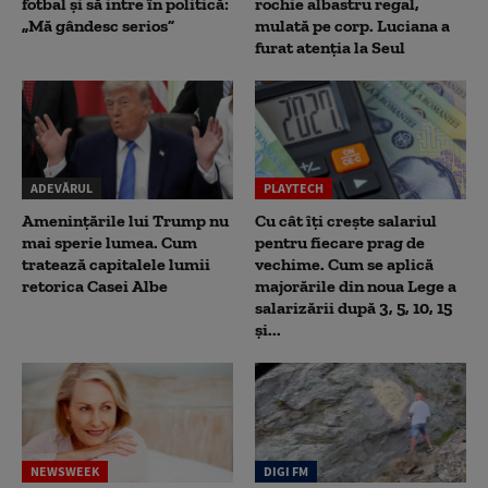
fotbal și să intre în politică:
rochie albastru regal,
„Mă gândesc serios”
mulată pe corp. Luciana a
furat atenția la Seul
ADEVĂRUL
PLAYTECH
Amenințările lui Trump nu
Cu cât îți crește salariul
mai sperie lumea. Cum
pentru fiecare prag de
tratează capitalele lumii
vechime. Cum se aplică
retorica Casei Albe
majorările din noua Lege a
salarizării după 3, 5, 10, 15
și...
NEWSWEEK
DIGI FM