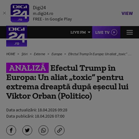
Digi24
VIEW
m.digi24.ro
FREE - In Google Play
LIVE TV
LIVE FM
HOME
Știri
Externe
Europa
Efectul Trump în Europa: Un aliat „toxic” pentru extrema dreaptă după eşecul lui Viktor Orban (Politico)
ANALIZĂ
Efectul Trump în
Europa: Un aliat „toxic” pentru
extrema dreaptă după eşecul lui
Viktor Orban (Politico)
Data actualizării:
18.04.2026 09:28
Data publicării:
18.04.2026 07:00