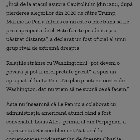
„Încă de la atacul asupra Capitoliului [din 2021, după
pierderea alegerilor din 2020 de către Trump],
Marine Le Pen a înţeles că nu este o idee bună să fie
prea apropiată de el. Este foarte prudentă şi a
păstrat distanţa”, a declarat un fost oficial al unui
grup rival de extremă dreapta.
Relaţiile strânse cu Washingtonul „pot deveni o
povară şi pot fi interpretate greşit”, a spus un
apropiat al lui Le Pen. „Ne plac prietenii noştri din
Washington, dar nu vrem să ne spună ce să facem.”
Asta nu înseamnă că Le Pen nu a colaborat cu
administraţia americană atunci când a fost
convenabil. Louis Aliot, primarul din Perpignan, a
reprezentat Rassemblement National la
comemorarea podcasterului de dreapta Charlie