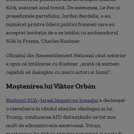
Kirk, asasinat anul trecut. De asemenea, Le Pen şi
preşedintele partidului, Jordan Bardella, s-au
numărat printre liderii politici francezi care au
acceptat invitaţia de a se întâlni cu ambasadorul
SUA în Franţa, Charles Kushner.
Oficialul din Rassemblement National citat anterior
a spus că întâlnirea cu Kushner „arată că suntem
capabili să dialogăm cu marii actori ai lumii”.
Moştenirea lui Viktor Orbán
Războiul SUA–Israel împotriva Iranului
a declanşat
o reevaluare în rândul aliaţilor ideologici ai lui
Trump, conducerea AfD distanţându-se tot mai
mult de administraţia americană. Totuşi,
moştenirea lui Orbán rămâne puternică şi poate fi