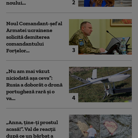
2
noului...
Noul Comandant-șef al
Armatei ucrainene
solicită demiterea
comandantului
3
Forțelor...
„Nu am mai văzut
niciodată așa ceva”:
Rusia a doborât o dronă
portugheză rară și o
4
va...
„Anna, ţine-ţi prostul
acasă!”. Val de reacții
după ce un bărbat a