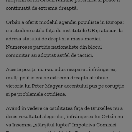
continuată de extrema dreaptă.
Orbán a oferit modelul agendei populiste în Europa:
o atitudine ostilă faţă de instituţiile UE şi atacuri la
adresa statului de drept şi a mass-mediei.
Numeroase partide naţionaliste din blocul
comunitar au adoptat astfel de tactici.
Aceste poziţii nu i-au adus neapărat înfrângerea;
mulţi politicieni de extremă dreapta atribuie
victoria lui Péter Magyar accentului pus pe corupţie
şi pe problemele cotidiene.
Având în vedere că ostilitatea faţă de Bruxelles nu a
decis rezultatul alegerilor, înfrângerea lui Orbán nu
va însemna „sfârşitul luptei” împotriva Comisiei