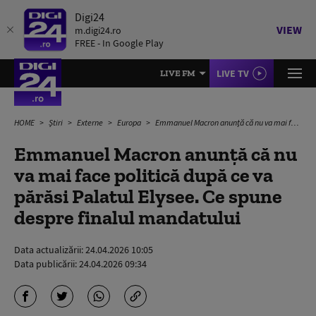
Digi24
VIEW
m.digi24.ro
FREE - In Google Play
LIVE TV
LIVE FM
HOME
Știri
Externe
Europa
Emmanuel Macron anunță că nu va mai face politică după ce va părăsi Palatul Elysee. Ce spune despre finalul mandatului
Emmanuel Macron anunță că nu
va mai face politică după ce va
părăsi Palatul Elysee. Ce spune
despre finalul mandatului
Data actualizării:
24.04.2026 10:05
Data publicării:
24.04.2026 09:34