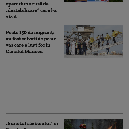
operaţiune rusă de
„destabilizare” care l-a
vizat
Peste 150 de migranţi
au fost salvați de pe un
vas care a luat foc în
Canalul Mânecii
Iulie 2026 a fost cea
mai caldă lună
înregistrată vreodată
în Franța de la
începutul
măsurătorilor, în 1900
„Sunetul războiului” în