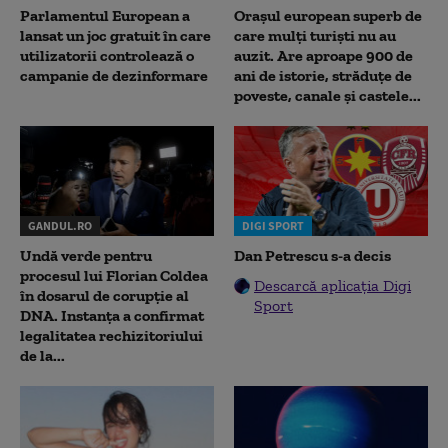
Parlamentul European a
Orașul european superb de
lansat un joc gratuit în care
care mulți turiști nu au
utilizatorii controlează o
auzit. Are aproape 900 de
campanie de dezinformare
ani de istorie, străduțe de
poveste, canale și castele...
GANDUL.RO
DIGI SPORT
Undă verde pentru
Dan Petrescu s-a decis
procesul lui Florian Coldea
Descarcă aplicația Digi
în dosarul de corupție al
Sport
DNA. Instanța a confirmat
legalitatea rechizitoriului
de la...