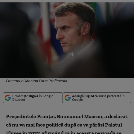
Emmanuel Macron Foto: Profimedia
Urmărește
Digi24
în Google
Adaugă
Digi24
ca sursă preferată în
Discover
Google
Președintele Franței, Emmanuel Macron, a declarat
că nu va mai face politică după ce va părăsi Palatul
Elysee în 2027, afirmând că în această perioadă se