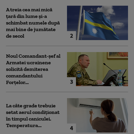
A treia cea mai mică
țară din lume și-a
schimbat numele după
mai bine de jumătate
2
de secol
Noul Comandant-șef al
Armatei ucrainene
solicită demiterea
comandantului
3
Forțelor...
La câte grade trebuie
setat aerul condiționat
în timpul caniculei.
Temperatura...
4