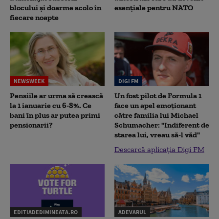
blocului și doarme acolo în
esențiale pentru NATO
fiecare noapte
NEWSWEEK
DIGI FM
Pensiile ar urma să crească
Un fost pilot de Formula 1
la 1 ianuarie cu 6-8%. Ce
face un apel emoționant
bani în plus ar putea primi
către familia lui Michael
pensionarii?
Schumacher: "Indiferent de
starea lui, vreau să-l văd"
Descarcă aplicația Digi FM
EDITIADEDIMINEATA.RO
ADEVARUL