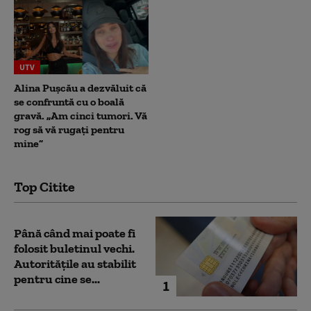
UTV
Alina Pușcău a dezvăluit că
se confruntă cu o boală
gravă. „Am cinci tumori. Vă
rog să vă rugați pentru
mine”
Top Citite
Până când mai poate fi
folosit buletinul vechi.
Autoritățile au stabilit
pentru cine se...
1