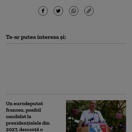
Te-ar putea interesa și:
Şase tineri au fost
împuşcați în sud-estul
Franţei cu o pușcă de
asalt. Atacatorul a tras
dintr-o maşină și a
fugit
Un eurodeputat
francez, posibil
candidat la
prezidențialele din
2027, denunţă o