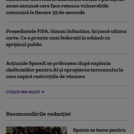
acces ascunsă care face rețeaua vulnerabilă:
comunică la fiecare 35 de secunde
Președintele FIFA, Gianni Infantino, îşi joacă ultima
carte. Ce a promis unei federații la schimb cu
sprijinul public
Acţiunile SpaceX se prăbuşesc după explozia
cheltuielilor pentru AI şi apropierea termenului la
care expiră restricţiile de vânzare
CITEȘTE MAI MULTE
Recomandările redacţiei
Spania se teme pentru