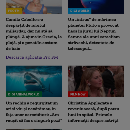
PRO FM
DIGI WORLD
Camila Cabello s-a
Un „intrus” de mărimea
despărțit de iubitul
planetei Pluto a provocat
miliardar, dar nu stă să
haos în jurul lui Neptun.
plângă. A ajuns în Grecia, la
Semne ale unui cataclism
plajă, și a pozat în costum
străvechi, detectate de
de baie
telescopul...
Descarcă aplicația Pro FM
DIGI ANIMAL WORLD
FILM NOW
Un rechin a regurgitat un
Christina Applegate a
arici viu și nevătămat, în
revenit acasă, după patru
fața unor cercetători: „Am
luni în spital. Primele
reușit să fac o singură poză”
informații despre actriță