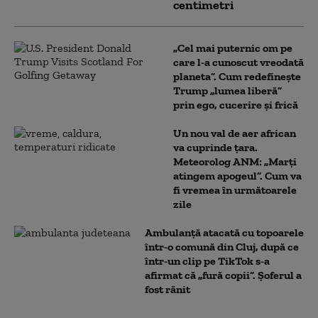
centimetri
„Cel mai puternic om pe
care l-a cunoscut vreodată
planeta”. Cum redefinește
Trump „lumea liberă”
prin ego, cucerire și frică
Un nou val de aer african
va cuprinde țara.
Meteorolog ANM: „Marți
atingem apogeul”. Cum va
fi vremea în următoarele
zile
Ambulanţă atacată cu topoarele
într-o comună din Cluj, după ce
într-un clip pe TikTok s-a
afirmat că „fură copii”. Șoferul a
fost rănit