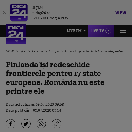
Digi24
VIEW
m.digi24.ro
FREE - In Google Play
LIVE TV
LIVE FM
HOME
Știri
Externe
Europa
Finlanda îşi redeschide frontierele pentru 17 state europene. România nu este printre ele
Finlanda îşi redeschide
frontierele pentru 17 state
europene. România nu este
printre ele
Data actualizării:
09.07.2020 09:58
Data publicării:
09.07.2020 09:54