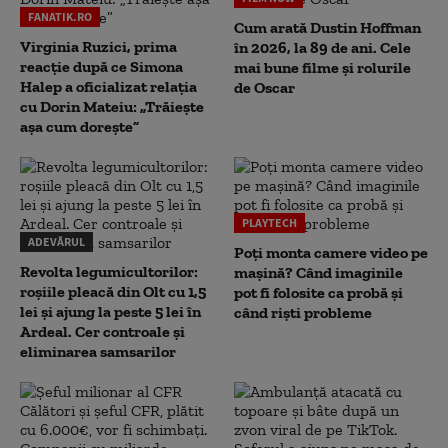
FANATIK.RO
Cum arată Dustin Hoffman
Virginia Ruzici, prima
în 2026, la 89 de ani. Cele
reacție după ce Simona
mai bune filme și rolurile
Halep a oficializat relația
de Oscar
cu Dorin Mateiu: „Trăiește
așa cum dorește”
PLAYTECH
ADEVĂRUL
Poți monta camere video pe
Revolta legumicultorilor:
mașină? Când imaginile
roșiile pleacă din Olt cu 1,5
pot fi folosite ca probă și
lei și ajung la peste 5 lei în
când riști probleme
Ardeal. Cer controale și
eliminarea samsarilor