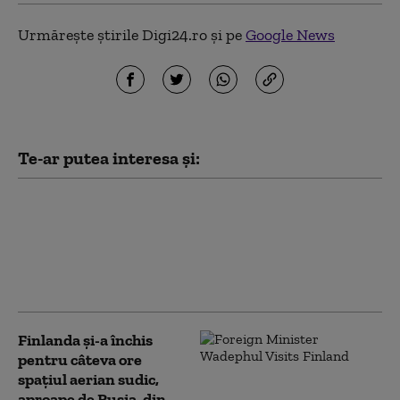
Urmărește știrile Digi24.ro și pe
Google News
Te-ar putea interesa și:
SUA introduc restricții
pentru un anumit tip
de cercetare privind
virusurile, invocând
pandemia de COVID-19
Finlanda și-a închis
pentru câteva ore
spațiul aerian sudic,
aproape de Rusia, din