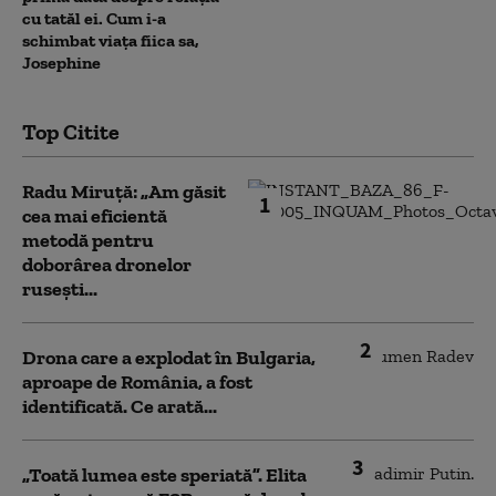
cu tatăl ei. Cum i-a
schimbat viața fiica sa,
Josephine
Top Citite
Radu Miruță: „Am găsit
1
cea mai eficientă
metodă pentru
doborârea dronelor
rusești...
2
Drona care a explodat în Bulgaria,
aproape de România, a fost
identificată. Ce arată...
3
„Toată lumea este speriată”. Elita