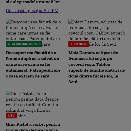
și culeg roadele muncii lor
Descarcă aplicația Pro FM
DIGI ANIMAL WORLD
FILM NOW
Descoperirea făcută de o
Matt Damon, eclipsat de
femeie după ce a salvat un
frumoasa lui soție, pe
câine care urma sa fie
covorul roșu. Tablou
eutanasiat. Patrupedul are
superb de familie alături de
o rasă extrem de rară
două dintre fiicele lor, la
Seul
UTV
Gina Pistol a vorbit pentru
prima dată despre relația