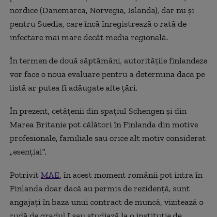
nordice (Danemarca, Norvegia, Islanda), dar nu şi
pentru Suedia, care încă înregistrează o rată de
infectare mai mare decât media regională.
În termen de două săptămâni, autorităţile finlandeze
vor face o nouă evaluare pentru a determina dacă pe
listă ar putea fi adăugate alte ţări.
În prezent, cetăţenii din spaţiul Schengen şi din
Marea Britanie
pot călători în Finlanda din motive
profesionale, familiale sau orice alt motiv considerat
„
esenţial
”
.
P
otrivit
MAE
, în acest moment românii pot intra în
Finlanda doar dacă au permis de rezidență, sunt
angajați în baza unui contract de muncă, vizitează o
rudă de gradul I sau studiază la o instituție de