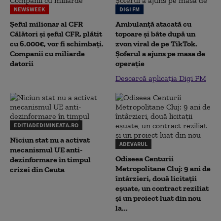
NEWSWEEK
DIGI FM
Șeful milionar al CFR
Ambulanță atacată cu
Călători și șeful CFR, plătit
topoare și bâte după un
cu 6.000€, vor fi schimbați.
zvon viral de pe TikTok.
Companii cu miliarde
Șoferul a ajuns pe masa de
datorii
operație
Descarcă aplicația Digi FM
EDITIADEDIMINEATA.RO
Niciun stat nu a activat
ADEVARUL
mecanismul UE anti-
Odiseea Centurii
dezinformare în timpul
Metropolitane Cluj: 9 ani de
crizei din Ceuta
întârzieri, două licitații
eșuate, un contract reziliat
și un proiect luat din nou
la...