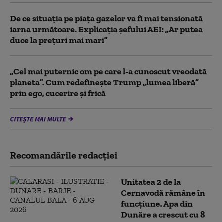
De ce situaţia pe piaţa gazelor va fi mai tensionată
iarna următoare. Explicația șefului AEI: „Ar putea
duce la preţuri mai mari”
„Cel mai puternic om pe care l-a cunoscut vreodată
planeta”. Cum redefinește Trump „lumea liberă”
prin ego, cucerire și frică
CITEȘTE MAI MULTE
Recomandările redacţiei
Unitatea 2 de la
Cernavodă rămâne în
funcțiune. Apa din
Dunăre a crescut cu 8