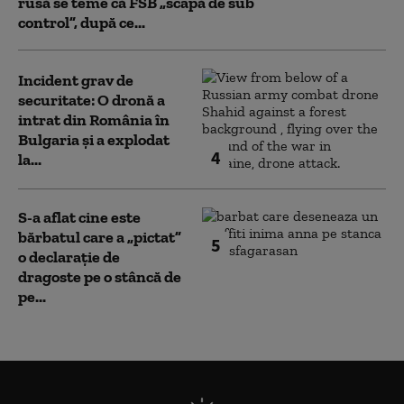
rusă se teme că FSB „scapă de sub
control”, după ce...
Incident grav de
securitate: O dronă a
intrat din România în
Bulgaria şi a explodat
4
la...
S-a aflat cine este
bărbatul care a „pictat”
5
o declarație de
dragoste pe o stâncă de
pe...