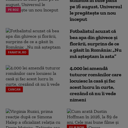
schimbă în bine până
pe 16 august. Universul
PE ROZ
le pregătește un nou
început
Fotbalistul acuzat că
bea apa din ghivece și
florării, surprins de ce
a găsit în România: „Nu
FANATIK.RO
mă așteptam la asta”
4.000 lei amendă
tuturor românilor care
locuiesc la casă și fac
acest lucru în curte,
CANCAN
crezând că nu îi vede
nimeni
FILM NOW