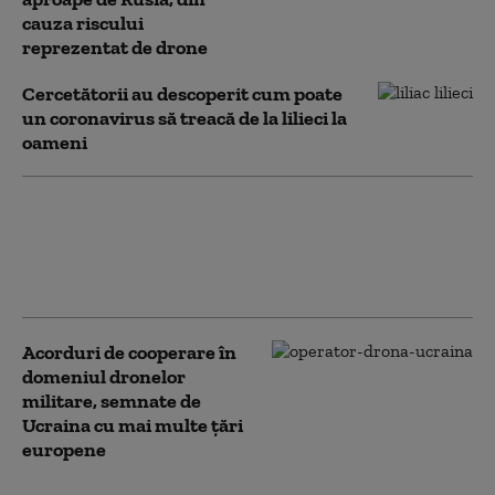
cauza riscului
reprezentat de drone
Cercetătorii au descoperit cum poate
un coronavirus să treacă de la lilieci la
oameni
Reacția Rusiei după ce
o țară baltică și-a
anunțat intenția de a
găzdui arme nucleare
Acorduri de cooperare în
domeniul dronelor
militare, semnate de
Ucraina cu mai multe țări
europene