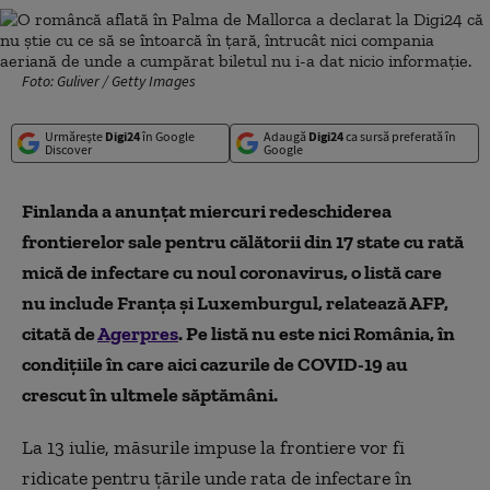
Foto: Guliver / Getty Images
Urmărește
Digi24
în Google
Adaugă
Digi24
ca sursă preferată în
Discover
Google
Finlanda a anunţat miercuri redeschiderea
frontierelor sale pentru călătorii din 17 state cu rată
mică de infectare cu noul coronavirus, o listă care
nu include Franţa şi Luxemburgul, relatează AFP,
citată de
Agerpres
. Pe listă nu este nici România, în
condițiile în care aici cazurile de COVID-19 au
crescut în ultmele săptămâni.
La 13 iulie, măsurile impuse la frontiere vor fi
ridicate pentru ţările unde rata de infectare în