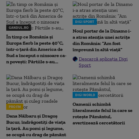
DIGI SPORT
GANDUL.RO
Noul portar de la Dinamo i-
În timp ce România și
a atras atenția unei actrițe
Europa fierb la peste 40°C,
din România: ”Am fost
într-o țară din America de
împreună în altă viață”
Sud a început o ninsoare ca-
Descarcă aplicația Digi
n povești: Pârtiile s-au...
Sport
DIGI WORLD
Oamenii schimbă
PRO FM
literalmente felul în care se
Dana Nălbaru și Dragoș
rotește Pământul,
Bucur, îndrăgostiți de viața
avertizează cercetătorii
la țară. Au pomi și legume,
se ocupă cu drag de pământ