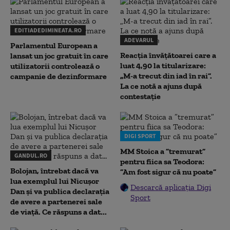
EDITIADEDIMINEATA.RO
ADEVARUL
Parlamentul European a
Reacția învățătoarei care a
lansat un joc gratuit în care
luat 4,90 la titularizare:
utilizatorii controlează o
„M-a trecut din iad în rai”.
campanie de dezinformare
La ce notă a ajuns după
contestație
DIGI SPORT
MM Stoica a ”tremurat”
GANDUL.RO
pentru fiica sa Teodora:
Bolojan, întrebat dacă va
”Am fost sigur că nu poate”
lua exemplul lui Nicușor
Descarcă aplicația Digi
Dan și va publica declarația
Sport
de avere a partenerei sale
de viață. Ce răspuns a dat...