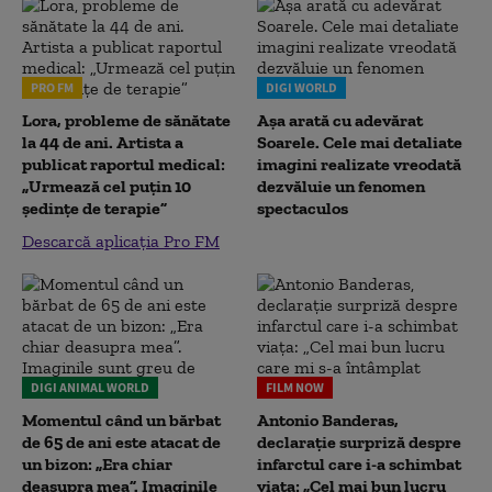
PRO FM
DIGI WORLD
Lora, probleme de sănătate
Așa arată cu adevărat
la 44 de ani. Artista a
Soarele. Cele mai detaliate
publicat raportul medical:
imagini realizate vreodată
„Urmează cel puțin 10
dezvăluie un fenomen
ședințe de terapie”
spectaculos
Descarcă aplicația Pro FM
DIGI ANIMAL WORLD
FILM NOW
Momentul când un bărbat
Antonio Banderas,
de 65 de ani este atacat de
declarație surpriză despre
un bizon: „Era chiar
infarctul care i-a schimbat
deasupra mea”. Imaginile
viața: „Cel mai bun lucru