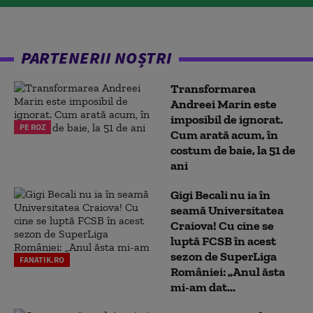
PARTENERII NOȘTRI
Transformarea
Andreei Marin este
imposibil de ignorat.
PE ROZ
Cum arată acum, în
costum de baie, la 51 de
ani
Gigi Becali nu ia în
seamă Universitatea
Craiova! Cu cine se
luptă FCSB în acest
sezon de SuperLiga
FANATIK.RO
României: „Anul ăsta
mi-am dat...