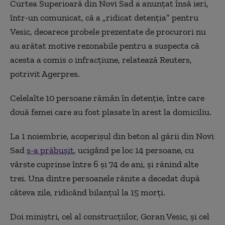
Curtea Superioară din Novi Sad a anunţat însă ieri,
într-un comunicat, că a „ridicat detenţia” pentru
Vesic, deoarece probele prezentate de procurori nu
au arătat motive rezonabile pentru a suspecta că
acesta a comis o infracţiune, relatează Reuters,
potrivit Agerpres.
Celelalte 10 persoane rămân în detenţie, între care
două femei care au fost plasate în arest la domiciliu.
La 1 noiembrie, acoperişul din beton al gării din Novi
Sad
s-a prăbuşit
, ucigând pe loc 14 persoane, cu
vârste cuprinse între 6 şi 74 de ani, şi rănind alte
trei. Una dintre persoanele rănite a decedat după
câteva zile, ridicând bilanţul la 15 morţi.
Doi miniştri, cel al construcţiilor, Goran Vesic, şi cel