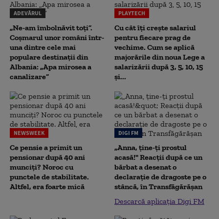
ADEVĂRUL
PLAYTECH
„Ne-am îmbolnăvit toți”.
Cu cât îți crește salariul
Coșmarul unor români într-
pentru fiecare prag de
una dintre cele mai
vechime. Cum se aplică
populare destinații din
majorările din noua Lege a
Albania: „Apa mirosea a
salarizării după 3, 5, 10, 15
canalizare”
și...
NEWSWEEK
DIGI FM
Ce pensie a primit un
„Anna, ţine-ţi prostul
pensionar după 40 ani
acasă!" Reacţii după ce un
munciți? Noroc cu
bărbat a desenat o
punctele de stabilitate.
declaraţie de dragoste pe o
Altfel, era foarte mică
stâncă, în Transfăgărăşan
Descarcă aplicația Digi FM