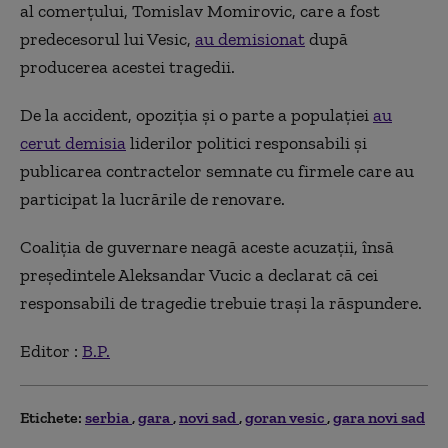
al comerţului, Tomislav Momirovic, care a fost
predecesorul lui Vesic,
au demisionat
după
producerea acestei tragedii.
De la accident, opoziţia şi o parte a populaţiei
au
cerut demisia
liderilor politici responsabili şi
publicarea contractelor semnate cu firmele care au
participat la lucrările de renovare.
Coaliţia de guvernare neagă aceste acuzaţii, însă
preşedintele Aleksandar Vucic a declarat că cei
responsabili de tragedie trebuie traşi la răspundere.
Editor :
B.P.
Etichete:
serbia
gara
novi sad
goran vesic
gara novi sad