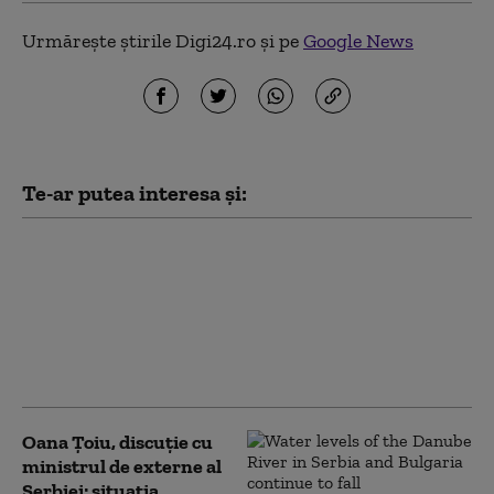
Urmărește știrile Digi24.ro și pe
Google News
Te-ar putea interesa și:
Nave de război naziste
scufundate ies la
suprafață pe Dunăre,
pe măsură ce nivelul
apei scade la minime
record
Oana Țoiu, discuție cu
ministrul de externe al
Serbiei: situația