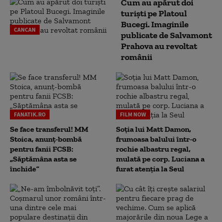
Cum au apărut doi
turiști pe Platoul
Bucegi. Imaginile
CANCAN
publicate de Salvamont
Prahova au revoltat
românii
FANATIK.RO
FILM NOW
Se face transferul! MM
Soția lui Matt Damon,
Stoica, anunț-bombă
frumoasa balului într-o
pentru fanii FCSB:
rochie albastru regal,
„Săptămâna asta se
mulată pe corp. Luciana a
închide”
furat atenția la Seul