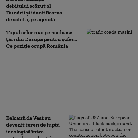
debitului scăzut al
Dunării și identificarea
de soluții, pe agendă
Topul celor mai periculoase
țări din Europa pentru șoferi.
Ce poziție ocupă România
Unde se află Liberland,
teritoriul din Europa
nerevendicat de nicio
țară și asociat cu unii
dintre cei mai bogați
oameni ai lumii
Balcanii de Vest au
devenit teren de luptă
ideologică între