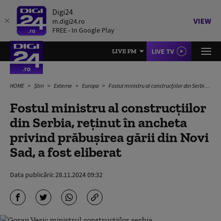
Digi24
VIEW
m.digi24.ro
FREE - In Google Play
LIVE TV
LIVE FM
HOME
Știri
Externe
Europa
Fostul ministru al construcţiilor din Serbia, reținut în ancheta privind prăbușirea gării din Novi Sad, a fost eliberat
Fostul ministru al construcţiilor
din Serbia, reținut în ancheta
privind prăbușirea gării din Novi
Sad, a fost eliberat
Data publicării:
28.11.2024 09:32