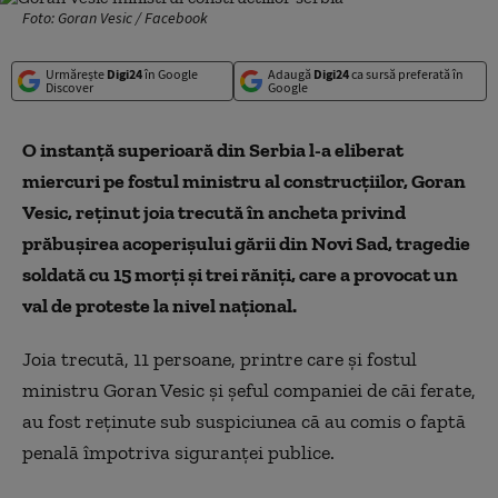
Foto: Goran Vesic / Facebook
Urmărește
Digi24
în Google
Adaugă
Digi24
ca sursă preferată în
Discover
Google
O instanţă superioară din Serbia l-a eliberat
miercuri pe fostul ministru al construcţiilor, Goran
Vesic, reţinut joia trecută în ancheta privind
prăbuşirea acoperişului gării din Novi Sad, tragedie
soldată cu 15 morţi şi trei răniţi, care a provocat un
val de proteste la nivel naţional.
Joia trecută, 11 persoane, printre care şi fostul
ministru Goran Vesic şi şeful companiei de căi ferate,
au fost reţinute sub suspiciunea că au comis o faptă
penală împotriva siguranţei publice.