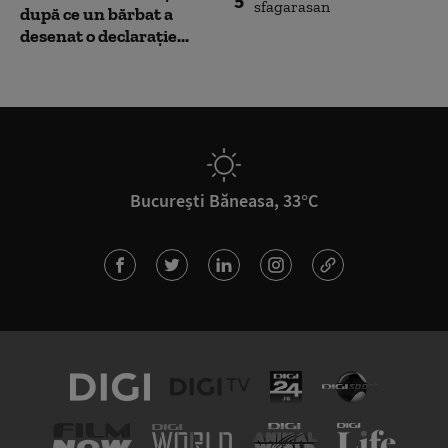
5
după ce un bărbat a
desenat o declarație...
București Băneasa, 33°C