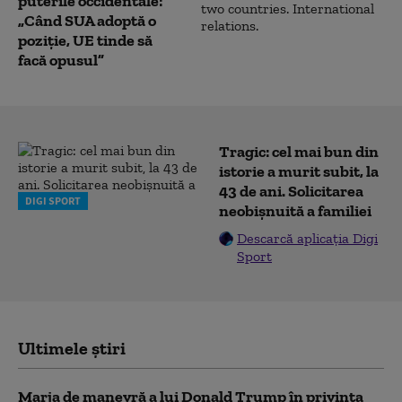
puterile occidentale:
„Când SUA adoptă o
poziție, UE tinde să
facă opusul”
Tragic: cel mai bun din
istorie a murit subit, la
43 de ani. Solicitarea
DIGI SPORT
neobișnuită a familiei
Descarcă aplicația Digi
Sport
Ultimele știri
Marja de manevră a lui Donald Trump în privința