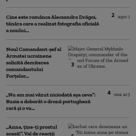
2
Cine este românca Alecsandra Drăgoi,
tânăra care a realizat fotografia oficială
a noului...
Noul Comandant-șef al
Armatei ucrainene
solicită demiterea
3
comandantului
Forțelor...
4
„Nu am mai văzut niciodată așa ceva”:
Rusia a doborât o dronă portugheză
rară și o va...
„Anna, ţine-ţi prostul
acasă!”. Val de reacții