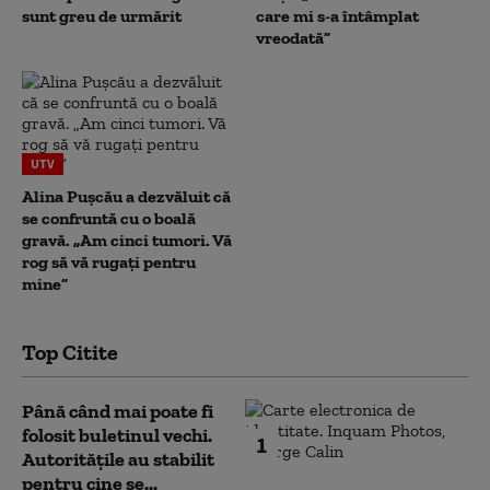
sunt greu de urmărit
care mi s-a întâmplat
vreodată”
UTV
Alina Pușcău a dezvăluit că
se confruntă cu o boală
gravă. „Am cinci tumori. Vă
rog să vă rugați pentru
mine”
Top Citite
Până când mai poate fi
folosit buletinul vechi.
1
Autoritățile au stabilit
pentru cine se...