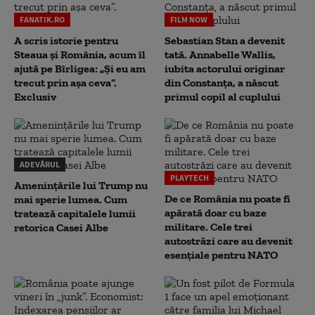
FANATIK.RO
FILM NOW
A scris istorie pentru
Sebastian Stan a devenit
Steaua și România, acum îl
tată. Annabelle Wallis,
ajută pe Bîrligea: „Și eu am
iubita actorului originar
trecut prin așa ceva”.
din Constanța, a născut
Exclusiv
primul copil al cuplului
ADEVĂRUL
PLAYTECH
Amenințările lui Trump nu
De ce România nu poate fi
mai sperie lumea. Cum
apărată doar cu baze
tratează capitalele lumii
militare. Cele trei
retorica Casei Albe
autostrăzi care au devenit
esențiale pentru NATO