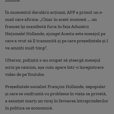
minute.
În momentul derulării acţiunii, AFP a primit un e-
mail care afirma: „Chiar în acest moment ... un
francez îşi manifestă furia în faţa Adunării
Naţionale! Hollande, ajunge! Acesta este mesajul pe
care a vrut să îl transmită şi pe care preşedintele şi-l
va aminti mult timp”.
Ulterior, polțiștii s-au ocupat să șteargă mesajul
scris pe camion, așa cum apare într-o înregistrare
video de pe Youtube.
Preşedintele socialist François Hollande, nepopular
şi care se confruntă cu probleme în viaţa sa privată,
a anunţat marţi un viraj în favoarea întreprinderilor
în politica sa economică.