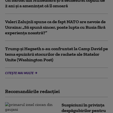
Un bărbat din Hunedoara și-a sechestrat copilul de
2 ani și a amenințat că îl omoară
Valeri Zalujnîi spune ca de fapt NATO are nevoie de
Ucraina: „Să spună sincer, poate lupta cu Rusia fără
experiența noastră?”
Trump şi Hegseth s-au confruntat la Camp David pe
tema epuizării stocurilor de rachete ale Statelor
Unite (Washington Post)
CITEȘTE MAI MULTE
Recomandările redacţiei
Suspiciuni în privința
despăgubirilor pentru