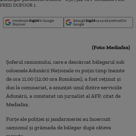
Urmărește
Digi24
în Google
Adaugă
Digi24
ca sursă preferată în
Discover
Google
(Foto: Mediafax)
Şoferul camionului, care a descărcat bălegarul sub
coloanele Adunării Naţionale cu puţin timp înainte
de ora 11.00 (12.00 ora României), a fost reţinut şi
dus la comisariat, a anunţat unul dintre serviciile
Adunării, a constatat un jurnalist al AFP, citat de
Mediafax.
Forţe ale poliţiei şi jandarmeriei au încercuit
camionul şi grămada de bălegar după câteva