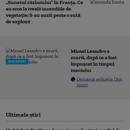
„Sunetul războiului” în Franța. Ce
au scos la iveală incendiile de
vegetație: S-au auzit peste o sută
de explozii
Micael Leandro a
murit, după ce a fost
DIGI SPORT
împușcat în timpul
meciului
Descarcă aplicația Digi
Sport
Ultimele știri