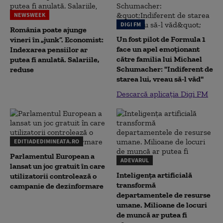
NEWSWEEK
DIGI FM
România poate ajunge
Un fost pilot de Formula 1
vineri în „junk”. Economist:
face un apel emoționant
Indexarea pensiilor ar
către familia lui Michael
putea fi anulată. Salariile,
Schumacher: "Indiferent de
reduse
starea lui, vreau să-l văd"
Descarcă aplicația Digi FM
EDITIADEDIMINEATA.RO
Parlamentul European a
ADEVARUL
lansat un joc gratuit în care
Inteligența artificială
utilizatorii controlează o
transformă
campanie de dezinformare
departamentele de resurse
umane. Milioane de locuri
de muncă ar putea fi