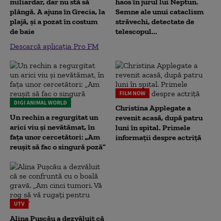
miliardar, dar nu stă să
haos în jurul lui Neptun.
plângă. A ajuns în Grecia, la
Semne ale unui cataclism
plajă, și a pozat în costum
străvechi, detectate de
de baie
telescopul...
Descarcă aplicația Pro FM
FILM NOW
DIGI ANIMAL WORLD
Christina Applegate a
Un rechin a regurgitat un
revenit acasă, după patru
arici viu și nevătămat, în
luni în spital. Primele
fața unor cercetători: „Am
informații despre actriță
reușit să fac o singură poză”
UTV
Alina Pușcău a dezvăluit că