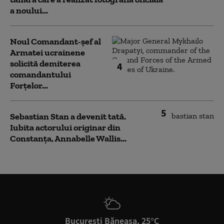
a noului...
Noul Comandant-șef al
Armatei ucrainene
solicită demiterea
4
comandantului
Forțelor...
5
Sebastian Stan a devenit tată.
Iubita actorului originar din
Constanța, Annabelle Wallis...
București Băneasa, 25°C