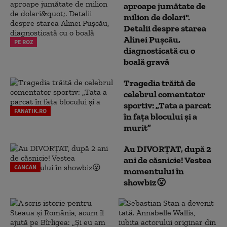
aproape jumătate de
milion de dolari".
Detalii despre starea
Alinei Pușcău,
PE ROZ
diagnosticată cu o
boală gravă
Tragedia trăită de
celebrul comentator
sportiv: „Tata a parcat
FANATIK.RO
în fața blocului și a
murit”
Au DIVORȚAT, după 2
ani de căsnicie! Vestea
CANCAN
momentului în
showbiz😮