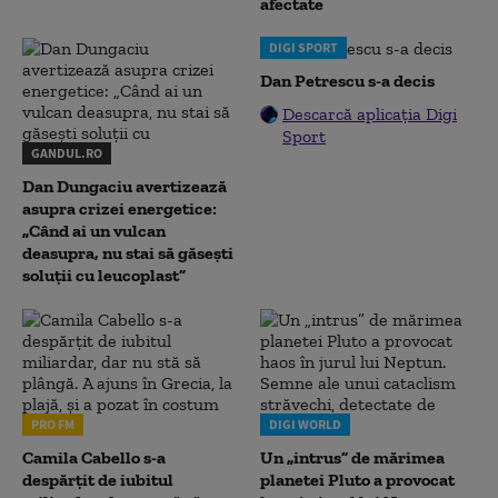
afectate
DIGI SPORT
Dan Petrescu s-a decis
Descarcă aplicația Digi
Sport
GANDUL.RO
Dan Dungaciu avertizează
asupra crizei energetice:
„Când ai un vulcan
deasupra, nu stai să găsești
soluții cu leucoplast”
PRO FM
DIGI WORLD
Camila Cabello s-a
Un „intrus” de mărimea
despărțit de iubitul
planetei Pluto a provocat