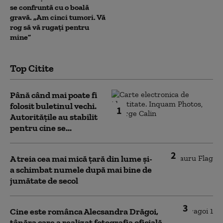
se confruntă cu o boală
gravă. „Am cinci tumori. Vă
rog să vă rugați pentru
mine”
Top Citite
Până când mai poate fi
folosit buletinul vechi.
1
Autoritățile au stabilit
pentru cine se...
2
A treia cea mai mică țară din lume și-
a schimbat numele după mai bine de
jumătate de secol
3
Cine este românca Alecsandra Drăgoi,
tânăra care a realizat fotografia oficială