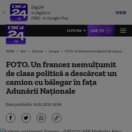
Digi24
VIEW
m.digi24.ro
FREE - In Google Play
LIVE TV
LIVE FM
HOME
Știri
Externe
Europa
FOTO. Un francez nemulțumit de clasa politică a descărcat un camion cu bălegar în faţa Adunării Naţionale
FOTO. Un francez nemulțumit
de clasa politică a descărcat un
camion cu bălegar în faţa
Adunării Naţionale
Data publicării:
16.01.2014 16:56