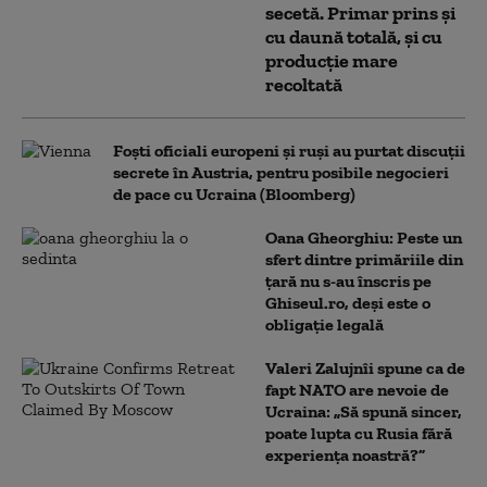
secetă. Primar prins și
cu daună totală, și cu
producție mare
recoltată
Foști oficiali europeni și ruși au purtat discuții
secrete în Austria, pentru posibile negocieri
de pace cu Ucraina (Bloomberg)
Oana Gheorghiu: Peste un
sfert dintre primăriile din
țară nu s-au înscris pe
Ghiseul.ro, deși este o
obligație legală
Valeri Zalujnîi spune ca de
fapt NATO are nevoie de
Ucraina: „Să spună sincer,
poate lupta cu Rusia fără
experiența noastră?”