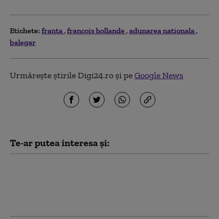
Etichete:
franta
francois hollande
adunarea nationala
balegar
Urmărește știrile Digi24.ro și pe
Google News
Te-ar putea interesa și:
Şase tineri au fost împuşcați în
sud-estul Franţei cu o pușcă de
asalt. Atacatorul a tras dintr-o
maşină și a fugit