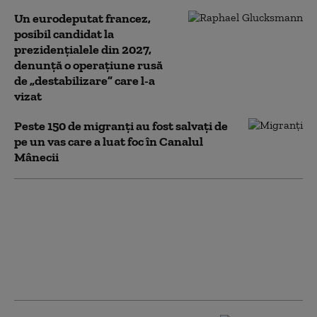
Un eurodeputat francez,
posibil candidat la
prezidențialele din 2027,
denunţă o operaţiune rusă
de „destabilizare” care l-a
vizat
Peste 150 de migranţi au fost salvați de
pe un vas care a luat foc în Canalul
Mânecii
Iulie 2026 a fost cea
mai caldă lună
înregistrată vreodată
în Franța de la
începutul
măsurătorilor, în 1900