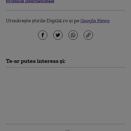
brigazile internationale
Urmărește știrile Digi24.ro și pe
Google News
Te-ar putea interesa și:
„Orban cel roșu” sau
vizionar? Criza din
Ceuta reaprinde
dezbaterea despre
rolul premierului
spaniol Pedro Sanchez
în UE