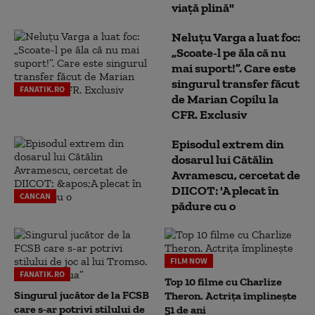
viață plină"
Neluțu Varga a luat foc:
„Scoate-l pe ăla că nu
mai suport!”. Care este
singurul transfer făcut
FANATIK.RO
de Marian Copilu la
CFR. Exclusiv
Episodul extrem din
dosarul lui Cătălin
Avramescu, cercetat de
DIICOT: 'A plecat în
CANCAN
pădure cu o
FILM NOW
FANATIK.RO
Top 10 filme cu Charlize
Singurul jucător de la FCSB
Theron. Actrița împlinește
care s-ar potrivi stilului de
51 de ani