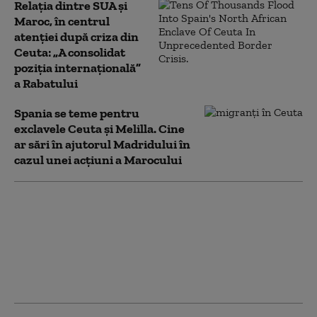
Relația dintre SUA și
Maroc, în centrul
atenției după criza din
Ceuta: „A consolidat
poziția internațională”
a Rabatului
Spania se teme pentru
exclavele Ceuta și Melilla. Cine
ar sări în ajutorul Madridului în
cazul unei acțiuni a Marocului
Jihadiști infiltrați
printre migranții
ajunși în Ceuta.
Marocul pune sub
acuzare 52 de persoane
pentru trecerile ilegale