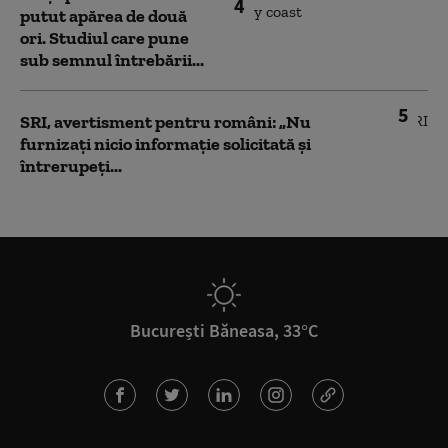
4
putut apărea de două
ori. Studiul care pune
sub semnul întrebării...
5
SRI, avertisment pentru români: „Nu
furnizați nicio informație solicitată și
întrerupeți...
București Băneasa, 33°C