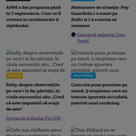
ANM a dat prognoza până
Răsturnare de situație: Pep
în 7 septembrie. Cum va fi
Guardiola l-a sunat pe
vremea în următoarele 4
Rodri și l-a convins să
săptămâni
semneze
Descarcă aplicația Digi
Sport
PRO FM
DIGI WORLD
Selly, despre observațiile
Canicula pune presiune pe
pe care i le fac părinții, în
inimă. 5 simptome care nu
ciuda succesului său: „Cred
trebuie ignorate niciodată,
că este imposibil să scapi
potrivit unui cardiolog
de asta”
Descarcă aplicația Pro FM