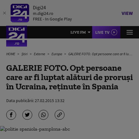
Digi24
VIEW
m.digi24.ro
FREE - In Google Play
LIVE TV
LIVE FM
HOME
Știri
Externe
Europa
GALERIE FOTO. Opt persoane care ar fi luptat alături de proruși în Ucraina, reținute în Spania
GALERIE FOTO. Opt persoane
care ar fi luptat alături de proruși
în Ucraina, reținute în Spania
Data publicării:
27.02.2015 13:32