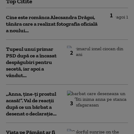
Top Citite
1
Cine este românca Alecsandra Drăgoi,
tânăra care a realizat fotografia oficială
a noului...
Tupeul unui primar
2
PSD după ce a încasat
despăgubiri pentru
secetă, iar apoi a
vândut...
„Anna, ţine-ţi prostul
acasă!”. Val de reacții
3
după ce un bărbat a
desenat o declarație...
Viața pe Pământ ar fi