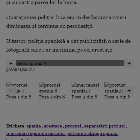
și cu participarea lor la lupte.
Operațiunea poliției încă era în desfășurare vineri
dimineața și continua cu percheziții.
Ulterior, poliția spaniolă a dat publicității o serie de
fotografii care i-ar incrimina pe cei arestați:
DESCHIDE GALERIA FOTO
prorusi spania 7
Etichete:
spania
arestare
prorusi
separatisti prorusi
mercenari spanioli ucraina
extrema-stanga spania