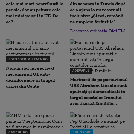
cele mai mari contribuții la
din vacanța în Turcia după
pensie, dar au printre cele
ce a ajuns la un resort all
mai mici pensii în UE. De
inclusive: „Și noi, românii,
ce?
ne umplem farfuriile”
Descarcă aplicația Digi FM
EDITIADEDIMINEATA.RO
Niciun stat nu a activat
ADEVARUL
mecanismul UE anti-
Marinarii de pe portavionul
dezinformare în timpul
USS Abraham Lincoln sunt
crizei din Ceuta
epuizați și demoralizați în
largul coastelor Iranului,
avertizează familiile...
GANDUL.RO
DIGI SPORT