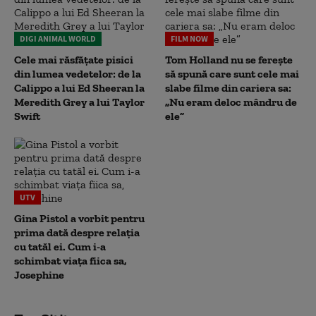
DIGI ANIMAL WORLD
FILM NOW
Cele mai răsfățate pisici
Tom Holland nu se ferește
din lumea vedetelor: de la
să spună care sunt cele mai
Calippo a lui Ed Sheeran la
slabe filme din cariera sa:
Meredith Grey a lui Taylor
„Nu eram deloc mândru de
Swift
ele”
UTV
Gina Pistol a vorbit pentru
prima dată despre relația
cu tatăl ei. Cum i-a
schimbat viața fiica sa,
Josephine