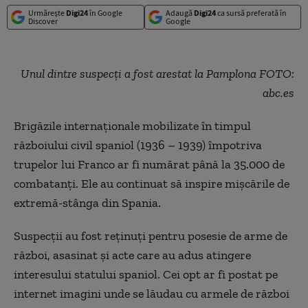
Urmărește
Digi24
în Google
Adaugă
Digi24
ca sursă preferată în
Discover
Google
Unul dintre suspecți a fost arestat la Pamplona FOTO:
abc.es
Brigăzile internaționale mobilizate în timpul
războiului civil spaniol (1936 – 1939) împotriva
trupelor lui Franco ar fi numărat până la 35.000 de
combatanți. Ele au continuat să inspire mișcările de
extremă-stânga din Spania.
Suspecții au fost reținuți pentru posesie de arme de
război, asasinat și acte care au adus atingere
interesului statului spaniol. Cei opt ar fi postat pe
internet imagini unde se lăudau cu armele de război