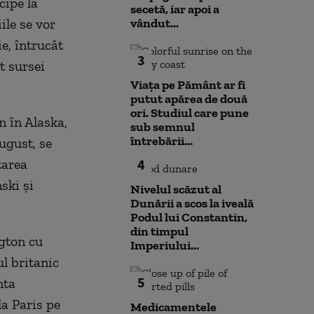
cipe la
secetă, iar apoi a
ile se vor
vândut...
e, întrucât
3
t sursei
Viața pe Pământ ar fi
putut apărea de două
ori. Studiul care pune
n în Alaska,
sub semnul
întrebării...
august, se
tarea
4
nski și
Nivelul scăzut al
Dunării a scos la iveală
Podul lui Constantin,
din timpul
ngton cu
Imperiului...
l britanic
5
nta
la Paris pe
Medicamentele