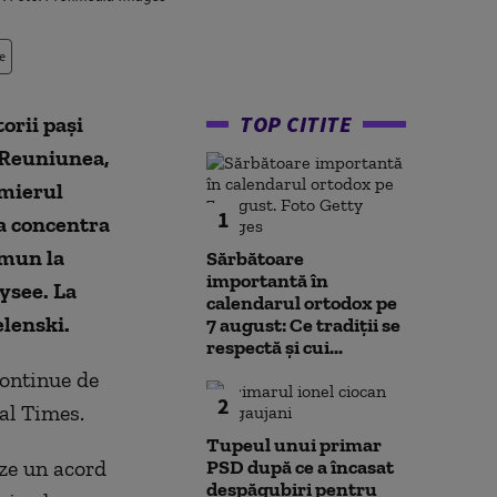
e
TOP CITITE
orii pași
 Reuniunea,
emierul
1
va concentra
omun la
Sărbătoare
importantă în
ysee. La
calendarul ortodox pe
lenski.
7 august: Ce tradiții se
respectă și cui...
continue de
2
al Times.
Tupeul unui primar
ze un acord
PSD după ce a încasat
despăgubiri pentru