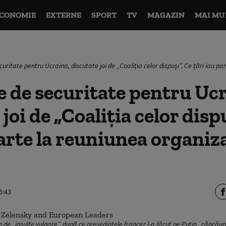
CONOMIE
EXTERNE
SPORT
TV
MAGAZIN
MAI MU
curitate pentru Ucraina, discutate joi de „Coaliția celor dispuși”. Ce țări iau 
e de securitate pentru Uc
joi de „Coaliția celor disp
parte la reuniunea organiz
6:43
 de „insulte vulgare”, după ce președintele francez l-a făcut pe Putin „căpcău