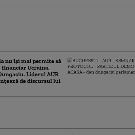
lumea iubește
torii”. Ucraina a
lit complet schimbul
rmații cu serviciile
 americane (Politico)
 nu își mai permite să
e financiar Ucraina,
Dungaciu. Liderul AUR
anțează de discursul lui
ușit campania de 40 de zile a lui Zelenski
u a reușit. Adâncimea strategică a Rusiei
există