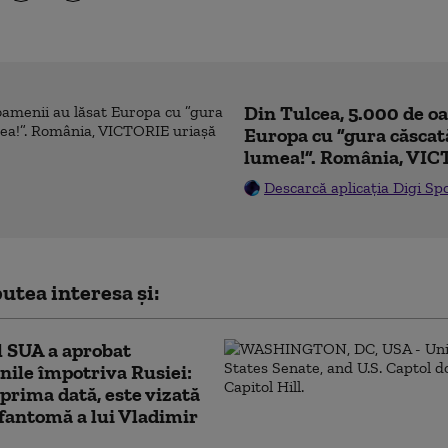
Din Tulcea, 5.000 de o
Europa cu ”gura căscat
lumea!”. România, VIC
Descarcă aplicația Digi Sp
utea interesa și:
 SUA a aprobat
nile împotriva Rusiei:
prima dată, este vizată
a fantomă a lui Vladimir