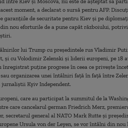
id între Kiev și Moscova, nu este de așteptat să parti
n acest moment, a declarat o sursă pentru AFP. Discuți
e garanțiile de securitate pentru Kiev și pe diplomați
din nou eforturile de a pune capăt războiului, potrivi
știri.
tâlnirilor lui Trump cu președintele rus Vladimir Puti
, și cu Volodimir Zelenski și liderii europeni, pe 18 
u înregistrat puține progrese în ceea ce privește înce
r sau organizarea unei întâlniri față în față între Zele
 jurnaliștii Kyiv Independent.
 europeni, care au participat la summitul de la Washi
tre care cancelarul german Friedrich Merz, premieru
r, secretarul general al NATO Mark Rutte și președi
ropene Ursula von der Leyen, se vor întâlni din nou 