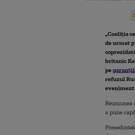
„
Coaliția c
de urmat p
coprezidat
britanic Ke
pe
garanții
refuzul Rus
eveniment v
Reuniunea a
a pune capă
Președintel