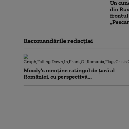
Un cuno
din Rus
frontul
„Pescar
Recomandările redacţiei
Moody's menține ratingul de țară al
României, cu perspectivă...