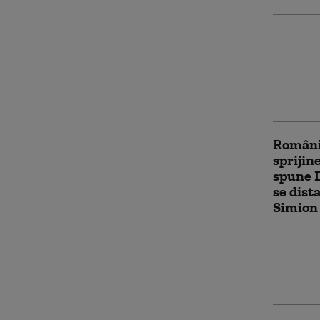
„Toată 
învingă
restabi
de info
secrete
România
sprijin
spune 
se dist
Simion
Ce a re
și ce n
nu mai 