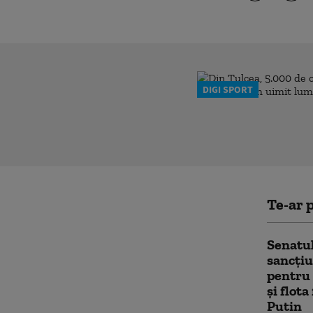
DIGI SPORT
Te-ar p
Senatul
sancțiu
pentru 
și flot
Putin