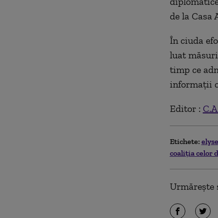
diplomatice
de la Casa A
În ciuda ef
luat măsuri
timp ce adm
informații 
Editor :
C.A
Etichete:
elys
coaliția celor 
Urmărește ș