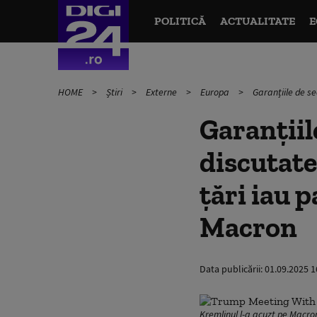
POLITICĂ
ACTUALITATE
E
HOME
Știri
Externe
Europa
Garanțiile de se
Garanțiil
discutate 
țări iau 
Macron
Data publicării:
01.09.2025 1
Kremlinul l-a acuzt pe Macron