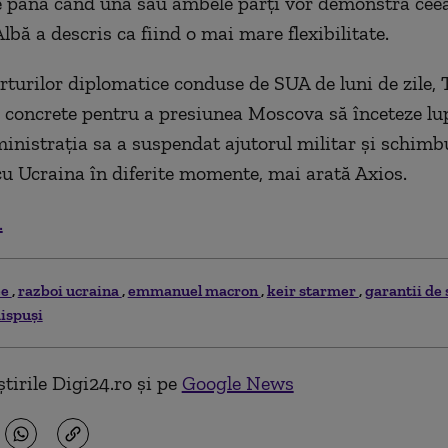
 până când una sau ambele părți vor demonstra ceea
lbă a descris ca fiind o mai mare flexibilitate.
orturilor diplomatice conduse de SUA de luni de zile,
 concrete pentru a presiunea Moscova să înceteze lup
inistrația sa a suspendat ajutorul militar și schimb
cu Ucraina în diferite momente, mai arată Axios.
.
ee
razboi ucraina
emmanuel macron
keir starmer
garantii de
dispuși
tirile Digi24.ro și pe
Google News