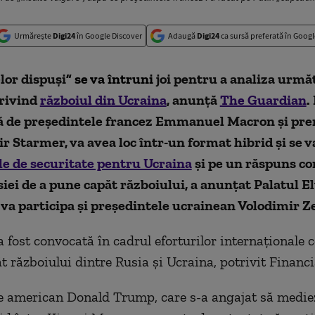
Urmărește
Digi24
în Google Discover
Adaugă
Digi24
ca sursă preferată în Googl
elor dispuși
” se va întruni
joi pentru a analiza următ
rivind
războiul din Ucraina
, anunță
The Guardian
.
ă de președintele francez Emmanuel Macron și pr
ir Starmer, va avea loc într-un format hibrid și se 
le de securitate pentru Ucraina
și pe un răspuns c
iei de a pune capăt războiului, a anunțat Palatul El
a participa și președintele ucrainean Volodimir Ze
 fost convocată în cadrul eforturilor internaționale 
t războiului dintre Rusia și Ucraina, potrivit Financi
e american Donald Trump, care s-a angajat să medie