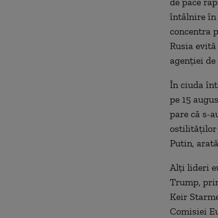
de pace rap
întâlnire î
concentra p
Rusia evită 
agenției de 
În ciuda în
pe 15 august
pare că s-a
ostilitățilo
Putin, arată
Alți lideri
Trump, prin
Keir Starme
Comisiei Eu