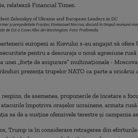
e, relatează Financial Times.
rmer și președintele Franței, Emmanuel Macron, discută în timpul reuniunii multi
ala de Est a Casei Albe din Washington. Foto: Profimedia
partenerii europeni ai Kievului s-au angajat să ofere 
 securitate pentru a descuraja o nouă agresiune rusă 
a unei „forțe de asigurare” multinaționale - Moscova
 rânduri prezența trupelor NATO ca parte a oricărui 
 respins, de asemenea, propunerile de încetare a focul
t atacurile împotriva orașelor ucrainene, armata rus
nția sa de a susține ofensivele terestre și campania a
ios, Trump ia în considerare retragerea din eforturile