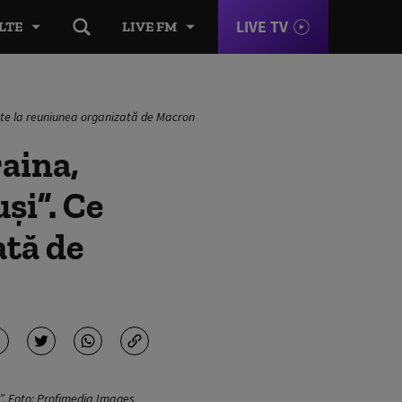
LIVE TV
LTE
LIVE FM
parte la reuniunea organizată de Macron
raina,
uși”. Ce
ată de
n”. Foto: Profimedia Images