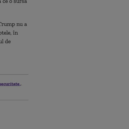
 ce o sursă
 Trump nu a
tele, în
ul de
 securitate