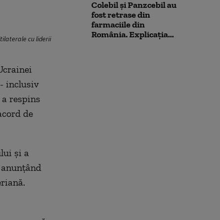
Colebil și Panzcebil au
fost retrase din
farmaciile din
România. Explicația...
laterale cu liderii
Ucrainei
- inclusiv
 a respins
acord de
ui și a
ă anunțând
eriană.