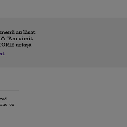
amenii au lăsat
ă”: ”Am uimit
TORIE uriașă
ort