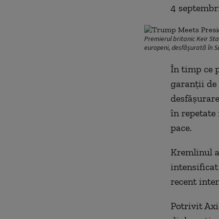
4 septembri
Premierul britanic Keir Sta
europeni, desfășurată în S
În timp ce 
garanții de
desfășurare
în repetate
pace.
Kremlinul a
intensifica
recent inte
Potrivit Ax