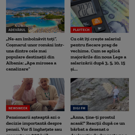
ADEVĂRUL
PLAYTECH
„Ne-am îmbolnăvit toți”.
Cu cât îți crește salariul
Coșmarul unor români într-
pentru fiecare prag de
una dintre cele mai
vechime. Cum se aplică
populare destinații din
majorările din noua Lege a
Albania: „Apa mirosea a
salarizării după 3, 5, 10, 15
canalizare”
și...
NEWSWEEK
DIGI FM
Pensionarii așteaptă azi o
„Anna, ţine-ţi prostul
decizie importantă despre
acasă!" Reacţii după ce un
pensii. Vor fi înghețate sau
bărbat a desenat o