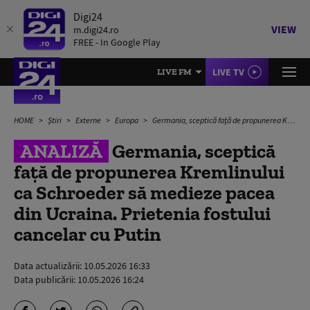
Digi24
VIEW
m.digi24.ro
FREE - In Google Play
LIVE TV
LIVE FM
HOME
Știri
Externe
Europa
Germania, sceptică faţă de propunerea Kremlinului ca Schroeder să medieze pacea din Ucraina. Prietenia fostului cancelar cu Putin
ANALIZĂ
Germania, sceptică
faţă de propunerea Kremlinului
ca Schroeder să medieze pacea
din Ucraina. Prietenia fostului
cancelar cu Putin
Data actualizării:
10.05.2026 16:33
Data publicării:
10.05.2026 16:24