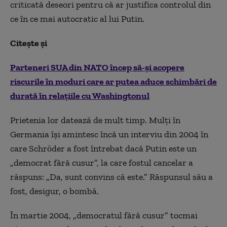
criticată deseori pentru că ar justifica controlul din
ce în ce mai autocratic al lui Putin.
Citește și
Parteneri SUA din NATO încep să-şi acopere
riscurile în moduri care ar putea aduce schimbări de
durată în relaţiile cu Washingtonul
Prietenia lor datează de mult timp. Mulți în
Germania își amintesc încă un interviu din 2004 în
care Schröder a fost întrebat dacă Putin este un
„democrat fără cusur”, la care fostul cancelar a
răspuns: „Da, sunt convins că este.” Răspunsul său a
fost, desigur, o bombă.
În martie 2004, „democratul fără cusur” tocmai