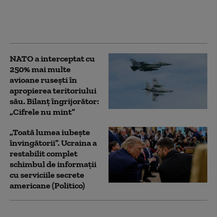
salariale pe care
companiile nu şi le
permit
NATO a interceptat cu
250% mai multe
avioane rusești în
apropierea teritoriului
său. Bilanț îngrijorător:
„Cifrele nu mint”
„Toată lumea iubește
învingătorii”. Ucraina a
restabilit complet
schimbul de informații
cu serviciile secrete
americane (Politico)
Ministerul de Externe