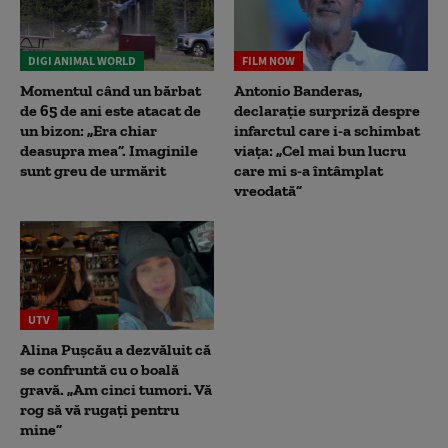
DIGI ANIMAL WORLD
FILM NOW
Momentul când un bărbat
Antonio Banderas,
de 65 de ani este atacat de
declarație surpriză despre
un bizon: „Era chiar
infarctul care i-a schimbat
deasupra mea”. Imaginile
viața: „Cel mai bun lucru
sunt greu de urmărit
care mi s-a întâmplat
vreodată”
UTV
Alina Pușcău a dezvăluit că
se confruntă cu o boală
gravă. „Am cinci tumori. Vă
rog să vă rugați pentru
mine”