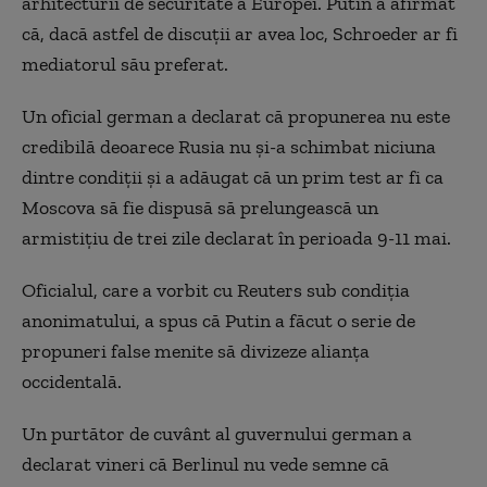
arhitecturii de securitate a Europei. Putin a afirmat
că, dacă astfel de discuţii ar avea loc, Schroeder ar fi
mediatorul său preferat.
Un oficial german a declarat că propunerea nu este
credibilă deoarece Rusia nu şi-a schimbat niciuna
dintre condiţii şi a adăugat că un prim test ar fi ca
Moscova să fie dispusă să prelungească un
armistiţiu de trei zile declarat în perioada 9-11 mai.
Oficialul, care a vorbit cu Reuters sub condiţia
anonimatului, a spus că Putin a făcut o serie de
propuneri false menite să divizeze alianţa
occidentală.
Un purtător de cuvânt al guvernului german a
declarat vineri că Berlinul nu vede semne că