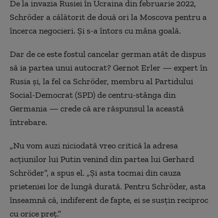
De la invazia Rusiei în Ucraina din februarie 2022,
Schröder a călătorit de două ori la Moscova pentru a
încerca negocieri. Și s-a întors cu mâna goală.
Dar de ce este fostul cancelar german atât de dispus
să ia partea unui autocrat? Gernot Erler — expert în
Rusia și, la fel ca Schröder, membru al Partidului
Social-Democrat (SPD) de centru-stânga din
Germania — crede că are răspunsul la această
întrebare.
„Nu vom auzi niciodată vreo critică la adresa
acțiunilor lui Putin venind din partea lui Gerhard
Schröder”, a spus el. „Și asta tocmai din cauza
prieteniei lor de lungă durată. Pentru Schröder, asta
înseamnă că, indiferent de fapte, ei se susțin reciproc
cu orice preț.”