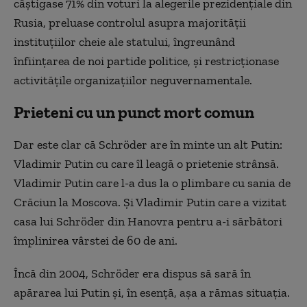
câștigase 71% din voturi la alegerile prezidențiale din
Rusia, preluase controlul asupra majorității
instituțiilor cheie ale statului, îngreunând
înființarea de noi partide politice, și restricționase
activitățile organizațiilor neguvernamentale.
Prieteni cu un punct mort comun
Dar este clar că Schröder are în minte un alt Putin:
Vladimir Putin cu care îl leagă o prietenie strânsă.
Vladimir Putin care l-a dus la o plimbare cu sania de
Crăciun la Moscova. Și Vladimir Putin care a vizitat
casa lui Schröder din Hanovra pentru a-i sărbători
împlinirea vârstei de 60 de ani.
Încă din 2004, Schröder era dispus să sară în
apărarea lui Putin și, în esență, așa a rămas situația.