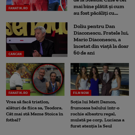
mai bine plătit și cum
FANATIK.RO
au fost păcăliți cu...
Doliu pentru Dan
Diaconescu. Fratele lui,
Mario Diaconescu, a
încetat din viață la doar
60 de ani
CANCAN
FANATIK.RO
FILM NOW
Vrea să facă triatlon,
Soția lui Matt Damon,
alături de fiica sa, Teodora.
frumoasa balului într-o
Cât mai stă Meme Stoica în
rochie albastru regal,
fotbal?
mulată pe corp. Luciana a
furat atenția la Seul