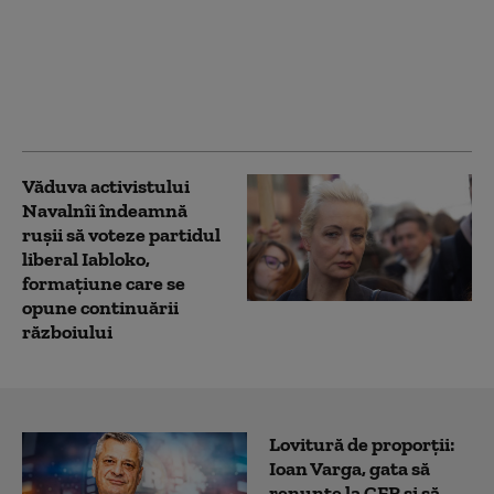
de la București face
precizări în legătură cu
românca arestată în
Germania pentru
spionaj
Văduva activistului
Navalnîi îndeamnă
ruşii să voteze partidul
liberal Iabloko,
formațiune care se
opune continuării
războiului
Lovitură de proporții:
Ioan Varga, gata să
renunțe la CFR și să