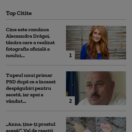
Top Citite
Cine este românca
Alecsandra Drăgoi,
tânăra care a realizat
fotografia oficială a
1
noului...
Tupeul unui primar
PSD după ce a încasat
despăgubiri pentru
secetă, iar apoi a
2
vândut...
„Anna, ţine-ţi prostul
acasă!”. Val de reacții