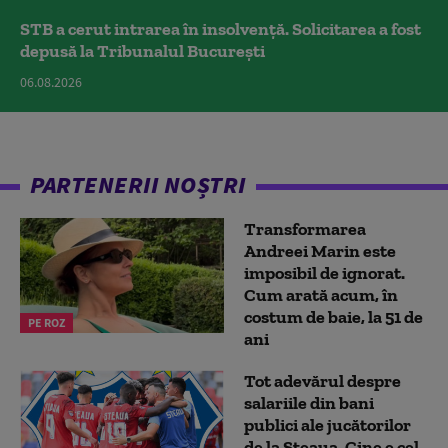
STB a cerut intrarea în insolvență. Solicitarea a fost
depusă la Tribunalul București
06.08.2026
PARTENERII NOȘTRI
Transformarea
Andreei Marin este
imposibil de ignorat.
Cum arată acum, în
costum de baie, la 51 de
PE ROZ
ani
Tot adevărul despre
salariile din bani
publici ale jucătorilor
de la Steaua. Cine e cel