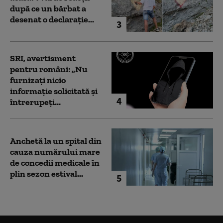
după ce un bărbat a
desenat o declarație...
3
SRI, avertisment
pentru români: „Nu
furnizați nicio
informație solicitată și
4
întrerupeți...
Anchetă la un spital din
cauza numărului mare
de concedii medicale în
plin sezon estival...
5