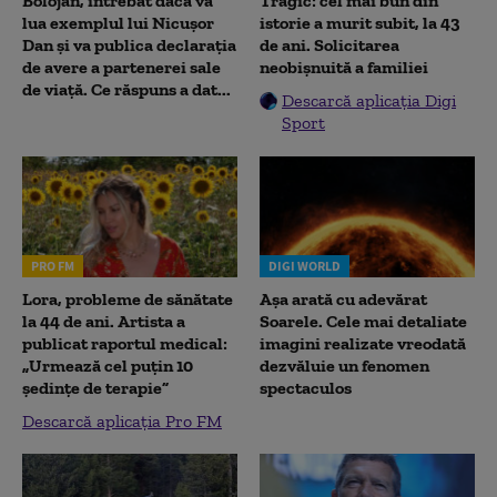
Bolojan, întrebat dacă va
Tragic: cel mai bun din
lua exemplul lui Nicușor
istorie a murit subit, la 43
Dan și va publica declarația
de ani. Solicitarea
de avere a partenerei sale
neobișnuită a familiei
de viață. Ce răspuns a dat...
Descarcă aplicația Digi
Sport
PRO FM
DIGI WORLD
Lora, probleme de sănătate
Așa arată cu adevărat
la 44 de ani. Artista a
Soarele. Cele mai detaliate
publicat raportul medical:
imagini realizate vreodată
„Urmează cel puțin 10
dezvăluie un fenomen
ședințe de terapie”
spectaculos
Descarcă aplicația Pro FM