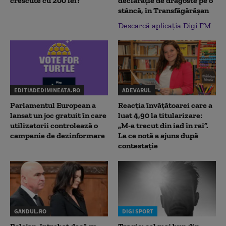
crescute cu 200 lei?
declaraţie de dragoste pe o
stâncă, în Transfăgărăşan
Descarcă aplicația Digi FM
EDITIADEDIMINEATA.RO
ADEVARUL
Parlamentul European a
Reacția învățătoarei care a
lansat un joc gratuit în care
luat 4,90 la titularizare:
utilizatorii controlează o
„M-a trecut din iad în rai”.
campanie de dezinformare
La ce notă a ajuns după
contestație
GANDUL.RO
DIGI SPORT