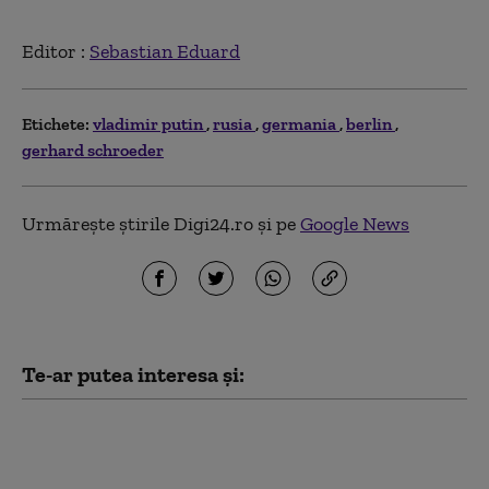
Editor :
Sebastian Eduard
Etichete:
vladimir putin
rusia
germania
berlin
gerhard schroeder
Urmărește știrile Digi24.ro și pe
Google News
Te-ar putea interesa și:
Bloomberg: Economia
de război a Rusiei
alimentează creşteri