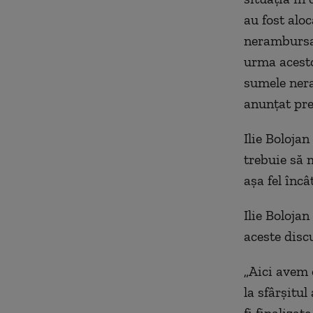
au fost alo
nerambursab
urma acesto
sumele nera
anunţat pre
Ilie Boloja
trebuie să 
aşa fel încâ
Ilie Boloja
aceste discu
„Aici avem 
la sfârşitul