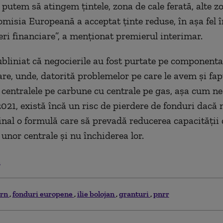
 putem să atingem ţintele, zona de cale ferată, alte z
misia Europeană a acceptat ţinte reduse, în aşa fel î
ri financiare”, a menţionat premierul interimar.
ubliniat că negocierile au fost purtate pe componenta
re, unde, datorită problemelor pe care le avem şi fap
 centralele pe carbune cu centrale pe gas, aşa cum n
2021, există încă un risc de pierdere de fonduri dacă 
final o formulă care să prevadă reducerea capacităţii 
unor centrale şi nu închiderea lor.
.
ern
fonduri europene
ilie bolojan
granturi
pnrr