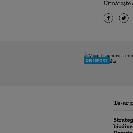
Urmărește ș
DIGI SPORT
Te-ar p
Strateg
biodive
Deputaț