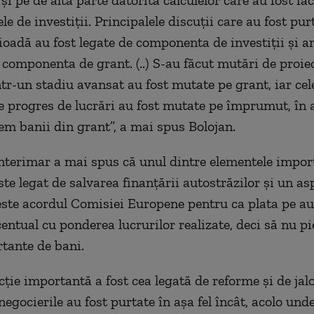
e şi pe de altă parte datorită calculelor care au fost fă
 de investiţii. Principalele discuţii care au fost pur
ioadă au fost legate de componenta de investiţii şi 
componenta de grant. (..) S-au făcut mutări de proiec
ntr-un stadiu avansat au fost mutate pe grant, iar cel
 progres de lucrări au fost mutate pe împrumut, în a
em banii din grant”, a mai spus Bolojan.
nterimar a mai spus că unul dintre elementele impor
te legat de salvarea finanţării autostrăzilor şi un as
ste acordul Comisiei Europene pentru ca plata pe au
centual cu ponderea lucrurilor realizate, deci să nu 
tante de bani.
cţie importantă a fost cea legată de reforme şi de jal
negocierile au fost purtate în aşa fel încât, acolo und