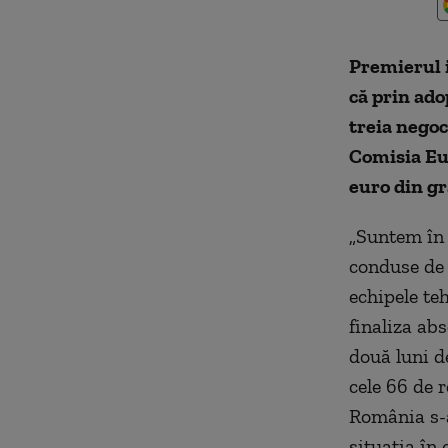
Premierul i
că prin ad
treia negoc
Comisia Eur
euro din g
„Suntem în 
conduse de 
echipele te
finaliza abs
două luni d
cele 66 de 
România s-a
situaţia în