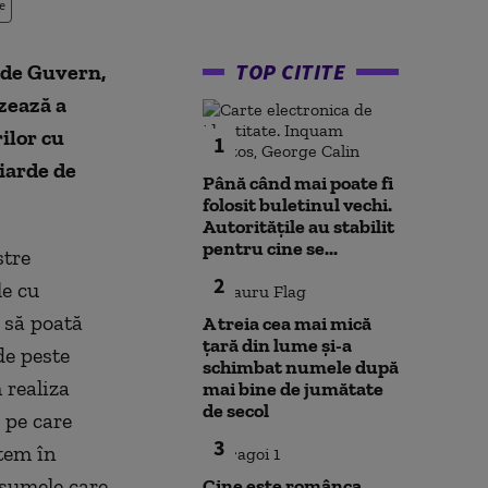
e
TOP CITITE
a de Guvern,
zează a
ilor cu
1
iarde de
Până când mai poate fi
folosit buletinul vechi.
Autoritățile au stabilit
pentru cine se...
stre
2
le cu
 să poată
A treia cea mai mică
țară din lume și-a
de peste
schimbat numele după
 realiza
mai bine de jumătate
de secol
 pe care
3
tem în
 sumele care
Cine este românca