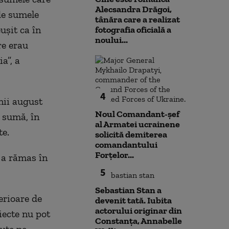
Alecsandra Drăgoi,
de sumele
tânăra care a realizat
uşit ca în
fotografia oficială a
noului...
re erau
a”, a
4
nii august
Noul Comandant-șef
 sumă, în
al Armatei ucrainene
te.
solicită demiterea
comandantului
Forțelor...
 a rămas în
5
Sebastian Stan a
erioare de
devenit tată. Iubita
actorului originar din
iecte nu pot
Constanța, Annabelle