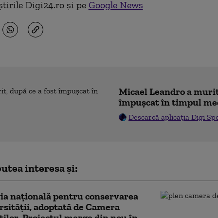
tirile Digi24.ro și pe
Google News
Micael Leandro a murit,
împușcat în timpul me
Descarcă aplicația Digi Sp
utea interesa și:
ia naţională pentru conservarea
rsităţii, adoptată de Camera
ilor. Proiectul merge din nou în