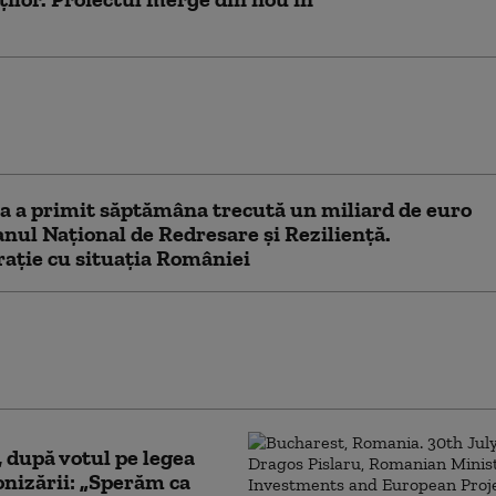
ia de cadastru şi carte funciară e-Terra este
oape de remediere. Care este stadiul testelor
de autorități
a a primit săptămâna trecută un miliard de euro
anul Naţional de Redresare şi Rezilienţă.
ție cu situația României
lojan, întâlnire cu patronatele la Palatul
a. Ce au discutat despre taxe, energie și
ii
, după votul pe legea
nizării: „Sperăm ca