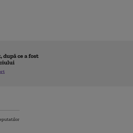
 după ce a fost
ciului
ort