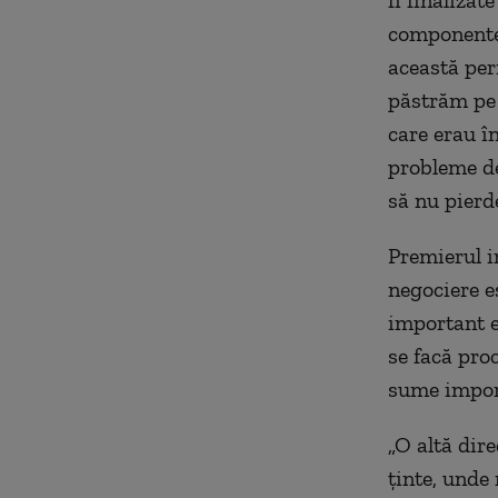
fi finalizat
componentele
această per
păstrăm pe 
care erau î
probleme de
să nu pierd
Premierul i
negociere es
important e
se facă pro
sume impor
„O altă dire
ţinte, unde 