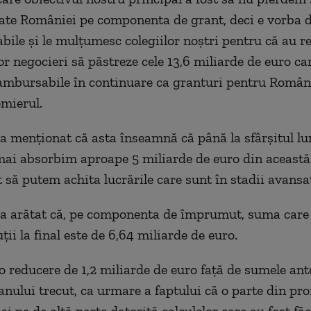
cate României pe componenta de grant, deci e vorba 
ile şi le mulţumesc colegiilor noştri pentru că au re
r negocieri să păstreze cele 13,6 miliarde de euro ca
mbursabile în continuare ca granturi pentru Români
mierul.
n a menţionat că asta înseamnă că până la sfârşitul lu
mai absorbim aproape 5 miliarde de euro din această
t să putem achita lucrările care sunt în stadii avansa
n a arătat că, pe componenta de împrumut, suma care
ţii la final este de 6,64 miliarde de euro.
o reducere de 1,2 miliarde de euro faţă de sumele ant
 anului trecut, ca urmare a faptului că o parte din pro