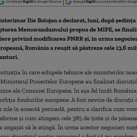
Urmărește
Digi24
în Google Discover
Adaugă
Digi24
ca sursă preferată în Googl
nterimar Ilie Bolojan a declarat, luni, după şedinţ
optarea Memorandumului propus de MIPE, se finali
iere privind modificarea PNRR şi, în urma negocier
opeană, România a reușit să păstreze cele 13,6 mil
ranturi.
situaţia în care echipele tehnice ale ministerilor noa
Ministerul Proiectelor Europene au finalizat discuţii
hnice ale Comisiei Europene, în aşa fel încât România
orbţia fondurilor europene. A fost nevoie de discuţii 
e zile în această perioadă, pentru a clarifica cum vom
reforme şi cum atingem cele 385 de ţinte şi de jaloane
 angajat să le atingă. În urma acestor negocieri sun
 care obiectivul nostru principal a fost să nu pierdem