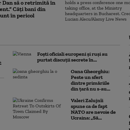
 Dan să o retrimită în
nt.” Câți bani din
nt în pericol
Foști oficiali europeni și ruși au
purtat discuții secrete în...
t
Oana Gheorghiu:
Peste un sfert
dintre primăriile
din țară nu s-au...
Valeri Zalujnîi
spune ca de fapt
NATO are nevoie de
Ucraina: „Să...