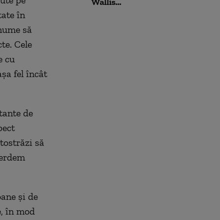
cute pe
Wallis...
tate în
anume să
te. Cele
e cu
şa fel încât
tante de
pect
tostrăzi să
pierdem
oane şi de
e, în mod