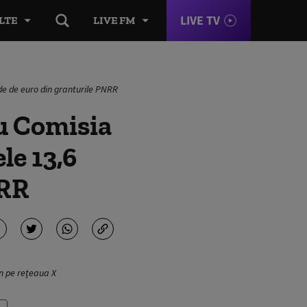
LIVE TV
LTE
LIVE FM
de de euro din granturile PNRR
cu Comisia
le 13,6
NRR
an pe rețeaua X