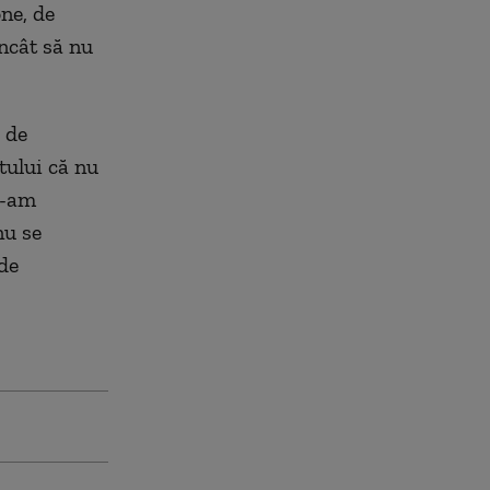
one, de
ncât să nu
 de
tului că nu
e-am
nu se
de