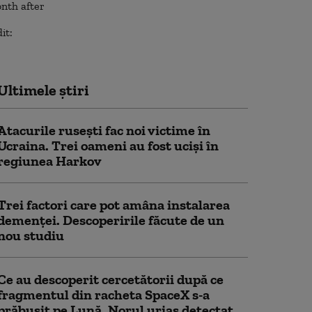
Ultimele știri
Atacurile rusești fac noi victime în
Ucraina. Trei oameni au fost uciși în
regiunea Harkov
Trei factori care pot amâna instalarea
demenţei. Descoperirile făcute de un
nou studiu
Ce au descoperit cercetătorii după ce
fragmentul din racheta SpaceX s-a
prăbușit pe Lună. Norul uriaș detectat