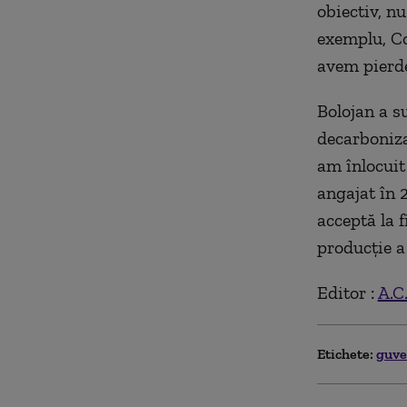
obiectiv, nu
exemplu, Co
avem pierde
Bolojan a s
decarboniza
am înlocuit
angajat în 
acceptă la 
producţie a 
Editor :
A.C
Etichete:
guv