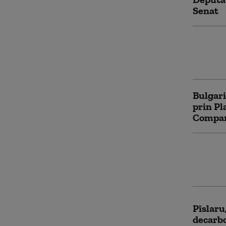
Senat
Aplicaţ
mai apr
făcute 
Bulgari
prin Pl
Compara
Ilie Bo
Victori
investiț
Pîslaru
decarbo