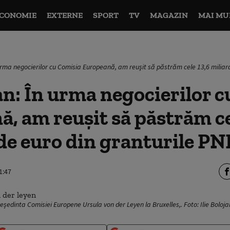
CONOMIE
EXTERNE
SPORT
TV
MAGAZIN
MAI MU
n urma negocierilor cu Comisia Europeană, am reuşit să păstrăm cele 13,6 miliar
jan: În urma negocierilor 
, am reuşit să păstrăm ce
de euro din granturile P
1:47
președinta Comisiei Europene Ursula von der Leyen la Bruxelles,. Foto: Ilie Boloj