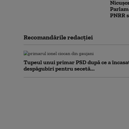
Nicușor
Parlame
PNRR su
Recomandările redacţiei
Tupeul unui primar PSD după ce a încasa
despăgubiri pentru secetă...