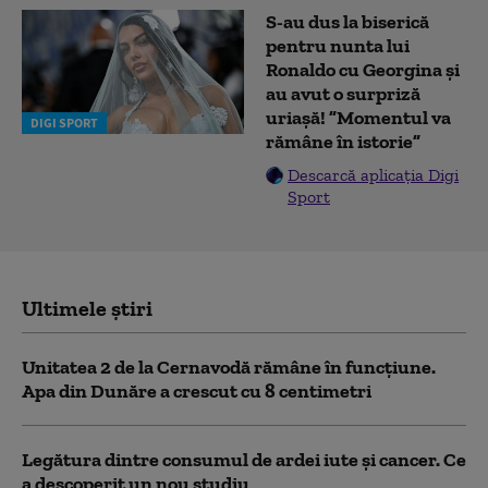
S-au dus la biserică
pentru nunta lui
Ronaldo cu Georgina și
au avut o surpriză
uriașă! ”Momentul va
DIGI SPORT
rămâne în istorie”
Descarcă aplicația Digi
Sport
Ultimele știri
Unitatea 2 de la Cernavodă rămâne în funcțiune.
Apa din Dunăre a crescut cu 8 centimetri
Legătura dintre consumul de ardei iute și cancer. Ce
a descoperit un nou studiu