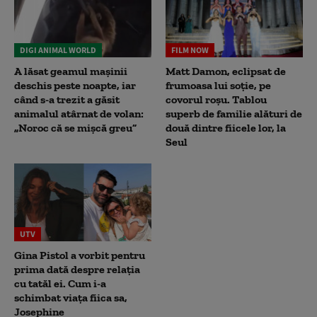
DIGI ANIMAL WORLD
FILM NOW
A lăsat geamul mașinii
Matt Damon, eclipsat de
deschis peste noapte, iar
frumoasa lui soție, pe
când s-a trezit a găsit
covorul roșu. Tablou
animalul atârnat de volan:
superb de familie alături de
„Noroc că se mișcă greu”
două dintre fiicele lor, la
Seul
UTV
Gina Pistol a vorbit pentru
prima dată despre relația
cu tatăl ei. Cum i-a
schimbat viața fiica sa,
Josephine