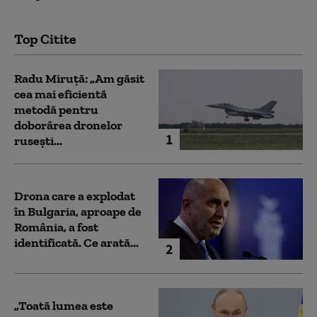
Top Citite
Radu Miruță: „Am găsit
cea mai eficientă
metodă pentru
doborârea dronelor
1
rusești...
Drona care a explodat
în Bulgaria, aproape de
România, a fost
identificată. Ce arată...
2
„Toată lumea este