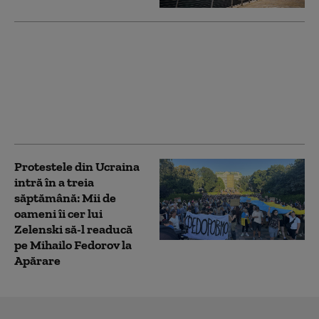
Dronele ucrainene au
lovit încă 13 instalații
energetice, de apărare
și radar, provocând o
pană de curent pentru
forțele ruse
Protestele din Ucraina
intră în a treia
săptămână: Mii de
oameni îi cer lui
Zelenski să-l readucă
pe Mihailo Fedorov la
Apărare