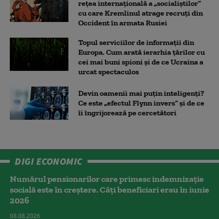
rețea internațională a „socialiștilor”
cu care Kremlinul atrage recruți din
Occident în armata Rusiei
Topul serviciilor de informații din
Europa. Cum arată ierarhia țărilor cu
cei mai buni spioni și de ce Ucraina a
urcat spectaculos
Devin oamenii mai puțin inteligenți?
Ce este „efectul Flynn invers” și de ce
îi îngrijorează pe cercetători
DIGI ECONOMIC
Numărul pensionarilor care primesc indemnizaţie
socială este în creștere. Câți beneficiari erau în iunie
2026
08.08.2026