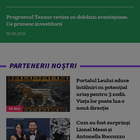
Programul Tezaur revine cu dobânzi avantajoase.
Ce primesc investitorii
08.08.2026
PARTENERII NOȘTRI
Portalul Leului aduce
întâlniri cu potențial
uriaș pentru 3 zodii.
Viața lor poate lua o
nouă direcție
PE ROZ
Cum au fost surprinși
Lionel Messi și
Antonella Roccuzzo