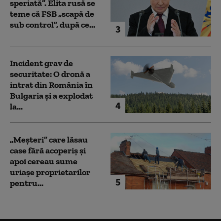
speriată”. Elita rusă se
teme că FSB „scapă de
sub control”, după ce...
3
Incident grav de
securitate: O dronă a
intrat din România în
Bulgaria şi a explodat
4
la...
„Meșteri” care lăsau
case fără acoperiș și
apoi cereau sume
uriașe proprietarilor
5
pentru...