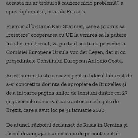
aceasta nu ar trebui să cauzeze nicio problemă”, a
spus diplomatul, citat de Reuters.
Premierul britanic Keir Starmer, care a promis să
„reseteze” cooperarea cu UE la venirea sa la putere
în iulie anul trecut, va purta discuții cu preşedinta
Comisiei Europene Ursula von der Leyen, dar și cu
preşedintele Consiliului European Antonio Costa.
Acest summit este o ocazie pentru liderul laburist de
a-şi concretiza dorinţa de apropiere de Bruxelles şi
de a întoarce pagina anilor de tensiuni dintre cei 27
şi guvernele conservatoare anterioare legate de
Brexit, care a avut loc pe 31 ianuarie 2020.
De atunci, războiul declanşat de Rusia în Ucraina şi
riscul dezangajării americane de pe continentul