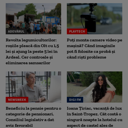
ADEVĂRUL
PLAYTECH
Revolta legumicultorilor:
Poți monta camere video pe
roșiile pleacă din Olt cu 1,5
mașină? Când imaginile
lei și ajung la peste 5 lei în
pot fi folosite ca probă și
Ardeal. Cer controale și
când riști probleme
eliminarea samsarilor
NEWSWEEK
DIGI FM
Beneficiu la pensie pentru o
Ioana Țiriac, vacanță de lux
categorie de pensionari.
în Saint-Tropez. Cât costă o
Consiliul legislativ a dat
singură noapte la hotelul cu
aviz favorabil
aspect de castel ales de