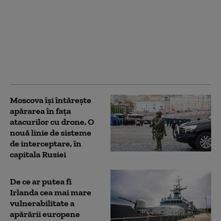
Bloomberg: Economia
de război a Rusiei
alimentează creşteri
salariale pe care
companiile nu şi le
permit
Moscova își întărește
apărarea în fața
atacurilor cu drone. O
nouă linie de sisteme
de interceptare, în
capitala Rusiei
De ce ar putea fi
Irlanda cea mai mare
vulnerabilitate a
apărării europene