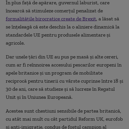
În plus faţă de apărare, guvernul laburist, care
încearcă să stimuleze comerţul penalizat de
formalităţile birocratice create de Brexit
, a lăsat să
se înţeleagă că este deschis la o aliniere dinamică la
standardele UE pentru produsele alimentare şi
agricole.
Dar unele ţări din UE au pus pe masă şi alte cereri,
cum ar fi reînnoirea accesului pescarilor europeni în
apele britanice şi un program de mobilitate
reciprocă pentru tinerii cu vârste cuprinse între 18 şi
30 de ani, care să studieze şi să lucreze în Regatul
Unit şi în Uniunea Europeană.
Acestea sunt chestiuni sensibile de partea britanică,
cu atât mai mult cu cât partidul Reform UK, eurofob
şi anti-imigraţie, condus de fostul campion al