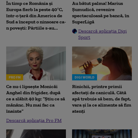
În timp ce România și
Au bătut palma! Marius
Europa fierb la peste 40°C,
Șumudică, revenire
într-o țară din America de
spectaculoasă pe bancă, în
Sud a început o ninsoare ca-
SuperLigă
n povești: Pârtiile s-au...
Descarcă aplicația Digi
Sport
PRO FM
DIGI WORLD
Ce nu-i lipsește Monicăi
Rinichii, printre primii
Anghel din frigider, după
afectați de caniculă. Câtă
ce a slăbit 40 kg: “Știu ce să
apă trebuie să bem, de fapt,
mănânc. Nu mai fac ca
vara și la ce alimente să fim
înainte”
atenți
Descarcă aplicația Pro FM