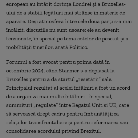
european au întărit dorinţa Londrei şi a Bruxelles-
ului de a stabili legături mai strânse în materie de
apărare. Deşi atmosfera între cele două părţi s-a mai
încălzit, discuţiile nu sunt uşoare: ele au devenit
tensionate, în special pe tema cotelor de pescuit şi a
mobilităţii tinerilor, arată Politico.
Forumul a fost evocat pentru prima dată în
octombrie 2024, când Starmer s-a deplasat la
Bruxelles pentru a da startul „resetării” sale.
Principalul rezultat al acelei întâlniri a fost un acord
de a organiza mai multe întâlniri - în special,
summituri „regulate” între Regatul Unit și UE, care
să servească drept cadru pentru îmbunătățirea
relațiilor transfrontaliere și pentru reformarea sau
consolidarea acordului privind Brexitul.