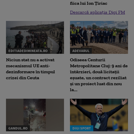
fiica lui Ion Țiriac
Descarcă aplicația Digi FM
EDITIADEDIMINEATA.RO
ADEVARUL
Niciun stat nu a activat
Odiseea Centurii
mecanismul UE anti-
Metropolitane Cluj: 9 ani de
dezinformare în timpul
întârzieri, două licitații
crizei din Ceuta
eșuate, un contract reziliat
și un proiect luat din nou
la...
GANDUL.RO
DIGI SPORT