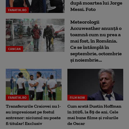
după moartea lui Jorge
Messi. Foto
FANATIK.RO
Meteorologii
Accuweather anunță o
toamnă cum nu prea a
mai fost, în România.
Ce se întâmplă în
CANCAN
septembrie, octombrie
și noiembrie...
FANATIK.RO
FILM NOW
Transferurile Craiovei nu l-
Cum arată Dustin Hoffman
au impresionat pe fostul
în 2026, la 89 de ani. Cele
antrenor: niciunul nu poate
mai bune filme și rolurile
fi titular! Exclusiv
de Oscar