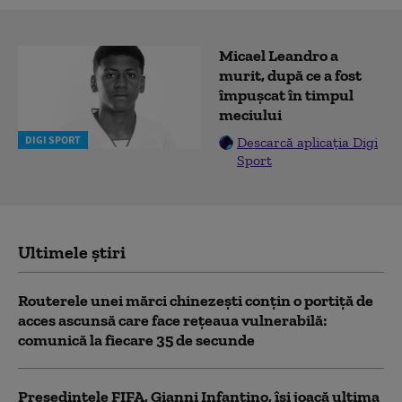
Micael Leandro a
murit, după ce a fost
împușcat în timpul
meciului
DIGI SPORT
Descarcă aplicația Digi
Sport
Ultimele știri
Routerele unei mărci chinezești conțin o portiță de
acces ascunsă care face rețeaua vulnerabilă:
comunică la fiecare 35 de secunde
Președintele FIFA, Gianni Infantino, îşi joacă ultima