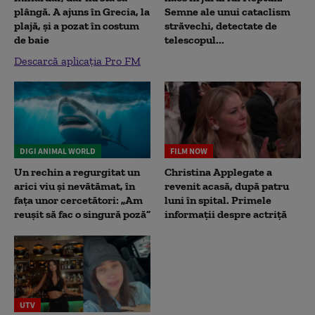
plângă. A ajuns în Grecia, la
Semne ale unui cataclism
plajă, și a pozat în costum
străvechi, detectate de
de baie
telescopul...
Descarcă aplicația Pro FM
DIGI ANIMAL WORLD
FILM NOW
Un rechin a regurgitat un
Christina Applegate a
arici viu și nevătămat, în
revenit acasă, după patru
fața unor cercetători: „Am
luni în spital. Primele
reușit să fac o singură poză”
informații despre actriță
UTV