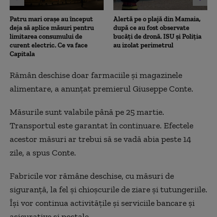
Patru mari orașe au început
Alertă pe o plajă din Mamaia,
deja să aplice măsuri pentru
după ce au fost observate
limitarea consumului de
bucăți de dronă. ISU și Poliția
curent electric. Ce va face
au izolat perimetrul
Capitala
Rămân deschise doar farmaciile și magazinele
alimentare, a anunțat premierul Giuseppe Conte.
Măsurile sunt valabile până pe 25 martie.
Transportul este garantat în continuare. Efectele
acestor măsuri ar trebui să se vadă abia peste 14
zile, a spus Conte.
Fabricile vor rămâne deschise, cu măsuri de
siguranță, la fel și chioșcurile de ziare și tutungeriile.
Își vor continua activitățile și serviciile bancare și
asicurative și poștale.