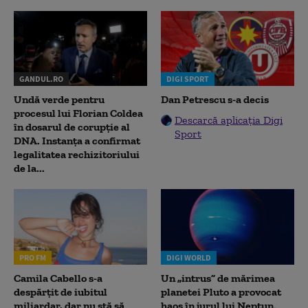
GANDUL.RO
DIGI SPORT
Undă verde pentru
Dan Petrescu s-a decis
procesul lui Florian Coldea
Descarcă aplicația Digi
în dosarul de corupție al
Sport
DNA. Instanța a confirmat
legalitatea rechizitoriului
de la...
PRO FM
DIGI WORLD
Camila Cabello s-a
Un „intrus” de mărimea
despărțit de iubitul
planetei Pluto a provocat
miliardar, dar nu stă să
haos în jurul lui Neptun.