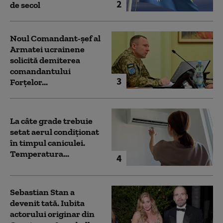
2
de secol
Noul Comandant-șef al
Armatei ucrainene
solicită demiterea
comandantului
3
Forțelor...
La câte grade trebuie
setat aerul condiționat
în timpul caniculei.
Temperatura...
4
Sebastian Stan a
devenit tată. Iubita
actorului originar din