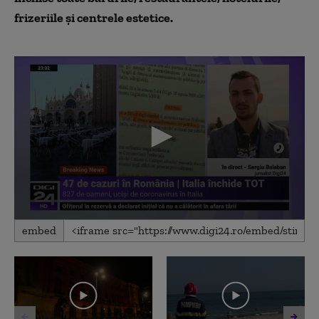
frizeriile și centrele estetice.
0
embed
seconds
of
6
minutes,
27
seconds