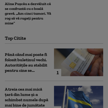
Alina Pușcău a dezvăluit că
se confruntă cu o boală
gravă. „Am cinci tumori. Vă
rog să vă rugați pentru
mine”
Top Citite
Până când mai poate fi
folosit buletinul vechi.
Autoritățile au stabilit
pentru cine se...
1
A treia cea mai mică
țară din lume și-a
schimbat numele după
mai bine de jumătate