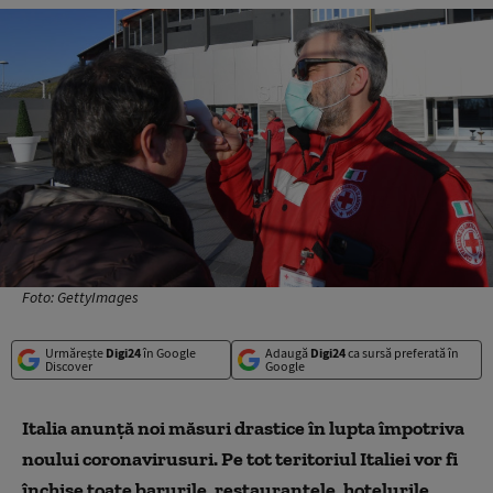
Foto: GettyImages
Urmărește
Digi24
în Google
Adaugă
Digi24
ca sursă preferată în
Discover
Google
Italia anunță noi măsuri drastice în lupta împotriva
noului coronavirusuri. Pe tot teritoriul Italiei vor fi
închise toate barurile, restaurantele, hotelurile,