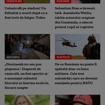
FANATIK.RO
FILM NOW
Catastrofă pe stadion! Un
Sebastian Stan a devenit
fotbalist a murit după ce a
tată. Annabelle Wallis,
fost lovit de fulger. Video
iubita actorului originar
din Constanța, a născut
primul copil al cuplului
ADEVĂRUL
PLAYTECH
„Dimineață mi-am pus
De ce România nu poate fi
plapuma”. Disperat de
apărată doar cu baze
caniculă, un fost sportiv și-
militare. Cele trei
a amenajat subsolul
autostrăzi care au devenit
blocului și doarme acolo în
esențiale pentru NATO
fiecare noapte