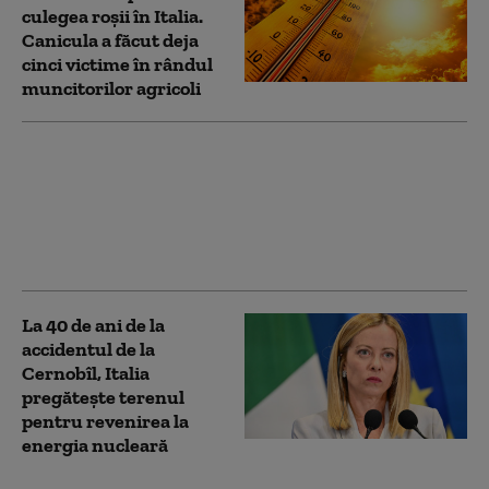
culegea roșii în Italia.
Canicula a făcut deja
cinci victime în rândul
muncitorilor agricoli
„Scene de război”.
Accident dramatic în
Italia: cel puțin șase
persoane și-au pierdut
viața
La 40 de ani de la
accidentul de la
Cernobîl, Italia
pregătește terenul
pentru revenirea la
energia nucleară