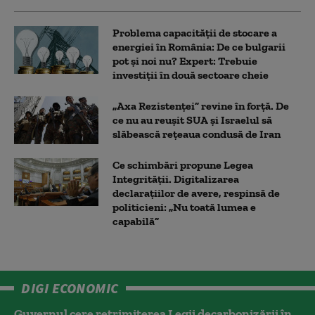
Problema capacității de stocare a
energiei în România: De ce bulgarii
pot și noi nu? Expert: Trebuie
investiții în două sectoare cheie
„Axa Rezistenței” revine în forță. De
ce nu au reușit SUA și Israelul să
slăbească rețeaua condusă de Iran
Ce schimbări propune Legea
Integrității. Digitalizarea
declarațiilor de avere, respinsă de
politicieni: „Nu toată lumea e
capabilă”
DIGI ECONOMIC
Guvernul cere retrimiterea Legii decarbonizării în