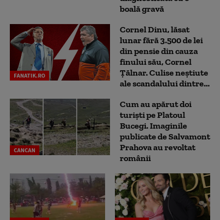
boală gravă
Cornel Dinu, lăsat
lunar fără 3.500 de lei
din pensie din cauza
finului său, Cornel
Țălnar. Culise neștiute
FANATIK.RO
ale scandalului dintre...
Cum au apărut doi
turiști pe Platoul
Bucegi. Imaginile
publicate de Salvamont
Prahova au revoltat
CANCAN
românii