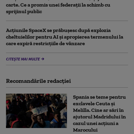
carte. Ce a promis unei federații la schimb cu
sprijinul public
Acţiunile SpaceX se prăbuşesc după explozia
cheltuielilor pentru AI şi apropierea termenului la
care expiră restricţiile de vânzare
CITEȘTE MAI MULTE
Recomandările redacţiei
Spania se teme pentru
exclavele Ceuta și
Melilla. Cine ar sări în
ajutorul Madridului în
cazul unei acțiuni a
Marocului