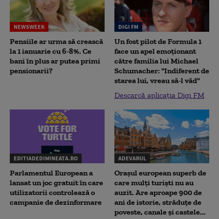
NEWSWEEK
DIGI FM
Pensiile ar urma să crească
Un fost pilot de Formula 1
la 1 ianuarie cu 6-8%. Ce
face un apel emoționant
bani în plus ar putea primi
către familia lui Michael
pensionarii?
Schumacher: "Indiferent de
starea lui, vreau să-l văd"
Descarcă aplicația Digi FM
EDITIADEDIMINEATA.RO
ADEVARUL
Parlamentul European a
Orașul european superb de
lansat un joc gratuit în care
care mulți turiști nu au
utilizatorii controlează o
auzit. Are aproape 900 de
campanie de dezinformare
ani de istorie, străduțe de
poveste, canale și castele...