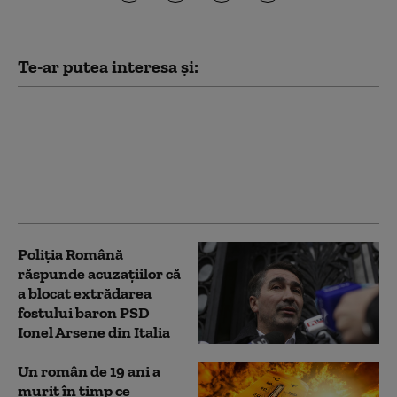
Te-ar putea interesa și:
Italia: Un bilet de
loterie în valoare de 1
milion de euro a fost
recuperat după ce
fusese aruncat la gunoi
Poliția Română
răspunde acuzațiilor că
a blocat extrădarea
fostului baron PSD
Ionel Arsene din Italia
Un român de 19 ani a
murit în timp ce