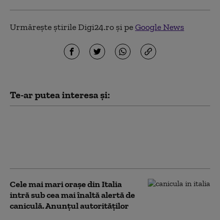
Urmărește știrile Digi24.ro și pe
Google News
Te-ar putea interesa și:
Insula Favignana se pregăteşte pentru
un val de turişti atraşi de „Odiseea” lui
Christopher Nolan. „Ne-ar putea face
rău”
Cele mai mari orașe din Italia
intră sub cea mai înaltă alertă de
caniculă. Anunțul autorităților