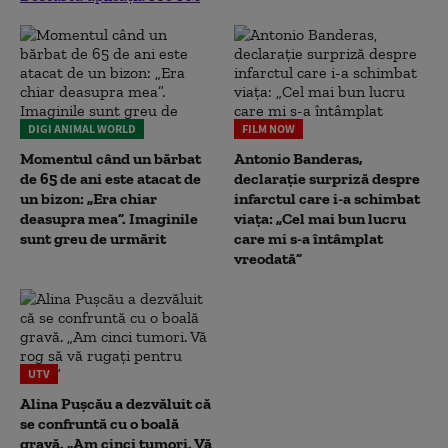
DIGI ANIMAL WORLD
FILM NOW
Momentul când un bărbat
Antonio Banderas,
de 65 de ani este atacat de
declarație surpriză despre
un bizon: „Era chiar
infarctul care i-a schimbat
deasupra mea”. Imaginile
viața: „Cel mai bun lucru
sunt greu de urmărit
care mi s-a întâmplat
vreodată”
UTV
Alina Pușcău a dezvăluit că
se confruntă cu o boală
gravă. „Am cinci tumori. Vă