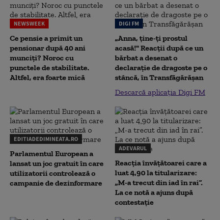
NEWSWEEK
DIGI FM
Ce pensie a primit un
„Anna, ţine-ţi prostul
pensionar după 40 ani
acasă!" Reacţii după ce un
munciți? Noroc cu
bărbat a desenat o
punctele de stabilitate.
declaraţie de dragoste pe o
Altfel, era foarte mică
stâncă, în Transfăgărăşan
Descarcă aplicația Digi FM
EDITIADEDIMINEATA.RO
ADEVARUL
Parlamentul European a
Reacția învățătoarei care a
lansat un joc gratuit în care
luat 4,90 la titularizare:
utilizatorii controlează o
„M-a trecut din iad în rai”.
campanie de dezinformare
La ce notă a ajuns după
contestație