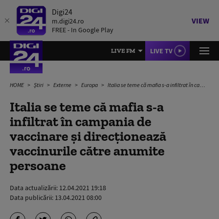
Digi24
VIEW
m.digi24.ro
FREE - In Google Play
LIVE TV
LIVE FM
HOME
Știri
Externe
Europa
Italia se teme că mafia s-a infiltrat în campania de vaccinare și direcționează vaccinurile către anumite persoane
Italia se teme că mafia s-a
infiltrat în campania de
vaccinare și direcționează
vaccinurile către anumite
persoane
Data actualizării:
12.04.2021 19:18
Data publicării:
13.04.2021 08:00