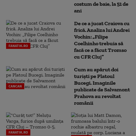
costum de baie, la 51 de
ani
De ce a jucat Craiova cu
frică. Analiza lui Andrei
Vochin: „Filipe
Coelhinho trebuia să
FANATIK.RO
facă ce a făcut Tromso
cu CFR Cluj”
Cum au apărut doi
turiști pe Platoul
Bucegi. Imaginile
CANCAN
publicate de Salvamont
Prahova au revoltat
românii
FANATIK.RO