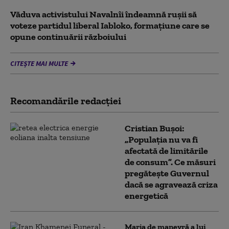
Văduva activistului Navalnîi îndeamnă ruşii să
voteze partidul liberal Iabloko, formațiune care se
opune continuării războiului
CITEȘTE MAI MULTE
Recomandările redacţiei
Cristian Bușoi:
„Populația nu va fi
afectată de limitările
de consum”. Ce măsuri
pregătește Guvernul
dacă se agravează criza
energetică
Marja de manevră a lui