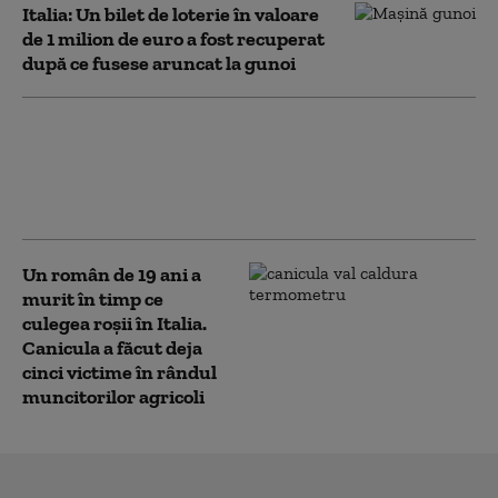
Italia: Un bilet de loterie în valoare
de 1 milion de euro a fost recuperat
după ce fusese aruncat la gunoi
Poliția Română răspunde
acuzațiilor că a blocat extrădarea
fostului baron PSD Ionel Arsene din
Italia
Un român de 19 ani a
murit în timp ce
culegea roșii în Italia.
Canicula a făcut deja
cinci victime în rândul
muncitorilor agricoli