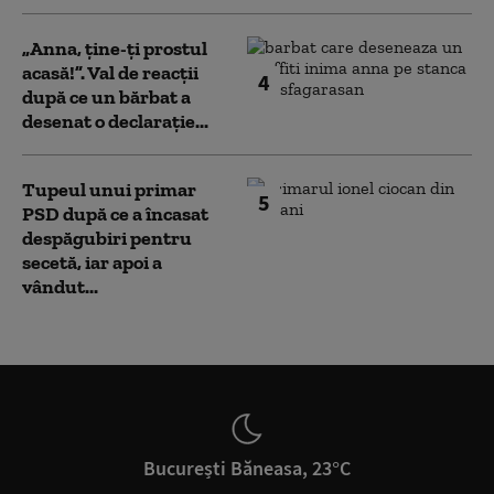
„Anna, ţine-ţi prostul
acasă!”. Val de reacții
4
după ce un bărbat a
desenat o declarație...
Tupeul unui primar
5
PSD după ce a încasat
despăgubiri pentru
secetă, iar apoi a
vândut...
București Băneasa, 23°C