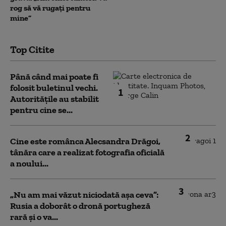
rog să vă rugați pentru
mine”
Top Citite
Până când mai poate fi
folosit buletinul vechi.
1
Autoritățile au stabilit
pentru cine se...
2
Cine este românca Alecsandra Drăgoi,
tânăra care a realizat fotografia oficială
a noului...
3
„Nu am mai văzut niciodată așa ceva”:
Rusia a doborât o dronă portugheză
rară și o va...