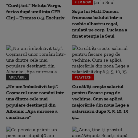
FILM NOW
“Curăț tot!” Neluțu Varga,
Soția lui Matt Damon,
furios după umilința CFR
frumoasa balului într-o
Cluj – Tromso 0-5. Exclusiv
rochie albastru regal,
mulată pe corp. Luciana a
furat atenția la Seul
ADEVĂRUL
PLAYTECH
„Ne-am îmbolnăvit toți”.
Cu cât îți crește salariul
Coșmarul unor români într-
pentru fiecare prag de
una dintre cele mai
vechime. Cum se aplică
populare destinații din
majorările din noua Lege a
Albania: „Apa mirosea a
salarizării după 3, 5, 10, 15
canalizare”
și...