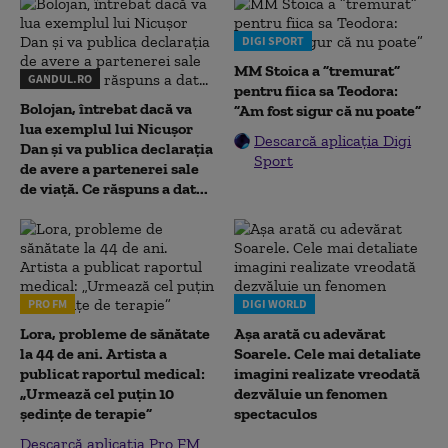
DIGI SPORT
MM Stoica a ”tremurat”
GANDUL.RO
pentru fiica sa Teodora:
Bolojan, întrebat dacă va
”Am fost sigur că nu poate”
lua exemplul lui Nicușor
Descarcă aplicația Digi
Dan și va publica declarația
Sport
de avere a partenerei sale
de viață. Ce răspuns a dat...
PRO FM
DIGI WORLD
Lora, probleme de sănătate
Așa arată cu adevărat
la 44 de ani. Artista a
Soarele. Cele mai detaliate
publicat raportul medical:
imagini realizate vreodată
„Urmează cel puțin 10
dezvăluie un fenomen
ședințe de terapie”
spectaculos
Descarcă aplicația Pro FM