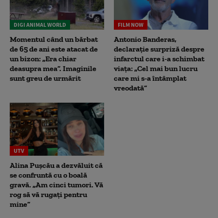
DIGI ANIMAL WORLD
FILM NOW
Momentul când un bărbat
Antonio Banderas,
de 65 de ani este atacat de
declarație surpriză despre
un bizon: „Era chiar
infarctul care i-a schimbat
deasupra mea”. Imaginile
viața: „Cel mai bun lucru
sunt greu de urmărit
care mi s-a întâmplat
vreodată”
UTV
Alina Pușcău a dezvăluit că
se confruntă cu o boală
gravă. „Am cinci tumori. Vă
rog să vă rugați pentru
mine”