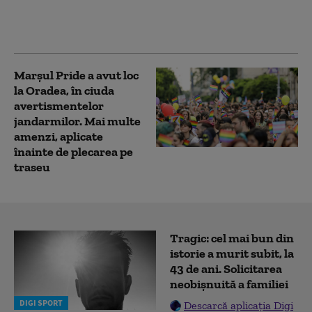
pentru drone, rachete
și avioane de luptă
Gripen
Marșul Pride a avut loc
la Oradea, în ciuda
avertismentelor
jandarmilor. Mai multe
amenzi, aplicate
înainte de plecarea pe
traseu
Tragic: cel mai bun din
istorie a murit subit, la
43 de ani. Solicitarea
neobișnuită a familiei
DIGI SPORT
Descarcă aplicația Digi