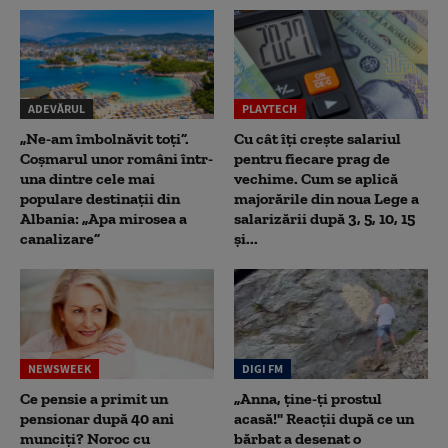
ADEVĂRUL
PLAYTECH
„Ne-am îmbolnăvit toți”.
Cu cât îți crește salariul
Coșmarul unor români într-
pentru fiecare prag de
una dintre cele mai
vechime. Cum se aplică
populare destinații din
majorările din noua Lege a
Albania: „Apa mirosea a
salarizării după 3, 5, 10, 15
canalizare”
și...
NEWSWEEK
DIGI FM
Ce pensie a primit un
„Anna, ţine-ţi prostul
pensionar după 40 ani
acasă!" Reacţii după ce un
munciți? Noroc cu
bărbat a desenat o