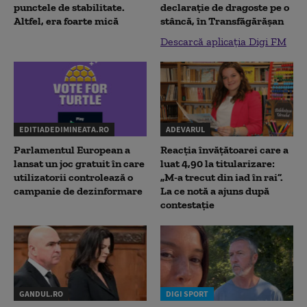
punctele de stabilitate.
declaraţie de dragoste pe o
Altfel, era foarte mică
stâncă, în Transfăgărăşan
Descarcă aplicația Digi FM
EDITIADEDIMINEATA.RO
ADEVARUL
Parlamentul European a
Reacția învățătoarei care a
lansat un joc gratuit în care
luat 4,90 la titularizare:
utilizatorii controlează o
„M-a trecut din iad în rai”.
campanie de dezinformare
La ce notă a ajuns după
contestație
GANDUL.RO
DIGI SPORT