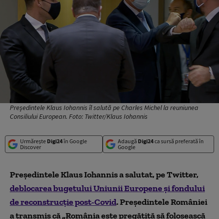
Președintele Klaus Iohannis îl salută pe Charles Michel la reuniunea
Consiliului European. Foto: Twitter/Klaus Iohannis
Urmărește
Digi24
în Google
Adaugă
Digi24
ca sursă preferată în
Discover
Google
Președintele Klaus Iohannis a salutat, pe Twitter,
deblocarea bugetului Uniunii Europene și fondului
de reconstrucție post-Covid
. Președintele României
a transmis că „România este pregătită să folosească