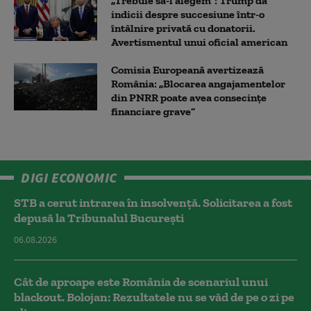
„Trebuie să-l alegem”: Trump dă
indicii despre succesiune într-o
întâlnire privată cu donatorii.
Avertismentul unui oficial american
Comisia Europeană avertizează
România: „Blocarea angajamentelor
din PNRR poate avea consecințe
financiare grave”
DIGI ECONOMIC
STB a cerut intrarea în insolvență. Solicitarea a fost
depusă la Tribunalul București
06.08.2026
Cât de aproape este România de scenariul unui
blackout. Bolojan: Rezultatele nu se văd de pe o zi pe