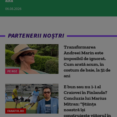
alta
06.08.2026
PARTENERII NOȘTRI
Transformarea
Andreei Marin este
imposibil de ignorat.
Cum arată acum, în
costum de baie, la 51 de
PE ROZ
ani
E bun sau nu 1-1 al
Craiovei în Finlanda?
Concluzia lui Marius
Mitran: “Știința
noastră își
FANATIK.RO
construiește viitorul în