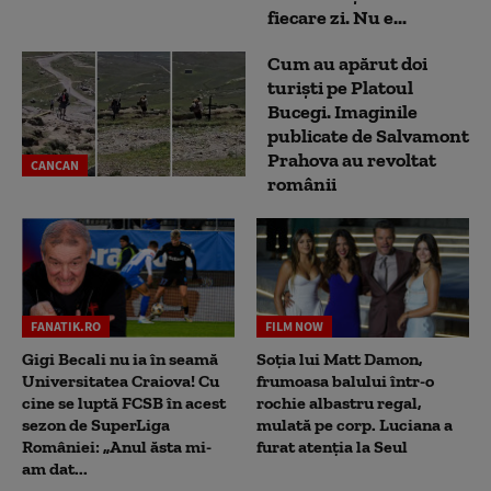
fiecare zi. Nu e...
Cum au apărut doi
turiști pe Platoul
Bucegi. Imaginile
publicate de Salvamont
Prahova au revoltat
CANCAN
românii
FANATIK.RO
FILM NOW
Gigi Becali nu ia în seamă
Soția lui Matt Damon,
Universitatea Craiova! Cu
frumoasa balului într-o
cine se luptă FCSB în acest
rochie albastru regal,
sezon de SuperLiga
mulată pe corp. Luciana a
României: „Anul ăsta mi-
furat atenția la Seul
am dat...