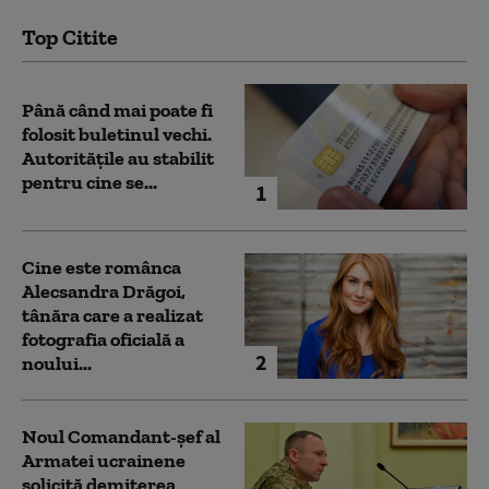
Top Citite
Până când mai poate fi
folosit buletinul vechi.
Autoritățile au stabilit
pentru cine se...
1
Cine este românca
Alecsandra Drăgoi,
tânăra care a realizat
fotografia oficială a
2
noului...
Noul Comandant-șef al
Armatei ucrainene
solicită demiterea