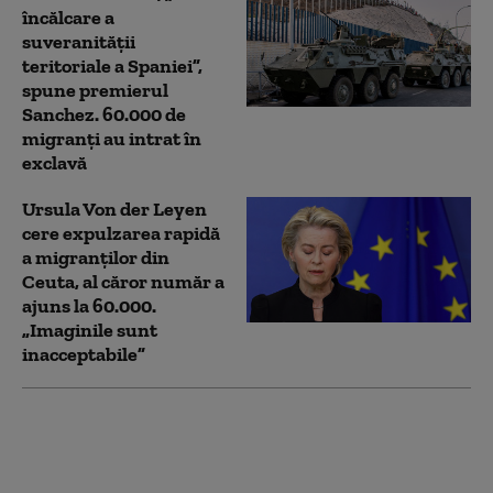
încălcare a
suveranității
teritoriale a Spaniei”,
spune premierul
Sanchez. 60.000 de
migranţi au intrat în
exclavă
Ursula Von der Leyen
cere expulzarea rapidă
a migranţilor din
Ceuta, al căror număr a
ajuns la 60.000.
„Imaginile sunt
inacceptabile”
Comisia Europeană
acordă Ucrainei încă
3,47 miliarde de euro