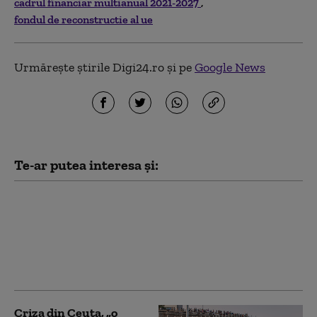
cadrul financiar multianual 2021-2027
fondul de reconstructie al ue
Urmărește știrile Digi24.ro și pe
Google News
Te-ar putea interesa și:
Țările UE vor să
redefinească eticheta
„Made in Europe”.
Accentul se mută de la
țări la produse
Criza din Ceuta, „o