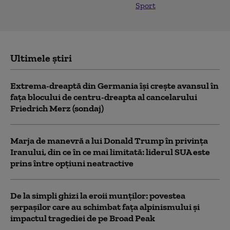
Sport
Ultimele știri
Extrema-dreaptă din Germania îşi creşte avansul în
faţa blocului de centru-dreapta al cancelarului
Friedrich Merz (sondaj)
Marja de manevră a lui Donald Trump în privința
Iranului, din ce în ce mai limitată: liderul SUA este
prins între opțiuni neatractive
De la simpli ghizi la eroii munților: povestea
șerpașilor care au schimbat fața alpinismului și
impactul tragediei de pe Broad Peak