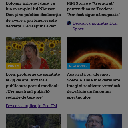
Bolojan, întrebat dacă va
MM Stoica a ”tremurat”
lua exemplul lui Nicușor
pentru fiica sa Teodora:
Dan și va publica declarația
”Am fost sigur că nu poate”
de avere a partenerei sale
Descarcă aplicația Digi
de viață. Ce răspuns a dat...
Sport
PRO FM
DIGI WORLD
Lora, probleme de sănătate
Așa arată cu adevărat
la 44 de ani. Artista a
Soarele. Cele mai detaliate
publicat raportul medical:
imagini realizate vreodată
„Urmează cel puțin 10
dezvăluie un fenomen
ședințe de terapie”
spectaculos
Descarcă aplicația Pro FM