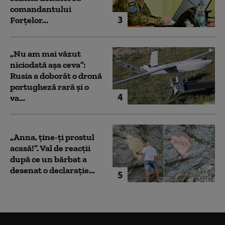
comandantului
3
Forțelor...
„Nu am mai văzut
niciodată așa ceva”:
Rusia a doborât o dronă
portugheză rară și o
4
va...
„Anna, ţine-ţi prostul
acasă!”. Val de reacții
după ce un bărbat a
desenat o declarație...
5