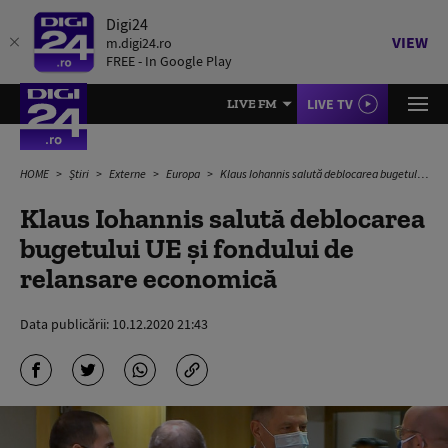
Digi24
VIEW
m.digi24.ro
FREE - In Google Play
LIVE TV
LIVE FM
HOME
Știri
Externe
Europa
Klaus Iohannis salută deblocarea bugetului UE și fondului de relansare economică
Klaus Iohannis salută deblocarea
bugetului UE și fondului de
relansare economică
Data publicării:
10.12.2020 21:43