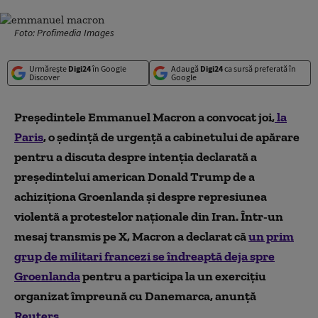
Foto: Profimedia Images
Urmărește
Digi24
în Google
Adaugă
Digi24
ca sursă preferată în
Discover
Google
Președintele Emmanuel Macron a convocat joi,
la
Paris
, o ședință de urgență a cabinetului de apărare
pentru a discuta despre intenția declarată a
președintelui american Donald Trump de a
achiziționa Groenlanda și despre represiunea
violentă a protestelor naționale din Iran. Într-un
mesaj transmis pe X, Macron a declarat că
un prim
grup de militari francezi se îndreaptă deja spre
Groenlanda
pentru a participa la un exercițiu
organizat împreună cu Danemarca, anunță
Reuters
.