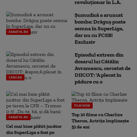
revoluționar în L.A.
Șumudică a aruncat
bomba: Drăguș poate
semna în SuperLiga,
FANATIK.RO
dar nu cu FCSB!
Exclusiv
Episodul extrem din
dosarul lui Cătălin
Avramescu, cercetat de
DIICOT: 'A plecat în
CANCAN
pădure cu o
FILM NOW
Top 10 filme cu Charlize
FANATIK.RO
Theron. Actrița împlinește
Cel mai bine plătit jucător
51 de ani
din SuperLiga a fost pe