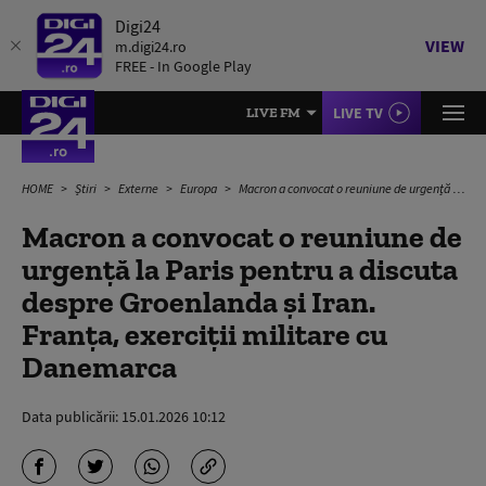
Digi24
VIEW
m.digi24.ro
FREE - In Google Play
LIVE TV
LIVE FM
HOME
Știri
Externe
Europa
Macron a convocat o reuniune de urgență la Paris pentru a discuta despre Groenlanda și Iran. Franța, exerciții militare cu Danemarca
Macron a convocat o reuniune de
urgență la Paris pentru a discuta
despre Groenlanda și Iran.
Franța, exerciții militare cu
Danemarca
Data publicării:
15.01.2026 10:12