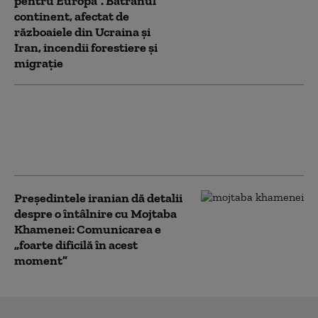
pentru Europa”. Bătrânul
continent, afectat de
războaiele din Ucraina și
Iran, incendii forestiere și
migrație
Trump spune cum a oprit Iranul
„cel mai mare atac” al SUA de după
cel de-Al Doilea Război Mondial:
„Eram pregătiți”
Preşedintele iranian dă detalii
despre o întâlnire cu Mojtaba
Khamenei: Comunicarea e
„foarte dificilă în acest
moment”