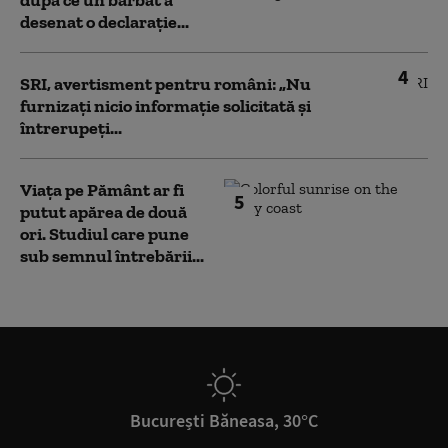
după ce un bărbat a
desenat o declarație...
4
SRI, avertisment pentru români: „Nu
furnizați nicio informație solicitată și
întrerupeți...
Viața pe Pământ ar fi
5
putut apărea de două
ori. Studiul care pune
sub semnul întrebării...
București Băneasa, 30°C