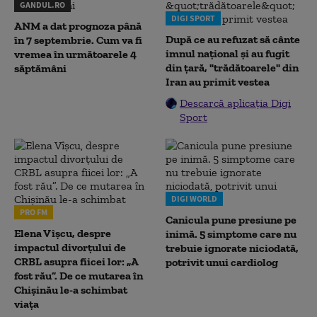
GANDUL.RO
DIGI SPORT
ANM a dat prognoza până
După ce au refuzat să cânte
în 7 septembrie. Cum va fi
imnul naţional şi au fugit
vremea în următoarele 4
din ţară, "trădătoarele" din
săptămâni
Iran au primit vestea
Descarcă aplicația Digi
Sport
DIGI WORLD
PRO FM
Canicula pune presiune pe
Elena Vîșcu, despre
inimă. 5 simptome care nu
impactul divorțului de
trebuie ignorate niciodată,
CRBL asupra fiicei lor: „A
potrivit unui cardiolog
fost rău”. De ce mutarea în
Chișinău le-a schimbat
viața