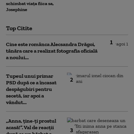
schimbat viața fiica sa,
Josephine
Top Citite
1
Cine este românca Alecsandra Drăgoi,
tânăra care a realizat fotografia oficială
a noului...
Tupeul unui primar
2
PSD după ce a încasat
despăgubiri pentru
secetă, iar apoi a
vândut...
„Anna, ţine-ţi prostul
acasă!”. Val de reacții
3