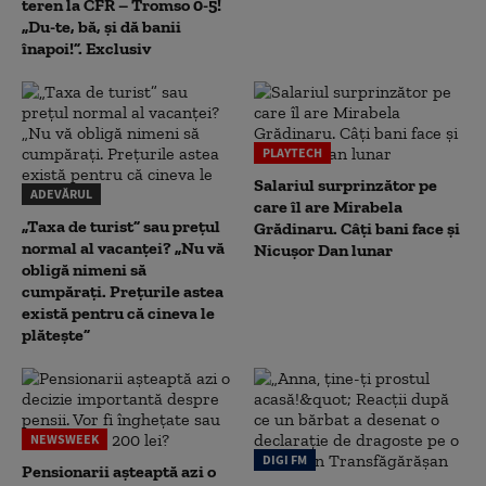
teren la CFR – Tromso 0-5!
„Du-te, bă, și dă banii
înapoi!”. Exclusiv
PLAYTECH
Salariul surprinzător pe
ADEVĂRUL
care îl are Mirabela
„Taxa de turist” sau prețul
Grădinaru. Câţi bani face şi
normal al vacanței? „Nu vă
Nicuşor Dan lunar
obligă nimeni să
cumpărați. Prețurile astea
există pentru că cineva le
plătește”
NEWSWEEK
DIGI FM
Pensionarii așteaptă azi o