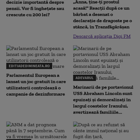
„Anna, ţine-ţi prostul
decizie importantă despre
acasă!" Reacţii după ce un
pensii. Vor fi înghețate sau
bărbat a desenat o
crescute cu 200 lei?
declaraţie de dragoste pe o
stâncă, în Transfăgărăşan
Descarcă aplicația Digi FM
EDITIADEDIMINEATA.RO
Parlamentul European a
ADEVARUL
lansat un joc gratuit în care
Marinarii de pe portavionul
utilizatorii controlează o
USS Abraham Lincoln sunt
campanie de dezinformare
epuizați și demoralizați în
largul coastelor Iranului,
avertizează familiile...