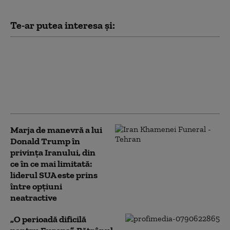
Te-ar putea interesa și:
Danemarca încearcă să
combată folosirea AI în
fraudarea examenelor.
Elevii vor trebui să-şi
susţină oral eseurile
Marja de manevră a lui
Donald Trump în
privința Iranului, din
ce în ce mai limitată:
liderul SUA este prins
între opțiuni
neatractive
„O perioadă dificilă