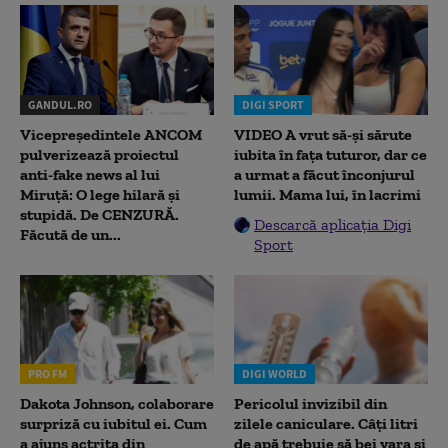
GANDUL.RO
DIGI SPORT
Vicepreședintele ANCOM
VIDEO A vrut să-și sărute
pulverizează proiectul
iubita în fața tuturor, dar ce
anti-fake news al lui
a urmat a făcut înconjurul
Miruță: O lege hilară și
lumii. Mama lui, în lacrimi
stupidă. De CENZURĂ.
Descarcă aplicația Digi
Făcută de un...
Sport
PRO FM
DIGI WORLD
Dakota Johnson, colaborare
Pericolul invizibil din
surpriză cu iubitul ei. Cum
zilele caniculare. Câți litri
a ajuns actrița din
de apă trebuie să bei vara și