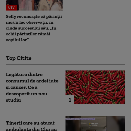
UTV
Selly recunoaște că părinții
încă îi fac observații, în
ciuda succesului său. „În
ochii părinților rămâi
copilul lor”
Top Citite
Legătura dintre
consumul de ardei iute
și cancer. Ce a
descoperit un nou
1
studiu
Tinerii care au atacat
ambulanța din Cluj au