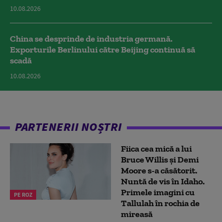
10.08.2026
China se desprinde de industria germană.
Exporturile Berlinului către Beijing continuă să
scadă
10.08.2026
PARTENERII NOȘTRI
Fiica cea mică a lui
Bruce Willis și Demi
Moore s-a căsătorit.
Nuntă de vis în Idaho.
Primele imagini cu
PE ROZ
Tallulah în rochia de
mireasă