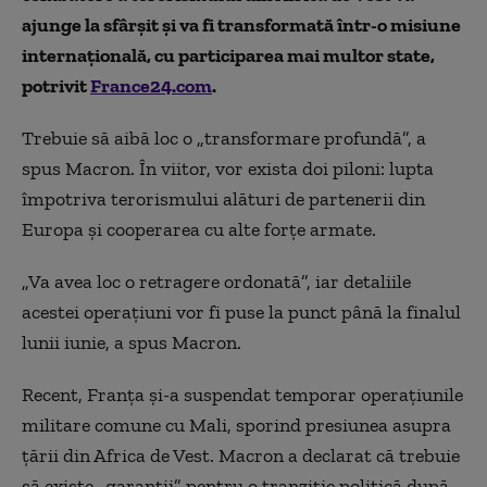
ajunge la sfârșit și va fi transformată într-o misiune
internațională, cu participarea mai multor state,
potrivit
France24.com
.
Trebuie să aibă loc o „transformare profundă”, a
spus Macron. În viitor, vor exista doi piloni: lupta
împotriva terorismului alături de partenerii din
Europa şi cooperarea cu alte forţe armate.
„Va avea loc o retragere ordonată”, iar detaliile
acestei operațiuni vor fi puse la punct până la finalul
lunii iunie, a spus Macron.
Recent, Franţa şi-a suspendat temporar operaţiunile
militare comune cu Mali, sporind presiunea asupra
ţării din Africa de Vest. Macron a declarat că trebuie
să existe „garanţii” pentru o tranziţie politică după