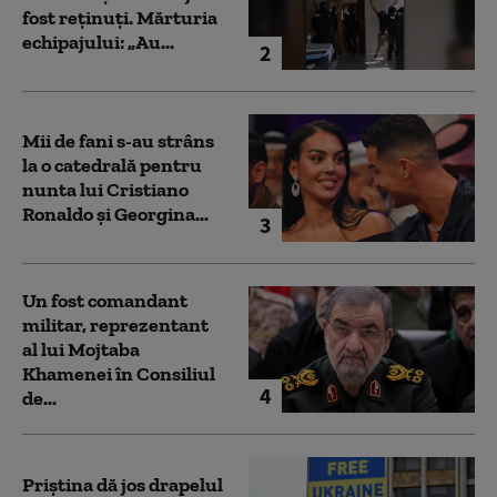
fost reținuți. Mărturia
echipajului: „Au...
2
Mii de fani s-au strâns
la o catedrală pentru
nunta lui Cristiano
Ronaldo şi Georgina...
3
Un fost comandant
militar, reprezentant
al lui Mojtaba
Khamenei în Consiliul
4
de...
Priștina dă jos drapelul