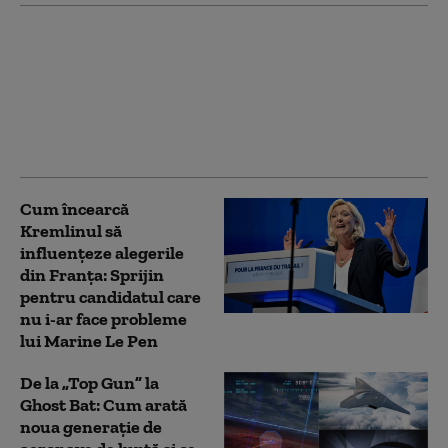
Aproape 70% din
teritoriul Franţei este
vizat de resticţii
privind utilizarea apei.
Ședință de criză a
guvernului de la Paris
Cum încearcă
Kremlinul să
influențeze alegerile
din Franța: Sprijin
pentru candidatul care
nu i-ar face probleme
lui Marine Le Pen
De la „Top Gun” la
Ghost Bat: Cum arată
noua generație de