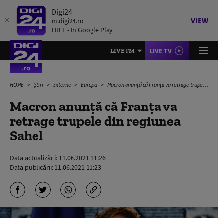
Digi24
VIEW
m.digi24.ro
FREE - In Google Play
LIVE TV
LIVE FM
HOME
Știri
Externe
Europa
Macron anunţă că Franța va retrage trupele din regiunea Sahel
Macron anunţă că Franța va
retrage trupele din regiunea
Sahel
Data actualizării:
11.06.2021 11:26
Data publicării:
11.06.2021 11:23