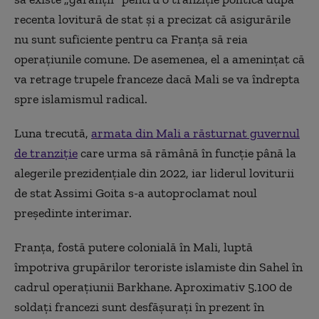
recenta lovitură de stat şi a precizat că asigurările
nu sunt suficiente pentru ca Franţa să reia
operaţiunile comune. De asemenea, el a ameninţat că
va retrage trupele franceze dacă Mali se va îndrepta
spre islamismul radical.
Luna trecută,
armata din Mali a răsturnat guvernul
de tranziţie
care urma să rămână în funcţie până la
alegerile prezidenţiale din 2022, iar liderul loviturii
de stat Assimi Goita s-a autoproclamat noul
preşedinte interimar.
Franţa, fostă putere colonială în Mali, luptă
împotriva grupărilor teroriste islamiste din Sahel în
cadrul operaţiunii Barkhane. Aproximativ 5.100 de
soldaţi francezi sunt desfăşuraţi în prezent în