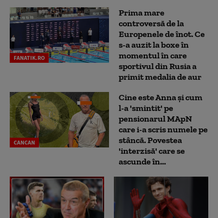
Prima mare
controversă de la
Europenele de înot. Ce
s-a auzit la boxe în
momentul în care
FANATIK.RO
sportivul din Rusia a
primit medalia de aur
Cine este Anna și cum
l-a 'smintit' pe
pensionarul MApN
care i-a scris numele pe
stâncă. Povestea
CANCAN
'interzisă' care se
ascunde în...