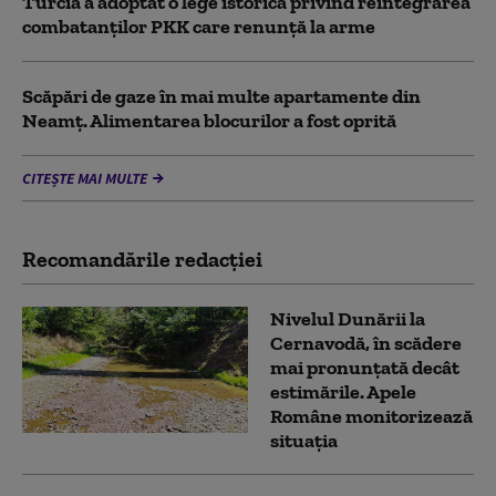
Turcia a adoptat o lege istorică privind reintegrarea
combatanţilor PKK care renunţă la arme
Scăpări de gaze în mai multe apartamente din
Neamț. Alimentarea blocurilor a fost oprită
CITEȘTE MAI MULTE
Recomandările redacţiei
Nivelul Dunării la
Cernavodă, în scădere
mai pronunțată decât
estimările. Apele
Române monitorizează
situația