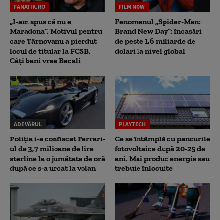
FANATIK.RO
FILM NOW
„I-am spus că nu e
Fenomenul „Spider-Man:
Maradona”. Motivul pentru
Brand New Day”: încasări
care Târnovanu a pierdut
de peste 1,6 miliarde de
locul de titular la FCSB.
dolari la nivel global
Câți bani vrea Becali
ADEVĂRUL
PLAYTECH
Poliția i-a confiscat Ferrari-
Ce se întâmplă cu panourile
ul de 3,7 milioane de lire
fotovoltaice după 20-25 de
sterline la o jumătate de oră
ani. Mai produc energie sau
după ce s-a urcat la volan
trebuie înlocuite