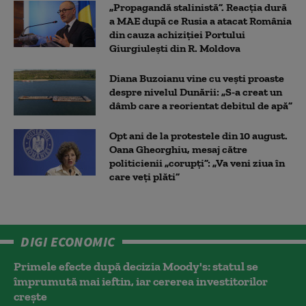
„Propagandă stalinistă”. Reacția dură
a MAE după ce Rusia a atacat România
din cauza achiziției Portului
Giurgiulești din R. Moldova
Diana Buzoianu vine cu vești proaste
despre nivelul Dunării: „S-a creat un
dâmb care a reorientat debitul de apă”
Opt ani de la protestele din 10 august.
Oana Gheorghiu, mesaj către
politicienii „corupți”: „Va veni ziua în
care veţi plăti”
DIGI ECONOMIC
Primele efecte după decizia Moody's: statul se
împrumută mai ieftin, iar cererea investitorilor
crește