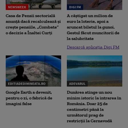
NEWSWEEK
DIGI FM
Casa de Pensii sectorială
A câștigat un milion de
anunță dacă recalculează și
euro la loterie, apoi a
crește pensiile. „Combate”
aruncat biletul la gunoi.
o decizie a Înaltei Curți
Gestul făcut muncitorii de
la salubritate
Descarcă aplicația Digi FM
EDITIADEDIMINEATA.RO
ADEVARUL
Google Earth a devenit,
Dunărea atinge un nou
pentru o zi, o fabrică de
minim istoric la intrarea în
imagini false
România. Doar 25 de
centimetri până la
următorul prag de
restricții la Cernavodă