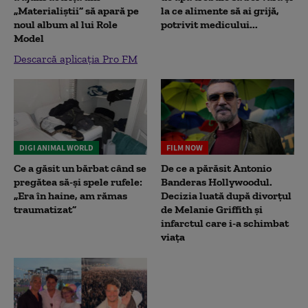
„Materialiștii” să apară pe
la ce alimente să ai grijă,
noul album al lui Role
potrivit medicului...
Model
Descarcă aplicația Pro FM
DIGI ANIMAL WORLD
FILM NOW
Ce a găsit un bărbat când se
De ce a părăsit Antonio
pregătea să-și spele rufele:
Banderas Hollywoodul.
„Era în haine, am rămas
Decizia luată după divorțul
traumatizat”
de Melanie Griffith și
infarctul care i-a schimbat
viața