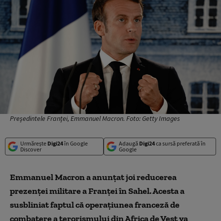
Președintele Franței, Emmanuel Macron. Foto: Getty Images
Urmărește
Digi24
în Google
Adaugă
Digi24
ca sursă preferată în
Discover
Google
Emmanuel Macron a anunţat joi reducerea
prezenţei militare a Franței în Sahel. Acesta a
susbliniat faptul că operațiunea franceză de
combatere a terorismului din Africa de Vest va