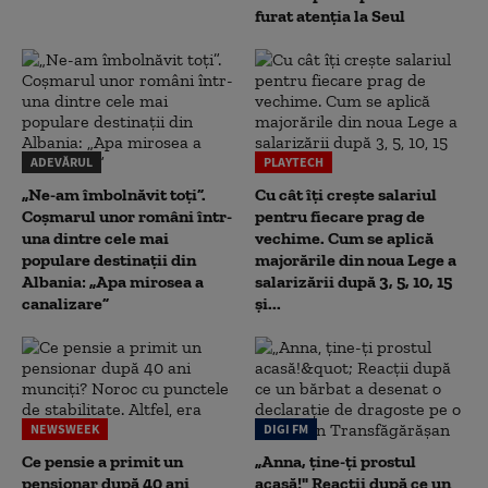
furat atenția la Seul
ADEVĂRUL
PLAYTECH
„Ne-am îmbolnăvit toți”.
Cu cât îți crește salariul
Coșmarul unor români într-
pentru fiecare prag de
una dintre cele mai
vechime. Cum se aplică
populare destinații din
majorările din noua Lege a
Albania: „Apa mirosea a
salarizării după 3, 5, 10, 15
canalizare”
și...
NEWSWEEK
DIGI FM
Ce pensie a primit un
„Anna, ţine-ţi prostul
pensionar după 40 ani
acasă!" Reacţii după ce un