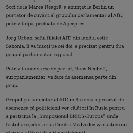
Soci de la Marea Neagră, a anunţat la Berlin un
purtător de cuvânt al grupului parlamentar al AfD,
potrivit dpa, preluată de Agerpres.
Jorg Urban, şeful filialei AfD din landul estic
Saxonia, îi va însoţi pe cei doi, a precizat pentru dpa
grupul parlamentar regional.
Potrivit unor surse de partid, Hans Neuhoff,
europarlamentar, va face de asemenea parte din
grup.
Grupul parlamentar al AfD în Saxonia a precizat de
asemenea că politicienii vor călători în Rusia pentru
a participa la „Simpozionul BRICS-Europa”, unde
fostul preşedinte rus Dmitri Medvedev va susţine un
discurs, alături de alţi participanţi.