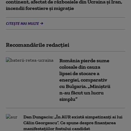
continent, afectat de războaiele din Ucraina și Iran,
incendii forestiere și migrație
CITEȘTE MAI MULTE
Recomandările redacţiei
România pierde sume
colosale din cauza
lipsei de stocare a
energiei, comparativ
cu Bulgaria. „Miniștrii
n-au făcut un lucru
simplu”
Dan Dungaciu: „În AUR există simpatizanți ai lui
Călin Georgescu”. Ce spune despre finanțarea
manifestațiilor fostului candidat