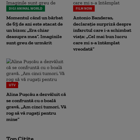
DIGI ANIMAL WORLD
FILM NOW
Momentul când un bărbat
Antonio Banderas,
de 65 de ani este atacat de
declarație surpriză despre
un bizon: „Era chiar
infarctul care i-a schimbat
deasupra mea”. Imaginile
viața: „Cel mai bun lucru
sunt greu de urmărit
care mi s-a întâmplat
vreodată”
UTV
Alina Pușcău a dezvăluit că
se confruntă cu o boală
gravă. „Am cinci tumori. Vă
rog să vă rugați pentru
mine”
Top Citite