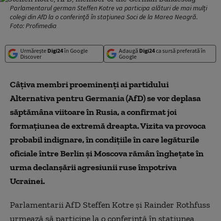
Parlamentarul german Steffen Kotre va participa alături de mai mulți
colegi din AfD la o conferinţă în staţiunea Soci de la Marea Neagră.
Foto: Profimedia
Urmărește
Digi24
în Google
Adaugă
Digi24
ca sursă preferată în
Discover
Google
Câţiva membri proeminenţi ai partidului
Alternativa pentru Germania (AfD) se vor deplasa
săptămâna viitoare în Rusia, a confirmat joi
formaţiunea de extremă dreapta. Vizita va provoca
probabil indignare, în condiţiile în care legăturile
oficiale între Berlin şi Moscova rămân îngheţate în
urma declanşării agresiunii ruse împotriva
Ucrainei.
Parlamentarii AfD Steffen Kotre şi Rainder Rothfuss
urmează să participe la o conferinţă în staţiunea