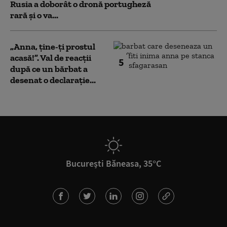
Rusia a doborât o dronă portugheză
rară și o va...
„Anna, ţine-ţi prostul
acasă!”. Val de reacții
5
după ce un bărbat a
desenat o declarație...
București Băneasa, 35°C