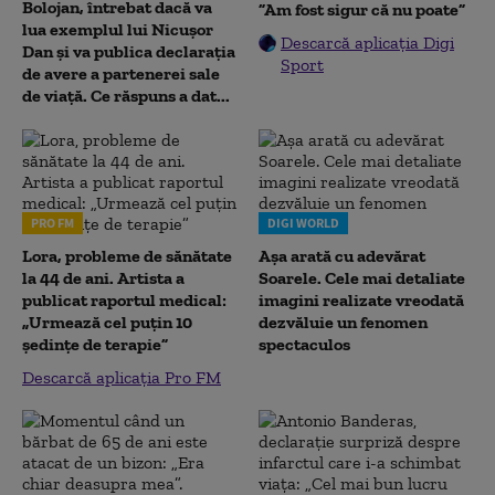
Bolojan, întrebat dacă va
”Am fost sigur că nu poate”
lua exemplul lui Nicușor
Descarcă aplicația Digi
Dan și va publica declarația
Sport
de avere a partenerei sale
de viață. Ce răspuns a dat...
PRO FM
DIGI WORLD
Lora, probleme de sănătate
Așa arată cu adevărat
la 44 de ani. Artista a
Soarele. Cele mai detaliate
publicat raportul medical:
imagini realizate vreodată
„Urmează cel puțin 10
dezvăluie un fenomen
ședințe de terapie”
spectaculos
Descarcă aplicația Pro FM