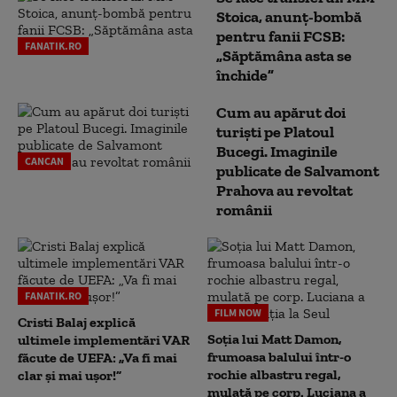
Stoica, anunț-bombă
pentru fanii FCSB:
FANATIK.RO
„Săptămâna asta se
închide”
Cum au apărut doi
turiști pe Platoul
Bucegi. Imaginile
CANCAN
publicate de Salvamont
Prahova au revoltat
românii
FANATIK.RO
FILM NOW
Cristi Balaj explică
Soția lui Matt Damon,
ultimele implementări VAR
frumoasa balului într-o
făcute de UEFA: „Va fi mai
rochie albastru regal,
clar și mai ușor!”
mulată pe corp. Luciana a