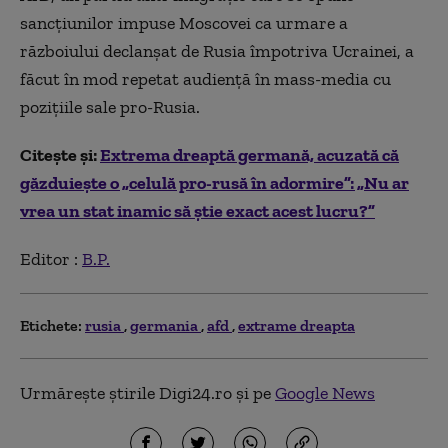
sancţiunilor impuse Moscovei ca urmare a
războiului declanşat de Rusia împotriva Ucrainei, a
făcut în mod repetat audienţă în mass-media cu
poziţiile sale pro-Rusia.
Citește și:
Extrema dreaptă germană, acuzată că
găzduieşte o „celulă pro-rusă în adormire”: „Nu ar
vrea un stat inamic să ştie exact acest lucru?”
Editor :
B.P.
Etichete:
rusia
germania
afd
extrame dreapta
Urmărește știrile Digi24.ro și pe
Google News