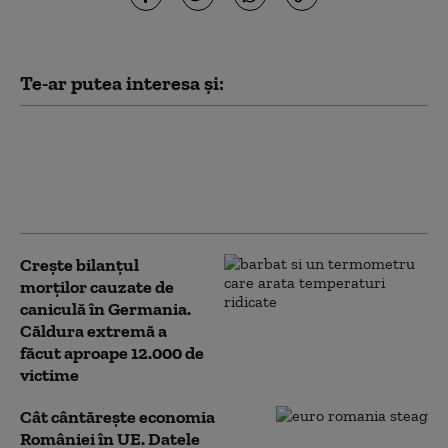
Te-ar putea interesa și:
Noi verificări pe aeroportul din
Leipzig: sute de polițiști caută o a
doua dronă. Varianta exclusă de
anchetatori
Crește bilanțul
morților cauzate de
caniculă în Germania.
Căldura extremă a
făcut aproape 12.000 de
victime
Cât cântărește economia
României în UE. Datele