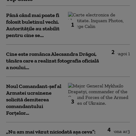
Până când mai poate fi
folosit buletinul vechi.
1
Autoritățile au stabilit
pentru cine se...
2
Cine este românca Alecsandra Drăgoi,
tânăra care a realizat fotografia oficială
a noului...
Noul Comandant-șef al
Armatei ucrainene
solicită demiterea
3
comandantului
Forțelor...
4
„Nu am mai văzut niciodată așa ceva”: