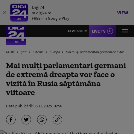
Digi24
VIEW
m.digi24.ro
FREE - In Google Play
LIVE TV
LIVE FM
HOME
Știri
Externe
Europa
Mai mulți parlamentari germani de extremă dreapta vor face o vizită în Rusia săptămâna viitoare
Mai mulți parlamentari germani
de extremă dreapta vor face o
vizită în Rusia săptămâna
viitoare
Data publicării:
06.11.2025 16:58