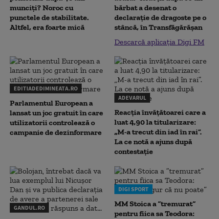
munciți? Noroc cu
bărbat a desenat o
punctele de stabilitate.
declaraţie de dragoste pe o
Altfel, era foarte mică
stâncă, în Transfăgărăşan
Descarcă aplicația Digi FM
EDITIADEDIMINEATA.RO
ADEVARUL
Parlamentul European a
Reacția învățătoarei care a
lansat un joc gratuit în care
luat 4,90 la titularizare:
utilizatorii controlează o
„M-a trecut din iad în rai”.
campanie de dezinformare
La ce notă a ajuns după
contestație
DIGI SPORT
MM Stoica a ”tremurat”
GANDUL.RO
pentru fiica sa Teodora: