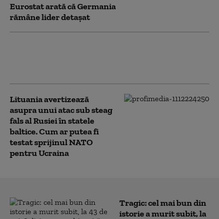
Eurostat arată că Germania
rămâne lider detașat
Care era ținta dronei încărcate cu
explozibil, găsite pe aeroportul din
Leipzig, în Germania
Lituania avertizează
asupra unui atac sub steag
fals al Rusiei în statele
baltice. Cum ar putea fi
testat sprijinul NATO
pentru Ucraina
Tragic: cel mai bun din
istorie a murit subit, la