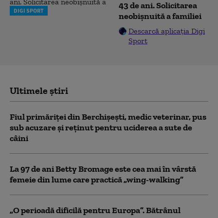
43 de ani. Solicitarea
DIGI SPORT
neobișnuită a familiei
Descarcă aplicația Digi
Sport
Ultimele știri
Fiul primăriţei din Berchişeşti, medic veterinar, pus
sub acuzare şi reţinut pentru uciderea a sute de
câini
La 97 de ani Betty Bromage este cea mai în vârstă
femeie din lume care practică „wing-walking”
„O perioadă dificilă pentru Europa”. Bătrânul