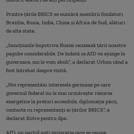
Printre ţările BRICS se numără membrii fondatori
Brazilia, Rusia, India, China şi Africa de Sud, alături
de alte state.
„Sancţiunile împotriva Rusiei cauzează ţării noastre
pagube considerabile. De îndată ce AfD va ajunge la
guvernare, noi le vom aboli”, a declarat Urban când a
fost întrebat despre vizită.
„Noi reprezentăm interesele germane pe care
guvernul federal nu le mai urmăreşte: resurse
energetice la preţuri accesibile, diplomaţia păcii,
contacte cu reprezentanţi ai ţărilor BRICS”, a
declarat Kotre pentru dpa.
AfD, un partid anti-imigraţie care se opune