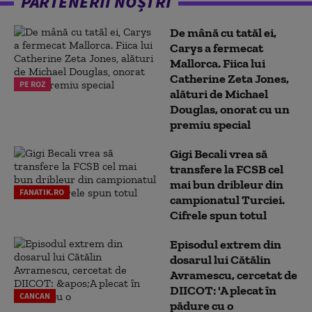
PARTENERII NOȘTRI
De mână cu tatăl ei,
Carys a fermecat
Mallorca. Fiica lui
Catherine Zeta Jones,
PE ROZ
alături de Michael
Douglas, onorat cu un
premiu special
Gigi Becali vrea să
transfere la FCSB cel
mai bun dribleur din
FANATIK.RO
campionatul Turciei.
Cifrele spun totul
Episodul extrem din
dosarul lui Cătălin
Avramescu, cercetat de
DIICOT: 'A plecat în
CANCAN
pădure cu o