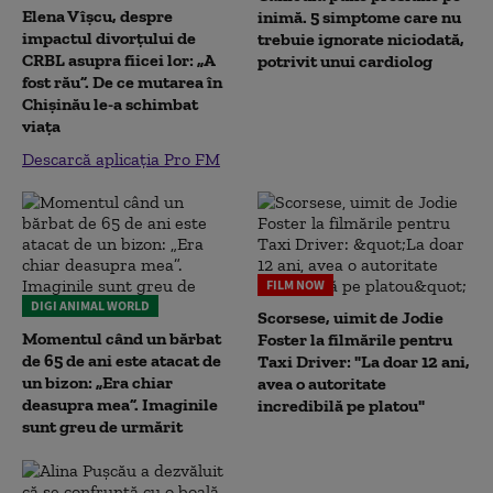
Elena Vîșcu, despre
inimă. 5 simptome care nu
impactul divorțului de
trebuie ignorate niciodată,
CRBL asupra fiicei lor: „A
potrivit unui cardiolog
fost rău”. De ce mutarea în
Chișinău le-a schimbat
viața
Descarcă aplicația Pro FM
FILM NOW
DIGI ANIMAL WORLD
Scorsese, uimit de Jodie
Momentul când un bărbat
Foster la filmările pentru
de 65 de ani este atacat de
Taxi Driver: "La doar 12 ani,
un bizon: „Era chiar
avea o autoritate
deasupra mea”. Imaginile
incredibilă pe platou"
sunt greu de urmărit