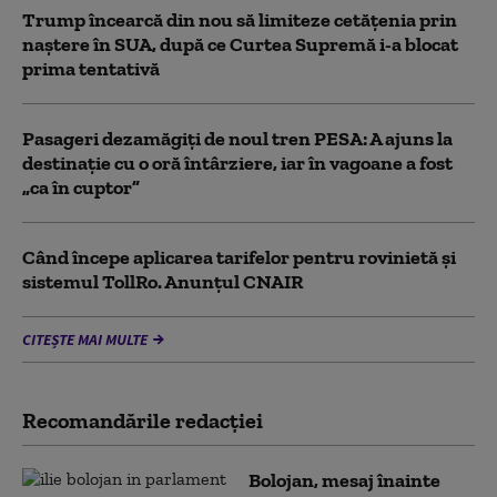
Trump încearcă din nou să limiteze cetățenia prin
naștere în SUA, după ce Curtea Supremă i-a blocat
prima tentativă
Pasageri dezamăgiți de noul tren PESA: A ajuns la
destinație cu o oră întârziere, iar în vagoane a fost
„ca în cuptor”
Când începe aplicarea tarifelor pentru rovinietă şi
sistemul TollRo. Anunțul CNAIR
CITEȘTE MAI MULTE
Recomandările redacţiei
Bolojan, mesaj înainte