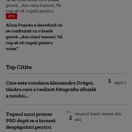
UTV
Alina Pușcău a dezvăluit că
se confruntă cu o boală
gravă. „Am cinci tumori. Vă
rog să vă rugați pentru
mine”
Top Citite
1
Cine este românca Alecsandra Drăgoi,
tânăra care a realizat fotografia oficială
a noului...
Tupeul unui primar
2
PSD după ce a încasat
despăgubiri pentru