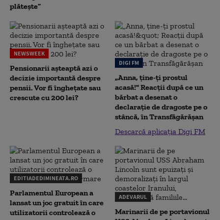
plătește”
NEWSWEEK
DIGI FM
Pensionarii așteaptă azi o
„Anna, ţine-ţi prostul
decizie importantă despre
acasă!" Reacţii după ce un
pensii. Vor fi înghețate sau
bărbat a desenat o
crescute cu 200 lei?
declaraţie de dragoste pe o
stâncă, în Transfăgărăşan
Descarcă aplicația Digi FM
EDITIADEDIMINEATA.RO
Parlamentul European a
ADEVARUL
lansat un joc gratuit în care
Marinarii de pe portavionul
utilizatorii controlează o