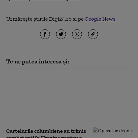
Urmărește știrile Digi24.ro și pe
Google News
Te-ar putea interesa și:
Ucrainenii atacă din
nou cu drone
„Amazonul rusesc”.
Incendiu la un centru
logistic Wildberries din
Ekaterinburg
Cartelurile columbiene au trimis
combatanți în Ucraina pentru a