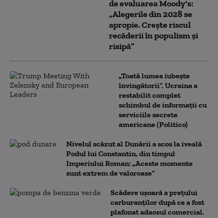
de evaluarea Moody's:
„Alegerile din 2028 se
apropie. Crește riscul
recăderii în populism și
risipă”
„Toată lumea iubește
învingătorii”. Ucraina a
restabilit complet
schimbul de informații cu
serviciile secrete
americane (Politico)
Nivelul scăzut al Dunării a scos la iveală
Podul lui Constantin, din timpul
Imperiului Roman: „Aceste momente
sunt extrem de valoroase”
Scădere ușoară a prețului
carburanților după ce a fost
plafonat adaosul comercial.