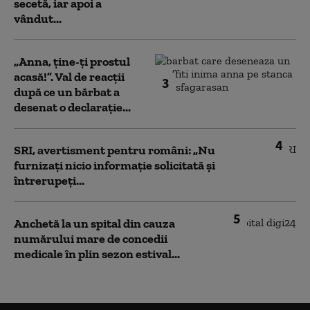
secetă, iar apoi a
vândut...
„Anna, ţine-ţi prostul
acasă!”. Val de reacții
3
după ce un bărbat a
desenat o declarație...
4
SRI, avertisment pentru români: „Nu
furnizați nicio informație solicitată și
întrerupeți...
5
Anchetă la un spital din cauza
numărului mare de concedii
medicale în plin sezon estival...