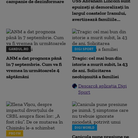
USS Abraham Lincoln sunt
campanie de dezinformare
epuizați și demoralizați în
largul coastelor Iranului,
avertizează familiile...
GANDUL.RO
DIGI SPORT
ANM a dat prognoza până
Tragic: cel mai bun din
în 7 septembrie. Cum va fi
istorie a murit subit, la 43
vremea în următoarele 4
de ani. Solicitarea
săptămâni
neobișnuită a familiei
Descarcă aplicația Digi
Sport
DIGI WORLD
PRO FM
Canicula pune presiune pe