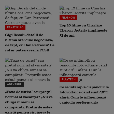
FILM NOW
Top 10 filme cu Charlize
FANATIK.RO
Theron. Actrița împlinește
Gigi Becali, detalii de
51 de ani
ultimă oră: cine negociază,
de fapt, cu Dan Petrescu! Ce
rol ar putea avea la FCSB
PLAYTECH
ADEVĂRUL
Ce se întâmplă cu panourile
„Taxa de turist” sau prețul
fotovoltaice când sunt 40°C
normal al vacanței? „Nu vă
afară. Cum le influențează
obligă nimeni să
canicula performanța
cumpărați. Prețurile astea
există pentru că cineva le