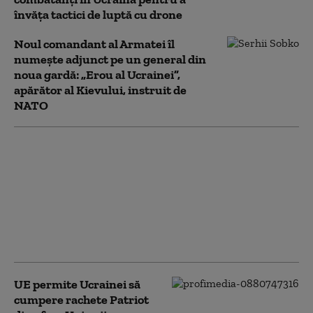
învăța tactici de luptă cu drone
Noul comandant al Armatei îl
numește adjunct pe un general din
noua gardă: „Erou al Ucrainei”,
apărător al Kievului, instruit de
NATO
Cel mai recent sondaj
de opinie: Câți
ucraineni susțin
aderarea la UE și câți
sprijină intrarea în
NATO. Ambele
preferințe, în scădere
UE permite Ucrainei să
cumpere rachete Patriot