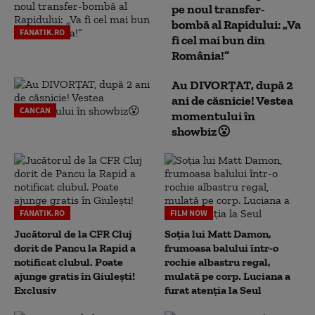
pe noul transfer-
bombă al Rapidului: „Va
FANATIK.RO
fi cel mai bun din
România!”
Au DIVORȚAT, după 2
ani de căsnicie! Vestea
CANCAN
momentului în
showbiz😮
FANATIK.RO
FILM NOW
Jucătorul de la CFR Cluj
Soția lui Matt Damon,
dorit de Pancu la Rapid a
frumoasa balului într-o
notificat clubul. Poate
rochie albastru regal,
ajunge gratis în Giulești!
mulată pe corp. Luciana a
Exclusiv
furat atenția la Seul