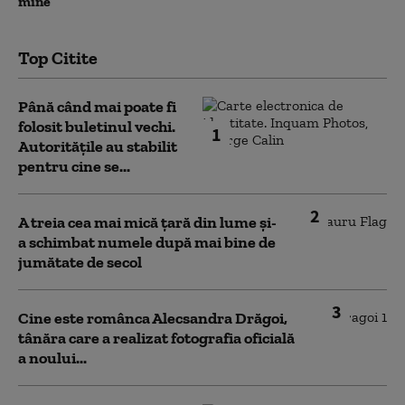
mine”
Top Citite
Până când mai poate fi
folosit buletinul vechi.
1
Autoritățile au stabilit
pentru cine se...
2
A treia cea mai mică țară din lume și-
a schimbat numele după mai bine de
jumătate de secol
3
Cine este românca Alecsandra Drăgoi,
tânăra care a realizat fotografia oficială
a noului...