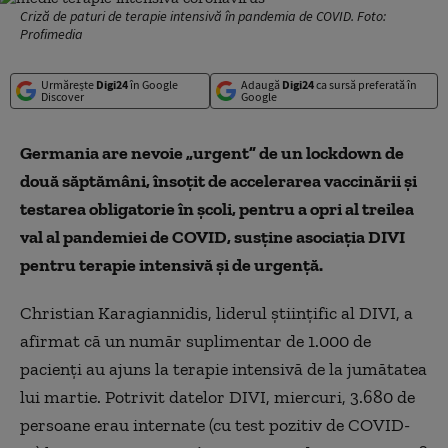
Criză de paturi de terapie intensivă în pandemia de COVID. Foto:
Profimedia
Urmărește
Digi24
în Google
Adaugă
Digi24
ca sursă preferată în
Discover
Google
Germania are nevoie „urgent” de un lockdown de
două săptămâni, însoţit de accelerarea vaccinării şi
testarea obligatorie în şcoli, pentru a opri al treilea
val al pandemiei de COVID, susţine asociaţia DIVI
pentru terapie intensivă şi de urgenţă.
Christian Karagiannidis, liderul ştiinţific al DIVI, a
afirmat că un număr suplimentar de 1.000 de
pacienţi au ajuns la terapie intensivă de la jumătatea
lui martie. Potrivit datelor DIVI, miercuri, 3.680 de
persoane erau internate (cu test pozitiv de COVID-