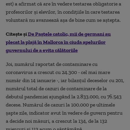
est) a afirmat că are în vedere testarea obligatorie a
profesorilor şi elevilor, în condiţiile în care testarea
voluntară nu avansează aşa de bine cum se aştepta.
Citește și
De Paștele catolic, mii de germani au
plecat la plajă în Mallorca în ciuda apelurilor
guvernului de a evita călătoriile
Joi, numărul raportat de contaminare cu
coronavirus a crescut cu 24.300 - cel mai mare
număr din 14 ianuarie -, iar bilanţul deceselor cu 201,
numărul total de cazuri de contaminare de la
debutul pandemiei ajungând la 2.833.000, cu 76.543
decese. Numărul de cazuri la 100.000 pe ultimele
şapte zile, indicator avut în vedere de guvern pentru
a decide noi măsuri, a crescut la 134, de la 132
miercuri şi 113 acum o săptămână.