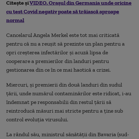
Citește și
VIDEO. Orașul din Germania unde oricine
cu test Covid negativ poate să trăiască aproape
normal
Cancelarul Angela Merkel este tot mai criticată
pentru că nu a reuşit să prezinte un plan pentru a
opri creşterea infectărilor şi acuză lipsa de
cooperare a premierilor din landuri pentru
gestionarea din ce în ce mai haotică a crizei.
Miercuri, şi premierii din două landuri din sudul
ţării, unde numărul contaminărilor este ridicat, i-au
îndemnat pe responsabilii din restul ţării să
reintroducă măsuri mai stricte pentru a ţine sub
control evoluţia virusului.
La rândul său, ministrul sănătăţii din Bavaria (sud-