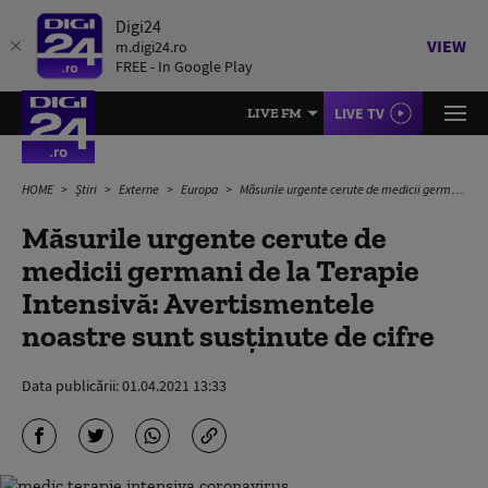
Digi24
VIEW
m.digi24.ro
FREE - In Google Play
LIVE TV
LIVE FM
HOME
Știri
Externe
Europa
Măsurile urgente cerute de medicii germani de la Terapie Intensivă: Avertismentele noastre sunt susţinute de cifre
Măsurile urgente cerute de
medicii germani de la Terapie
Intensivă: Avertismentele
noastre sunt susţinute de cifre
Data publicării:
01.04.2021 13:33