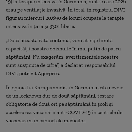
19) la terapie intensivă în Germania, dintre care 2026
erau pe ventilaţie invazivă. În total, în registrul DIVI
figurau miercuri 20.690 de locuri ocupate la terapie
intensivă în ţară şi 3301 libere.
„Dacă această rată continuă, vom atinge limita
capacităţii noastre obişnuite în mai puţin de patru
săptămâni. Nu exagerăm, avertismentele noastre
sunt susţinute de cifre”, a declarat responsabilul
DIVI, potrivit Agerpres.
În opinia lui Karagiannidis, în Germania este nevoie
de un lockdown dur de două săptămâni, testare
obligatorie de două ori pe săptămână în şcoli şi
accelerarea vaccinării anti-COVID-19 în centrele de
vaccinare şi în cabinetele medicilor.