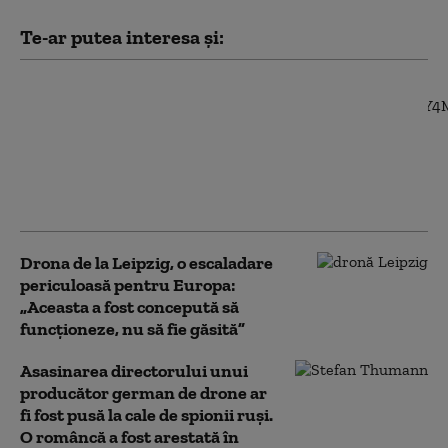
Te-ar putea interesa și:
Germania acuză un
atac hibrid după
incidentul cu dronă de
pe aeroportul Leipzig:
„E un nou nivel de
pericol”
Drona de la Leipzig, o escaladare
periculoasă pentru Europa:
„Aceasta a fost concepută să
funcționeze, nu să fie găsită”
Asasinarea directorului unui
producător german de drone ar
fi fost pusă la cale de spionii ruși.
O româncă a fost arestată în