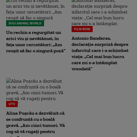
DIGI ANIMAL WORLD
FILM NOW
Un rechin a regurgitat un
Antonio Banderas,
arici viu și nevătămat, în
declarație surpriză despre
fața unor cercetători: „Am
infarctul care i-a schimbat
reușit să fac o singură poză”
viața: „Cel mai bun lucru
care mi s-a întâmplat
vreodată”
UTV
Alina Pușcău a dezvăluit că
se confruntă cu o boală
gravă. „Am cinci tumori. Vă
rog să vă rugați pentru