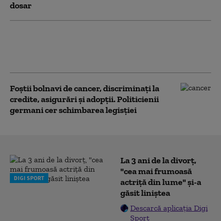
dosar
Incident de securitate: o dronă a zburat în
apropierea unui avion ucrainean pe
aeroportul din Leipzig/Halle
Foștii bolnavi de cancer, discriminați la
credite, asigurări și adopții. Politicienii
germani cer schimbarea legisției
La 3 ani de la divorț,
"cea mai frumoasă
DIGI SPORT
actriță din lume" și-a
găsit liniștea
Descarcă aplicația Digi
Sport