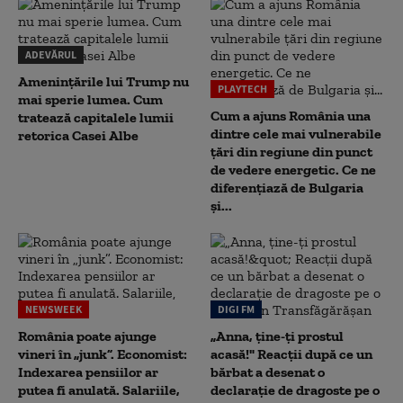
ADEVĂRUL
Amenințările lui Trump nu
PLAYTECH
mai sperie lumea. Cum
Cum a ajuns România una
tratează capitalele lumii
dintre cele mai vulnerabile
retorica Casei Albe
țări din regiune din punct
de vedere energetic. Ce ne
diferențiază de Bulgaria
și...
NEWSWEEK
DIGI FM
România poate ajunge
„Anna, ţine-ţi prostul
vineri în „junk”. Economist:
acasă!" Reacţii după ce un
Indexarea pensiilor ar
bărbat a desenat o
putea fi anulată. Salariile,
declaraţie de dragoste pe o