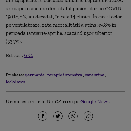
din 14 spitale, în perioada ianuarie-septembrie 2020
aproape o cincime din totalul pacienţilor cu COVID-
19 (18,8%) au decedat, în cele 14 clinici. În cazul celor
pe ventilatoare, rata mortalităţii a atins 39,8% în
perioada ianuarie-aprilie, scăzând uşor ulterior
(33,7%).
Editor :
G.C.
Etichete:
germania
terapie intensiva
carantina
lockdown
Urmărește știrile Digi24.ro și pe
Google News