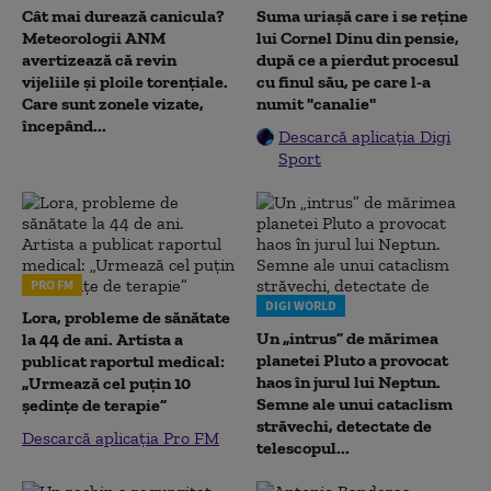
Cât mai durează canicula?
Suma uriașă care i se reține
Meteorologii ANM
lui Cornel Dinu din pensie,
avertizează că revin
după ce a pierdut procesul
vijeliile și ploile torențiale.
cu finul său, pe care l-a
Care sunt zonele vizate,
numit "canalie"
începând...
Descarcă aplicația Digi
Sport
PRO FM
DIGI WORLD
Lora, probleme de sănătate
Un „intrus” de mărimea
la 44 de ani. Artista a
planetei Pluto a provocat
publicat raportul medical:
haos în jurul lui Neptun.
„Urmează cel puțin 10
Semne ale unui cataclism
ședințe de terapie”
străvechi, detectate de
Descarcă aplicația Pro FM
telescopul...