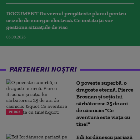
DOCUMENT Guvernul pregătește planul pentru
crizele de energie electrică. Ce instituții vor
gestiona situațiile de risc
06.08.2026
PARTENERII NOȘTRI
O poveste superbă, o
dragoste eternă. Pierce
Brosnan și soția lui
sărbătoresc 25 de ani
de căsnicie: "Ce
PE ROZ
aventură este viața cu
tine!"
Edi Iordănescu pariază