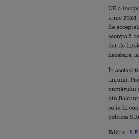
UE a începu
iunie 2024.
fie accepta
esențială d
dat de înțel
necesare, i
În același 
uniunii. Pr
numărului d
din Balcani
să ia în co
politica SU
Editor :
A.R