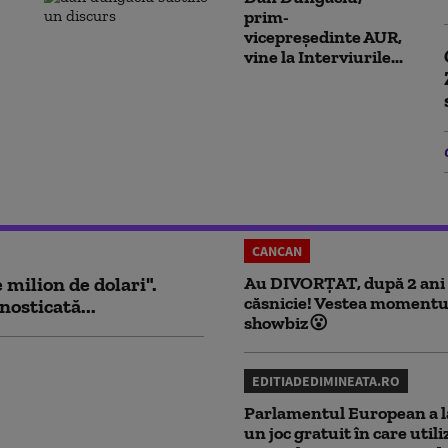
prim-
vicepreședinte AUR,
vine la Interviurile...
CANCAN
milion de dolari".
Au DIVORȚAT, după 2 ani
căsnicie! Vestea momentu
nosticată...
showbiz😮
EDITIADEDIMINEATA.RO
Parlamentul European a l
un joc gratuit în care utili