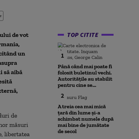
e
TOP CITITE
ului de vot
ermania,
 citând un
1
 asupra
Până când mai poate fi
i să aibă
folosit buletinul vechi.
Autoritățile au stabilit
esită
pentru cine se...
xternă,
2
A treia cea mai mică
țară din lume și-a
duri de
schimbat numele după
unor măsuri
mai bine de jumătate
de secol
, libertatea