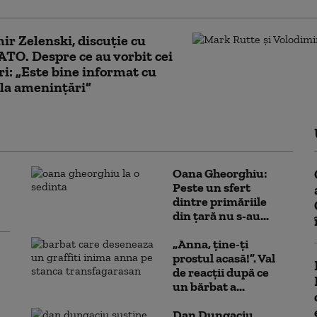
ir Zelenski, discuție cu
ATO. Despre ce au vorbit cei
eri: „Este bine informat cu
 la amenințări”
Oana Gheorghiu:
Peste un sfert
dintre primăriile
din țară nu s-au...
„Anna, ţine-ţi
prostul acasă!”. Val
de reacții după ce
un bărbat a...
Dan Dungaciu,