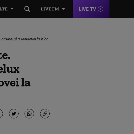
LIVE TV
LTE
LIVE FM
crainei și a Moldovei la bloc
e.
elux
vei la