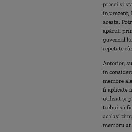
presei și st
în prezent,
acesta. Pot
apărut, pri
guvernul lu
repetate râ
Anterior, s
în considera
membre ale U
fi aplicate 
utilizat și 
trebui să f
același timp
membru ar p