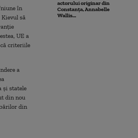
actorului originar din
Uniune în
Constanța, Annabelle
Wallis...
 Kievul să
ranție
cestea, UE a
că criteriile
indere a
ea
și statele
ut din nou
bărilor din