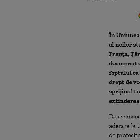
În Uniunea
al noilor s
Franța, Țăr
document co
faptului că
drept de vo
sprijinul t
extinderea
De asemenea
aderare la 
de protecți