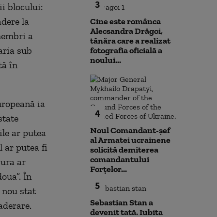
3
i blocului:
dere la
Cine este românca
Alecsandra Drăgoi,
 membri a
tânăra care a realizat
aria sub
fotografia oficială a
noului...
tă în
uropeană ia
4
state
Noul Comandant-șef
ile ar putea
al Armatei ucrainene
l ar putea fi
solicită demiterea
comandantului
sura ar
Forțelor...
oua”. În
5
n nou stat
Sebastian Stan a
aderare.
devenit tată. Iubita