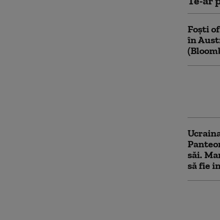
Te-ar p
Foști o
în Aust
(Bloom
Zelensk
„Reduce
urmăreș
Ucraina
Panteon
săi. Ma
să fie i
Câte ra
asupra 
Zelensk