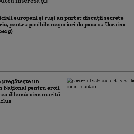
utea interesa și:
ficiali europeni și ruși au purtat discuții secrete
ria, pentru posibile negocieri de pace cu Ucraina
berg)
i acuză presiuni asupra Ucrainei:
rea livrărilor de rachete antiaeriene
te să ne facă mai cooperanți”
 pregătește un
 Național pentru eroii
rea dilemă: cine merită
nclus
chete balistice ar putea lansa Rusia
Ucrainei în fiecare lună. Consilier al lui
i: „Atacurile vor continua”