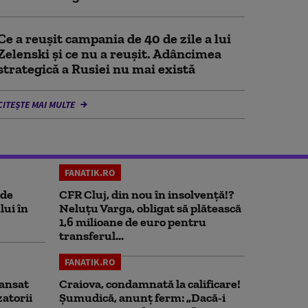
Ce a reușit campania de 40 de zile a lui
Zelenski și ce nu a reușit. Adâncimea
strategică a Rusiei nu mai există
CITEȘTE MAI MULTE
FANATIK.RO
 de
CFR Cluj, din nou în insolvență!?
lui în
Neluțu Varga, obligat să plătească
1,6 milioane de euro pentru
transferul...
FANATIK.RO
ansat
Craiova, condamnată la calificare!
zatorii
Șumudică, anunț ferm: „Dacă-i