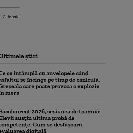
Ultimele știri
Ce se întâmplă cu anvelopele când
asfaltul se încinge pe timp de caniculă.
Greșeala care poate provoca o explozie
în mers
Bacalaureat 2026, sesiunea de toamnă:
Elevii susțin ultima probă de
competențe. Cum se desfășoară
evaluarea digitală