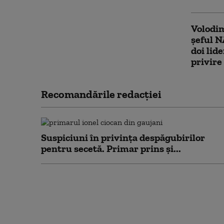
Volodim
șeful N
doi lid
privire
Recomandările redacţiei
Suspiciuni în privința despăgubirilor
pentru secetă. Primar prins și...