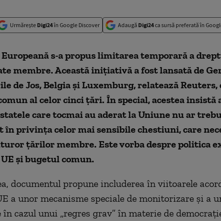
Urmărește
Digi24
în Google Discover
Adaugă
Digi24
ca sursă preferată în Googl
 Europeană s-a propus limitarea temporară a drept
tate membre. Această inițiativă a fost lansată de G
ile de Jos, Belgia și Luxemburg, relatează Reuters,
mun al celor cinci țări. În special, acestea insistă
 statele care tocmai au aderat la Uniune nu ar trebu
t în privința celor mai sensibile chestiuni, care nec
uturor țărilor membre. Este vorba despre politica e
 UE și bugetul comun.
, documentul propune includerea în viitoarele acor
UE a unor mecanisme speciale de monitorizare și a 
e în cazul unui „regres grav” în materie de democrație