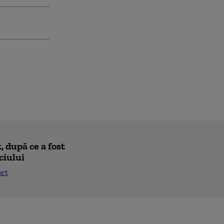
 după ce a fost
ciului
ort