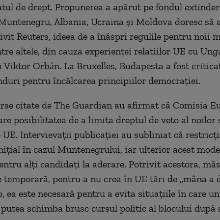
atul de drept. Propunerea a apărut pe fondul extinderi
 Muntenegru, Albania, Ucraina și Moldova doresc să a
rivit Reuters, ideea de a înăspri regulile pentru noii
ntre altele, din cauza experienței relațiilor UE cu Ung
i Viktor Orbán. La Bruxelles, Budapesta a fost critica
nduri pentru încălcarea principiilor democrației.
urse citate de The Guardian au afirmat că Comisia E
re posibilitatea de a limita dreptul de veto al noilor 
E. Intervievații publicației au subliniat că restricți
inițial în cazul Muntenegrului, iar ulterior acest mode
pentru alți candidați la aderare. Potrivit acestora, mă
ie temporară, pentru a nu crea în UE țări de „mâna a d
, ea este necesară pentru a evita situațiile în care u
utea schimba brusc cursul politic al blocului după 