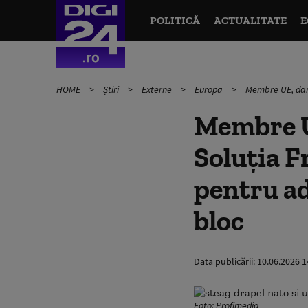
POLITICĂ
ACTUALITATE
E
HOME
Știri
Externe
Europa
Membre UE, dar 
Membre UE
Soluția F
pentru ad
bloc
Data publicării:
10.06.2026 1
Foto: Profimedia