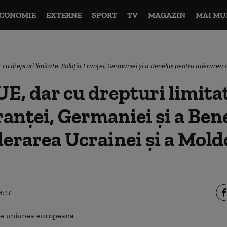
CONOMIE
EXTERNE
SPORT
TV
MAGAZIN
MAI MU
cu drepturi limitate. Soluția Franței, Germaniei și a Benelux pentru aderarea U
, dar cu drepturi limitat
ranței, Germaniei și a Ben
erarea Ucrainei și a Moldo
4:17