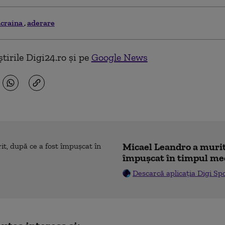
craina
aderare
tirile Digi24.ro și pe
Google News
Micael Leandro a murit,
împușcat în timpul me
Descarcă aplicația Digi Sp