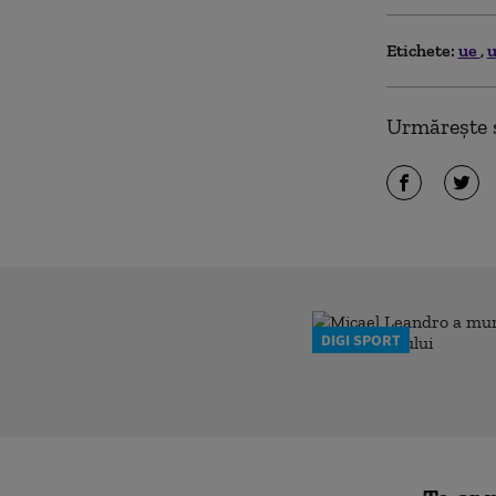
Etichete:
ue
u
Urmărește ș
DIGI SPORT