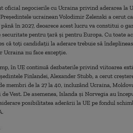
t oficial negocierile cu Ucraina privind aderarea la 
 Președintele ucrainean Volodimir Zelenski a cerut ca
t până în 2027, deoarece acest lucru va constitui o ga
e securitate pentru țară și pentru Europa. Cu toate a
es că toți candidații la aderare trebuie să îndeplineas
ar Ucraina nu face excepție.
timp, în UE continuă dezbaterile privind viitoarea ext
eședintele Finlandei, Alexander Stubb, a cerut creșter
e membri de la 27 la 40, incluzând Ucraina, Moldova 
i de Vest. De asemenea, Islanda și Norvegia au încep
nsiderare posibilitatea aderării la UE pe fondul schim
A.
.